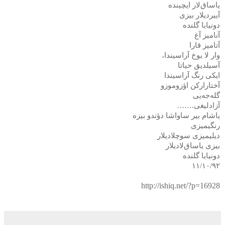
یاساق‌لار ایچینده
آییردیلار بیزی
دونیایا گلنده
آنامیز آغ
آتامیز قارا
وار لا یوخ آراسیندا،
آسیلدیق حیاتا
ایکی رنگ آراسیندا
آختارارکن اؤزوموزو
گله‌جه‌یی
آزادلیغی
…….
یاشام بیر ساواشا دؤندو بیزه
رنگیمیزی
دیلیمیزی سوچلادیلار
بیزی یاساق‌لادیلار
دونیایا گلنده
۱۱/۱۰/۹۲
http://ishiq.net/?p=16928