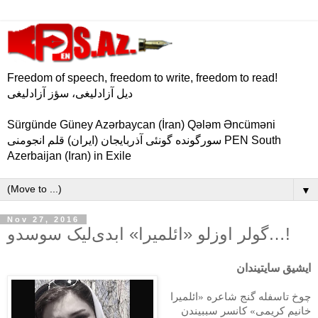
Freedom of speech, freedom to write, freedom to read!
دیل آزادلیغی، سؤز آزادلیغی
Sürgünde Güney Azərbaycan (İran) Qələm Əncüməni
سورگونده گونئی آذربایجان (ایران) قلم انجومنی PEN South
Azerbaijan (Iran) in Exile
▼
Nov 27, 2016
گولر اوزلو «ائلمیرا» ابدی‌لیک سوسدو…!
ایشیق سایتیندان
چوخ تاسفله گنج شاعره «ائلمیرا
خانیم کریمی» کانسر سببیندن