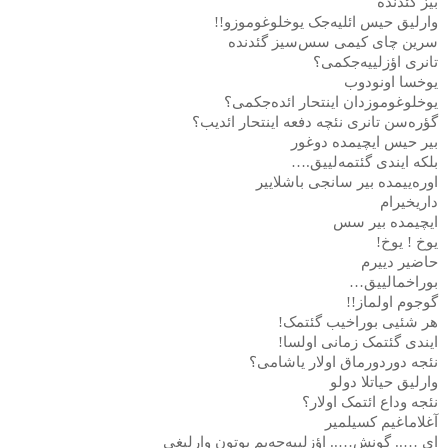
بیز گئدنده
وارلیق حیس ائلیه‌جک یوخلوغوموزو
!!
سرین چای کیمی سس‌سیز گئدنده
تانری اؤزلییه‌جکمی؟
یوخسا اونودوب
یوخلوغوموزدان اینتحار ائده‌جکمی؟
گؤره‌سن تانری نئچه دفعه اینتحار ائدیب؟
بیر حیس ایچیمده دوغور
بلکه ایندی گئتمه‌لییق
….
اوره‌ییمده بیر سانجی باشلاییر
داریخیرام
ایچیمده بیر سس
یوخ ! یوخ
!
حاضیر دییرم
بوراخمالییق
…
گوجوم اولماز
!!
هر شئیی بوراخیب گئتمک
!
ایندی گئتمک زمانی اولسا
!
نئجه دوردورماق اولار یاشامی؟
وارلیق حیاتلا دولو
نئجه وداع ائتمک اولار؟
آغلاماغیم کسیلمیر
ای ….. گونش….. اؤزلییه‌جه‌یم بوتون وارلیغی