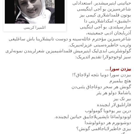
حیاتینی ایتیرمیشدیر. استعدادلی
شاعره‌میزین بو آجی ایتگیسی
بوتون قلمداشلاری کیمی بیز
«ایشیق» امکداشلارینی دا
سارسیلتدی. بو آجی ایتگینی
ائلمیرا کریمی
آذربایجان ادبی جمعیتینه،
شاعره‌میزین مؤحترم عائله‌سینه و دوست تانیشلارینا باش ساغلیغی
وئریب خاطیره‌سینی عزیزله‌ییریک
.
گولوشلرینی ابدی‌لیک ایتیرمیش قلمداشیمیزین شعرلریندن نمونه‌لری
سیز اوخوجولارا تقدیم ائدیریک
:
بیزدن سورا
…
بیزدن سورا دونیا نئجه اولاجاق؟
!
هئچ بیلمیرم
گونش هر سحر دوغاجاق یئنی‌دن
یاشاملا دولو هر یئر
بیر تک بیز
قارانلیق‌لار ایچینده
درین بیر یوخویا گومولوب
اونودولماغا تاپشیریلاجاییق حیاتین ایچینده
.
دوشونورم هر دوغولوشدا
بیزی خاطیرلایاجاقمی گونش؟