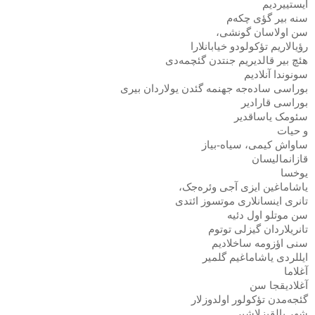
ایستییردیم
سنه بیر گؤی چکه‌م
سن اولاسان گونشی،
رؤیالاریم تؤکولودو خیابانلارا
هئچ بیر قالدیریم جنتدن گئچمه‌دی
سونوندا آنلادیم
بوراسی ساده‌جه جهنمه گئدن یولاردان بیری
بوراسی قارادیر
سئومک یاساقدیر
و حیات
ساواش کیمی، سیاه-بیاز
قازانمالیسان
یوخسا
یاشاماغین ایزی آجی وئره‌جک،
تانری اینسانلاری موتسوز ائتدی
سن موتلو اول دئیه
تانریلاردان گیزلی توتوم
سنی اؤزومه ساخلادیم
ایللردی یاشاماغیم گلمیر
آغلاما
آغلادیقجا سن
گئجه‌مدن تؤکولور اولدوزلار
شهر یالقیزلاشیر