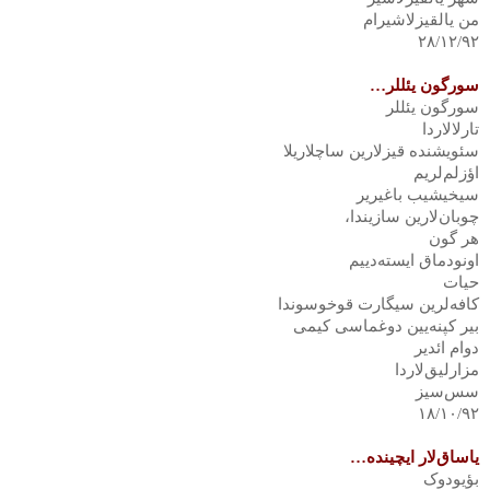
من یالقیزلاشیرام
۲۸/۱۲/۹۲
سورگون یئللر
…
سورگون یئللر
تارلالاردا
سئویشنده قیزلارین ساچلاریلا
اؤزلم‌لریم
سیخیشیب باغیریر
چوبان‌لارین سازیندا،
هر گون
اونودماق ایسته‌دییم
حیات
کافه‌لرین سیگارت قوخوسوندا
بیر کپنه‌یین دوغماسی کیمی
دوام ائدیر
مزارلیق‌لاردا
سس‌سیز
۱۸/۱۰/۹۲
یاساق‌لار ایچینده
…
بؤیودوک