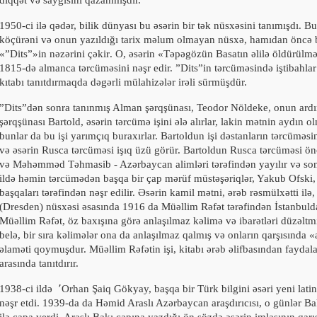
diqqət və sayğısını qazanmışdır.
1950-
ci ilə qədər, bilik dünyası bu əsərin bir tək nüsxəsini tanımışdı. B
köçürəni və onun yazıldığı tarix məlum olmayan nüsxə, hamıdan öncə b
«”Dits”»in nəzərini çəkir
.
O, əsərin «Təpəgözün Basatın əlilə öldürülmə
1815-
də almanca tərcüməsini nəşr edir. ”Dits”in tərcüməsində iştibahla
kıtabı tanıtdırmaqda dəgərli mülahizələr irəli sürmüşdür.
”Dits”dən sonra tanınmış Alman şərqşünası, Teodor Nöldeke, onun ard
şərqşünası Bartold, əsərin tərcümə işini ələ alırlar, lakin mətnin aydın 
bunlar da bu işi yarımçıq buraxırlar. Bartoldun işi dəstanların tərcüməs
və əsərin Rusca tərcüməsi işıq üzü görür. Bartoldun Rusca tərcüməsi ö
və Məhəmməd Təhmasib - Azərbaycan alimləri tərəfindən yayılır və so
ildə həmin tərcümədən başqa bir çap mərüf müstəşəriqlər, Yakub Ofski,
başqaları tərəfindən nəşr edilir. Əsərin kamil mətni, ərəb rəsmülxətti ilə,
(Dresden) nüsxəsi əsasında
1916
da Müəllim Rəfət tərəfindən İstanbulda
Müəllim Rəfət, öz baxışına görə anlaşılmaz kəlimə və ibarətləri düzəlt
belə, bir sıra kəlimələr ona da anlaşılmaz qalmış və onların qarşısında 
əlaməti qoymuşdur. Müəllim Rəfətin işi, kitabı ərəb əlifbasından faydal
arasında tanıtdırır.
1938
-ci ildə
٬
Orhan Şaiq Gökyay, başqa bir Türk bilgini əsəri yeni latin
nəşr etdi.
1939-
da da Həmid Araslı Azərbaycan araşdırıcısı, o günlər Bak