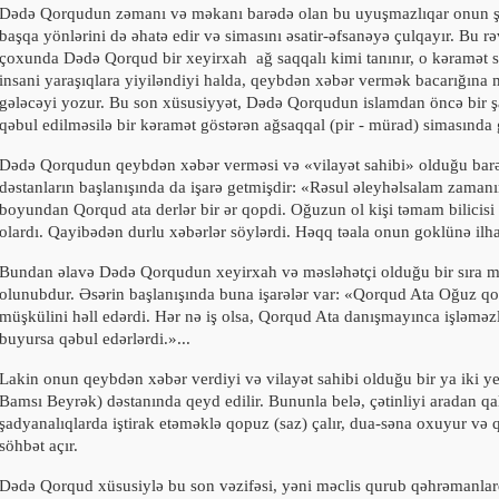
Dədə Qorqudun zəmanı və məkanı barədə olan bu uyuşmazlıqar onun ş
başqa yönlərini də əhatə edir və simasını əsatir-əfsanəyə çulqayır. Bu rə
çoxunda Dədə Qorqud bir xeyirxah
ağ saqqalı kimi tanınır, o kəramət s
insani yaraşıqlara yiyiləndiyi halda, qeybdən xəbər vermək bacarığına 
gələcəyi yozur. Bu son xüsusiyyət, Dədə Qorqudun islamdan öncə bir 
qəbul edilməsilə bir kəramət göstərən ağsaqqal (pir - mürad) simasında g
Dədə Qorqudun qeybdən xəbər verməsi və «vilayət sahibi» olduğu bar
dəstanların başlanışında da işarə getmişdir: «Rəsul əleyhəlsalam zaman
boyundan Qorqud ata derlər bir ər qopdi. Oğuzun ol kişi təmam bilicisi 
olardı. Qayibədən durlu xəbərlər söylərdi. Həqq təala onun goklünə ilha
Bundan əlavə Dədə Qorqudun xeyirxah və məsləhətçi olduğu bir sıra 
olunubdur. Əsərin başlanışında buna işarələr var: «Qorqud Ata Oğuz 
müşkülini həll edərdi. Hər nə iş olsa, Qorqud Ata danışmayınca işləməzl
buyursa qəbul edərlərdi.»...
Lakin onun qeybdən xəbər verdiyi və vilayət sahibi olduğu bir ya iki y
Bamsı Beyrək) dəstanında qeyd edilir. Bununla belə, çətinliyi aradan qa
şadyanalıqlarda iştirak etəməklə qopuz (saz) çalır, dua-səna oxuyur və
söhbət açır.
Dədə Qorqud xüsusiylə bu son vəzifəsi, yəni məclis qurub qəhrəmanlar