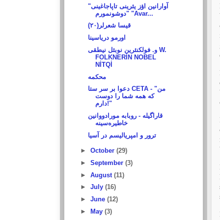
"آوارا‌نين اؤز یئرینی تاپاجاغینی
دوشونمورم" "Avar...
قیسا شعرلر(۲۰)
اورمو درياسينا
و. فولکنئرین نوبئل نیطقی W.
FOLKNERİN NOBEL
NİTQİ
محكمه
دعوا بر سر ستا CETA - "من
که همه شما را دوست
دارم!"
قاراگيله - روبابه مورادووا‌نين
خاطيره‌سينه
ترور و امپریالیسم در آسیا
►
October
(29)
►
September
(3)
►
August
(11)
►
July
(16)
►
June
(12)
►
May
(3)