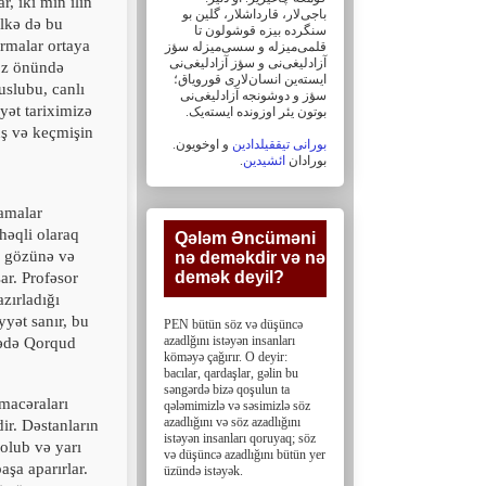
r, iki min ilin
باجی‌لار، ‏قارداشلار، گلین بو
lkə də bu
سنگرده بیزه قوشولون تا
rmalar ortaya
قلمی‌میزله و سسی‌میزله سؤز
آزادلیغی‌نی و سؤز ‏آزادلیغی‌نی
göz önündə
ایسته‌ین انسان‌لاری قورویاق؛
uslubu, canlı
سؤز و دوشونجه آزادلیغی‌نی
yət tariximizə
بوتون یئر اوزونده ایسته‌یک. ‏
uş və keçmişin
بورانی تیققیلدادین
و اوخویون.
.
ائشیدین
بورادان
lamalar
həqli olaraq
Qələm Əncüməni
r gözünə və
nə deməkdir və nə
demək deyil?‎
ar. Profəsor
zırladığı
yət sanır, bu
PEN bütün söz və düşüncə
azadlğını istəyən insanları
Dədə Qorqud
köməyə çağırır. O deyir:
bacılar, ‎qardaşlar, gəlin bu
səngərdə bizə qoşulun ta
macəraları
qələmimizlə və səsimizlə söz
azadlığını və söz ‎azadlığını
ir. Dəstanların
istəyən insanları qoruyaq; söz
 olub və yarı
və düşüncə azadlığını bütün yer
aşa aparırlar.
üzündə istəyək.