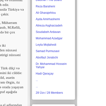
rışıq və oxunmaz
Dəbirlər / The Board
h edir.
Reza Baraheni
susilə Türkiyə və
Ali Gharajehlou
 çəkir.
Ayda Amirhashemi
i, Mühərrəm
Alireza Asgharzadeh
sıb, M.Rəfili,
ədə bir çox
Soudabeh Ardavan
Mohammad Azadgar
Leyla Mojtahedi
 iki
sden nüsxəsi
Samad Purmusavi
ətirigi nüsxəni
Abolfazl Jorabchi
Dr. Mohammad Hossein
Yahyai
Türk dilçi və
ini iki cilddə:
Hadi Qaraçay
ild, əsərin
...
rəm Ərgin, öz
...
və orada yaşayan
qraf aşağıda
28 Üzv / 28 Members
ə el adlarından