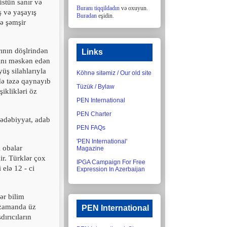
üstün sanır və
Buranı tiqqildadın
və oxuyun.
ş və yaşayış
Buradan
eşidin.
və şəmşir
rının döşlrindən
Links
rını məskən edən
yüş silahlarıyla
Köhnə sitəmiz / Our old site
 də təzə qaynayıb
Tüzük / Bylaw
şiklikləri öz
PEN International
PEN Charter
 ədəbiyyat, adab
PEN FAQs
'PEN International'
 obalar
Magazine
ir. Türklər çox
IPGA Campaign For Free
i elə
12
- ci
Expression In Azerbaijan
ər bilim
 zamanda üz
PEN International
dırıcıların