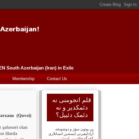
Güney Azərbaycan (İran) Qələm Əncüməni سورگونده گونئی آذربایجان (ایران) قلم انجومنی PEN South Azerbaijan (Iran) in Exile
Membership
Contact Us
قلم انجومنی نه
دئمکدیر و نه
دئمک دئییل؟
Fərzanə
(Qovsi)
 şahəsəri olan
پن بوتون سؤز و دوشونجه
n illərdə
آزادلیغی‌نی ایسته‌ین انسانلاری
کؤمگه چاغیریر. او دئیر: