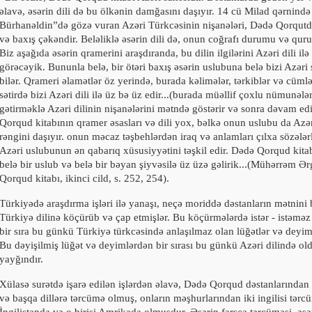
əlavə, əsərin dili də bu ölkənin damğasını daşıyır.
14
cü Milad qərnində
Bürhanəldin”də gözə vuran Azəri Türkcəsinin nişanələri, Dədə Qorqutd
və baxış çəkəndir. Beləliklə əsərin dili də, onun coğrafı durumu və quru
Biz aşağıda əsərin qramerini araşdıranda, bu dilin ilgilərini Azəri dili il
görəcəyik. Bununla belə, bir ötəri baxış əsərin uslubuna belə bizi Azəri
bilər. Qrameri əlamətlər öz yerində, burada kəlimələr, tərkiblər və cümlə
sətirdə bizi Azəri dili ilə üz bə üz edir...(burada müəllif çoxlu nümunələ
gətirməklə Azəri dilinin nişanələrini mətndə göstərir və sonra dəvam edi
Qorqud kitabının qramer əsasları və dili yox, bəlkə onun uslubu da Azər
rəngini daşıyır. onun məcaz təşbehlərdən iraq və anlamları çılxa sözələ
Azəri uslubunun ən qabarıq xüsusiyyətini təşkil edir. Dədə Qorqud kit
belə bir uslub və belə bir bəyan şiyvəsilə üz üzə gəlirik...(Mühərrəm Ə
Qorqud kitabı, ikinci cild, s. 252,
254
).
Türkiyədə araşdırma işləri ilə yanaşı, neçə moriddə dəstanların mətnin
Türkiyə dilinə köçürüb və çap etmişlər. Bu köçürmələrdə istər - istəm
bir sıra bu günkü Türkiyə türkcəsində anlaşılmaz olan lüğətlər və deyiml
Bu dəyişilmiş lüğət və deyimlərdən bir sırası bu günkü Azəri dilində ol
yayğındır.
Xülasə surətdə işarə edilən işlərdən əlavə, Dədə Qorqud dəstanlarından
və başqa dillərə tərcümə olmuş, onların məşhurlarından iki ingilisi tərcü