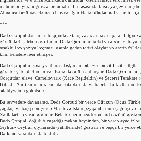
İngilistanda və o birisi Amrikada olmuşdur. Əsərin farsca tərcüməsi, əsər
mətnindən yox, ingiliscə tərcüməlrin biri əsasında farscaya çevrilmişdir
Almanca tərcüməsi də neçə il əvvəl, Şəmidə tərəfindən nəfis surətdə çap
***
Dədə Qorqud dəstanları həqqində axtarış və axtarmalar aparan bilgin və 
gördükləri işəlrin əsas qismini Dədə Qorqudun tarixi ya əfsanəvi həyatın
təşəkkül və yazıya keçməsi, əsərdə gedən tarixi olaylar və əsərin folklo
kimi bəhslərə həsr etmişlər.
Dədə Qorqudun şəxsiyyəti məsələsi, mənbədə verilən cürbəcür bilgilər 
görə bir şübhəli duman və əfsanə ilə örtülü qalmışdır. Dədə Qorqud adı
Qorqutdan əlavə, Cameltəvarix (Xacə Rəşidəldin) və Şəcərei Tərakmə 
Bahadir Xan) kimi tarixi simalar kitablarında və habelə Türk ellərinin fo
ədəbiyyatına gəlmişdir.
Bu rəvyətlərə dayanaraq, Dədə Qorqud bir yerdə Oğuzun (Oğuz Türklər
çağdaşı və başqa bir yerdə Məsih və İslam peyqəmbərinin çağdaşı və b
Xəlifələri ilə yaşıd görünür. Belə bir uzun uzadı zəmanda özünü göstə
Dədə Qorqud, doğulub yaşadığı məkan heysindən, bir yerdə ayaq izləri
Seyhun- Ceyhun qıyılarında (sahillərində) göstərir və başqa bir yerdə ə
Dərbənd yaxınlarında bildirir.