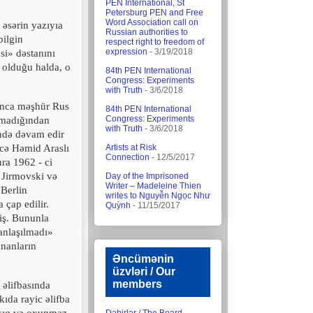
PEN International, St
Petersburg PEN and Free
Word Association call on
u əsərin yazıyıa
Russian authorities to
ilgin
respect right to freedom of
expression
- 3/19/2018
si» dəstanını
r olduğu halda, o
84th PEN International
Congress: Experiments
with Truth
- 3/6/2018
ınca məşhür Rus
84th PEN International
Congress: Experiments
olmadığından
with Truth
- 3/6/2018
ində dəvam edir
ncə Həmid Araslı
Artists at Risk
Connection
- 12/5/2017
nra
1962
- ci
 Jirmovski və
Day of the Imprisoned
Writer – Madeleine Thien
 Berlin
writes to Nguyễn Ngọc Như
 çap edilir.
Quỳnh
- 11/15/2017
miş. Bununla
«anlaşılmadı»
ananların
Əncümənin
üzvləri / Our
members
 əlifbasında
ıda rayic əlifba