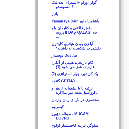
گولر اوزلو «ائلمیرا» ابدی‌لیک
سوسدو…!
پائیز
Yaşamaya Dair یاشامایا داییر
داش قالاغی و کناردان باخ
اٶزونه! DAŞ QALAĞI və
...
آیا زن بودن هیلاری کلینتون
نقشی در شکست او داشت؟
دوستلار Dostlar
گام تاریخی: هئیتی از آنکارا
عازم دمشق می شود (3)
یک کریدور، چهار استراتژی (2)
گئتمه GETMƏ
ترکیه با با پشتوانه ارتش و
اروآسیا پشت میز مذاکره ...
مختصری در باره‌ی زبان و زنان
کيمى‌يم
موغام دؤورو - MUĞAM
DÖVRÜ
سئوگي يئرينه قاچينيلماز اؤلوم