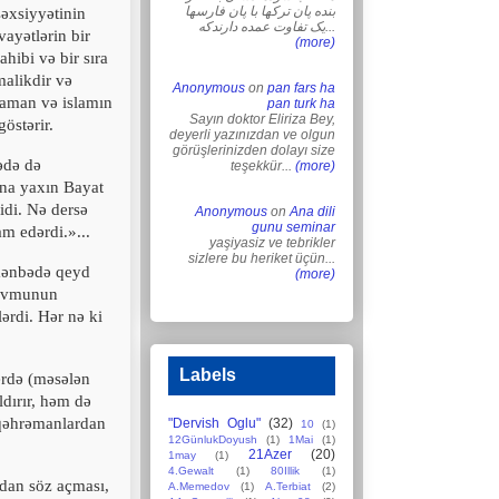
بنده پان ترکها با پان فارسها
əxsiyyətinin
یک تفاوت عمده دارندکه...
vayətlərin bir
(more)
ahibi və bir sıra
malikdir və
Anonymous
on
pan fars ha
şaman və islamın
pan turk ha
Sayın doktor Eliriza Bey,
östərir.
deyerli yazınızdan ve olgun
görüşlerinizden dolayı size
ədə də
teşekkür...
(more)
ına yaxın Bayat
idi. Nə dersə
Anonymous
on
Ana dili
gunu seminar
m edərdi.»...
yaşiyasiz ve tebrikler
sizlere bu heriket üçün...
mənbədə qeyd
(more)
qovmunun
ərdi. Hər nə ki
Labels
erdə (məsələn
ldırır, həm də
 qəhrəmanlardan
"Dervish Oglu"
(32)
10
(1)
12GünlukDoyush
(1)
1Mai
(1)
21Azer
(20)
1may
(1)
4.Gewalt
(1)
80Illik
(1)
dan söz açması,
A.Memedov
(1)
A.Terbiat
(2)