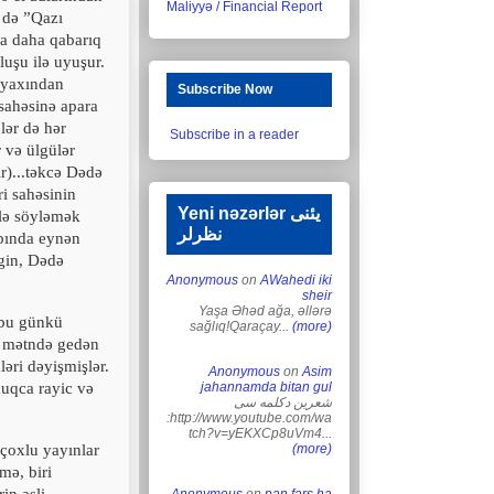
Maliyyə / Financial Report
 də ”Qazı
a daha qabarıq
luşu ilə uyuşur.
ə yaxından
Subscribe Now
 sahəsinə apara
lər də hər
Subscribe in a reader
r və ülgülər
r)...təkcə Dədə
i sahəsinin
Yeni nəzərlər یئنی
rlə söyləmək
نظرلر
abında eynən
rgin, Dədə
Anonymous
on
AWahedi iki
sheir
Yaşa Əhəd ağa, əllərə
i bu günkü
sağlıq!Qaraçay...
(more)
əz mətndə gedən
əri dəyişmişlər.
Anonymous
on
Asim
duqca rayic və
jahannamda bitan gul
شعرین دکلمه سی
:http://www.youtube.com/wa
tch?v=yEKXCp8uVm4...
 çoxlu yayınlar
(more)
mə, biri