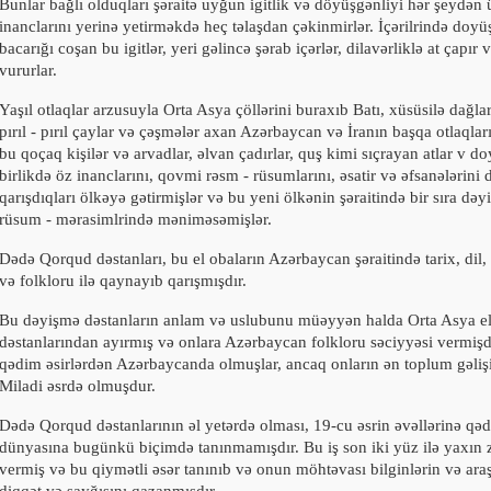
Bunlar bağlı olduqları şəraitə uyğun igitlik və döyüşgənliyi hər şeydən 
inanclarını yerinə yetirməkdə heç təlaşdan çəkinmirlər. İçərilrində doyü
bacarığı coşan bu igitlər, yeri gəlincə şərab içərlər, dilavərliklə at çapır 
vururlar.
Yaşıl otlaqlar arzusuyla Orta Asya çöllərini buraxıb Batı, xüsüsilə dağla
pırıl - pırıl çaylar və çəşmələr axan Azərbaycan və İranın başqa otlaqla
bu qoçaq kişilər və arvadlar, əlvan çadırlar, quş kimi sıçrayan atlar v do
birlikdə öz inanclarını, qovmi rəsm - rüsumlarını, əsatir və əfsanələrini
qarışdıqları ölkəyə gətirmişlər və bu yeni ölkənin şəraitində bir sıra dəyi
rüsum - mərasimlrində məniməsəmişlər.
Dədə Qorqud dəstanları, bu el obaların Azərbaycan şəraitində tarix, dil,
və folkloru ilə qaynayıb qarışmışdır.
Bu dəyişmə dəstanların anlam və uslubunu müəyyən halda Orta Asya el
dəstanlarından ayırmış və onlara Azərbaycan folkloru səciyyəsi
vermişd
qədim əsirlərdən Azərbaycanda olmuşlar, ancaq onların ən toplum gəliş
Miladi əsrdə olmuşdur.
Dədə Qorqud dəstanlarının əl yetərdə olması,
19-­
cu əsrin əvəllərinə qəd
dünyasına bugünkü biçimdə tanınmamışdır. Bu iş son iki yüz ilə yaxın
vermiş və bu qiymətli əsər tanınıb və onun möhtəvası bilginlərin və araş