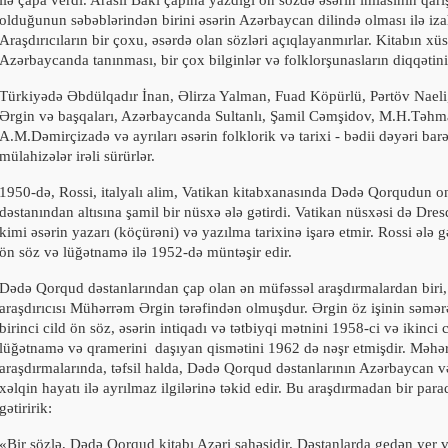
ilə çapa verdi. Araslı Bakı çapına yazdığı ön sözdə əsərin imlasının qa
olduğunun səbəblərindən birini əsərin Azərbaycan dilində olması ilə iza
Araşdırıcıların bir çoxu, əsərdə olan sözləri açıqlayanmırlar. Kitabın xü
Azərbaycanda tanınması, bir çox bilginlər və folklorşunasların diqqətini
Türkiyədə Əbdülqadır İnan, Əlirza Yalman, Fuad Köpürlü, Pərtöv Nael
Ərgin və başqaları, Azərbaycanda Sultanlı, Şamil Cəmşidov, M.H.Təhma
A.M.Dəmirçizadə və ayrıları əsərin folklorik və tarixi - bədii dəyəri bar
mülahizələr irəli sürürlər.
1950
-
də, Rossi, italyalı alim, Vatikan kitabxanasında Dədə Qorqudun on
dəstanından altısına şamil bir nüsxə ələ gətirdi. Vatikan nüsxəsi də Dre
kimi əsərin yazarı (köçürəni) və yazılma tarixinə işarə etmir. Rossi ələ g
ön söz və lüğətnamə ilə
1952-
də müntəşir edir.
Dədə Qorqud dəstanlarından çap olan ən müfəssəl araşdırmalardan biri, 
araşdırıcısı Mühərrəm Ərgin tərəfindən olmuşdur. Ərgin öz işinin səmərəs
birinci cild ön söz, əsərin intiqadı və tətbiyqi mətnini
1958-
ci və ikinci c
lüğətnamə və qramerini
daşıyan qismətini
1962
də nəşr etmişdir. Məhə
araşdırmalarında, təfsil halda, Dədə Qorqud dəstanlarının Azərbaycan 
xəlqin hayatı ilə ayrılmaz ilgilərinə təkid edir. Bu araşdırmadan bir para
gətiririk:
«Bir sözlə, Dədə Qorqud kitabı Azəri sahəsidir. Dəstanlarda gedən yer v