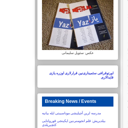
عکس: سئویل سلیمانی
اورتوقرافی سئمیناری‌نین قرارلاری اوزره یازی
قایدالاری
Breaking News / Events
مدرسه لرین آچیلیشی موناسیبتی ایله بیانیه
بیلدیریش:‏ قلم انجومنی‌نین ایکینجی قورولتایی
کئچیریلدی