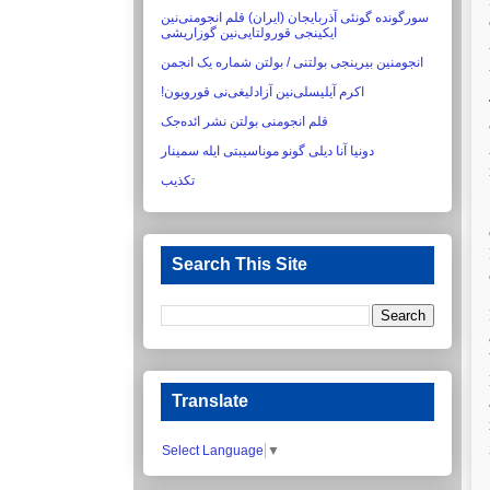
سورگونده گونئی آذربایجان (ایران) قلم انجومنی‌نین
ایکینجی قورولتایی‌نین گوزاریشی‏
انجومنین بیرینجی بولتنی / بولتن شماره یک انجمن
اکرم آیلیسلی‌نین آزادلیغی‌نی قورویون!‏
قلم انجومنی بولتن نشر ائده‌جک
دونیا آنا دیلی گونو موناسیبتی ایله سمینار
تکذیب
Search This Site
Translate
Select Language
▼