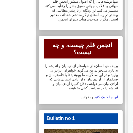
تنها نوشته‌هایی را که اصول منشور انجمن قلم
جهانی و ‏اعلامیه جهانی حقوق بشر را رعایت می‌کنند
منتشر می‌کند. این وبگاه از بازنشر مطالبی که
پیشتر در ‏رسانه‌های دیگر منتشر شده‌اند، معذور
است، مگر با صلاحدید هیأت دبیران انجمن.
انجمن قلم چیست، و چه
نیست؟
پن همه‌ی انسان‌های خواستار آزادی بیان و اندیشه را
به یاری می‌خواند. پن می‌گوید: خواهران، ‏برادران،
بیایید و در این سنگر به ما بپیوندید تا با قلم‌هایمان‏ و
صدایمان از آزادی بیان و از آزادی ‏انسانی‌هایی که
آزادی بیان می‌خواهند، دفاع کنیم؛ آزادی بیان و
اندیشه را در سراسر گیتی ‏بخواهیم.
این جا کلیک کنید
و بخوانید
Bulletin no 1