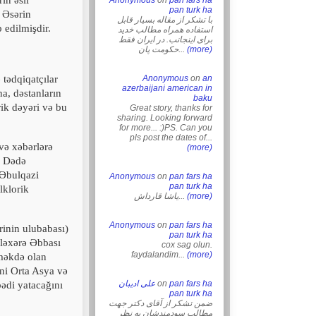
in əsli
Anonymous
on
pan fars ha
pan turk ha
. Əsərin
با تشکر از مقاله بسیار قابل
 edilmişdir.
استفاده همراه مطالب خدید
برای اینجانب. در ایران فقط
حکومت پان...
(more)
tədqiqatçılar
Anonymous
on
an
azerbaijani american in
a, dəstanların
baku
rik dəyəri və bu
Great story, thanks for
sharing. Looking forward
for more... :)PS. Can you
pls post the dates of...
və xəbərlərə
(more)
, Dədə
(Əbulqazi
Anonymous
on
pan fars ha
pan turk ha
lklorik
یاشا قارداش...
(more)
Anonymous
on
pan fars ha
inin ulubabası)
pan turk ha
iləxərə Əbbası
cox sag olun.
faydalandim...
(more)
rməkdə olan
ni Orta Asya və
علی ادیبان
on
pan fars ha
bədi yatacağını
pan turk ha
ضمن تشکر از آقای دکتر جهت
مطالب سودمندشان به نظر