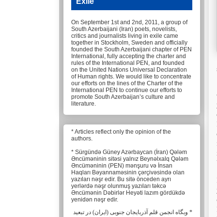
Exile
On September 1st and 2nd, 2011, a group of
South Azerbaijani (Iran) poets, novelists,
critics and journalists living in exile came
together in Stockholm, Sweden and officially
founded the South Azerbaijani chapter of PEN
International, fully accepting the charter and
rules of the International PEN, and founded
on the United Nations Universal Declaration
of Human rights. We would like to concentrate
our efforts on the lines of the Charter of the
International PEN to continue our efforts to
promote South Azerbaijan’s culture and
literature.
* Articles reflect only the opinion of the
authors.
* Sürgündə Güney Azərbaycan (İran) Qələm
Əncüməninin sitəsi yalnız Beynəlxalq Qələm
Əncüməninin (PEN) mənşuru və İnsan
Haqları Bəyannaməsinin çərçivəsində olan
yazıları nəşr edir. Bu sitə önceden ayrı
yerlərdə nəşr olunmuş yazıları təkcə
Əncümənin Dəbirlər Heyəti lazım gördükdə
yenidən nəşr edir.
* وبگاه انجمن قلم آذربایجان جنوبی (ایران) در تبعید