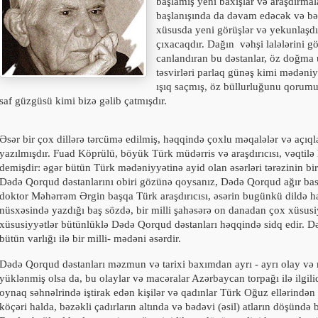
başlamış yeni baxışlar və araşdırmala
başlanışında da dəvam edəcək və bə
xüsusda yeni görüşlər və yekunlaşdı
çıxacaqdır. Dağın
vəhşi lalələrini 
canlandıran bu dəstanlar, öz doğma 
təsvirləri parlaq günəş kimi mədəniy
ışıq saçmış, öz büllurluğunu qorum
saf güzgüsü kimi bizə gəlib çatmışdır.
Əsər bir çox dillərə tərcümə edilmiş, həqqində çoxlu məqalələr və açıq
yazılmışdır. Fuad Köprülü, böyük Türk müdərris və araşdırıcısı, vəqtilə 
demişdir: əgər bütün Türk mədəniyyətinə ayid olan əsərləri tərəzinin bi
Dədə Qorqud dəstanlarını obiri gözünə qoysanız, Dədə Qorqud ağır bas
doktor Məhərrəm Ərgin başqa Türk araşdırıcısı, əsərin bugünkü dildə ha
nüsxəsində yazdığı baş sözdə, bir milli şahəsərə on danadan çox xüsusiy
xüsusiyyətlər bütünlüklə Dədə Qorqud dəstanları həqqində sidq edir. 
bütün varlığı ilə bir milli- mədəni əsərdir.
Dədə Qorqud dəstanları məzmun və tarixi baxımdan ayrı - ayrı olay və 
yüklənmiş olsa da, bu olaylar və macəralar Azərbaycan torpağı ilə ilgilid
oynaq səhnəlrində iştirak edən kişilər və qadınlar Türk Oğuz ellərindən
köçəri halda, bəzəkli çadırların altında və bədəvi (əsil) atların döşündə b