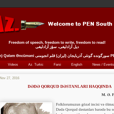
Freedom of speech, freedom to write, freedom to read!
دیل آزادلیغی، سؤز آزادلیغی
Sürgünde 
Videos
Az. Turkic
Farsi
English
News / Events
Nov 27, 2016
DƏDƏ QORQUD DƏSTANLARI HAQQINDA
M. Ə. 
Folklorumuzun gözəl incisi və ölməz
Dədə Qorqud dəstanları barədə bu so