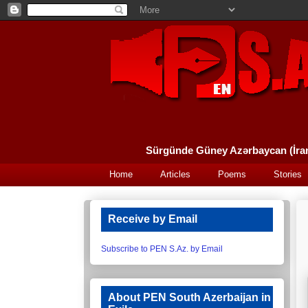
Home
Articles
Poems
Stories
Receive by Email
Subscribe to PEN S.Az. by Email
About PEN South Azerbaijan in