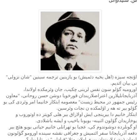
س. سئیداوالی
اؤنجه سیزه (اهل بخیه دئمیش) بو یازینین ترجمه سینین "شان نزولی"
نی بیان ائدیم.
اورومیه گؤلو سون نفس لرینی چکیب، جان وئرمکده اولاندا،
آذربایجانلیلارین اعتراضلاریندان قورخویا دوشن حسن روحانی، "معاون
رئیس جمهور در محیط زیست" معصومه ابتکار خانیما امر وئردی کی بو
گؤلو بیر ته هه ر اؤلمکده ن نجات وئرسین.
ابتکار خانیم دا بیرینجی ایش اولاراق بیر هلی کوپتر ده اوتوروب و
یوخاریدان گؤلون ائنینه- بویونا باخیب و ایشه باشلادی.
او گونلرده دوشوندوم‌ کی، عجبا بو تهرانلی خانیم حیاتی بویو هئچ بیر
دفعه آذربایجانا سفر ائتمیش و جغرافی نقشه سینده اورومو‌ گؤلونون
لیمان (بندر) لاریندان بیری اولان مثلا "قبادلی" نی تاپا بیلر؟...