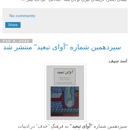
No comments:
Share
Feb 8, 2020
سیزدهمین شماره "آوای تبعید" منتشر شد
اسد سیف
سیزدهمین شماره
"آوای تبعید"
به فرهنگِ "حذف" در ادبیات