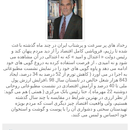
رخداد های پر سرعت و پرشتاب ایران در چند ماه گذشته باعث
شده تا رژیم، فروپاشی کامل اقتصاد راَ از دید مردم پنهان کند و
رئیس دولت « اعتدال و امید » که نه اعتدالی در آن مشاهده می
شود و نه امیدی ، از فرصت استفاده کرده به دروغ گویی های خود
ادامه می دهد و یاوه گویی های خود را در نمایش نشست مطبوعاتی
به اجرا در می آورد ( کاهش تورم از 52 درصد به 34 درصد، ایجاد
843 هزار شغل خالص در تابستان سال 98 ،افزایش ارزش پول
ملی تا 40 درصد و آرامش اقتصادی در نشست مطبوعاتی روحانی
دوشنبه 22 مهرماه )، حتا رئیس بانک مرکزی ( همتی ) هم می گوید:
از نظر ارزی در بهترین شرایط در مقایسه با چند سال گذشته
هستیم، ولی واقعیت اقتصاد چیز دیگری است که مردم بویژه
تهیدستان سختی و دشواری آن را با پوست و گوشت و استخوان
خود احساس و لمس می کنند،