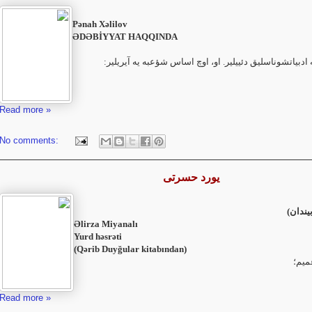
Pənah Xəlilov
ƏDƏBİYYAT HAQQINDA
ه ادبیاتشوناسلیق دئییلیر. او، اوچ اساس شؤعبه یه آیریلیر
Read more »
No comments:
یورد حسرتی
یندان)‏
Əlirza Miyanalı
Yurd həsrəti
‎(Qərib Duyğular kitabından)‎
میم؛
Read more »