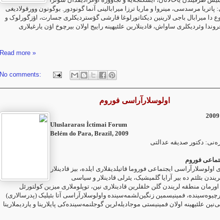
 ‏پاتریا مرسدسی، مینروا و ماریا ترزا میرابالینی آنما گونودور. بوگونون وورقولادیغی
 دا میرابال ‏باجی لارینین دیکتاتورلوغا قارشی گؤستردیکلری جسارت، اؤزگورلوک و
وندا وئردیکلری ‏ساواش، قادینلارین علئیهینه راییج اولان بیرچوخ اؤن یارغیلاری
Read more »
No comments:
اولوسلارآراسی فوروم
Uluslararası İctimai Forum
Belém do Para, Brazil, 2009‎
ره‌نی: دکتور صدیقه عدالتی
تماعی فوروم
پان‎-ولوسلارآراسی ایجتماعی فوروما قاتیلدیقلاری ایلده، بیز قادینلار
ریندن بئلئم ‏ده بیر آرایا گلمیشیک، یئرلی قادینلار و سیاسی
اورمان منطقه لریندن گلن خلقلرین قادینلاری نین، ‏توپلوملاری میزین کولتورئل
رچیوه‌سینده، فمینیسمین زنگین‌لشمه‌سینده واولوسلارآراسی آتا بئیلیک ‏‏(پدرسالاری
ین علئیهینه اولان فمینیستی موجادیله‌لرین گوجلنمه‌سینده‌کی پایلارینا و یاردیملارینا