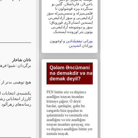
باجی‌لار، ‏قارداشلار، گلین بو
سنگرده بیزه قوشولون تا
قلمی‌میزله و سسی‌میزله سؤز
آزادلیغی‌نی و سؤز ‏آزادلیغی‌نی
ایسته‌ین انسان‌لاری قورویاق؛
سؤز و دوشونجه آزادلیغی‌نی
بوتون یئر اوزونده ایسته‌یک. ‏
بورانی تیققیلدادین
و اوخویون.
.
ائشیدین
بورادان
ناتان شاخار
برگردان: شیوا فرهم
Qələm Əncüməni
nə deməkdir və nə
demək deyil?‎
هیچ توهینی بد‌تر از
PEN bütün söz və düşüncə
یکشنبه‌ی انتخابات.
azadlğını istəyən insanları
کارزار انتخاباتی ‏ز
köməyə çağırır. O deyir:
رسانه‌های زهرآلود هر
bacılar, ‎qardaşlar, gəlin bu
səngərdə bizə qoşulun ta
qələmimizlə və səsimizlə söz
azadlığını və söz ‎azadlığını
istəyən insanları qoruyaq; söz
və düşüncə azadlığını bütün yer
üzündə istəyək.