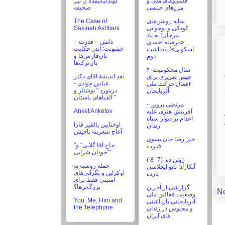
قلمروهای ملی و
گوندلیگیمده ن بیر
مرزهای جنسی
صحیفه
The Case of
سایه روشن‌های
Sakineh Ashtiani
کودکی و نوجوانی
مرجان؛ به یاد
دانش – قدرت –
«مرضیه احمدی
خشونت: اندر حکایت
اسکویی»/ یادداشت
پان‌فارس‌ها و
دوم
پان‌ترک‌ها
۴۰سال محکومیت
نقدِ اندیشۀ آقای دکتر
حبس تعزیری برای
عباس جوادی -
۴فعال حرکت ملی
درموردِ " نوشتار و
آذربایجان
الفباهای باستان "
مرتضی پروین -
Anket Anketov
آفرینش هنری علیه
اعدام بر دیوار سیاه
اوختايين يالقيز قارا
زندان
خیز رضا خان بسوی
"حاج آقا گلابى" و
قدرت
"خودان شرابى"
( 8- 7) ژوئن ده
حمله روسیه به
آنکارادا ناتو ایجلاسی
اوکراین و نگرانی‌های
بارده
امنیتی فقط برای
بزرگ‌ترها؟
گزارشی از آخرین
N
وضعیت فعالین ملی
You, Me, Him and
آذربایجانی بازداشتی
the Telephone
و محبوس در زندان
های ایران