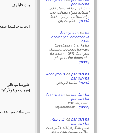
Anonymous
on
pan fars ha
pan turk ha
پناه خلیلوف
با تشکر از مقاله بسیار قابل
استفاده همراه مطالب خدید
برای اینجانب. در ایران فقط
حکومت پان...
(more)
ادبیات حاقیندا علم:
Anonymous
on
an
azerbaijani american in
baku
Great story, thanks for
sharing. Looking forward
for more... :)PS. Can you
pls post the dates of...
(more)
Anonymous
on
pan fars ha
pan turk ha
یاشا قارداش...
(more)
علیرضا میانالی
‏(قریب دویغولار کیتاب
Anonymous
on
pan fars ha
pan turk ha
cox sag olun.
faydalandim...
(more)
بیر ساده غم ایدی غ
علی ادیبان
on
pan fars ha
pan turk ha
ضمن تشکر از آقای دکتر جهت
مطالب سودمندشان به نظر