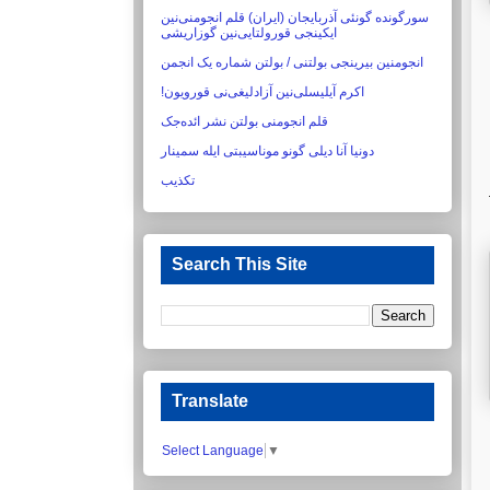
سورگونده گونئی آذربایجان (ایران) قلم انجومنی‌نین
ایکینجی قورولتایی‌نین گوزاریشی‏
انجومنین بیرینجی بولتنی / بولتن شماره یک انجمن
اکرم آیلیسلی‌نین آزادلیغی‌نی قورویون!‏
قلم انجومنی بولتن نشر ائده‌جک
دونیا آنا دیلی گونو موناسیبتی ایله سمینار
تکذیب
Search This Site
Translate
Select Language
▼