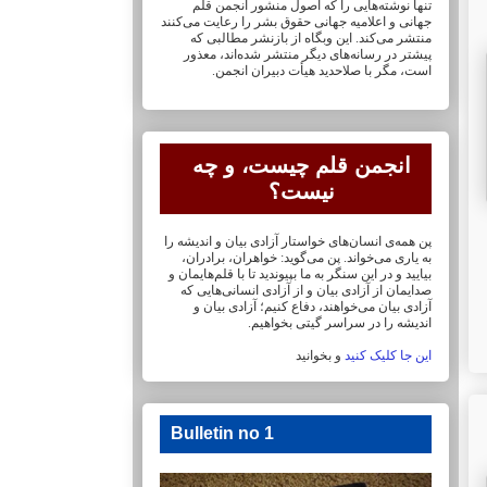
تنها نوشته‌هایی را که اصول منشور انجمن قلم
جهانی و ‏اعلامیه جهانی حقوق بشر را رعایت می‌کنند
منتشر می‌کند. این وبگاه از بازنشر مطالبی که
پیشتر در ‏رسانه‌های دیگر منتشر شده‌اند، معذور
است، مگر با صلاحدید هیأت دبیران انجمن.
انجمن قلم چیست، و چه
نیست؟
پن همه‌ی انسان‌های خواستار آزادی بیان و اندیشه را
به یاری می‌خواند. پن می‌گوید: خواهران، ‏برادران،
بیایید و در این سنگر به ما بپیوندید تا با قلم‌هایمان‏ و
صدایمان از آزادی بیان و از آزادی ‏انسانی‌هایی که
آزادی بیان می‌خواهند، دفاع کنیم؛ آزادی بیان و
اندیشه را در سراسر گیتی ‏بخواهیم.
این جا کلیک کنید
و بخوانید
Bulletin no 1