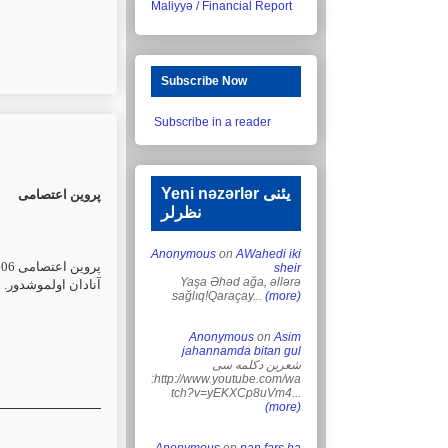
Maliyyə / Financial Report
Subscribe Now
Subscribe in a reader
Yeni nəzərlər یئنی
پروین اعتصامی
نظرلر
Anonymous
on
AWahedi iki
sheir
Yaşa Əhəd ağa, əllərə
sağlıq!Qaraçay...
(more)
Anonymous
on
Asim
jahannamda bitan gul
شعرین دکلمه سی
:http://www.youtube.com/wa
tch?v=yEKXCp8uVm4...
(more)