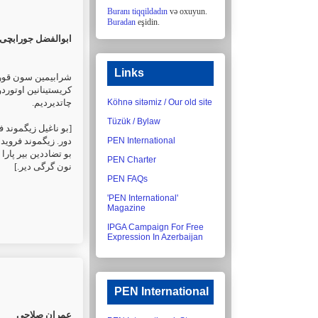
Buranı tiqqildadın
və oxuyun.
Buradan
eşidin.
ابوالفضل جورابچی
Links
شرابیمین سون قورت،
كریستینانین ‏اوتوردو
چاتدیردیم.
Köhnə sitəmiz / Our old site
Tüzük / Bylaw
‏[بو ناغیل زیگموند
دور. ‏زیگموند فروید
PEN International
بو تضاددین بیر پارا
PEN Charter
نون گرگی دیر.]‏
PEN FAQs
'PEN International'
Magazine
IPGA Campaign For Free
Expression In Azerbaijan
PEN International
عمران صلاحی