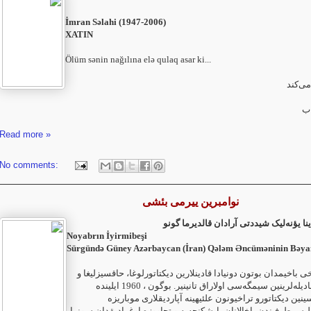
İmran Səlahi (1947-2006)‎
XATIN
Ölüm sənin nağılına elə qulaq asar ki...
می‌کند
اب
Read more »
No comments:
نوامبرین ییرمی بئشی
ا یؤنه‌لیک شیددتی آرادان قالدیرما گونو
Noyabrın İyirmibeşi
Sürgündə Güney Azərbaycan (İran) Qələm Əncüməninin Bəya
ریخی باخیمدان بوتون دونیادا قادینلارین دیکتاتورلوغا، حاقسیزلیغا و
ظولمه قارشی موجادیله‌لرینین ‏سیمگه‌سی اولاراق تانینیر. بوگون ، 1960 ایلینده
ین دیکتاتورو تراخیونون علئیهینه آپاردیقلاری ‏موباریزه
لیس طرفیندن یاخالانان، ایشکنجه‌یه و تجاووزه اوغرادیقدان سونرا