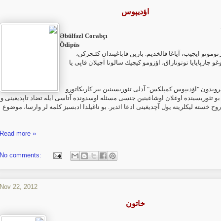
اؤدیپوس
Əbülfəzl Corabçı‎
Ödipüs
ومونو ایچیب، آیاغا قالخدیم. بارین قاباغیندان كئـچركن
غو چارپایایا توتوناراق، اؤزومو كیچیك سالونا آچیلان قاپی یا
 فرویدون "اؤدیپوس کمپلکس" آدلی تئوریسینین بیر کاریکاتورو
 بو تئوریسینده اوغلان اوشاغینین جنسی مسئله اوسدونده آتاسی ایله تضاد ‏تاپدیغینی و
 روح خسته لیکلرینه یول آچدیغینی ادعا ائدیر. بو ناغیلدا ‏ادبسیز کلمه لر وارسا، موضوع
Read more »
No comments:
Nov 22, 2012
خاتون