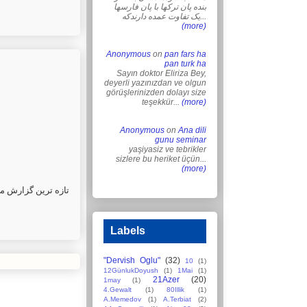
بنده پان ترکها با پان فارسها
یک تفاوت عمده دارندکه...
(more)
Anonymous
on
pan fars ha
pan turk ha
Sayın doktor Eliriza Bey,
deyerli yazınızdan ve olgun
görüşlerinizden dolayı size
teşekkür...
(more)
Anonymous
on
Ana dili
gunu seminar
yaşiyasiz ve tebrikler
sizlere bu heriket üçün...
(more)
تازه ترین گزارش ما.
Labels
"Dervish Oglu"
(32)
10
(1)
12GünlukDoyush
(1)
1Mai
(1)
21Azer
(20)
1may
(1)
4.Gewalt
(1)
80Illik
(1)
A.Memedov
(1)
A.Terbiat
(2)