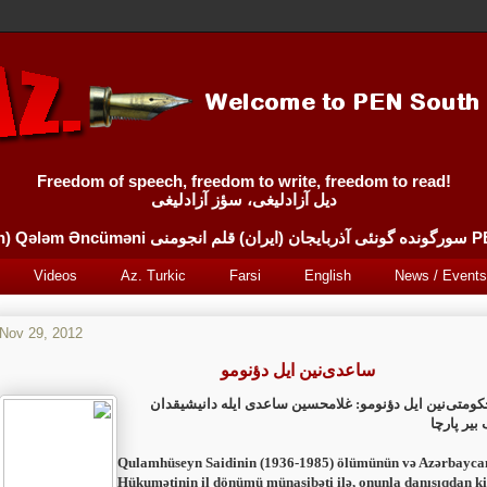
Freedom of speech, freedom to write, freedom to read!
دیل آزادلیغی، سؤز آزادلیغی
Sürgünde 
Videos
Az. Turkic
Farsi
English
News / Events
Nov 29, 2012
ساعدی‌نین ایل دؤنومو
حکومتى‌نین ایل دؤنومو: غلامحسین ساعدى ایله دانیشیقدان
یر پارچا
Qulamhüseyn Saidinin (1936-1985) ölümünün və Azərbaycan
Hükumətinin il dönümü münasibəti ilə, onunla danışıqdan ki