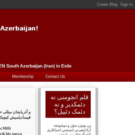
Güney Azərbaycan (İran) Qələm Əncüməni سورگونده گونئی آذربایجان (ایران) قلم انجومنی PEN South Azerbaijan (Iran) in Exile
Membership
Contact Us
قلم انجومنی نه
دئمکدیر و نه
دئمک دئییل؟
و آذربایجان میللی 
قیسادیلمیش کیچیک ب
پن بوتون سؤز و دوشونجه
 Milli
آزادلیغی‌نی ایسته‌ین انسانلاری
çik bir parça
کؤمگه چاغیریر. او دئیر: