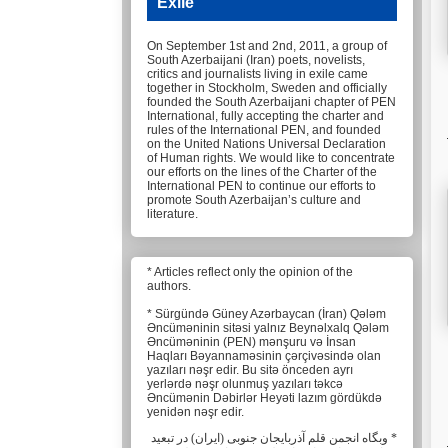
Exile
On September 1st and 2nd, 2011, a group of
South Azerbaijani (Iran) poets, novelists,
critics and journalists living in exile came
together in Stockholm, Sweden and officially
founded the South Azerbaijani chapter of PEN
International, fully accepting the charter and
rules of the International PEN, and founded
on the United Nations Universal Declaration
of Human rights. We would like to concentrate
our efforts on the lines of the Charter of the
International PEN to continue our efforts to
promote South Azerbaijan’s culture and
literature.
* Articles reflect only the opinion of the
authors.
* Sürgündə Güney Azərbaycan (İran) Qələm
Əncüməninin sitəsi yalnız Beynəlxalq Qələm
Əncüməninin (PEN) mənşuru və İnsan
Haqları Bəyannaməsinin çərçivəsində olan
yazıları nəşr edir. Bu sitə önceden ayrı
yerlərdə nəşr olunmuş yazıları təkcə
Əncümənin Dəbirlər Heyəti lazım gördükdə
yenidən nəşr edir.
* وبگاه انجمن قلم آذربایجان جنوبی (ایران) در تبعید