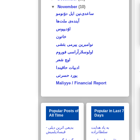
▼
November
(10)
ساعدی‌نین ایل دؤنومو
آینده‌ی ملت‌ها
اؤدیپوس
خاتون
نوامبرین ییرمی بئشی
اولوسلارآراسی فوروم
اوچ شعر
ادبیات حاقیندا
یورد حسرتی
Maliyyə / Financial Report
Popular Posts of
Popular in Last 7
All Time
Days
به یاد هدایت
بدیعی اثرین دیلی -
سلطانزاده
قیسادیلمیش