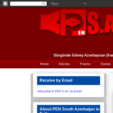
Home
Articles
Poems
Stories
Receive by Email
Subscribe to PEN S.Az. by Email
About PEN South Azerbaijan in