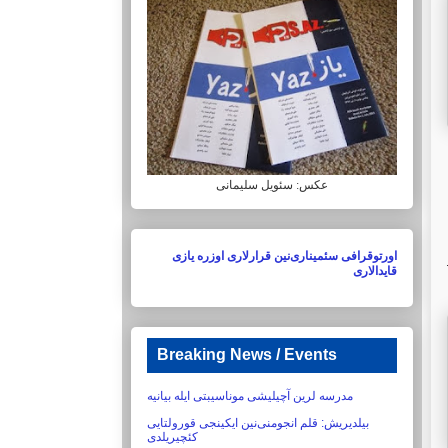
عکس: سئویل سلیمانی
اورتوقرافی سئمیناری‌نین قرارلاری اوزره یازی
قایدالاری
Breaking News / Events
مدرسه لرین آچیلیشی موناسیبتی ایله بیانیه
بیلدیریش:‏ قلم انجومنی‌نین ایکینجی قورولتایی
کئچیریلدی