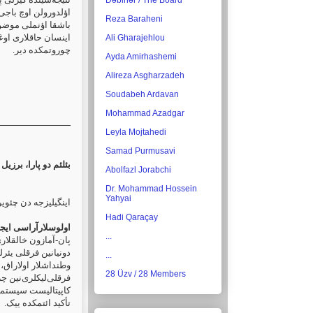
Dəbirlər / The Board
اؤلدورولن اوچ باجی:
Reza Baraheni
باشقا اؤنملی موضوع
اینسان حاقلاری اوغر
Ali Gharajehlou
چوروتمکده دیر‎.‎
Ayda Amirhashemi
Alireza Asgharzadeh
Soudabeh Ardavan
Mohammad Azadgar
Leyla Mojtahedi
Samad Purmusavi
بئلئم دو پارا، برزیل 2009
Abolfazl Jorabchi
Dr. Mohammad Hossein
Yahyai
اینگیلیزجه دن چئوی
Hadi Qaraçay
اولوسلارآراسی ایج
...
آمازون خالقلاری ا
دونیانین فرقلی یئرل
...
وطنداشلار اولاراق، 
28 Üzv / 28 Members
فرقلی‌لیکلری‌نین چ)
کاپیتالیست سیستمی‌ن
‏تأکید ائتمکده ییک.‏