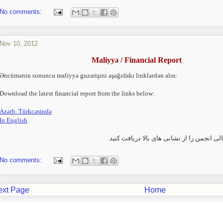
No comments:
Nov 10, 2012
Maliyyə / Financial Report
Əncümənin sonuncu maliyyə guzarişini aşağıdakı linklərdən alın:
Download the latest financial report from the links below:
Azərb. Türkcəsində
In English
لی انجمن را از نشانی های بالا دریافت کنید
No comments:
ext Page
Home