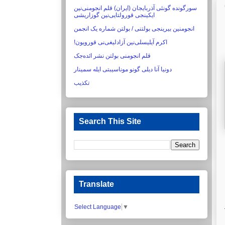
سورگونده گونئی آذربایجان (ایران) قلم انجومنی‌نین
ایکینجی قورولتایی‌نین گوزاریشی‏
انجومنین بیرینجی بولتنی / بولتن شماره یک انجمن
اکرم آیلیسلی‌نین آزادلیغی‌نی قورویون!‏
قلم انجومنی بولتن نشر ائده‌جک
دونیا آنا دیلی گونو موناسیبتی ایله سمینار
تکذیب
Search This Site
Translate
Select Language
▼