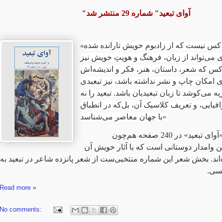
"آوای تبعید" شماره 29 منتشر شد
کس نیست که از زادبوم خویش تارانده شده
«
ی می‌تواند از زبان، فرهنگ و هویتِ خویش نیز
ن‌کس که شعر، داستان، هنر، فکر و اندیشه‌اش
امکان چاپ و نشر نداشته باشد، نیز تبعیدی
 می‌کوشد تا زبان تبعیدیان باشد. تبعید را نه
یایی، و تعریف کلاسیک آن، بل‌که در انطباق
با جهان معاصر می‌شناسد»
۲9-مین شماره «آوای تبعید» در 240 صفحه هم‌چون
 وامدار دوستانی است که با آثار خویش آن
‌اند. بخش شعر این شماره منتخبی‌ست از شعر پانزده شاعر در تبعید به
فیسی
Read more »
No comments: