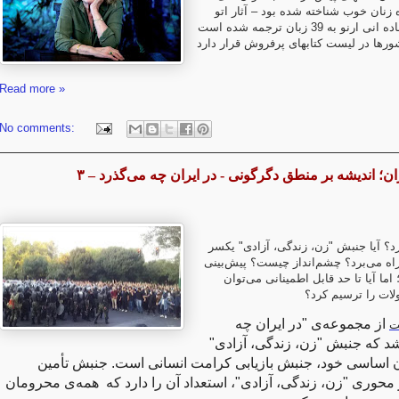
زنان خوب شناخته شده بود – آثار اتو
فیکشیونال فوق العاده انی ارنو به 39 زبان ترجمه شده است
Read more »
No comments:
ان؛ اندیشه بر منطق دگرگونی‌ - در ایران چه می‌گذرد – ۳
رد؟ آیا جنبش "زن، زندگی، آزادی" یکسر
اه می‌برد؟ چشم‌انداز چیست؟ پیش‌بینی
ا آیا تا حد قابل اطمینانی می‌توان
ات را ترسیم کرد؟
از مجموعه‌ی "در ایران چه
ت
 شد که جنبش "زن، زندگی، آزادی
اساسی خود، جنبش بازیابی کرامت انسانی است. جنبش تأمین
محوری "زن، زندگی، آزادی"، استعداد آن را دارد که همه‌ی محرومان