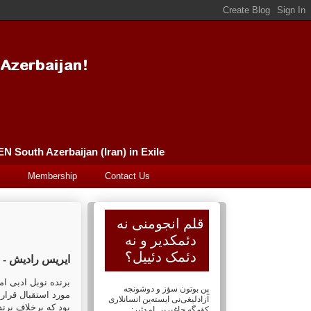
Güney Azərbaycan (İran) Qələm Əncüməni سورگونده گونئی آذربایجان (ایران) قلم انجومنی PEN South Azerbaijan (Iran) in Exile
Membership
Contact Us
قلم انجومنی نه
دئمکدیر و نه
دئمک دئییل؟
ایریس رادیش -
برنده نوبل ادبی ا
پن بوتون سؤز و دوشونجه
مورد استقبال قرار 
آزادلیغی‌نی ایسته‌ین انسانلاری
بود که برخلاف برن
کؤمگه چاغیریر. او دئیر: