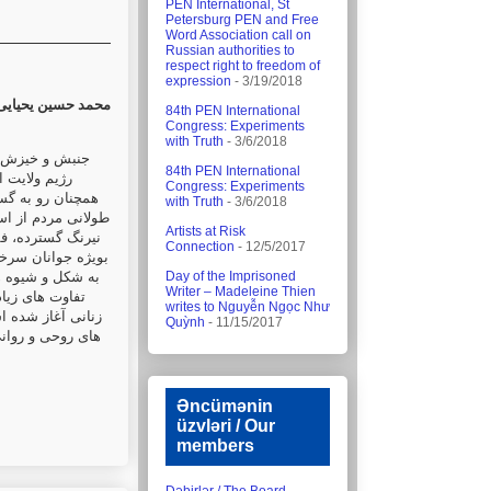
PEN International, St
Petersburg PEN and Free
Word Association call on
Russian authorities to
respect right to freedom of
expression
- 3/19/2018
محمد حسین یحیایی
84th PEN International
Congress: Experiments
with Truth
- 3/6/2018
جنبش و خیزش م
84th PEN International
رژیم ولایت ا
Congress: Experiments
همچنان رو به گس
with Truth
- 3/6/2018
طولانی مردم از اس
Artists at Risk
نیرنگ گسترده، فق
Connection
- 12/5/2017
بویژه جوانان سرخور
به شکل و شیوه ه
Day of the Imprisoned
Writer – Madeleine Thien
تفاوت های زیا
writes to Nguyễn Ngọc Như
زنانی آغاز شده 
Quỳnh
- 11/15/2017
های روحی و روانی
Əncümənin
üzvləri / Our
members