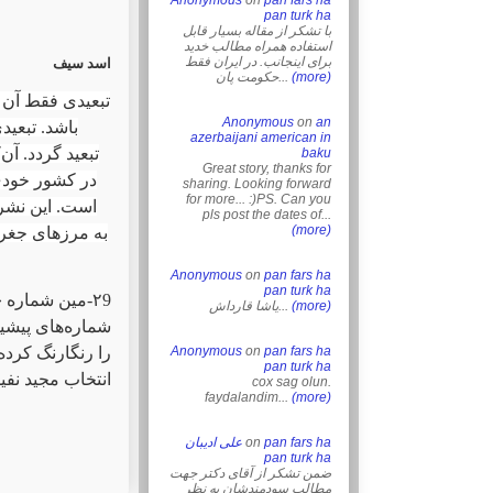
Anonymous
on
pan fars ha
pan turk ha
با تشکر از مقاله بسیار قابل
استفاده همراه مطالب خدید
برای اینجانب. در ایران فقط
اسد سیف
حکومت پان...
(more)
تبعیدی فقط آن 
Anonymous
on
an
باشد. تبعید
azerbaijani american in
تبعید گردد. آ
baku
Great story, thanks for
در کشور خودی 
sharing. Looking forward
for more... :)PS. Can you
است. این نشریه
pls post the dates of...
(more)
به مرزهای جغراف
Anonymous
on
pan fars ha
pan turk ha
یاشا قارداش...
(more)
شماره‌های پیشین
را رنگارنگ کرده
Anonymous
on
pan fars ha
pan turk ha
انتخاب مجید ن.
cox sag olun.
faydalandim...
(more)
علی ادیبان
on
pan fars ha
pan turk ha
ضمن تشکر از آقای دکتر جهت
مطالب سودمندشان به نظر