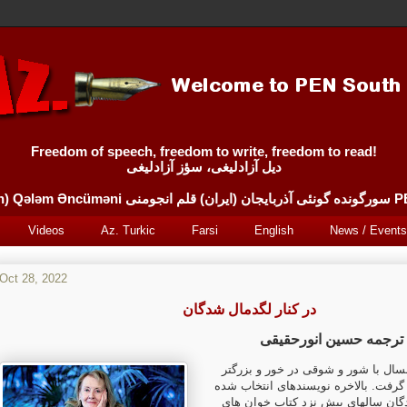
Freedom of speech, freedom to write, freedom to read!
دیل آزادلیغی، سؤز آزادلیغی
Sürgünde 
Videos
Az. Turkic
Farsi
English
News / Events
Oct 28, 2022
در کنار لگدمال شدگان
ترجمه حسین انورحقیقی
مسال با شور و شوقی در خور و بزرگتر
گرفت. بالاخره نویسنده­ای انتخاب شده
دگان سالهای پیش نزد کتاب خوان های