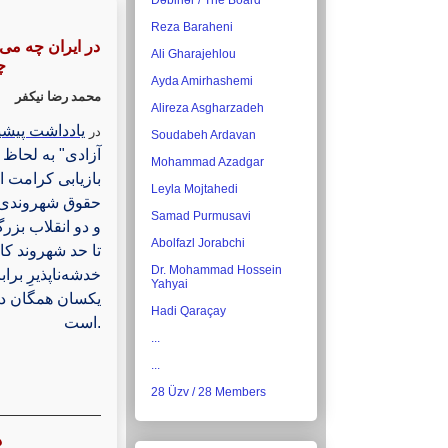
Dəbirlər / The Board
Reza Baraheni
در ایران چه می‌
Ali Gharajehlou
چ
Ayda Amirhashemi
محمد رضا نیکفر
Alireza Asgharzadeh
یادداشت پیشی
در
Soudabeh Ardavan
آزادی" به لحا
Mohammad Azadgar
بازیابی کرامت 
Leyla Mojtahedi
حقوق شهروندی ،
Samad Purmusavi
و دو انقلاب بزرگ
Abolfazl Jorabchi
تا حد شهروند ک
Dr. Mohammad Hossein
خدشه‌ناپذیرِ برا
Yahyai
یکسان همگان در 
Hadi Qaraçay
است.
...
...
28 Üzv / 28 Members
د