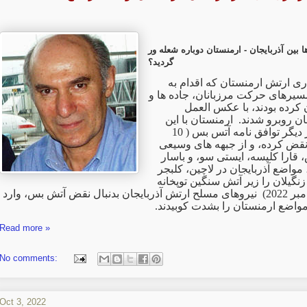
 بین آذربایجان - ارمنستان دوباره شعله ور
گردید؟
ری ارتش ارمنستان که اقدام به
سیرهای حرکت مرزبانان، جاده ها و
 کرده بودند، با عکس العمل
ان روبرو شدند. ارمنستان با این
عمل آگاهانه، بار دیگر توافق نامه آتس بس ( 10
ر 2020) را نقض کرده، و از جبهه های وسیعی
 قارا کلیسه، ایستی سو، و باسار
مواضع آذربایجان در لاچین، کلبجر
گیلان را زیر آتش سنگین توپخانه
گرفت. (13 سپتامبر 2022) نیروهای مسلح ارتش آذربایجان بدنبال نقض آتش بس، وارد
مواضع ارمنستان را بشدت کوبیدند
Read more »
No comments:
Oct 3, 2022