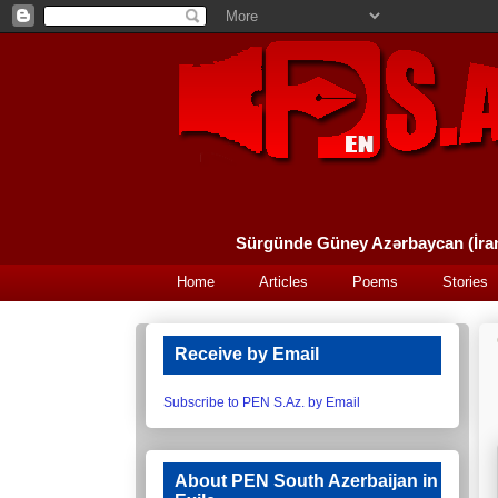
Home
Articles
Poems
Stories
Receive by Email
Subscribe to PEN S.Az. by Email
About PEN South Azerbaijan in