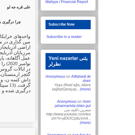
Maliyyə / Financial Report
علی قره جه لو
چرا درگیری ها
Subscribe Now
واحدهای خرابکا
Subscribe in a reader
مین گذاری در م
اراضی آذربایجان
مرزبانان آذربایج
Yeni nəzərlər یئنی
نوامب
نظرلر
در ایالات گروس،
گئچر ارمنستان، 
Anonymous
on
AWahedi iki
داش کسه ن، و زن
sheir
Yaşa Əhəd ağa, əllərə
sağlıq!Qaraçay...
(more)
درگیری شده و .
Anonymous
on
Asim
jahannamda bitan gul
شعرین دکلمه سی
:http://www.youtube.com/wa
tch?v=yEKXCp8uVm4...
(more)