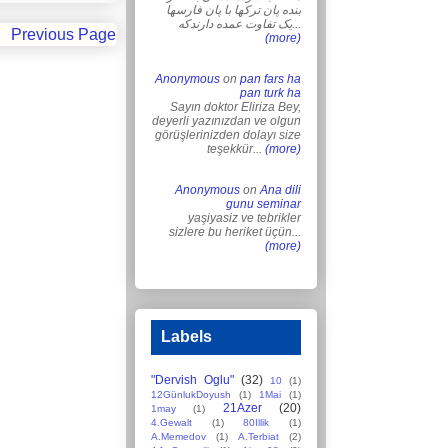
بنده پان ترکها با پان فارسها
یک تفاوت عمده دارندکه...
Previous Page
(more)
Anonymous
on
pan fars ha
pan turk ha
Sayın doktor Eliriza Bey,
deyerli yazınızdan ve olgun
görüşlerinizden dolayı size
teşekkür...
(more)
Anonymous
on
Ana dili
gunu seminar
yaşiyasiz ve tebrikler
sizlere bu heriket üçün...
(more)
Labels
"Dervish Oglu"
(32)
10
(1)
12GünlukDoyush
(1)
1Mai
(1)
21Azer
(20)
1may
(1)
4.Gewalt
(1)
80Illik
(1)
A.Memedov
(1)
A.Terbiat
(2)