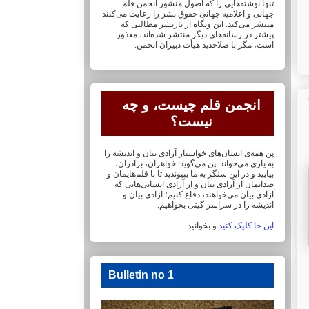
تنها نوشته‌هایی را که اصول منشور انجمن قلم
جهانی و ‏اعلامیه جهانی حقوق بشر را رعایت می‌کنند
منتشر می‌کند. این وبگاه از بازنشر مطالبی که
پیشتر در ‏رسانه‌های دیگر منتشر شده‌اند، معذور
است، مگر با صلاحدید هیأت دبیران انجمن.
انجمن قلم چیست، و چه
نیست؟
پن همه‌ی انسان‌های خواستار آزادی بیان و اندیشه را
به یاری می‌خواند. پن می‌گوید: خواهران، ‏برادران،
بیایید و در این سنگر به ما بپیوندید تا با قلم‌هایمان‏ و
صدایمان از آزادی بیان و از آزادی ‏انسانی‌هایی که
آزادی بیان می‌خواهند، دفاع کنیم؛ آزادی بیان و
اندیشه را در سراسر گیتی ‏بخواهیم.
این جا کلیک کنید
و بخوانید
Bulletin no 1