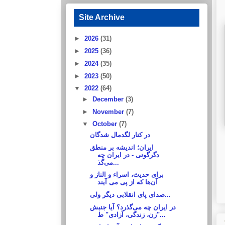
Site Archive
►
2026
(31)
►
2025
(36)
►
2024
(35)
►
2023
(50)
▼
2022
(64)
►
December
(3)
►
November
(7)
▼
October
(7)
در کنار لگدمال شدگان
ایران؛ اندیشه بر منطق
دگرگونی‌ - در ایران چه
می‌گذ...
برای حدیث، اسراء و الناز و
آن‌ها که از پی می آیند
صدای پای انقلابی دیگر ولی...
در ایران چه می‌گذرد؟ آیا جنبش
"زن، زندگی، آزادی" ط...