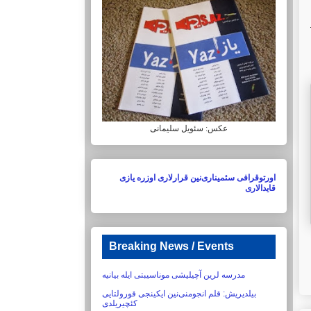
عکس: سئویل سلیمانی
اورتوقرافی سئمیناری‌نین قرارلاری اوزره یازی
قایدالاری
Breaking News / Events
مدرسه لرین آچیلیشی موناسیبتی ایله بیانیه
بیلدیریش:‏ قلم انجومنی‌نین ایکینجی قورولتایی
کئچیریلدی