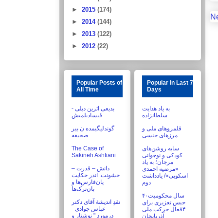
►
2015
(174)
N
►
2014
(144)
►
2013
(122)
►
2012
(22)
Popular Posts of
Popular in Last 7
All Time
Days
به یاد هدایت
بدیعی اثرین دیلی -
سلطانزاده
قیسادیلمیش
قلمروهای ملی و
گوندلیگیمده ن بیر
مرزهای جنسی
صحیفه
The Case of
سایه روشن‌های
Sakineh Ashtiani
کودکی و نوجوانی
مرجان؛ به یاد
دانش – قدرت –
«مرضیه احمدی
خشونت: اندر حکایت
اسکویی»/ یادداشت
پان‌فارس‌ها و
دوم
پان‌ترک‌ها
۴۰سال محکومیت
نقدِ اندیشۀ آقای دکتر
حبس تعزیری برای
عباس جوادی -
۴فعال حرکت ملی
درموردِ " نوشتار و
آذربایجان