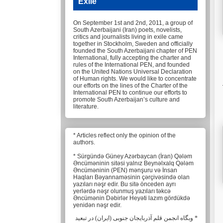
Exile
On September 1st and 2nd, 2011, a group of
South Azerbaijani (Iran) poets, novelists,
critics and journalists living in exile came
together in Stockholm, Sweden and officially
founded the South Azerbaijani chapter of PEN
International, fully accepting the charter and
rules of the International PEN, and founded
on the United Nations Universal Declaration
of Human rights. We would like to concentrate
our efforts on the lines of the Charter of the
International PEN to continue our efforts to
promote South Azerbaijan’s culture and
literature.
* Articles reflect only the opinion of the
authors.
* Sürgündə Güney Azərbaycan (İran) Qələm
Əncüməninin sitəsi yalnız Beynəlxalq Qələm
Əncüməninin (PEN) mənşuru və İnsan
Haqları Bəyannaməsinin çərçivəsində olan
yazıları nəşr edir. Bu sitə önceden ayrı
yerlərdə nəşr olunmuş yazıları təkcə
Əncümənin Dəbirlər Heyəti lazım gördükdə
yenidən nəşr edir.
* وبگاه انجمن قلم آذربایجان جنوبی (ایران) در تبعید