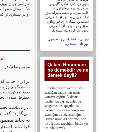
سراسر جهان بویژه 
باجی‌لار، ‏قارداشلار، گلین بو
سنگرده بیزه قوشولون تا
قلمی‌میزله و سسی‌میزله سؤز
و در بسیاری از کشورها در لیست کتابهای پرفروش قرار دارد.
آزادلیغی‌نی و سؤز ‏آزادلیغی‌نی
ایسته‌ین انسان‌لاری قورویاق؛
سؤز و دوشونجه آزادلیغی‌نی
بوتون یئر اوزونده ایسته‌یک. ‏
بورانی تیققیلدادین
و اوخویون.
.
ائشیدین
بورادان
ایر
Qələm Əncüməni
محمد رضا نیکفر
nə deməkdir və nə
demək deyil?‎
در ایران چه می‌گذ
به سرنگونی رژیم ر
PEN bütün söz və düşüncə
دقیق ممکن نیست؛ ام
azadlğını istəyən insanları
köməyə çağırır. O deyir:
خطوط عمده‌ی تحول
bacılar, ‎qardaşlar, gəlin bu
səngərdə bizə qoşulun ta
در
یادداشت نخس
qələmimizlə və səsimizlə söz
می‌گذرد" گفته"
azadlığını və söz ‎azadlığını
istəyən insanları qoruyaq; söz
به لحاظ مضمون 
və düşüncə azadlığını bütün yer
کرامت، با شعار 
üzündə istəyək.