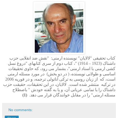
کتاب تحقیقی "لالایان" نویسنده ارمنی:
"نقش ضد انقلابی حزب
داشناک (1923 – 1914) "، کتاب دوم از سری کتابهای "دروغ نسل
کشی ارمنی با اسناد ارمنی"، بشمار می رود، که حاوی تحقیقات
اساسی و طولانی نویسنده، ( در دو بخش)
در مورد مسئله ارمنی
است، که
از زبان روسی به ترکی آناتولی ترجمه، و در فوریه 2006
در ترکیه
منتشر شده است.
لالایان، در این تحقیقات، حقیقت حزب
داشناک را با تمامی عریانی آن، و یا به گفته خودش " باصطلاح
مسئله ارمنی" را در مقابل خوانندگان قرار می دهد.
(1)
No comments: