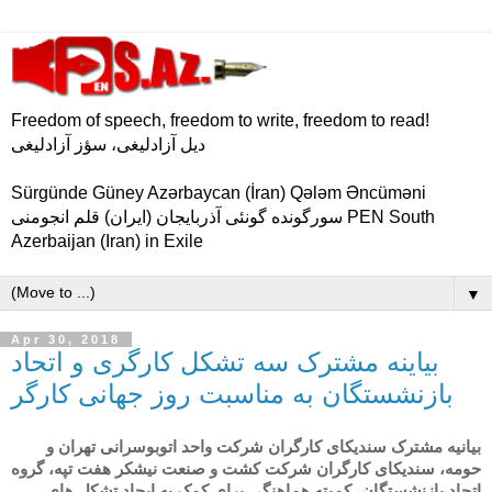
Freedom of speech, freedom to write, freedom to read!
دیل آزادلیغی، سؤز آزادلیغی
Sürgünde Güney Azərbaycan (İran) Qələm Əncüməni
سورگونده گونئی آذربایجان (ایران) قلم انجومنی PEN South
Azerbaijan (Iran) in Exile
▼
Apr 30, 2018
بیاینه مشترک سه تشکل کارگری و اتحاد
بازنشستگان به مناسبت روز جهانی کارگر
بیانیه مشترک سندیکای کارگران شرکت واحد اتوبوسرانی تهران و
حومه، سندیکای کارگران شرکت کشت و صنعت نیشکر هفت تپه، گروه
اتحاد بازنشستگان، کمیته هماهنگی برای کمک به ایجاد تشکل های