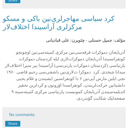
Share
کرد سیاسی مهاجر‌لری‌نین باکی و مسکو
مرکز‌لری آراسیندا اختلاف‌لار
مؤلف:
جمیل حسنلی -
چئویرن:
علی قبادیانی
آذربایجان
دموکرات
فرقه
سی
نین
مرکزی
کمیته
سی
‌نین
اوچونجو
کونفرانسیندا
آذربایجان
دموکرات
لاری
ایله
کردستان
دموکرات
پارتیاسی
(کردستان
دموکرات
پارتی
سی) آراسیندا
بیر
سیرا
اختلاف
لار
میدانا
چیخدی. کرد
دموکرا
ت
لاری
نین
باشچی
سی
رحیم
قاضی
۱۹۶۰
نجی
ایلین
مارس
آیی
نین
۶
دا
کونفرانسین
ایشیندن
و
غلام
یحیی
دانشیانین
حرکت
لریندن،
کونفرانسدا
اؤزونون
و
کردلرین
تحقیر
ائدیلمه
سیندن
آذربایجان
کمونیست
پارتیاسی
مرکزی
کمیته
سی
نه
۹
صفحه
لیک
شکایت
گؤندردی.
No comments:
Share