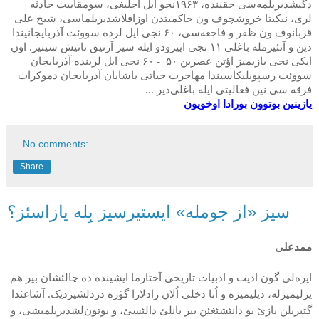
دگیشدیریلمه‌سی حقیند
ه
،
۱۹۶۳
نجو
ایل آجلیغی، سومقاییت حادثه‌
لری، نیکیتا
خروشچوف
ون حاکمیتدن اوزاقلاشدیریلماسی، شیخ
علی
قربانو
ف
ون ظفر و فاجعه‌سی،
۶۰
نجی ایل لرده سووئت آذربایجانیندا
دین و آتئیزمله باغلی
۱۱
نجی اپیزودو ایله سیز آرتیق تانیش سینیز. اون
ا
یکی نجی یازیمیز اؤتن عصرین
۵۰
-
۶۰
نجی ایل لرینده آذربایجان
سووئت رسپوبلیکاسیندا مهاجرت حیاتی یاشایان آذربایجان دموکرات
فرقه سی نین فعالیتی ایله باغلی‌دیر ...
یازینین بوتوون بورادا اوخویون
No comments:
Share
سیز «از جومله» ایستیرسیز بِله یازاسئز؟
ممدعلی
ایره‌لی گون ادیب و ادبیات تاریخی آختارما ایشینده ده چالئشان بیر هم
یرلیمیزله، دیلیمیزه و اُنا دخلی اُلان زادلارا گؤره دردلشیردیک. آشاغئدا
گتیریلن یازئ بو دانئشئغئن بیر یانلئ دالئسئ، و بوتون‌لشدیریلمیشی، و