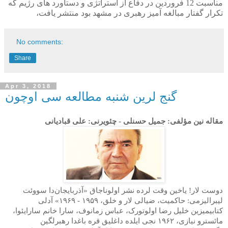
مناسبت 12 فروردین در دفاع از استراتژی و دستآورد های رژیم که
تکرار گفتار مبالغه آمیز رهبری در مشهد بود منتشر یافت،
No comments:
Share
Apr 3, 2018
گنج لرین شنبه مطالعه سی اوچون
مقاله نین مؤلفی: جمیل حسنلی -
چئویرنی: علی قبادیانی
دوست لار! یاخین وقت لرد
ه
نشر اولوناجاق «آذربایجان‌دا سووئت
لیبرالیزمی: حاکمیت، ضیالی لار و خلق،
۱۹۵۹
-
۱۹۶۹
» آدلی
کتابیمیزین خلیل رضا اولوتورک، عباس زمانو
ف
، سارا خانم سارایئوا،
مائسترو نیازی،
۱۹۶۲
نجی ایلده داغلیق
قره باغدا
رهبرلگین