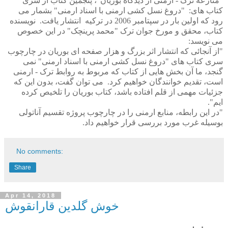
"منازعه ترک - ارمنی از دیدگاه بوریان"، پنجمین کتاب از سری
کتاب های:
"دروغ نسل کشی ارمنی با اسناد ارمنی" بشمار می
رود که اولین بار در سپتامبر 2006 در ترکیه
انتشار یافت.
نویسنده
کتاب، محقق و مورخ جوان ترک "محمد پرینچک" در این خصوص
می نویسد:
"از آنجائی که انتشار اثر بزرگ و هزار صفحه ای بوریان در چارچوب
سری کتاب های "دروغ نسل کشی ارمنی با اسناد ارمنی" نمی
گنجد، ما آن بخش هایی از کتاب که مربوط به روابط ترک - ارمنی
است، تقدیم خوانندگان خواهیم کرد.
می توان گفت، بدون این که
جزئیات مهمی از قلم افتاده باشد، کتاب بوریان را تلخیص کرده
ایم".
"در این رابطه، منابع ارمنی را در چارچوب پروژه تقسیم آناتولی
بوسیله غرب مورد بررسی قرار خواهیم داد.
No comments:
Share
Apr 14, 2018
خوش گلدین قارانقوش