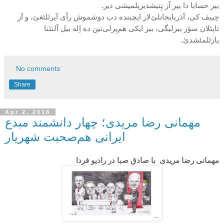
بیر حسابا دا بیر آز یِتیشدیریلمیشی دیر.
حِییف کی، آذربایجانلئ‌لار ایچینده دب دوشموش رأی آیرئلئغئ، و آز
تاپئلان سؤز بیرلیگی، بیز ایکی هم‌یِرلی‌نین ده اِله بیل آلنئنا
یازئلمئشدئ.
No comments:
Share
Apr 2, 2018
مهمانی رضا مریدی؛ چهار دانشمند مبدع
ایرانی هم‌صحبت شهریار
مهمانی رضا مریدی
با صادق صبا در
رادیو فردا