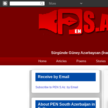
Home
Articles
Poems
Stories
Receive by Email
Subscribe to PEN S.Az. by Email
About PEN South Azerbaijan in