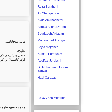
Dəbirlər / The Board
Reza Baraheni
Ali Gharajehlou
Ayda Amirhashemi
Alireza Asgharzadeh
Soudabeh Ardavan
Mohammad Azadgar
ماتی میخاناسی
Leyla Mojtahedi
:
یئلپیح
Samad Purmusavi
حصیری یئلپیحی کی د
اولار کاسیبلارین کو
Abolfazl Jorabchi
Dr. Mohammad Hossein
Yahyai
Hadi Qaraçay
...
...
28 Üzv / 28 Members
محمد حسین طهما)