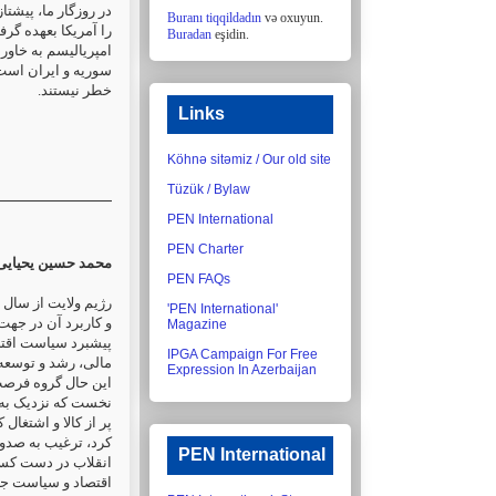
در روزگار ما، پیش
Buranı tiqqildadın
və oxuyun.
را آمریکا بعهده گ.
Buradan
eşidin.
امپریالیسم به خاور،
سوریه و ایران است،
خطر نیستند.
Links
Köhnə sitəmiz / Our old site
Tüzük / Bylaw
PEN International
PEN Charter
محمد حسین یحیایی
PEN FAQs
رژیم ولایت از سال 
'PEN International'
و کاربرد آن در جه
Magazine
پیشبرد سیاست اقتص
IPGA Campaign For Free
مالی، رشد و توسعه 
Expression In Azerbaijan
این حال گروه فرص
پر از کالا و اشتغال
کرد، ترغیب به صدور
PEN International
انقلاب در دست کسا
اقتصاد و سیاست ج،