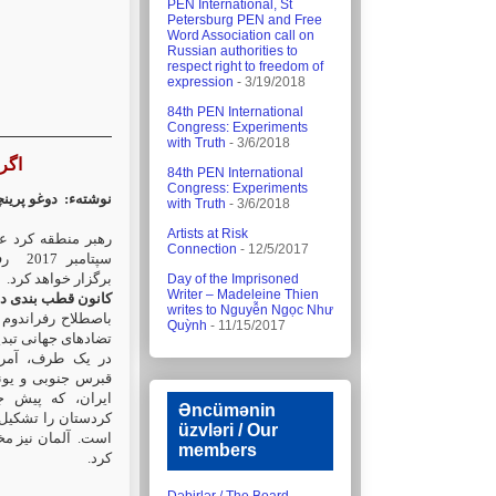
PEN International, St
Petersburg PEN and Free
Word Association call on
Russian authorities to
respect right to freedom of
expression
- 3/19/2018
84th PEN International
Congress: Experiments
with Truth
- 3/6/2018
اگر
84th PEN International
Congress: Experiments
نوشتهء:
دوغو پر -
with Truth
- 3/6/2018
Artists at Risk
Connection
- 12/5/2017
سپتامبر 2017
رف
برگزار خواهد کرد.
Day of the Imprisoned
Writer – Madeleine Thien
کانون قطب بندی د
writes to Nguyễn Ngọc Như
باصطلاح رفراندوم
Quỳnh
- 11/15/2017
تضادهای جهانی تب.
در یک طرف، آمریک
قبرس جنوبی و یو.
ایران، که پیش ج
Əncümənin
کردستان را تشکی.
üzvləri / Our
است.
آلمان نیز مخ
members
کرد.