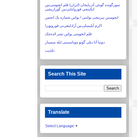
سورگونده گونئی آذربایجان (ایران) قلم انجومنی‌نین
ایکینجی قورولتایی‌نین گوزاریشی‏
انجومنین بیرینجی بولتنی / بولتن شماره یک انجمن
اکرم آیلیسلی‌نین آزادلیغی‌نی قورویون!‏
قلم انجومنی بولتن نشر ائده‌جک
دونیا آنا دیلی گونو موناسیبتی ایله سمینار
تکذیب
Search This Site
Translate
Select Language
▼