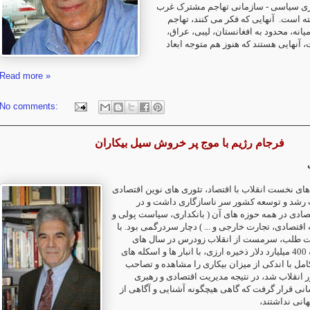
تازی سیاسی - سازمانی تهاجم مشترک غرب
رفته است
آنهایی که فکر می کنند، تهاجم
میانه، محدود به افغانستان، لیبی، عراق
 آنهایی هستند که هنوز هم متوجه ابعاد
Read more »
No comments:
فرجام رژیم با موج پر خروش سیل بیکاران
های نخست انقلاب با اقتصاد، تئوری های نوین اقتصادی
ت رشد و توسعه کشور سر ناسازگاری داشت و در
ادی در همه حوزه های آن ( بانکداری، سیاست پولی و
اقتصادی، تجارت خارجی و ... ) دچار سردرگمی بود. با
ت طلب، سرمست از انقلاب زودرس در سال های
نخست که نزدیک به 400 میلیارد دلار ذخیره ارزی، با انبار ها و اسکله های
 کامل با اندکی از میزان بیکاری را مشاهده و تصاحب
 انقلاب شد، در نتیجه مدیریت اقتصادی و رهبری
نی قرار گرفت که گاهی هیچگونه آشنایی و آگاهی از
هانی نداشتند