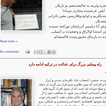
شره وئرمه یه چالیشدیغیم بو یازیلار
ایلین عرضینده مجازی دونیادا
تدیکلریم و اوخودوقلاریمین معین تاثراتی
یشدیلار
غو, آنا دیلیمیز آذربایجان تورکجه سینده
اکن استثنا اولاراق و وضعیتده ن آسیلی
ده ده یازماق مجبوریتینده قالمیشام
Read more »
No comments:
راه پیمایی بزرگ برای عدالت در ترکیه ادامه دارد
ی
رده، تحصن، اعتصاب غذا، نافرمانی مدنی و ابراز
 و افرادی که مورد ظلم و ستم قرار می گیرند از جمله
و صلح جویانه ای است که از سوی افراد، گروه های
هی اجتماعی انتخاب می شود، تا مخالفت خود را از
ر، جامعه و نیرو های حاکم نشان دهند. تا همزمان توده
یط موجود اقتصادی، اجتماعی و سیاسی و عملکرد نیرو
د، در نتیجه مردم، گروه ها و احزاب سیاسی حق دارند که