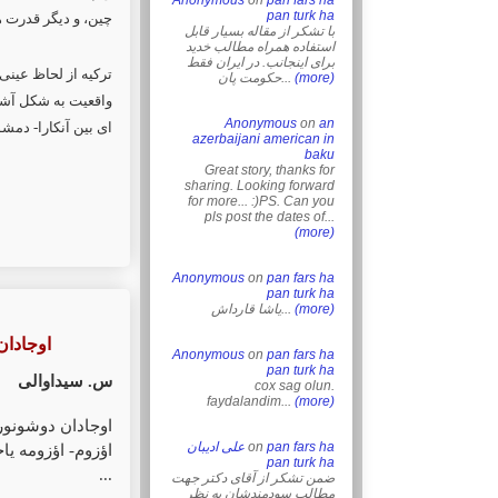
Anonymous
on
pan fars ha
pan turk ha
چین، و دیگر قدرت.(
با تشکر از مقاله بسیار قابل
استفاده همراه مطالب خدید
برای اینجانب. در ایران فقط
ترکیه از لحاظ عینی 
حکومت پان...
(more)
واقعیت به شکل آشک
Anonymous
on
an
ای بین آنکارا- دمش.
azerbaijani american in
baku
Great story, thanks for
sharing. Looking forward
for more... :)PS. Can you
pls post the dates of...
(more)
Anonymous
on
pan fars ha
pan turk ha
یاشا قارداش...
(more)
اوجادان دوشونورکن)
Anonymous
on
pan fars ha
pan turk ha
س. سیداوالی
cox sag olun.
faydalandim...
(more)
اوجادان دوشونو
علی ادیبان
on
pan fars ha
اؤزوم- اؤزومه یاخ
pan turk ha
...
ضمن تشکر از آقای دکتر جهت
مطالب سودمندشان به نظر