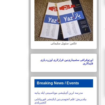
عکس: سئویل سلیمانی
اورتوقرافی سئمیناری‌نین قرارلاری اوزره یازی
قایدالاری
Breaking News / Events
مدرسه لرین آچیلیشی موناسیبتی ایله بیانیه
بیلدیریش:‏ قلم انجومنی‌نین ایکینجی قورولتایی
کئچیریلدی