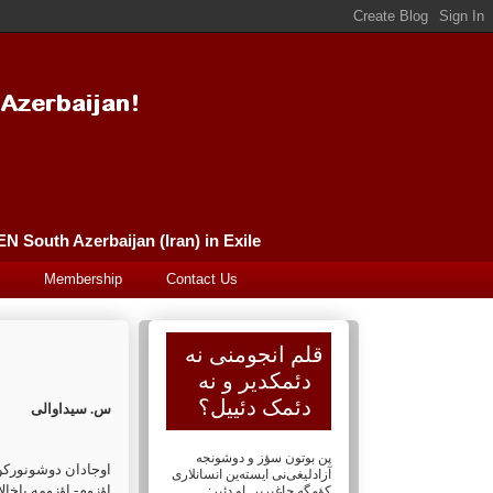
Güney Azərbaycan (İran) Qələm Əncüməni سورگونده گونئی آذربایجان (ایران) قلم انجومنی PEN South Azerbaijan (Iran) in Exile
Membership
Contact Us
قلم انجومنی نه
دئمکدیر و نه
دئمک دئییل؟
س. سیداوالی
پن بوتون سؤز و دوشونجه
اوجادان دوشونورک
آزادلیغی‌نی ایسته‌ین انسانلاری
اؤزوم- اؤزومه یاخالا
کؤمگه چاغیریر. او دئیر: