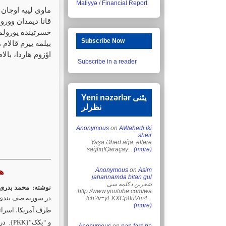
Maliyyə / Financial Report
ماوی لییه اوچا،
قانا دیمدان وور،
حسرتینده یورولم
Subscribe Now
بیلمه ییرم قالام !
اؤزوم هاردا، بالا!
Subscribe in a reader
Yeni nəzərlər یئنی
نظرلر
Anonymous
on
AWahedi iki
sheir
Yaşa Əhəd ağa, əllərə
sağlıq!Qaraçay...
(more)
Anonymous
on
Asim
ه
jahannamda bitan gul
شعرین دکلمه سی
نوشته: محمد بدر -
:http://www.youtube.com/wa
در سوریه صف بندی 
tch?v=yEKXCp8uVm4...
(more)
طرف آمریکا، اسرائ
در ط،
PKK
و “پکک”{