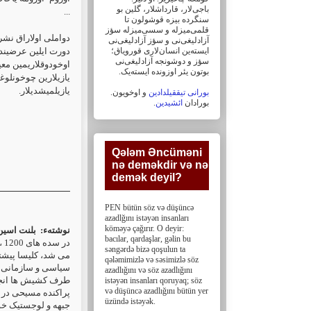
باجی‌لار، ‏قارداشلار، گلین بو
...
سنگرده بیزه قوشولون تا
قلمی‌میزله و سسی‌میزله سؤز
دواملی اولاراق نشر-
آزادلیغی‌نی و سؤز ‏آزادلیغی‌نی
ایسته‌ین انسان‌لاری قورویاق؛
دورت ایلین عرضینده
سؤز و دوشونجه آزادلیغی‌نی
اوخودوقلاریمین معی.
بوتون یئر اوزونده ایسته‌یک. ‏
یازیلارین چوخونلوغو
یازیلمیشدیلار.
بورانی تیققیلدادین
و اوخویون.
.
ائشیدین
بورادان
Qələm Əncüməni
nə deməkdir və nə
demək deyil?‎
PEN bütün söz və düşüncə
azadlğını istəyən insanları
köməyə çağırır. O deyir:
نوشتهء:
بلنت اسی -
bacılar, ‎qardaşlar, gəlin bu
در سده های 1200 ، وقتی آمادگی تهاجم غرب
səngərdə bizə qoşulun ta
می شد، کلیسا پیشت.
qələmimizlə və səsimizlə söz
سیاسی و سازمانی ب
azadlığını və söz ‎azadlığını
طرف کشیش ها ان.
istəyən insanları qoruyaq; söz
və düşüncə azadlığını bütün yer
پراکنده مسیحی در آ
üzündə istəyək.
جبهه و لوجستیک خو.