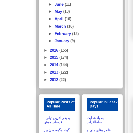
►
June
(11)
►
May
(13)
►
April
(16)
►
March
(16)
►
February
(12)
►
January
(9)
►
2016
(155)
►
2015
(174)
►
2014
(144)
►
2013
(122)
►
2012
(22)
Popular Posts of
Popular in Last 7
All Time
Days
به یاد هدایت
بدیعی اثرین دیلی -
سلطانزاده
قیسادیلمیش
قلمروهای ملی و
گوندلیگیمده ن بیر