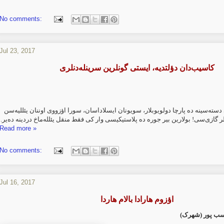
No comments:
Jul 23, 2017
کاسیب‌دان دؤلتدیه، ایستی گونلرین سرینله‌دنلری
سته‌سینه ده پارچا دولویوبلار، سویونان ایسلاداسان، سورا اؤزووی اوننان یئللیه‌سن
.
لر گازی‌سی! بولارین بیر جوره ده پلاستیکیسی وار کی فقط منقل یئلله‌ماخ دردینه ده‌یر
Read more »
No comments:
Jul 16, 2017
اؤزوم هارادا بالام هاردا
سب پور (شهرک