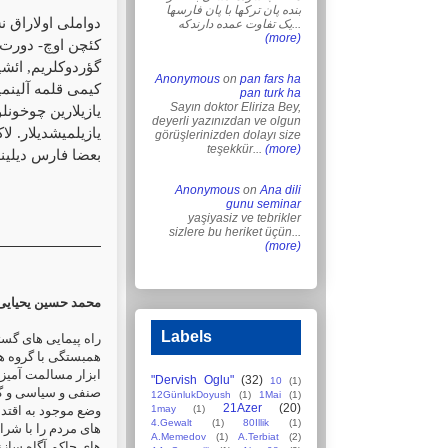
بنده پان ترکها با پان فارسها
دواملی اولاراق ن,
یک تفاوت عمده دارندکه...
(more)
کئچن اوچ- دورت 
گؤردوکلریم, ائشی
Anonymous
on
pan fars ha
کیمی قلمه آلینم.
pan turk ha
Sayın doktor Eliriza Bey,
یازیلارین چوخونلو
deyerli yazınızdan ve olgun
یازیلمیشدیلار. ل,
görüşlerinizden dolayı size
teşekkür...
(more)
بعضا فارس دیلین.
Anonymous
on
Ana dili
gunu seminar
yaşiyasiz ve tebrikler
sizlere bu heriket üçün...
(more)
محمد حسین یحیای
Labels
راه پیمایی های گست
همبستگی با گروه ها
ابزار مسالمت آمیز 
"Dervish Oglu"
(32)
10
(1)
صنفی و سیاسی و گا
12GünlukDoyush
(1)
1Mai
(1)
21Azer
(20)
وضع موجود به اقتدا
1may
(1)
4.Gewalt
(1)
80Illik
(1)
های مردم را با شرا
A.Memedov
(1)
A.Terbiat
(2)
های حاکم آگاه سازن