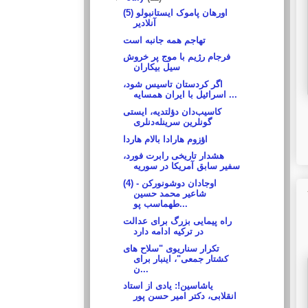
(5) اورهان پاموک ایستانبولو
آنلادیر
تهاجم همه جانبه است
فرجام رژیم با موج پر خروش
سیل بیکاران
اگر کردستان تاسیس شود،
اسرائیل با ایران همسایه ...
کاسیب‌دان دؤلتدیه، ایستی
گونلرین سرینله‌دنلری
اؤزوم هارادا بالام هاردا
هشدار تاریخی رابرت فورد،
سفیر سابق آمریکا در سوریه
اوجادان دوشونورکن - (4)
شاعیر محمد حسین
طهماسب پو...
راه پیمایی بزرگ برای عدالت
در ترکیه ادامه دارد
تکرار سناریوی "سلاح های
کشتار جمعی"، اینبار برای
ن...
یاشاسین!: یادی از استاد
انقلابی، دکتر امیر حسن پور