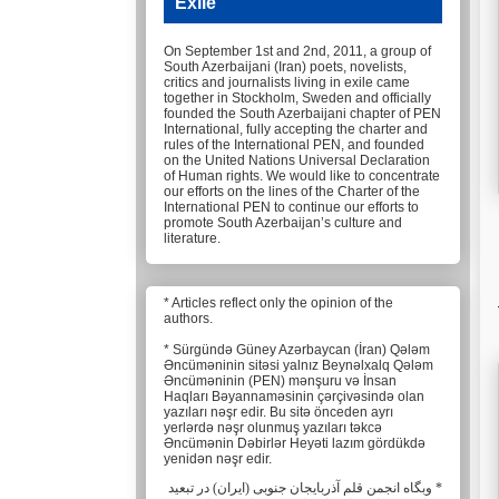
Exile
On September 1st and 2nd, 2011, a group of
South Azerbaijani (Iran) poets, novelists,
critics and journalists living in exile came
together in Stockholm, Sweden and officially
founded the South Azerbaijani chapter of PEN
International, fully accepting the charter and
rules of the International PEN, and founded
on the United Nations Universal Declaration
of Human rights. We would like to concentrate
our efforts on the lines of the Charter of the
International PEN to continue our efforts to
promote South Azerbaijan’s culture and
literature.
* Articles reflect only the opinion of the
authors.
* Sürgündə Güney Azərbaycan (İran) Qələm
Əncüməninin sitəsi yalnız Beynəlxalq Qələm
Əncüməninin (PEN) mənşuru və İnsan
Haqları Bəyannaməsinin çərçivəsində olan
yazıları nəşr edir. Bu sitə önceden ayrı
yerlərdə nəşr olunmuş yazıları təkcə
Əncümənin Dəbirlər Heyəti lazım gördükdə
yenidən nəşr edir.
* وبگاه انجمن قلم آذربایجان جنوبی (ایران) در تبعید