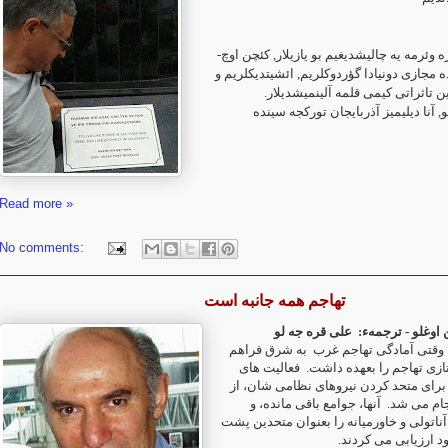
ه وئرمه یه چالیشدیغیم بو یازیلار, کئچن اوچ
 مجازی دونیادا گؤردوکلریم, ائشیتدیکلریم و
ن تاثراتی کیمی قلمه آلینمیشدیلار
, آنا دیلیمیز آذربایجان تورکجه سینده
Read more »
No comments:
تهاجم همه جانبه است
ن اوغلو
ترجمهء:
علی قره جه لو
به شرق فراهم
ازی تهاجم را بعهده داشت
فعالیت های
رای متحد کردن نیروهای نظامی شان، از
جام می شد
آنها، جوامع باقی مانده، و
ناتولی و خاورمیانه را بعنوان متحدین پشت
د ارزیابی می کردند