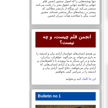
تنها نوشته‌هایی را که اصول منشور انجمن قلم
جهانی و ‏اعلامیه جهانی حقوق بشر را رعایت می‌کنند
منتشر می‌کند. این وبگاه از بازنشر مطالبی که
پیشتر در ‏رسانه‌های دیگر منتشر شده‌اند، معذور
است، مگر با صلاحدید هیأت دبیران انجمن.
انجمن قلم چیست، و چه
نیست؟
پن همه‌ی انسان‌های خواستار آزادی بیان و اندیشه را
به یاری می‌خواند. پن می‌گوید: خواهران، ‏برادران،
بیایید و در این سنگر به ما بپیوندید تا با قلم‌هایمان‏ و
صدایمان از آزادی بیان و از آزادی ‏انسانی‌هایی که
آزادی بیان می‌خواهند، دفاع کنیم؛ آزادی بیان و
اندیشه را در سراسر گیتی ‏بخواهیم.
این جا کلیک کنید
و بخوانید
Bulletin no 1