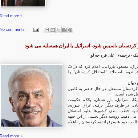
Read more »
No comments:
 کردستان تاسیس شود، اسرائیل با ایران همسایه می شود
ینچک
ترجمهء:
علی قره جه لو
رهبر منطقه کرد عراق، مسعود بارزانی، اعلام کرد که در 25
راندوم باصطلاح "استقلال کردستان" را
رجهان
 کردستان مستقل، در حال حاضر به کانون
دیل شده است
ا، اسرائیل، بارزانستان، پکک، حکومت
نان
در طرف دیگر، ترکیه، عراق، سوریه،
بهه قطب بندی کشورها علیه استقلال
ل می دهند
روسیه دیگر بخشی از این جبهه
الفت خود علیه رفراندوم کردستان را اعلام
Read more »