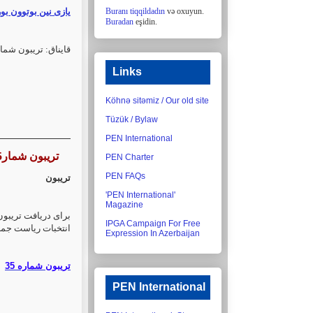
یازی نین بوتوون بو
Buranı tiqqildadın
və oxuyun.
Buradan
eşidin.
قایناق: تریبون شمار
Links
Köhnə sitəmiz / Our old site
Tüzük / Bylaw
PEN International
تریبون شمار15 منتشر شد - ویژه نامه جبار باغچه بان و انتخابات ریاست جمهوری
PEN Charter
PEN FAQs
تریبون
'PEN International'
Magazine
IPGA Campaign For Free
انتخبات ریاست جمه:
Expression In Azerbaijan
تریبون شماره 35
PEN International