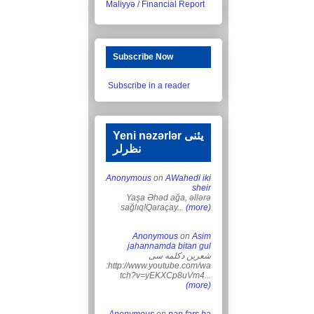
Maliyyə / Financial Report
Subscribe Now
Subscribe in a reader
Yeni nəzərlər یئنی
نظرلر
Anonymous
on
AWahedi iki
sheir
Yaşa Əhəd ağa, əllərə
sağlıq!Qaraçay...
(more)
Anonymous
on
Asim
jahannamda bitan gul
شعرین دکلمه سی
:http://www.youtube.com/wa
tch?v=yEKXCp8uVm4...
(more)