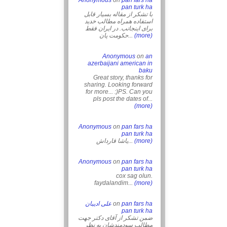
Anonymous
on
pan fars ha
pan turk ha
با تشکر از مقاله بسیار قابل
استفاده همراه مطالب خدید
برای اینجانب. در ایران فقط
حکومت پان...
(more)
Anonymous
on
an
azerbaijani american in
baku
Great story, thanks for
sharing. Looking forward
for more... :)PS. Can you
pls post the dates of...
(more)
Anonymous
on
pan fars ha
pan turk ha
یاشا قارداش...
(more)
Anonymous
on
pan fars ha
pan turk ha
cox sag olun.
faydalandim...
(more)
علی ادیبان
on
pan fars ha
pan turk ha
ضمن تشکر از آقای دکتر جهت
مطالب سودمندشان به نظر