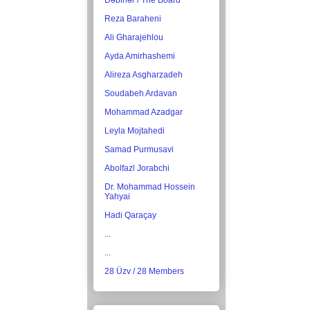
Dəbirlər / The Board
Reza Baraheni
Ali Gharajehlou
Ayda Amirhashemi
Alireza Asgharzadeh
Soudabeh Ardavan
Mohammad Azadgar
Leyla Mojtahedi
Samad Purmusavi
Abolfazl Jorabchi
Dr. Mohammad Hossein
Yahyai
Hadi Qaraçay
...
...
28 Üzv / 28 Members