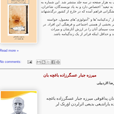
به هزار صفحه در سه جلد منتشر شد. این شماره به
"ه تبعید" اختصاص دارد و به یاد نویسندگان، شاعران
شگرانی فراهم آمده که در خارج از کشور درگذشتهاند
ز "زندکینامه"ها و "آنتولوژی"های معمول، خواسته
بر بخشی از هستی اجتماعی و فرهنگی این افراد. در
ت سیمای آنان را در ارزش آثارشان و میراث
.
د و حداقل اینکه فراتر از یک زندگینامه باشد
Read more »
No comments:
میرزه جبار عسگرزاده باغچه بان
ضا الاردبیلی
ان پداقوقى میرزه جبار عسگرزاده باغچه
زده یاراتدیغى بدیعى اثرلردن اؤرنک لر