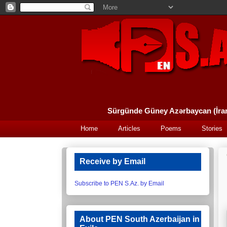
Home
Articles
Poems
Stories
Receive by Email
Subscribe to PEN S.Az. by Email
About PEN South Azerbaijan in