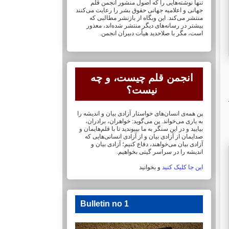
تنها نوشته‌هایی را که اصول منشور انجمن قلم
جهانی و ‏اعلامیه جهانی حقوق بشر را رعایت می‌کنند
منتشر می‌کند. این وبگاه از بازنشر مطالبی که
پیشتر در ‏رسانه‌های دیگر منتشر شده‌اند، معذور
است، مگر با صلاحدید هیأت دبیران انجمن.
انجمن قلم چیست، و چه
نیست؟
پن همه‌ی انسان‌های خواستار آزادی بیان و اندیشه را
به یاری می‌خواند. پن می‌گوید: خواهران، ‏برادران،
بیایید و در این سنگر به ما بپیوندید تا با قلم‌هایمان‏ و
صدایمان از آزادی بیان و از آزادی ‏انسانی‌هایی که
آزادی بیان می‌خواهند، دفاع کنیم؛ آزادی بیان و
اندیشه را در سراسر گیتی ‏بخواهیم.
این جا کلیک کنید
و بخوانید
Bulletin no 1