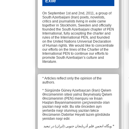
Exile
On September 1st and 2nd, 2011, a group of
South Azerbaijani (Iran) poets, novelists,
critics and journalists living in exile came
together in Stockholm, Sweden and officially
founded the South Azerbaijani chapter of PEN
International, fully accepting the charter and
rules of the International PEN, and founded
on the United Nations Universal Declaration
of Human rights. We would like to concentrate
our efforts on the lines of the Charter of the
International PEN to continue our efforts to
promote South Azerbaijan’s culture and
literature.
* Articles reflect only the opinion of the
authors.
* Sürgündə Güney Azərbaycan (İran) Qələm
Əncüməninin sitəsi yalnız Beynəlxalq Qələm
Əncüməninin (PEN) mənşuru və İnsan
Haqları Bəyannaməsinin çərçivəsində olan
yazıları nəşr edir. Bu sitə önceden ayrı
yerlərdə nəşr olunmuş yazıları təkcə
Əncümənin Dəbirlər Heyəti lazım gördükdə
yenidən nəşr edir.
* وبگاه انجمن قلم آذربایجان جنوبی (ایران) در تبعید