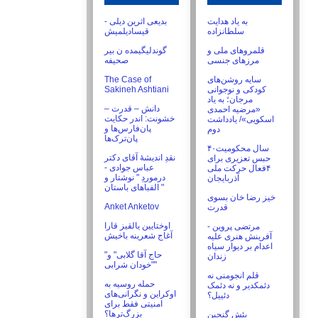
به یاد هدایت
بدیعی اثرین دیلی -
سلطانزاده
قیسادیلمیش
قلمروهای ملی و
گوندلیگیمده ن بیر
مرزهای جنسی
صحیفه
The Case of
سایه روشن‌های
Sakineh Ashtiani
کودکی و نوجوانی
مرجان؛ به یاد
دانش – قدرت –
«مرضیه احمدی
خشونت: اندر حکایت
اسکویی»/ یادداشت
پان‌فارس‌ها و
دوم
پان‌ترک‌ها
۴۰سال محکومیت
نقدِ اندیشۀ آقای دکتر
حبس تعزیری برای
عباس جوادی -
۴فعال حرکت ملی
درموردِ " نوشتار و
آذربایجان
الفباهای باستان "
خیز رضا خان بسوی
Anket Anketov
قدرت
اوختايين يالقيز قارا
مرتضی پروین -
آفرینش هنری علیه
اعدام بر دیوار سیاه
"حاج آقا گلابى" و
زندان
"خودان شرابى"
قلم انجومنی نه
حمله روسیه به
دئمکدیر و نه دئمک
اوکراین و نگرانی‌های
دئییل؟
امنیتی فقط برای
بزرگ‌ترها؟
بئش گنجین