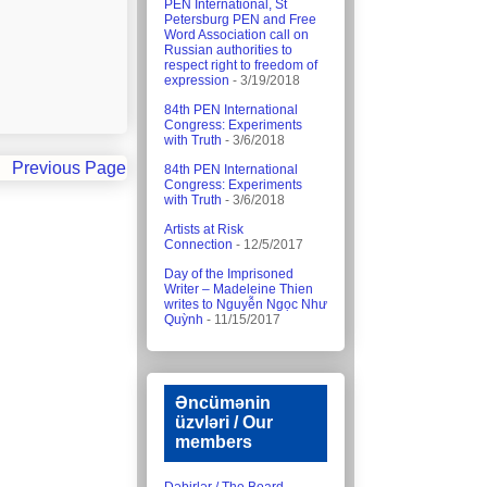
PEN International, St
Petersburg PEN and Free
Word Association call on
Russian authorities to
respect right to freedom of
expression
- 3/19/2018
84th PEN International
Congress: Experiments
with Truth
- 3/6/2018
Previous Page
84th PEN International
Congress: Experiments
with Truth
- 3/6/2018
Artists at Risk
Connection
- 12/5/2017
Day of the Imprisoned
Writer – Madeleine Thien
writes to Nguyễn Ngọc Như
Quỳnh
- 11/15/2017
Əncümənin
üzvləri / Our
members