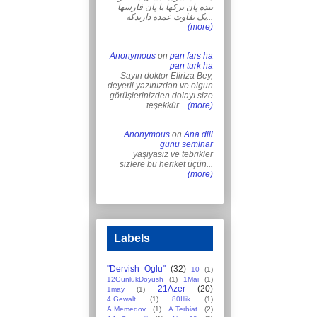
بنده پان ترکها با پان فارسها
یک تفاوت عمده دارندکه...
(more)
Anonymous
on
pan fars ha
pan turk ha
Sayın doktor Eliriza Bey,
deyerli yazınızdan ve olgun
görüşlerinizden dolayı size
teşekkür...
(more)
Anonymous
on
Ana dili
gunu seminar
yaşiyasiz ve tebrikler
sizlere bu heriket üçün...
(more)
Labels
"Dervish Oglu"
(32)
10
(1)
12GünlukDoyush
(1)
1Mai
(1)
21Azer
(20)
1may
(1)
4.Gewalt
(1)
80Illik
(1)
A.Memedov
(1)
A.Terbiat
(2)