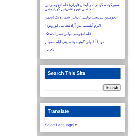
سورگونده گونئی آذربایجان (ایران) قلم انجومنی‌نین
ایکینجی قورولتایی‌نین گوزاریشی‏
انجومنین بیرینجی بولتنی / بولتن شماره یک انجمن
اکرم آیلیسلی‌نین آزادلیغی‌نی قورویون!‏
قلم انجومنی بولتن نشر ائده‌جک
دونیا آنا دیلی گونو موناسیبتی ایله سمینار
تکذیب
Search This Site
Translate
Select Language
▼