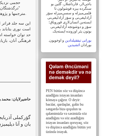
حجمی نزدیک 
باجی‌لار، ‏قارداشلار، گلین بو
درگذشتگان ب،
سنگرده بیزه قوشولون تا
قلمی‌میزله و سسی‌میزله سؤز
مترجمها و پژوه
.
آزادلیغی‌نی و سؤز ‏آزادلیغی‌نی
ایسته‌ین انسان‌لاری قورویاق؛
این سه جلد فراتر ا
سؤز و دوشونجه آزادلیغی‌نی
است نوری بتاباند 
بوتون یئر اوزونده ایسته‌یک. ‏
حد توان خواسته اس
بورانی تیققیلدادین
و اوخویون.
فرهنگی آنان، بازیاب
.
ائشیدین
بورادان
Qələm Əncüməni
nə deməkdir və nə
demək deyil?‎
PEN bütün söz və düşüncə
azadlğını istəyən insanları
حاضیرلایان: محمد ر
köməyə çağırır. O deyir:
bacılar, ‎qardaşlar, gəlin bu
səngərdə bizə qoşulun ta
qələmimizlə və səsimizlə söz
گؤرکملى آذربایج
azadlığını və söz ‎azadlığını
istəyən insanları qoruyaq; söz
بان و آنا دیلیمی
və düşüncə azadlığını bütün yer
üzündə istəyək.