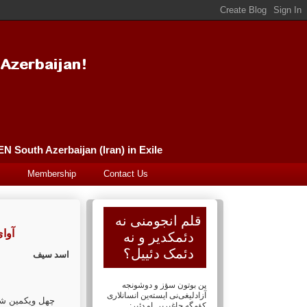
Güney Azərbaycan (İran) Qələm Əncüməni سورگونده گونئی آذربایجان (ایران) قلم انجومنی PEN South Azerbaijan (Iran) in Exile
Membership
Contact Us
قلم انجومنی نه
آوای تبعید
دئمکدیر و نه
دئمک دئییل؟
اسد سیف
پن بوتون سؤز و دوشونجه
آزادلیغی‌نی ایسته‌ین انسانلاری
چهل
ویکمین شم
کؤمگه چاغیریر. او دئیر: