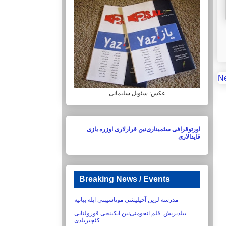
N
عکس: سئویل سلیمانی
اورتوقرافی سئمیناری‌نین قرارلاری اوزره یازی
قایدالاری
Breaking News / Events
مدرسه لرین آچیلیشی موناسیبتی ایله بیانیه
بیلدیریش:‏ قلم انجومنی‌نین ایکینجی قورولتایی
کئچیریلدی