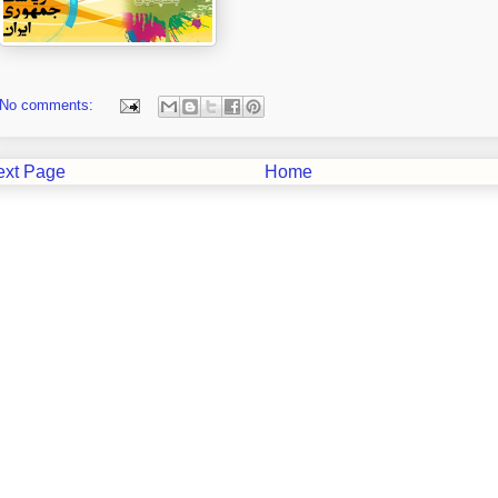
No comments:
ext Page
Home