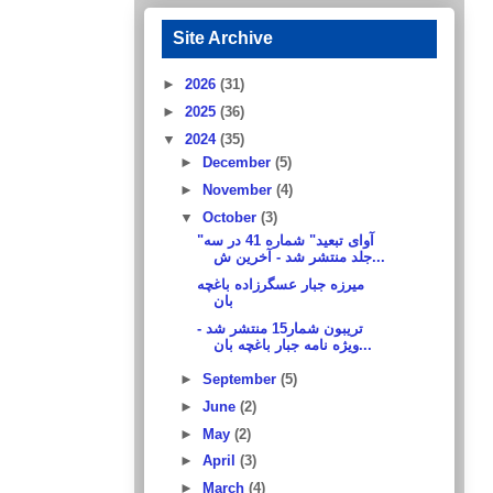
Site Archive
►
2026
(31)
►
2025
(36)
▼
2024
(35)
►
December
(5)
►
November
(4)
▼
October
(3)
"آوای تبعید" شماره 41 در سه
جلد منتشر شد - آخرین ش...
میرزه جبار عسگرزاده باغچه
بان
تریبون شمار15 منتشر شد -
ویژه نامه جبار باغچه بان...
►
September
(5)
►
June
(2)
►
May
(2)
►
April
(3)
►
March
(4)