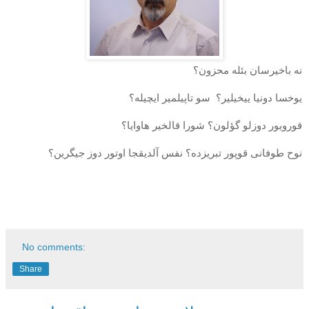
نه باخیرسان بئله محزون؟
یوخسا دونیا ییخیلیر؟
سو تاپیلمیر ایچیله؟
قورویور دوزلو گؤلون؟ شورا قالخیر هاوایا؟
نوح طوفانی قوپور تبریزده؟ نفس آلدیقجا اوتور دوز جیگرین؟
No comments:
Share