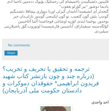
قاپینین دئشیگیندن باخمیشام کی رحمت‏لیک بؤیوک دده‌مین تاخما آدی
یادیما دوشور “بیر گؤزلو یعقوب
”
گئجه‌لر آی ایشیغیندا آنامدان گیزلی اورتا دوواری پیچاقلا دئشدیگیم
گوندن؛ بئش گون گئچیب. بو گون ایکینجی گوندور نازلی‌دان خبر
یوخدور. یوخسا ایندی کؤرپه اوشاغی قوجاغیندا آلما آغاجینین
کؤلگه‌سینه سیغیناراق، آنا‌سینین قارشیسیندا اوتوروب،گؤز یاشیلارینی
سیلیردی
.
No comments:
Share
ترجمه و تحقیق یا تحریف و تخریب؟
(درباره چند و چون بازنشر کتاب شهید
فریدون ابراهیمی* حقوقدان دموکرات و
دادستان حکومت ملی آذربایجان)
احد واحدی