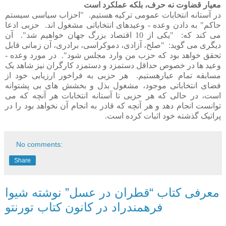
معیار قضاوت نه حرف، بلکه عملکرد است
در آستانه انتخابات عمومی ترکیه هستیم.
"احزاب سیاسی سیستم
حاکم" به دادن وعده - وعیدهای انتخاباتی مشغول اند.
حزبی ادعا
می کند که:
"یکی از 10 اقتصاد بزرگ جهان خواهیم شد".
آن
دیگری می گوید:
"صلح، آزادی، دموکراسی، برادری، آن زمانی قابل
تحقق خواهد بود که حزب من وارد مجلس شود".
در مورد وعده -
وعید ها در خصوص حداقل دستمزد و دستمزد کارگران نیز شاهد یک
مسابقه تمام عیارهستیم.
هر حزبی به فراخور ارزیابی خود از
فضای انتخاباتی موجود، مشغول بذل و بخشش های بی پشتوانه
است، در حالی که هر حزبی تا آستانه انتخابات هر آنچه که می
توانست انجام دهد و هر آنچه که قادر به انجام آن نخواهد بود را در
پراتیک گذشته خود اثبات کرده است.
No comments:
Share
معرفی کتاب “قطران در عسل” نوشته شیوا
فرهمندراد در کانون کتاب تورنتو