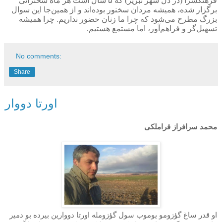
فرهنگسرا (در دل شهر تبریز) که
۵
سال است هر ماه سخنرانی
برگزار شده، همیشه مردان سخنور بوده‌اند و از همین‌جا این سوال
بزرگ مطرح می‌شود که چرا ما زنان حضور نداریم. چرا همیشه
تسهیل‌گر و فراهم‌آور، اما مستمع هستیم.
No comments:
Share
اورتا دووار
محمد سرافراز قراملکی
او قدر ساغ گؤزومو یوموب سول گؤزومله اورتا دووارین بیرده بو دمیر