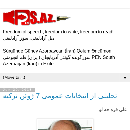
Freedom of speech, freedom to write, freedom to read!
دیل آزادلیغی، سؤز آزادلیغی
Sürgünde Güney Azərbaycan (İran) Qələm Əncüməni
سورگونده گونئی آذربایجان (ایران) قلم انجومنی PEN South
Azerbaijan (Iran) in Exile
▼
Jun 30, 2015
تحلیلی از انتخابات عمومی 7 ژوئن ترکیه
علی قره جه لو