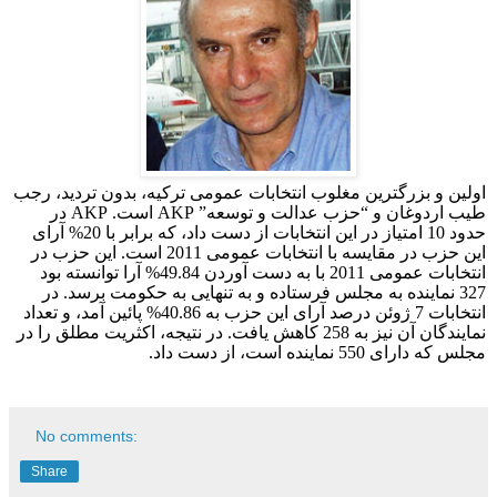
اولین و بزرگترین مغلوب انتخابات عمومی ترکیه، بدون تردید، رجب
طیب اردوغان و “حزب عدالت و توسعه”
AKP
است.
AKP
در
حدود 10 امتیاز در این انتخابات از دست داد، که برابر با 20% آرای
این حزب در مقایسه با انتخابات عمومی 2011 است. این حزب در
انتخابات عمومی 2011 با به دست آوردن 49.84% آرا توانسته بود
327 نماینده به مجلس فرستاده و به تنهایی به حکومت برسد. در
انتخابات 7 ژوئن درصد آرای این حزب به 40.86% پائین آمد، و تعداد
نمایندگان آن نیز به 258 کاهش یافت. در نتیجه، اکثریت مطلق را در
مجلس که دارای 550 نماینده است، از دست داد.
No comments:
Share