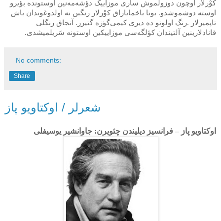
کوْرلار اوچون دوزولموش ساری موزاییک دؤشه‌مه‌نین اوستونده بؤیرو
اوسته دوشموشدو. بونا باخمایاراق کوْرلار رنگین نه اولدوغوندان باش
تاپمیرلار
.
رنگ اؤلونو ده دیری کیمی‌گؤزه گتیرر. آنجاق رنگلی
قانادلارینین آلتیندان کؤلگه‌سی موزاییکین اوستونه سَریلمیشدی.
No comments:
Share
شعرلر / اوکتاویو پاز
اوکتاویو پاز – فرانسیز دیلیندن چئویرن: جاوانشیر یوسیفلی‌