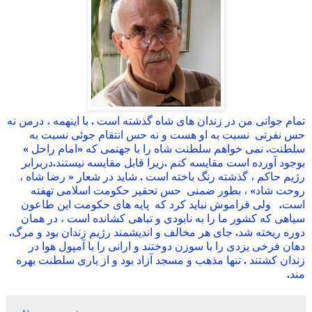
تمام
جوانی
من
در
زندان
های
شاه
گذشته
است
.
با
اینهمه
،
درمن
نه
حس
نفرتی
نسبت
به
او
هست
و
نه
حس
انتقام
جوئی
نسبت
به
سلطنت
.
نمی
خواهم
سلطنت
شاه
را
با
جهنمی
که
«
امام
راحل
»
بوجود
آورده
است
مقایسه
کنم
.
زیرا
قابل
مقایسه
نیستند
.
دربرابر
رژیم
حاکم
،
گذشته
رنگ
باخته
است
.
شاید
در
شعار
«
رضا
شاه
،
روحت
شاد
»
،
بطور
ضمنی
حس
تحقیر
حکومت
اسلامی
تهفته
است
.
ولی
قراموش
نباید
کرد
که
پایه
های
حکومت
این
طاعون
سیاهی
که
کشور
ما
را
به
نابودی
و
تباهی
کشانده
است
،
در
همان
دوره
ریخته
شد
.
جای
هر
مخالف
و
اندیشمند
رژيم
زندان
بود
و
مرگ
.
دهان
فرخی
یزدی
را
با
سوزن
دوختند
و
ارانی
را
با
آمپول
هوا
در
زندان
کشتند
.
تنها
مذهب
و
مسجد
آزاد
بود
و
از
یاری
سلطنت
بهره
مند
.