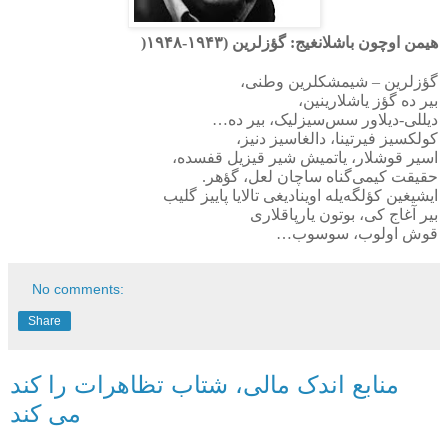
هیمن اوچون باشلانغیج: گؤزلرین (
۱۹۴۳-۱۹۴۸
)
گؤزلرین – شیمشکلرین وطنی،
بیر ده گؤز یاشلارینین،
دیللی-دیلاور سس‌سیزلیک، بیر ده
…
کولکسیز فیرتینا، دالغاسیز دنیز،
اسیر قوشلار، یاتمیش شیر قیزیل قفسده،
حقیقت کیمی‌گناه ساچان لعل، گؤهر
.
ایشیغین کؤلگه‌یله اوینادیغی تالایا پاییز گلیب
بیر آغاج کی، بوتون یارپاقلاری
قوش اولوب، سوسوب
…
No comments:
Share
منابع اندک مالی، شتاب تظاهرات را کند
می کند