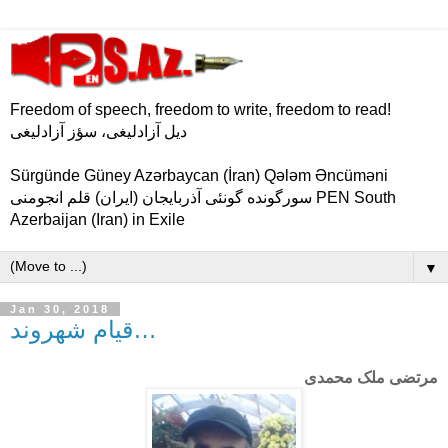
Freedom of speech, freedom to write, freedom to read!
دیل آزادلیغی، سؤز آزادلیغی
Sürgünde Güney Azərbaycan (İran) Qələm Əncüməni
سورگونده گونئی آذربایجان (ایران) قلم انجومنی PEN South
Azerbaijan (Iran) in Exile
▼
Jan 30, 2018
قیام شهروند…
مرتضی ملک محمدی