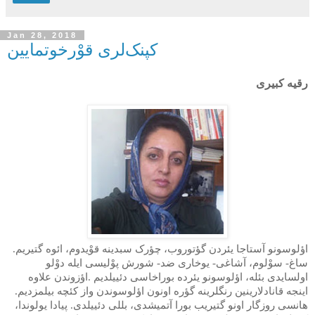
Jan 28, 2018
کپنک‌لری قوْرخوتمایین
رقیه کبیری
اؤلوسونو آستاجا یئردن گؤتوروب، چؤرک سبدینه قوْیدوم، ائوه گتیریم.
ساغ- سوْلوم، آشاغی- یوخاری ضد- شورش پوْلیسی‌ ایله دوْلو
اولسایدی بئله، اؤلوسونو یئرده بوراخاسی دئییلدیم
.
اؤزوندن علاوه
اینجه قانادلارینین رنگلرینه گؤره اونون اؤلوسوندن واز کئچه بیلمزدیم
.
هانسی روزگار اونو گتیریب بورا آتمیشدی، بللی دئییلدی. پیادا یولوندا،