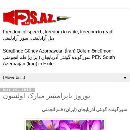
Freedom of speech, freedom to write, freedom to read!
دیل آزادلیغی، سؤز آزادلیغی
Sürgünde Güney Azərbaycan (İran) Qələm Əncüməni
سورگونده گونئی آذربایجان (ایران) قلم انجومنی PEN South
Azerbaijan (Iran) in Exile
▼
Mar 20, 2015
نوروز بایرامینیز مبارک اولسون
سورگونده گونئی آذربایجان (ایران) قلم انجمنی