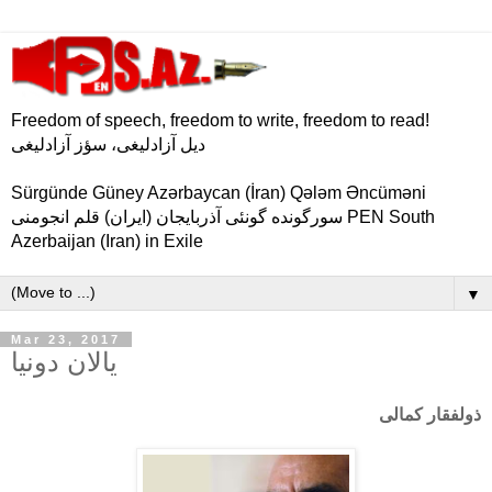
Freedom of speech, freedom to write, freedom to read!
دیل آزادلیغی، سؤز آزادلیغی
Sürgünde Güney Azərbaycan (İran) Qələm Əncüməni
سورگونده گونئی آذربایجان (ایران) قلم انجومنی PEN South
Azerbaijan (Iran) in Exile
▼
Mar 23, 2017
یالان دونیا
ذولفقار کمالی