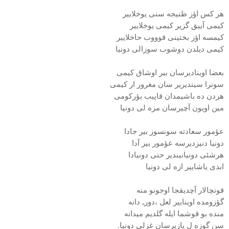
هر كس اؤز ظنیجه سنی یوخلاییر
كیمی آییق گزیر كیمی یوخلاییر
كیمسه اؤز بختینی قوووب حاخلاییر
كیمی دیلدن دوشوب سوزالی دونیا
بعضا اوینادیرسان بیر اوشاق كیمی
سونرا سیندیریر سان مغرور ار كیمی
هردن ده باشیمدان قاپیب بؤركومی
مین اویون آچیرسان مزه لی دونیا
عؤمور سعادته سونسوز بیر جادا
دونیا دنیزدیرسه عؤمور بیر آدا
هرشئی دونیانیندیر حتی دونیادا
ابدی یاشاییر ازه لی دونیا
قونچالار آچدیقجا اوجونو منه
گؤزومده اویناییر
لعل ،دورـ دانه
منده بو قوشما ایله گلدیم میدانه
سن گوزه ل یازیرسان غزلی دونیا.