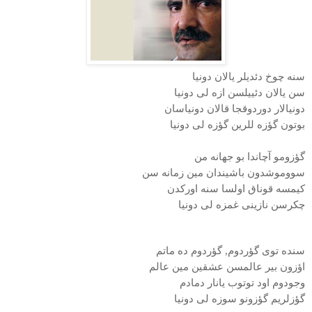
سنه چوخ دئدیلر یالان دونیا
سن یالان دئییلسن ازه لی دونیا
دونیالار دوردوقجا قالان دونیاسان
بوتون گؤزه للرین گؤزه لی دونیا
گؤزومو آچاندا بو جهانه من
سووموشدون باشیندان مین زمانه سن
كیمسه قوناق اولسا سنه اوركدن
چكرسن نازینی غمزه لی دونیا
سنده توی گؤردوم, گؤردوم ده ماتم
اؤزون بیر عالمسن عشقین مین عالم
وجودوم اود توتوب یانار دمادم
گؤزلریم گؤزونو سوزه لی دونیا