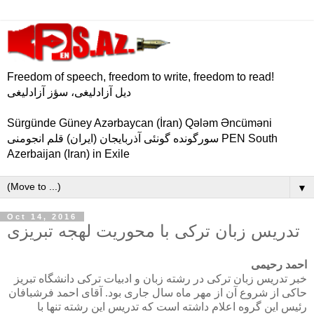
Freedom of speech, freedom to write, freedom to read!
دیل آزادلیغی، سؤز آزادلیغی
Sürgünde Güney Azərbaycan (İran) Qələm Əncüməni
سورگونده گونئی آذربایجان (ایران) قلم انجومنی PEN South
Azerbaijan (Iran) in Exile
▼
Oct 14, 2016
تدریس زبان ترکی با محوریت لهجه تبریزی
احمد رحیمی
خبر تدریس زبان ترکی در رشته زبان و ادبیات ترکی دانشگاه تبریز
حاکی از شروع آن از مهر ماه سال جاری بود. آقای احمد فرشبافان
رئیس این گروه اعلام داشته است که تدریس این رشته تنها با