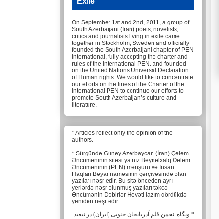
Exile
On September 1st and 2nd, 2011, a group of
South Azerbaijani (Iran) poets, novelists,
critics and journalists living in exile came
together in Stockholm, Sweden and officially
founded the South Azerbaijani chapter of PEN
International, fully accepting the charter and
rules of the International PEN, and founded
on the United Nations Universal Declaration
of Human rights. We would like to concentrate
our efforts on the lines of the Charter of the
International PEN to continue our efforts to
promote South Azerbaijan’s culture and
literature.
* Articles reflect only the opinion of the
authors.
* Sürgündə Güney Azərbaycan (İran) Qələm
Əncüməninin sitəsi yalnız Beynəlxalq Qələm
Əncüməninin (PEN) mənşuru və İnsan
Haqları Bəyannaməsinin çərçivəsində olan
yazıları nəşr edir. Bu sitə önceden ayrı
yerlərdə nəşr olunmuş yazıları təkcə
Əncümənin Dəbirlər Heyəti lazım gördükdə
yenidən nəşr edir.
* وبگاه انجمن قلم آذربایجان جنوبی (ایران) در تبعید