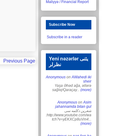
Maliyyə / Financial Report
Subscribe Now
Subscribe in a reader
Yeni nəzərlər یئنی
Previous Page
نظرلر
Anonymous
on
AWahedi iki
sheir
Yaşa Əhəd ağa, əllərə
sağlıq!Qaraçay...
(more)
Anonymous
on
Asim
jahannamda bitan gul
شعرین دکلمه سی
:http://www.youtube.com/wa
tch?v=yEKXCp8uVm4...
(more)