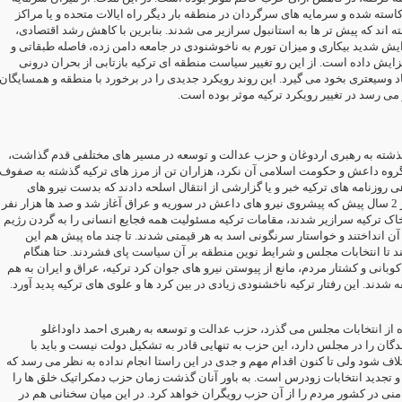
سته شده و سرمایه های سرگردان در منطقه بار دیگر راه ایالات متحده و یا مراکز
فته اند که پیش تر ها به استانبول سرازیر می شدند. بنابرین با کاهش رشد اقتصادی
ش شدید بیکاری و میزان تورم به ناخوشنودی در جامعه دامن زده، فاصله طبقاتی و
زایش داده است. از این رو تغییر سیاست منطقه ای ترکیه بازتابی از بحران درونی
د وسیعتری بخود می گیرد. این روند رویکرد جدیدی را در برخورد با منطقه و همسایگان
 می رسد در تغییر رویکرد ترکیه موثر بوده است
 گذشته به رهبری اردوغان و حزب عدالت و توسعه در مسیر های مختلفی قدم گذاشت
گروه داعش و حکومت اسلامی آن نکرد، هزاران تن از مرز های ترکیه گذشته به صفوف
 روزنامه های ترکیه خبر و یا گزارشی از انتقال اسلحه دادند که بدست نیرو های
داعش می رسید. از 2 سال پیش که پیشروی نیرو های داعش در سوریه و عراق آغاز شد و صد ها هزار نفر
اک ترکیه سرازیر شدند، مقامات ترکیه مسئولیت همه فجایع انسانی را به گردن رژیم
آن انداختند و خواستار سرنگونی اسد به هر قیمتی شدند. تا چند ماه پیش هم این
د تا انتخابات مجلس و شرایط نوین منطقه بر آن سیاست پای فشردند. حتا هنگام
وبانی و کشتار مردم، مانع از پیوستن نیرو های جوان کرد ترکیه، عراق و ایران به هم
ه شدند. این رفتار ترکیه ناخشنودی زیادی در بین کرد ها و علوی های ترکیه پدید آورد
ه از انتخابات مجلس می گذرد، حزب عدالت و توسعه به رهبری احمد داوداغلو
دگان را در مجلس دارد، این حزب به تنهایی قادر به تشکیل دولت نیست و باید با
تلاف شود ولی تا کنون اقدام مهم و جدی در این راستا انجام نداده به نظر می رسد که
تجدید انتخابات زودرس است. به باور آنان گذشت زمان حزب دمکراتیک خلق ها را
اامنی در کشور مردم را از آن حزب رویگران خواهد کرد. در این میان سخنانی هم در