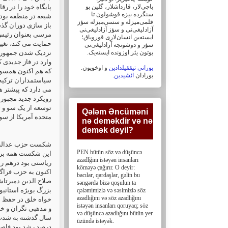
باجی‌لار، ‏قارداشلار، گلین بو
پایگاه خود را در ر
سنگرده بیزه قوشولون تا
شیعه در منطقه بود
قلمی‌میزله و سسی‌میزله سؤز
باز سازی دوران گذش
آزادلیغی‌نی و سؤز ‏آزادلیغی‌نی
مرسی بعنوان رئیس 
ایسته‌ین انسان‌لاری قورویاق؛
حمایت می کند، تغیی
سؤز و دوشونجه آزادلیغی‌نی
بوتون یئر اوزونده ایسته‌یک. ‏
نزدیک شدن جمهوری ا
وارد در فاز جدیدی
بورانی تیققیلدادین
و اوخویون.
که هم اکنون همسو ،
.
ائشیدین
بورادان
سیاستمداران ترکیه
می دارد که پیشتر ها
توسعه از یک سو و ت
Qələm Əncüməni
متحده آمریکا از .
nə deməkdir və nə
demək deyil?‎
شکست حزب عدالت و،
PEN bütün söz və düşüncə
این شکست همه برنا
azadlğını istəyən insanları
ریاستی بود درهم ری
köməyə çağırır. O deyir:
اکنون به حزب فراگی
bacılar, ‎qardaşlar, gəlin bu
səngərdə bizə qoşulun ta
بزرگ بویژه استانب
qələmimizlə və səsimizlə söz
azadlığını və söz ‎azadlığını
خواه خلق در حفظ د
istəyən insanları qoruyaq; söz
və düşüncə azadlığını bütün yer
üzündə istəyək.
درصد رشد بود فاصل