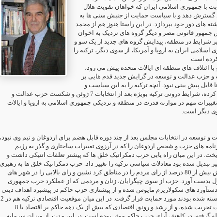
قابت با جمهوری اسلامی ایران که خواهان تقویت هلال
 گسترش دهد و با سیاست حمایت از جنبش سنی ها به
ته های دور خود بپردازد. در این راستا هنوز هم از محمد
جمهور قانونی مصر و دیگر گروه های نزدیک به اخوان
ر شرایط در منطقه، پیدایش گروه های جدید از یک سو و
سلامی ایران به اروپا و آمریکا، از سوی دیگر، ترکیه را
 کرده است
با ائتلاف های منطقه ای ایالات متحده پیش می رود
 و حزب عدالت و توسعه در گرایش جدید قدم هایی بر
 قابل پیش بینی نبود. آنچه ترکیه را به این سیاست و
رویکرد جدید مجبور کرده، شرایط درونی ترکیه بویژه بعد از انتخابات 7 ژوئن و شکست حزب عدالت و
غییرات مهم در موازنه قدرت در منطقه و نزدیکی جمهوری اسلامی به اروپا و ایالات
سوی دیگر است
 توسعه در انتخابات مجلس بعد از چند دوره قابل هضم برای اردوغان و تیم وی نبود
مه های حزب و شخص اردوغان را که در آرزوی تغییرات ساختاری و گذر به رژیم
خت. در این میان راه یابی حزب دمکراتیک خلق ها که پیشتر تعلقات اتنیکی داشت و
ر تبدیل شده بود معادلات سیاسی ترکیه را تغییر داد. حزب دمکراتیک خلق ها به رهبری
صلاح الدین دمیرتاش بیش از 80 درصد از رای مردم را در مناطق کرد نشین و رای بالایی را در شهر های
ول بدست آورد. حزب از سوی چپگرایان، زنان و مردمی که از عملکرد حزب جمهوری
ستآورد های سکولاریزم مایوس شده و از پیشتازی حزب حاکم در پیشبرد اهداف دینی
و مذهبی نگران و خسته شده بودند مورد حمایت قرار گرفت. در این میان موقعیت اقتصادی ترکیه هم در 2
سال گذشته به شدت تخریب شده، و از رشد و رونق اقتصادی که بیش از یک دهه حاکم بر اقتصاد با 8
ه گرفته، در کاهش آرای حزب حاکم موثر بوده است. در این مدت. از میزان سرمایه