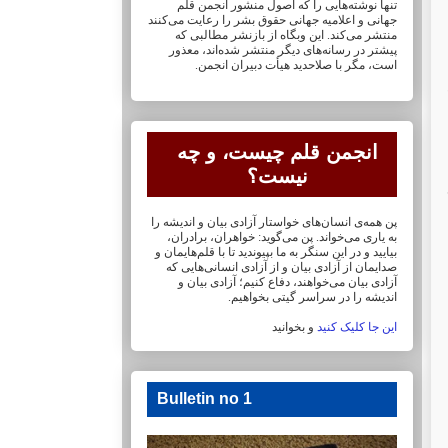
تنها نوشته‌هایی را که اصول منشور انجمن قلم
جهانی و ‏اعلامیه جهانی حقوق بشر را رعایت می‌کنند
منتشر می‌کند. این وبگاه از بازنشر مطالبی که
پیشتر در ‏رسانه‌های دیگر منتشر شده‌اند، معذور
است، مگر با صلاحدید هیأت دبیران انجمن.
انجمن قلم چیست، و چه
نیست؟
پن همه‌ی انسان‌های خواستار آزادی بیان و اندیشه را
به یاری می‌خواند. پن می‌گوید: خواهران، ‏برادران،
بیایید و در این سنگر به ما بپیوندید تا با قلم‌هایمان‏ و
صدایمان از آزادی بیان و از آزادی ‏انسانی‌هایی که
آزادی بیان می‌خواهند، دفاع کنیم؛ آزادی بیان و
اندیشه را در سراسر گیتی ‏بخواهیم.
این جا کلیک کنید
و بخوانید
Bulletin no 1