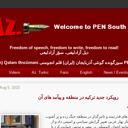
Freedom of speech, freedom to write, freedom to read!
دیل آزادلیغی، سؤز آزادلیغی
Sürgünde 
Videos
Az. Turkic
Farsi
English
News / Events
Aug 5, 2015
رویکرد جدید ترکیه در منطقه و پیآمد های آن
های قدرتمند و تاثیرگذار در منطقه جنگ زده و پر آشوب
ز بهار عربی تغییر گرایش سیاسی و امنیتی داد و از
نند اخوان المسلین در مصر و تونس حمایت کرد تا