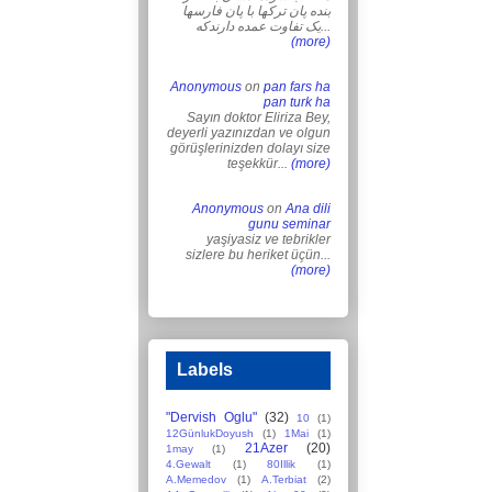
بنده پان ترکها با پان فارسها
یک تفاوت عمده دارندکه...
(more)
Anonymous
on
pan fars ha
pan turk ha
Sayın doktor Eliriza Bey,
deyerli yazınızdan ve olgun
görüşlerinizden dolayı size
teşekkür...
(more)
Anonymous
on
Ana dili
gunu seminar
yaşiyasiz ve tebrikler
sizlere bu heriket üçün...
(more)
Labels
"Dervish Oglu"
(32)
10
(1)
12GünlukDoyush
(1)
1Mai
(1)
21Azer
(20)
1may
(1)
4.Gewalt
(1)
80Illik
(1)
A.Memedov
(1)
A.Terbiat
(2)