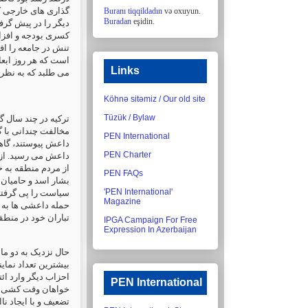
گذاری های خارجی کا
Buranı tiqqildadın
və oxuyun.
Buradan
eşidin.
دیگر را در پیش گر،
کسری بودجه و افزای
تنش در جامعه را اف
است که هر روز ابعا
Links
می طلبد که به نظر.
Köhnə sitəmiz / Our old site
Tüzük / Bylaw
ترکیه در چند سال،
مخالفت چندانی با 
PEN International
داعش پیوستند، گاهی
PEN Charter
از مردم منطقه به خ
PEN FAQs
بشار اسد و حامیان 
'PEN International'
سیاست را پی گرفتن
Magazine
حمله داعشی ها به ک
تباران خود در منطق.
IPGA Campaign For Free
Expression In Azerbaijan
حال نزدیک به دو ما
بیشترین تعداد نماین
احزاب دیگر وارد ائ
PEN International
خواهان وقت کشی و 
تضعیف و با ایجاد ن