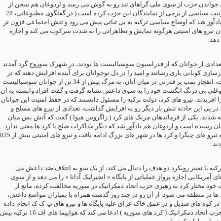
نی خواندن حزب از سوی ملی گراهای تند رو به گوش می رسد و اردوغان هم سخن از
برداشته شدن مصونیت سیاسی از برخی از نمایندگان این حزب کرده است ( در گفتگوی مطبوعاتی، 28
ید یادآور شد که اوضاع سیاسی ترکیه به بی ثباتی پیش می رود و تنش اجتماعی فزون تر
ن نیرو های امنیتی هرگونه نمایش و تظاهراتی را به شدت سرکوب می کند و اجازه
 دهد
عدادی از جوانان که از فدراسیون سوسیالیست ها بودند، در شهرک سوروج گرد آمدند
 بازسازی کوبانی یاری رسانند و امید را در دل نوجوانان برای آینده افزایش دهند که در
دقایق پایانی نشست، انفجار بمب پر قدرتی در میان آنان، به مرگ بیش از 34 تن از جوانان سوسیالیست
داوغلی بی درنگ انگشت خود را به سوی داعش نشانه گرفت و گفت افراد وابسته به آن
ا آفریدند، نیرو های کرد، دولت ترکیه را مسئول دانستند که در حفظ امنیت این جوانان
ر پی این حادثه تنش بار دیگر رو به افزایش گذاشت، تعدادی از نیرو های مسلح و
ه شدند، یکی از فرماندهان چریک های کرد ( زاگروس هیوا ) گفت که آتش بس میان
پایان رسیده است و اردوغان هم یادآور شد که دیگر مذاکرات صلح با کرد ها معنی ندارد
در این میان حمله به نیرو های چپگرا و کرد ها در شهر های بزرگ ادامه یافت و نیرو های امنیتی بیش از 825
دند
یه با تغییر رویکرد دو هدف را دنبال می کند، از یک سو به ائتلاف ضد داعش می
های آمریکایی اجازه پرواز عملیاتی از پایگاه « انجیرلیک آدانا » را می دهد و از سوی
 خود مختار کرد به رهبری حزب اتحاد دمکراتیک در سوریه مخالفت کرده، مانع از
د ها در منطقه می شود. از آن رو در چند روز گذشته همراه با بمباران مواضع داعش
در کوه های قندیل و در عمق خاک عراق علیه پایگاه ها و نیرو های پ ک ک انجام داده
است. در این میان حزب اتحاد دمکراتیک ( کرد های سوریه ) ادعا می کند که هواپیما های اف 16 ترکیه بیش