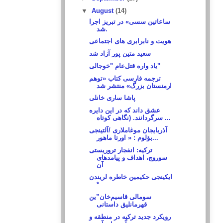
▼
August
(14)
ساعاتین سسی» در تبریز اجرا
شد.
هویت و نابرابری های اجتماعی
سعید متین پور آزاد شد
ياد واره قتل‌عام "خوجالى"
ترجمه فارسی کتاب «توهم
ارمنستان بزرگ» منتشر شد
پاشا ساری خانلی
عشق داند که در این دایره
سرگردانند. (نگاهی کوتاه ...
آذربایجان موغاملاری /آلتینجی
بؤلوم : « اورتا ماهور...
ترکیه: انفجار تروریستی
سوروچ، اهداف و پیامدهای
آن
ایکینجی حکیمین خاطره لریندن
*
سومالی قاسیم‌خان”ین
قهرمانلیق داستانی
رویکرد جدید ترکیه در منطقه و