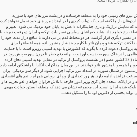
ن را بمباران کرده است
ش نیرو های زمینی خود را به منطقه فرستاده و در پشت مرز های خود با سوریه
اردوغان بار ها گفته است که دولت کردی را در امتداد مرز های خود تحمل نخواهد کرد
که نمایش تراژیک و بازی جنایتکارانه داعش به پایان خود نزدیک می شود، تغییر و
قه رخ خواهد داد، شاید جغرافیای سیاسی تغییر یابد، ترکیه و ایران دو رقیب دیرینه با
در مسیر دیگری قرار گرفتند، هر دو محتاط قدم بر می دارند تا منافع دراز مدت خود را
در این مسیر جدید پیدا کنند، ترکیه عضو پیمان ناتو با کاربرد بند 4 از منشور ناتو، همه اعضاء را برای
روکسل دعوت کرده تا بگوید که کشورش با تهدید امنیتی روبرو است تا با حمایت
نظامی را در خاک سوریه بدست آورد و به بهانه دفع خطر تا درون سوریه پیش رود. در
این راستا، همه اعضاء ( 28 کشور عضو ) در نشست بروکسل از ترکیه در مقابل تهدید امنیتی دفاع کرده،
ور را همسو با منشور ناتو خواندند. در این میان مذاکرات آنکارا با واشنگتن ادامه دارد
 ممنوع در شمال سوریه در امتداد مرز ترکیه اجرایی شود. از دیگر سو نزدیکی ایران
ا سرعت فزاینده ادامه دارد، هر روز تعدادی از وزرای اروپایی همراه با تیم های اقتصادی
و در ایالات متحده جان کری وزیر امور خارجه با تلاش فراوان خواهان لغو تحریم ها و
ی بلوکه شده ایران است. این مجموعه نشان می دهد که منطقه آبستن حوادث مهمی
 می تواند بخشی از دکترین اوباما را تشکیل دهد
m