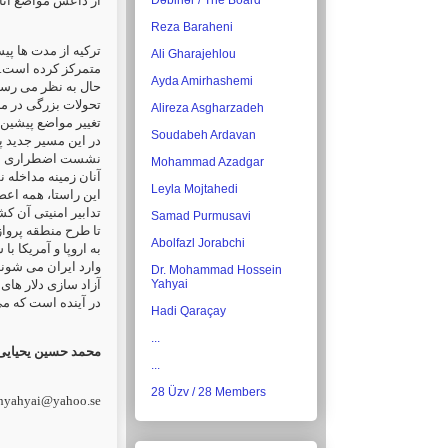
Dəbirlər / The Board
از داعش مواضع آنا.
Reza Baraheni
ترکیه از مدت ها پی
Ali Gharajehlou
متمرکز کرده است. ،
Ayda Amirhashemi
حال به نظر می رسد 
تحولات بزرگی در منط
Alireza Asgharzadeh
تغییر مواضع پیشین 
Soudabeh Ardavan
نشست اضطراری به ب
Mohammad Azadgar
آنان زمینه مداخله 
Leyla Mojtahedi
تدابیر امنیتی آن کش
Samad Purmusavi
تا طرح منطقه پرواز
Abolfazl Jorabchi
به اروپا و آمریکا ب
وارد ایران می شوند 
Dr. Mohammad Hossein
آزاد سازی دلار ها
Yahyai
در آینده است که....
Hadi Qaraçay
...
محمد حسین یحیایی
...
28 Üzv / 28 Members
hyahyai@yahoo.se