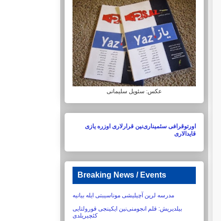
عکس: سئویل سلیمانی
اورتوقرافی سئمیناری‌نین قرارلاری اوزره یازی
قایدالاری
Breaking News / Events
مدرسه لرین آچیلیشی موناسیبتی ایله بیانیه
بیلدیریش:‏ قلم انجومنی‌نین ایکینجی قورولتایی
کئچیریلدی