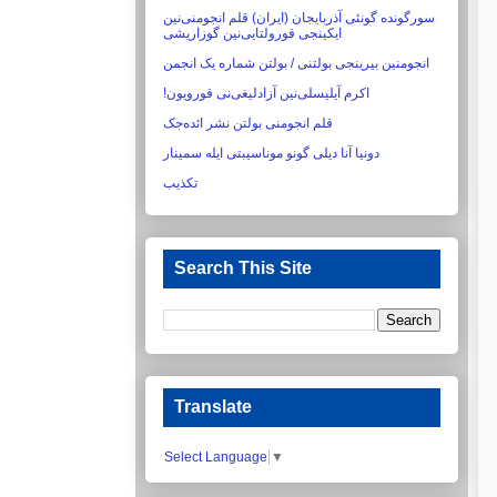
سورگونده گونئی آذربایجان (ایران) قلم انجومنی‌نین
ایکینجی قورولتایی‌نین گوزاریشی‏
انجومنین بیرینجی بولتنی / بولتن شماره یک انجمن
اکرم آیلیسلی‌نین آزادلیغی‌نی قورویون!‏
قلم انجومنی بولتن نشر ائده‌جک
دونیا آنا دیلی گونو موناسیبتی ایله سمینار
تکذیب
Search This Site
Translate
Select Language
▼