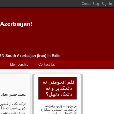
Güney Azərbaycan (İran) Qələm Əncüməni سورگونده گونئی آذربایجان (ایران) قلم انجومنی PEN South Azerbaijan (Iran) in Exile
Membership
Contact Us
قلم انجومنی نه
دئمکدیر و نه
دئمک دئییل؟
محمد حسین یحیایی
ترکیه یکی از کشور 
پن بوتون سؤز و دوشونجه
کنونی است که با آغا
آزادلیغی‌نی ایسته‌ین انسانلاری
جنبش های مذهبی ما
کؤمگه چاغیریر. او دئیر: