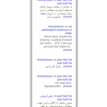
Anonymous
on
pan fars ha
pan turk ha
با تشکر از مقاله بسیار قابل
استفاده همراه مطالب خدید
برای اینجانب. در ایران فقط
حکومت پان...
(more)
Anonymous
on
an
azerbaijani american in
baku
Great story, thanks for
sharing. Looking forward
for more... :)PS. Can you
pls post the dates of...
(more)
Anonymous
on
pan fars ha
pan turk ha
یاشا قارداش...
(more)
Anonymous
on
pan fars ha
pan turk ha
cox sag olun.
faydalandim...
(more)
علی ادیبان
on
pan fars ha
pan turk ha
ضمن تشکر از آقای دکتر جهت
مطالب سودمندشان به نظر