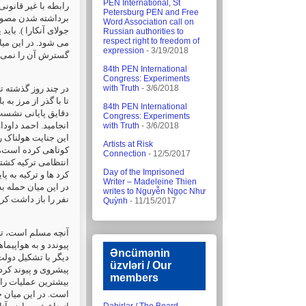
PEN International, St
رابطه با غیر قانو
Petersburg PEN and Free
Word Association call on
جولای آنکارا ). با
Russian authorities to
respect right to freedom of
می شود. در این میا
expression
- 3/19/2018
گسترش آن را نمی.
84th PEN International
Congress: Experiments
در چند روز گذشته ت
with Truth
- 3/6/2018
تا با گذر از مرز به
84th PEN International
Congress: Experiments
انجامید. احمد داو
with Truth
- 3/6/2018
این جنایت هولناک ر
Artists at Risk
کوتاهی کرده است، د
Connection
- 12/5/2017
انتظامی ترکیه کشت
Day of the Imprisoned
کرد ها و ترکیه به .
Writer – Madeleine Thien
writes to Nguyễn Ngọc Như
نفر را باز داشت کر.
Quỳnh
- 11/15/2017
آنچه مسلم است، ترک
پیوندد و به هواپیما
Əncümənin
دیگر با تشکیل دولت
üzvləri / Our
پیشروی و پیوند کر،
members
بیشترین عملیات را 