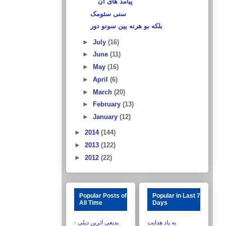
پیآمد های آن
سنی سئومک
بلکه بو هرنه یین سونو دور
►
July
(16)
►
June
(11)
►
May
(16)
►
April
(6)
►
March
(20)
►
February
(13)
►
January
(12)
►
2014
(144)
►
2013
(122)
►
2012
(22)
Popular Posts of
Popular in Last 7
All Time
Days
به یاد هدایت
بدیعی اثرین دیلی -