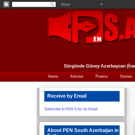
Home
Articles
Poems
Stories
Receive by Email
Subscribe to PEN S.Az. by Email
About PEN South Azerbaijan in