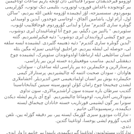
اوزومو قیرخدیقدان سونرا قاینالتی دان اؤنجه یاریم ساعات اوتاغیمین
بیر کونجونده باغداش قوروب اوتوروب، بئلیمی دیک توتوب، گؤزلریمی
یوموردوم. سسسیزجه، اؤز ایچیمده اؤزومه تلقین ائله ییردیم، "ساکن
اول، آرام اول، یاشامین آلچاق - اوجاسی چوخدور، آیدین و اومیدلی
گونلره ساری گئدیرم" سارا و آیدانی گؤروردوم. قوجاقلاییب اؤپوب،
سئویردیم. " یالنیز من دگیلم، بیر چوخ آتا اوشاغیندان آیری دوشوب،
بیر چوخ کیشی آروادیندان آیری دوشوب" دئیه فیکیرلشیردیم. گئنه
"آیدین گونلره ساری گئدیرم" دئیه ذهنیمه گلیردی. ایشیمده ایسه سلقه
لی، حوصله لی ایشله ییردیم. جراحلیق اوتاغینی تمیزله مگین بئله
انسان ساغلیغی ایله ارتباطدا اولدوغوندان سئوینرک، ایشیمده چوخ
دیققتلی ایدیم. مناسب موقعیتلرده خسته لرین بیر پاراسی،
پرستارلارین و حکیملرین ده بیر پاراسی ایله ساغدان - سولدان،
هاوادان - سودان صحبت ائتمه گه چالیشیردیم. پرستارلار کیمی
حکیملرده بوش بیر انسان اولمادیغیمی حس ائدیردیلر. آخشاملاری
ایشدن چیخینجا چوخ زامان کؤلن اونیورسیته سینین کیتابخاناسینا
گئدیب سرطان باره سینده سون آراشدیرمالاری، سون تداوی
متودلارینی آختاریب، اوخوماغا چالیشیردیم.
اوچ آی یاریم ایشله دیکدن
سونرا بیر گون ایشیمی قورتاریب خسته خانادان چیخماق ایسته
دیگیمده، رسپسیونداکی خانیم ،
- تدارکات مودورو سیزی گؤرمک ایسته ییر، بیر دقیقه گؤزله یین، تلفن
ائدیب گؤروم ایشی یوخسا، اوتاغینا گئدین.
دئدی.
تدارکات مسئولونون اوتاغینا گیردیگیمده، یانیندا بیر خانیم دا وار ایدی.