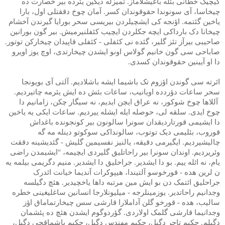
کیچیک خطانی بئله باغیشلاماز. تمیزله دیگین یئرده بیر خصارت ده
چیخاسا، آی سونوندا حقوقوندان کسر. آمان چوخ دققتلی اول، بارا
یاخین گئتمه. اؤنجه کی ایشچیلردن بیریسی سحر بورایا گیرندن آخشام
چیخانا دک بارداکی ایچه جکلردن ایچیب کئفلنیرمیش. بیر گون بورانین
صاحیبی بیرآز تئز گلیر، گئده نی کئفلی - کئفلی قاپیدان چیخارکن توتور.
صاباحی سی گون خانیم گولاس اونو ایشدن چیخارتدی، اوچ یوز اویرو
دا او آیینین حقوقوندان کسدی.
ائرته سی گوندن اؤزوم تک باشیما ایشه باشلادیم. آلتی آی بویونجا
سحر ساعات دؤردده اویانیب، ساعات بئش ده ایش یئرمه چاتیردیم.
آللاها چوخ شوکور، نه عراق ایچن ایدیم، نه سیگار چکن، زامانیم دا
چوخ ایدی. سلقه لی، حوصله ایله ایشله ییردیم. ساعات ایکی یه یاخین
دا ایشیمی قورتاردیقدان سونرا سالونون بیر کونجونده باغداش
قوروب، بئلیمی دیک توتوب، سالونداکی سوکوتو دینله مه گه
چالیشیردیم. ایگیرمی دقیقه، یالنیز نفسیمین گلیش - گئدیشینه دققت
وئریردیم. اوندان سونرا بیر راحاتلیق گلیردی ایچیمه، "ایشیمدن راضی
یام، نه ائله ییم. بو دا ایشدیر. جراحلیق دا ایشدیر. منیم دگریمی بیلمه یه
ن لرین هده - قورخوسو آلتیندا، هیپوکرات آندیما خیانت ائدرک
جراحلیق ائتمک دن بو ایش مین مرتبه داها یاخچیدیر. هئچ دگیلسه
وجدانیم راحاتدیر. یوزمینلرجه - میلیونلارجا انسانین ساغلیغینی خطره
سالیب، هده - قورخو گلن آداملارا قارشی سس چیخارتماماق اؤز
وجدانیما قارشی گلمک اولاردی. گؤردوگوم ایشدن هئچ ده پئشمان
دگیلم. حکیم تاجر دگیل، حکیم مهندس دگیل، حکیم باشماقچی دگیل،