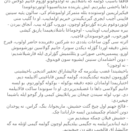
قاققا باسیب گولمه گه باشلادیم. نه اولدوغونو اؤزوم خانیم گولاس دان
داها یاخشی بیلیردیم. ایش یئرینده مدیتاتسیونا اوتوردوغومدا
فیکیرلریمین اوستونده بئله متمرکز اولموشام کی، سالون یئیه سینین
قاپینی آچیب ایچری گیردیگیندنن خبریم اولماییب. او دا گلیب منی
اوتوردوغوم یئرده گؤردوگو اوچون، دوروب گؤزله ییب. آنجاق بیردن -
بیره سیچراییب اویناییب - اوخوماغا باشلادیغیمدا یازیق کیشی
قورخوب، قورخوسوندان قاچیب.
ائرته سی گون ساعات یئددی ده شرکتین دفترینده حاضر اولوب، قیرخ
بئش دقیقه اوردا گؤزله دیکدن سونرا، خانیم گولاسین تورشوموش
اوزو، پیسمیریختی صوراتی و یئللنمیش گؤزلری ایله قارشیلاشدیم:
- دونن آخشامدان سنینن ایشیوه سون قویدوق.
- نه اوچون؟
باخیشیندا غضب بیلدیرمه گه چالیشاراق تحقیر ائدیجی باخیشینی
گؤزومون ایچینه تیکدیگینده، گولمه گیمین قاباغینی آلابیلمه دیم.
اختیاریمدا اولمادان نئچه دقیقه بوکوله - بوکوله گولوردوم. بو ایسه
خانیم گولاسی داها دا غضبلندیریردی. او دا سونوندا ساکت قالابیلمه
دی. توپ لوله سیندن چیخان بیر پاتلاییش کیمی وار گوجو ایله باشیما
چیغیردی:
- قالخ جهنم اول چیخ گئت حشیش، ماریجوانا، بنگ، گراس، نه پوخدان
دونن آخشام چکمیشدین ایسه خاراباندا چک.
- حشیش فیلان چمکه میشدیم من.
دئیه ایناندیرابیلمه یه جگیمی بیلدیگیم اوچون گولمه گیمی اؤنله مه گه
چالیشاراق قالخیب دفتردن چیخیدیم.