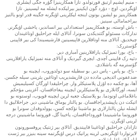
- منیم ایشیم آرتیق قورتولدو. تازا همکارینیزا گؤره جگی ایشلری
اؤیگردین. اوچ - دؤرد گون ایکینیز بیرلیکده ایشله مه لیسینیز. تازا
همکارینیز بو ایشین بوتون اینجه لیکلرینی اؤیگرنه جگینه قدر اونو یالنیز
بیراخمامالی سینیز.
- باش اوسته، بو همکاریمیز استعدادلی بیر انساندیر، یاخشی اؤیگرنر.
تدارکات مسئولو گئتدیکدن سونرا، آتالای ایله جراحلیق اوتاغیندان
چیخدیق. آتالای منه اوتاقلارین قاپیسینین قارشیسیندا کی بیر قاپینی
گؤستررک:
- باخ، بورا تمیزلیک یاراقلارینین آمباری دیر.
دئیه رک قاپینی آچدی. ایچری گیردیک و آتالای منه تمیزلیک یاراقلارینی
گؤسترمه گه باشلادی.
- باخ، بو پاس - پاس دیر. بو سطیله سو دولدوروب، ایچینه بو
ضدعفونی ائدیجی مادده دن قاریشدیریب اوتاغین یئرینی سیله جکسن.
آها، بو چکمه ده اؤزل پلاستیکلر وار. چراحلیقدا اورگان کسیلیمیش
ایسه، اورگانلاری بو پلاستیکلرین ایچینه ییغاجاقسان، آغزینی مؤحکم
باغلاماغی اونودما. بو پلاستیک جعبه لرین ایچینه قویوب، اوستونه بو
اتیکت دن یاپیشدیراجاقسان. بو پالتار یوماق ماشینی دیر. جراحلالیق دا
ایشله نیلن پالتارلاری بو ماشینا تؤکجه کسن، یوولدوقدان سونرا بو
قوروتما ماشینیندا قوروداجاقسان، یاخینا گل، قوروتما ماشینینن درجه
لرینی اؤیگرن.
تازادان جراحلیق اوتاغینا قاییتدیق. آتالای بیر ژنتیک پروفسورونون
لابرتواردا اؤیگرنجی لرینه پراتیک درس اؤیگرتمه سینه بنیزر بیر ژست
ایله آنلاتماغا باشلادی.