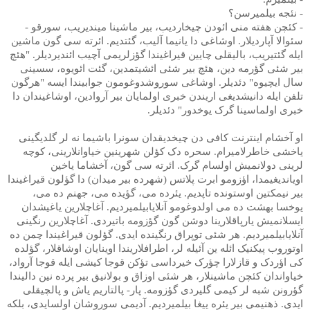
- نئجه بیلمیرسن؟
- کئچن هفته منی ائودن چیخاردیب، بیر ماشینا میندیریب، سورقو -
سئوالا آپاردیلار. اوشاغی دا یانیما آلیب، گئتدیم. ائرته سی گون ماشین
ایله گئتیریب، بالیقلی چایین قیراغیندا گؤزلریمی آچیب ائندیردیلر. "هئچ
بیر شئی گؤرمه دین، هئچ بیر شئی ائشیتمدین، گئت ائویوه، سسینی
سال ایچیوه" دئدیلر. اوشاغی سوروشدوغومون جوابیندا ایسه "هرگون
تلفن ایله دانیشدیغی اریندن خبری اولمایان بیر آروادین، اوشاغیندان دا
خبری اولماسینا گرک یوخدور" دئدیلر.
او آخشام اینترنت کافی دن چیخدیقدان سونرا باشیما نه لر گلدیگینی
یاخشی خاطرلامیرام. سحره دک کؤلن شهرینین خیاوانلارینی، کوچه
لرینی دولانمیش اولسام گرک. ائرته سی گون، آخشاما یاخین
اویاندیغیمدا، اؤزومو ابرت پلاتس (شهرده بیر میدان) دا گؤلون قیراغیندا
بیر نیمکتین اوستونده تاپدیم. یئرده می، گؤیده می، جهنم ده می،
یوخسا بهشت ده می اولدوغومو آنلایابیلمیردیم. آغاچلارین یاغیشدان
ایسلانمیش یارپاقلارینا دوشن گون گؤزومه باتیردی. آغاچلارین رنگینی
آنلایابیلمیردیم. هر شئی توپراق رنگینده ایدی. گؤلون قیراغیندا چمن ده
اوتوروب پیکنیک ائله ین آئیله لر، اطرافلاریندا اوینایان اوشاقلار، گؤلده
کی اؤردک و قازلارا چؤرک خیرداسی تؤکن قوجا کیشی ایله قوجا آرواد،
خیاواندان کئچن ماشینلار، هر شئی اوزاق و بولانیق بیر پرده نین دالیندا
گؤرونن شبه لر کیمی گلیردی گؤزومه. پار- پالتاریم یاش و پالچیقلی
ایدی. ذهنیمی بیر یئره ییغا بیلمیردیم. آدیمی سوروشان اولسایدی، بلکه