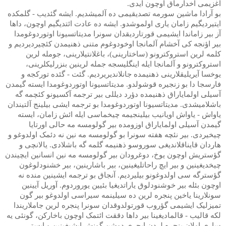
آغزیمی آخدارماق اوچون ایدی.
بو آرادا ماشین سورمه تصدیقیمی ده آلمیشدیم. ایشه گئدیب - گلمکده
ایتیردیگیم زامان یاری اولموشدو. ایشه ده عادت ائتدیگیم اوچون، داها
آز بیر زاماندا ایشیمی قورتاردیقدان سونرا مدیتاتسیونا اوتوردوغومدا
بیر اؤنجه کی آخشام آلمانجا اوخودوغوم متنی ذهنیمدن کئچیردیردیم و
کلمه لرین استروکترونو (ساختارینی)، باغلانتیلارینی، جومله لرین
استروکترونو و آلمانجا ایله اینگلیسجه جمله لرینین بنزرلیکلرینی،
یوخسا آیریلیقلارینی ذهنیمده جانلاندیریردیم. گئت - گئده تورکجه و
فارسجا دا بو زنجیره قوشولدو. مدیتاتسیونا اوتوردوغومدا ایسته گیمدن
آسیلی اولمایاراق ذهنیمده دؤرد دیللی بیر ترجمه آکسیونو کئچمه گه
باشلامیشدی. مدیتاتسیونا اوتوردوغومدا بو ترجمه ایشی بیلینج آلتیندان
یاواش - یاواش اویانیب بیلینجیمه چیخماسی ایله ائش زامان، ایسته
گیمدن آسیلی اولمایاراق اوزومده بیر گولومسه مه حالی اورتایا
چیخیردی. بیر نئچه هفته سونرا بو گولومسه مه نین نه دئمک اولدوغو و
هاردان قایناقلاندیغی سوروسو ذهنیمه گلمه گه باشلادی. یالانچی و
گؤستریش اوچون یوخ، دوغرودان بیر گولومسه مه نین انسانین ایچیندن
چیخدیغینین و بیر ایچ راحاتلیغینین، بیر باشارینین، بیر خشنودلوغون
گؤسترگه سی اولدوغونو بیلیردیم. آنجاق بو ترجمه ایشینین منده نه
اوچون بئله بیر خوشنودلوق یاراتدیغیا بئیین یوروردوم. آوریل آیینین
سونلارینا یاخین پنجره لرین ده سیلینمه سیراسی اولدوغو بیر گون
تمیزلیک ایشیمی گؤروب قورتولدوقدان سونرا پنجره لرین جاملاریندا
لکه قالیب - قالمادیغینا بیر داها دققت ائتمک اوچون باخارکن، گونئی یه
ساری اولان پنجره لردن ایچری دوشن گونش ایشیغینین و ایستی