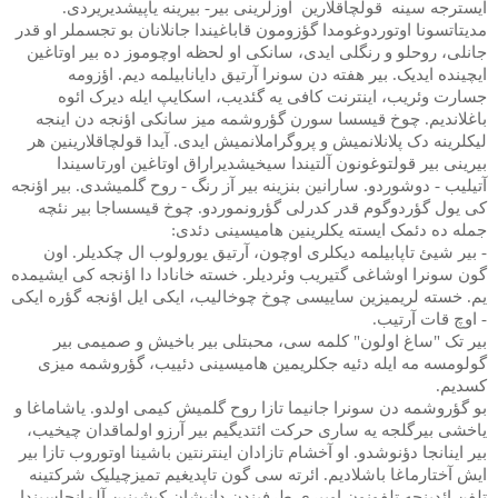
ایسترجه سینه
قولچاقلارین
اوزلرینی بیر- بیرینه یاپیشدیریردی.
مدیتاتسونا اوتوردوغومدا گؤزومون قاباغیندا جانلانان بو تجسملر او قدر
جانلی، روحلو و رنگلی ایدی، سانکی او لحظه اوچوموز ده بیر اوتاغین
ایچینده ایدیک. بیر هفته دن سونرا آرتیق دایانابیلمه دیم. اؤزومه
جسارت وئریب، اینترنت کافی یه گئدیب، اسکایپ ایله دیرک ائوه
باغلاندیم. چوخ قیسسا سورن گؤروشمه میز سانکی اؤنجه دن اینجه
لیکلرینه دک پلانلانمیش و پروگراملانمیش ایدی. آیدا قولچاقلارینین هر
بیرینی بیر قولتوغونون آلتیندا سیخیشدیراراق اوتاغین اورتاسیندا
آتیلیب - دوشوردو. سارانین بنزینه بیر آز رنگ - روح گلمیشدی. بیر اؤنجه
کی یول گؤردوگوم قدر کدرلی گؤرونموردو. چوخ قیسساجا بیر نئچه
جمله ده دئمک ایسته یکلرینین هامیسینی دئدی:
- بیر شیئ تاپابیلمه دیکلری اوچون، آرتیق یورولوب ال چکدیلر. اون
گون سونرا اوشاغی گتیریب وئردیلر. خسته خانادا دا اؤنجه کی ایشیمده
یم. خسته لریمیزین ساییسی چوخ چوخالیب، ایکی ایل اؤنجه گؤره ایکی
- اوچ قات آرتیب.
بیر تک "ساغ اولون" کلمه سی، محبتلی بیر باخیش و صمیمی بیر
گولومسه مه ایله دئیه جکلریمین هامیسینی دئییب، گؤروشمه میزی
کسدیم.
بو گؤروشمه دن سونرا جانیما تازا روح گلمیش کیمی اولدو. یاشاماغا و
یاخشی بیرگلجه یه ساری حرکت ائتدیگیم بیر آرزو اولماقدان چیخیب،
بیر اینانجا دؤنوشدو. او آخشام تازادان اینترنتین باشینا اوتوروب تازا بیر
ایش آختارماغا باشلادیم. ائرته سی گون تاپدیغیم تمیزچیلیک شرکتینه
تلفن ائدینجه تلفونون اوبیری طرفیندن دانیشان کیشینین آلمانجاسیندا