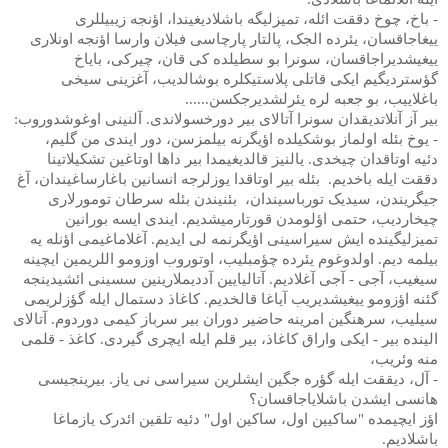
- باخ، چوخ دققت ائله، تمیزلیگه باشلادیغیندا، اؤنجه زیبیللری
ییغاجاقسان، یئرده الجک، پالتار پارچاسی فیلان وارسا اؤنجه اونلاری
ییغیشدیراجاقسان، سونرا بو سطیلده کی قان، چیرکی، بایاخ
گؤستردیگیم ایکی قاتلی پلاستیکلره بوشالدیب، آغزینی سیخی
باغلاییب، بو جعبه لره یئرلشدیرجکسن......
بیر آز آنلاتدیقدان سونرا آتالای بیر دورخسولاندی. آلنینی اوغوشدوروب:
- یوخ بئله اولماز بوشکیلده اؤیگرنه بیلمزسن، دور ایندی من گلیم،
دئیه اوتاقدان چیخدی. یالنیز قالدیغیمدا بیر داها اوتاغین تشکیلاتینا
دققت ایله باخدیم.
بئله بیر اوتاقدا یوزلرجه انسانین باغارساغیندان، آغ
جیگریندن، سیدیک تورباسیندان،
بئنیندن بئله سرطان تومورلاری
چیخاردیب، حتمی اؤلومدن قورتارمیشدیم. ایندی ایسه بورانین
تمیزلیگینده ایش سیراسینی اؤیگرنمه لی ایدیم. آغلاماغیمی اؤنله یه
بیلمه دیم. اولدوغوم یئرده چؤمبلیب، اوتوروب اوزومو اللریمین ایچینه
سیغیب، آجی - آجی آغلادیم. آتالیایین آددیملارینین سسینی ائشیدینجه
گئنه اؤزومو ییغیشدیریب آیاغا قالخدیم. کاغاذ دستمال ایله گؤزلریمی
سیلیب، سرهنگین امرینه حاضیر دوران بیر سرباز کیمی دوردوم. آتالای
الینده بیر - ایکی واراق کاغاذ، بیر قلم ایله ایچری گیردی. کاغذ - قلمی
منه وئریب،
- آل، دیققت ایله گؤره جگین ایشلرین سیراسی نی یاز. بیرینجیسی
هانسی ایشدن باشلایاجاقسان؟
اؤز ایچیمده "ساکیین اول، ساکین اول" دئیه تلقین ائدرک یازماغا
باشلادیم.