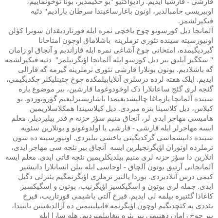
قارشی - قارشیا ایدیم. رادیوآکتیو "بو حکیمدیر، بونا توخونماییم،
اوبیریسی حامبالدیر، اونون باغارساغیندا سرطان یارادیم" دئیه
فیکیرلشمز.
آلمانجا دیل کورسونو چوخ یاخچی نمره ایله قورتاردیقدان سونرا کؤلن
اونیورسیته سینده تئوری ترملرینه
باشلاماق اوچون امتاحانا
گیردیگیمده، امتحانی چوخ آشاغی نمره ایله قازاندیم و آنجاق او زامان
" سکگیز آیلیق بیر دیل کورسو ایله آلمانجا اؤیگرنیلمز"
دئیه فیکیرلشمه
گه باشلادیم. بوتون بونلارا قارشی تئوری ترملرینه گیرمه گه قارالی
ایدیم. ایلک هفته لرده درسلری آنلایابیلمکده چوخ چتینلیکلر چکدیگیمی،
گئجه لری گئج ساعاتلارا دک اوخودوغوما قارشین، بیر موضوع باره
سینده آلمانجا یازماغا چالیشدیغیمدا باشاریسیزلیغیم گؤرونوردو. بو
کیلاس، دیل کلاسینا بنزه میردی. دیل کیلاسیندا همکلاسلاریمین
هامیسی مهاجر ایدی لر، آنجاق منیم سؤز خزنه م قدر بیلیردیلر. معلم
ایسه مهاجرلر ایله قارشی - قارشی یا اولدوغونو و بونلارین سئویه
سینده دانیشماسی گرکدیگینی یاخشی بیلیردی. اونیورسیته ده سون
ترملرده اوتوران اؤیگرنجیلرین ایسه
آنجاق بیر نئچه سی مهاجر ایدی،
انلارین دا سؤز خزنه لری منیم بیلدیکلریمین نئچه قاتی ایدی. معلم ایسه
آلمانجانی آرتیق بوتون آلچاق - اوجاسی ایله بیلن انسانلارا دانیشیر
کیمی درس آنلادیردی. بوردا یالنیز ترملری اؤیگرنمگیم یئترلی دگیل
ایدی. جمله لری بوتون و اسگیکسیز اؤیگرنیب، بوتون و اسگیکسیز
کاغاذا گئتیره بیلمه لی ایدیم. قیرخ آلتی یاشیمی قورتاریب، قیرخ
یئددی یه کئچدیگیم اوچون اؤیگرنمه قابیلیتیمین ده آزالدیغینین یانیندا،
بیر چوخ زامان ذهنیمی بیر یئره ییغابیلمیردیم. هله سارا ایله