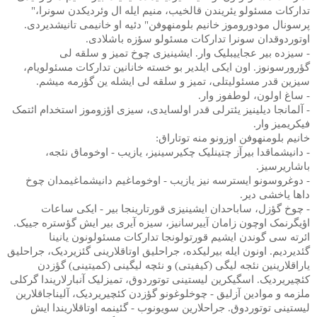
تدارکات مسئولو یئریندن قالخیب، منیم ایله ال وئردیکدن سونرا،"
پرسونال مودوروموز خانیم بلومنهوفن" دئیه او خانیمی تانیشدیردی.
اوتوردوقدان سونرا تدارکات مسئولو سؤزه باشلادی.
- سیزده بیر عجاییبلیک وار. ایشینیزی چوخ تمیز و سلقه لی
گؤرورسونوز. اون ایکی ایلدیر بو خسته خانانین تدارکات مسئولویام،
سیزین قدر مسئولیتلی، تمیز و سلقه لی ایشله ین گؤرمه میشم.
- ساغ اولون، لوطفوز وار.
- آلمانجا دیلینیز یئترلی قدر اولسایدی، سیزی اؤزوموز استخدام ائتمک
فیکریمیز وار.
خانیم بلومنهوفن اوزونو منه توتاراق:
- دانیشماقدا بیرآز چتینلیک چکیرسینیز، یازیب - اوخوماق نئجه،
باشاریرسیز.
- دوغروسونو ایسترسه نیز یازیب - اوخوماغیم دانیشماغیمدان چوخ
داها یاخشی دیر.
- چوخ گؤزل، ساباحدان ایشینیزی قورتارینجا بیر - ایکی ساعات
اؤیگرنمک اوچون زامان آییرسانیز، سیزه آیری بیر ایش گؤستره جییک.
ائرته سی گوندن ایشیم قورتولونجا تدارکات مسئولونون یانینا
گئدیردیم. اونون ایله بیرلیکده، جراحلیق اوتاقلارینی گئزیردیک، جراحلیق
یاراقلارینین نئجه لیگی (کیفیتی) و نئچه لیگینی (کمیتینی) گؤزدن
کئچیریردیک. اسگیکرین لیستینی توتوردوق، تمیزلیک آنبارلاریندا گرکلی
ملزمه و موادین آزلیق - چوخلوغونو گؤزدن کئچیریردیک، آلیناجاقلارین
لیستینی توتوردوق. جراحلارین سویونوب - گئینمه اوتاقلاریندا ایش