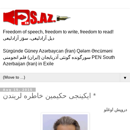
Freedom of speech, freedom to write, freedom to read!
دیل آزادلیغی، سؤز آزادلیغی
Sürgünde Güney Azərbaycan (İran) Qələm Əncüməni
سورگونده گونئی آذربایجان (ایران) قلم انجومنی PEN South
Azerbaijan (Iran) in Exile
▼
Aug 15, 2015
ایکینجی حکیمین خاطره لریندن *
درویش اوغلو