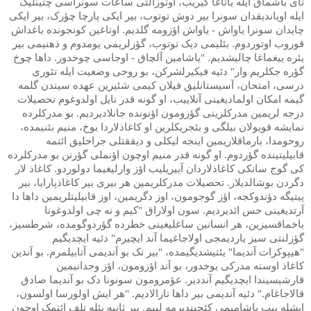
تای باشماق ایله یاتاغا گیریب، اوتوزآلتی ساعات سونراسی چتینلیک
ایله اویاندیقدان سونرا بیر دوش توتوب، بیر ایکی پارچا چؤرک، بیر ایکی
چایدان سونرا یاواش - یاواش اؤزومه گلدیم. اوتاغین کونجونده باغداش
قوروب اوتوردوم. بئلیمی دیک توتوب، گؤزلریمی یومدوم و ذهنیمی بیر
یئره ییغماغا چالیشدیم. "یاشامین آلچاق - اوجاسی چوخدور. داها چوخ
گؤره جکلریم وار" دئیه فیکیرلشرکن، بو روحی وضعیت ایله تئوری
درسی، امتحان، آسیستانلیق فیلان کیمی شئیرین عهده سیندن گلمه
گیمه امکان اولمادیغینی آنلاییب، او گونه قدر نایل اولدوغوم تحصیلات
درجه لریمین مدرکلرینی گؤزومون اؤنونده جانلادیردیم. بو مدرکلرده
نمایشه قویولان بیلگی و بئجریکلرین او کاغاذلاردا یوخ، منیم بئنیمده،
روحومدا، بارماقلاریمین اینجه لیکلی و دیققتلی جراحلیق ائتمه
قابیلیتینده گؤردوم. او گونه قدر منیم اوچون اؤنملی گؤرنن بو مدرکلرده
کی گوج سانکی کاغاذلاردان آییریلیب اؤز وارلیغیما دولوردو. کاغاذ لار
دگردن بوشالدیلار. تحصیلات مدرکلریمین هر بیری بیر کاغاذپارایا، بیر
پیتیگه دؤندوکجه، اؤز گوجومون، اوز دگریمین، اوز قابیلیتلریمین داها دا
آرتدیغینی حس ائدیردیم. سون اولاراق "کیم و نه چی اولدوغونا
باخماقسیزین، هر انسانین ساغلیغینی خطرده گؤردوگومده، شرطسیز،
گؤزلنتی سیز یاردیمجی اولاجاغیما آند ایچیرم" دئیه ایچدیگیم
"هیپوکرات آندیما" یئتیشدیگیمده، "بیر تک بو آندیمی آتابیلمرم. بو آندین
کاغاذ اوسته مدرکی یوخدور، بو آند اؤزومون، اؤز وجدانیمین
قارشیسیندا ایچدیگیم آنددیر. عؤمرومون سونونا دک بو آندیما صادق
قالاجاغام." دئیه آندیمی بیر داها تازالادیم. "هر ایش اولورسا اولسون،
ایشله ییب یاشامیمی کئچیندیرمه لییم. بیر ثانیه بئله تلف ائتمک اوچون