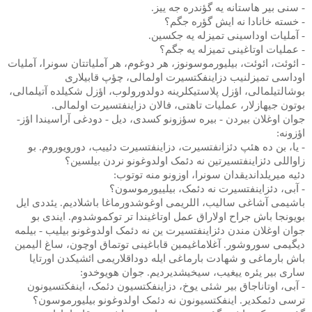
- سنی بیر هاستانه یه گؤندره جه ییز.
- خسته خانادا نه ایش گؤره جگم؟
- آملیات اوداسینی تمیزله یه جکسین.
- عملیات اوتاغینی تمیزله یه جگم؟
- ائوئت، ائوئت، بیلیورموسونوز، هر دوغوم، هر آملیاتتان سونرا، آملیات
اوداسی تمیزلنیب دزاینفکتسیرت اولمالی، چؤپ قابیلاری
بوشالتیلمالی، اؤزل پلاستیکلرینه دولدورولوب، اؤزل شکیلده آتیلمالی،
بوتون جیهازلار، عملیات تاهتی، فالان دزاینفتسیرت اولمالی.
جوان اوغلان بیردن - بیره سؤزونو کسدی، دیل - دودغی آراسیندا اؤز-
اؤزونه:
- یا، بن ده هئپ دئزانفتسیرت، دزاینفتسیرت دئییب، دورویوروم. بو
زاواللی دئزاینفتسیرتین نه دئمک اولدوغونو نردن بیلسین؟
دئیه میریلداندیقدان سونرا، اوزونو منه توتوب:
- آبی، دئزاینفتسیرت نه دئمک، بیلییورموسون؟
باشیمی آشاغی سالیب، اللریمی اوغوشدورماغا باشلادیم. یئددی ایل
بویونجا باش جراح اولاراق عمل اوتاغیندا تر توکموشدوم. ایندی بو
جوان اوغلان مندن دئزاینفتسیرت ین نه دئمک اولدوغونو بیلیب - بیلمه
دیگیمی سوروشور. آغلاماغیمین قاباغینی توتماق اوچون، ساغ الیمین
باش بارماغی و شهادت بارماغی ایله دوداقلاریمی ائشیکدن اورتایا
ساری بیر یئره ییغیب، سیخیشدیردیم. جوان هویوخدو:
- آبی، اوتاناجاق بیر شئی یوخ، دزاینفکتسیون دئمک، اینفکتسیونون
ترسی دئمکدیر. اینفکتسیونون نه دئمک اولدوغونو بیلیورموسون؟