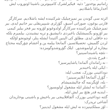
زامانیم یوخدور" دئیه
فیکیرلشرک کامپیوترین باشینا اوتوروب ایش
آخدارماغا باشلادیم.
ائرته سی گوندن بیر تمیزچیلیک شرکتینده ایشه باشلادیم. سرکارگر
قارنی یوغون، صوراتی آسیق، گؤزلری شیپیریقلی بیر خانیم ایدی. بیر
تمیزچیلیک شرکتینده سرکارگر اولدوغونو اؤزونه بیر فخر بیلیر کیمی
بیر اؤزونو بگنمیشلیک یاغیردی دانیشیق و ترپه نیشیندن. بیلمیرم بلکه
ده حاقلی ایدی. مطلق کی الینین آلتیندا ایشله ینلر، اوچونجو اؤلکه
لردن گلمیش، تحصیلاتسیز، آلمانجا بیلمه ین و آخشام چؤرگینه محتاج
بیچاره لر اولموشدور.
ایلک گؤروشدوگومزده:
- نئچه یاشینداسینیز؟
- قیرخ یئددی.
- نه زاماندان آلماندا یاشاییرسیز؟
- ایکی ایله یاخیندیر
دوداغینی بوزرک، تعجب ایله:
- گؤزل آلمانجا آنلاییرسینیز!
- بله، اؤیگرنمه گه چالیشمیشام
- آلماندا نه ایشلر ایله مشغول اولوبسوز؟
- ایندیه قدر هئچ بیر ایش ایله.
گئنه دوداغینی بوزرک، آلچاقلاییجی بیر باخیش و باشینی یوخاریدان
آشاغی ترپدرک:
- اؤز مملکتینیزده نه ایش ایله مشغول ایدینیز؟