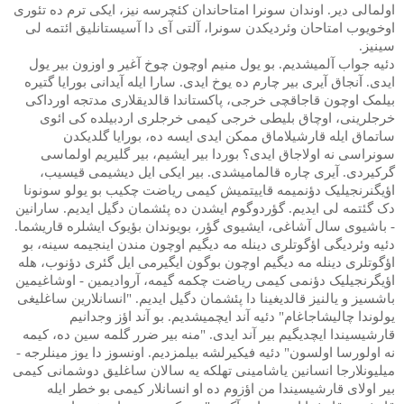
اولمالی دیر. اوندان سونرا امتاحاندان کئچرسه نیز، ایکی ترم ده تئوری
اوخویوب امتاحان وئردیکدن سونرا، آلتی آی دا آسیستانلیق ائتمه لی
سینیز.
دئیه جواب آلمیشدیم. بو یول منیم اوچون چوخ آغیر و اوزون بیر یول
ایدی. آنجاق آیری بیر چارم ده یوخ ایدی. سارا ایله آیدانی بورایا گتیره
بیلمک اوچون قاجاقچی خرجی، پاکستاندا قالدیقلاری مدتجه اورداکی
خرجلرینی، اوچاق بلیطی خرجی کیمی خرجلری اردبیلده کی ائوی
ساتماق ایله قارشیلاماق ممکن ایدی ایسه ده، بورایا گلدیکدن
سونراسی نه اولاجاق ایدی؟ بوردا بیر ایشیم، بیر گلیریم اولماسی
گرکیردی. آیری چاره قالمامیشدی. بیر ایکی ایل دیشیمی قیسیب،
اؤیگنرنجیلیک دؤنمیمه قاییتمیش کیمی ریاضت چکیب بو یولو سونونا
دک گئتمه لی ایدیم. گؤردوگوم ایشدن ده پئشمان دگیل ایدیم. سارانین
- باشیوی سال آشاغی، ایشیوی گؤر، بویوندان بؤیوک ایشلره قاریشما.
دئیه وئردیگی اؤگوتلری دینله مه دیگیم اوچون مندن اینجیمه سینه، بو
اؤگوتلری دینله مه دیگیم اوچون بوگون ایگیرمی ایل گئری دؤنوب، هله
اؤیگرنجیلیک دؤنمی کیمی ریاضت چکمه گیمه، آروادیمین - اوشاغیمین
باشسیز و یالنیز قالدیغینا دا پئشمان دگیل ایدیم. "انسانلارین ساغلیغی
یولوندا چالیشاجاغام" دئیه آند ایچمیشدیم. بو آند اؤز وجدانیم
قارشیسیندا ایچدیگیم بیر آند ایدی. "منه بیر ضرر گلمه سین ده، کیمه
نه اولورسا اولسون" دئیه فیکیرلشه بیلمزدیم. اونسوز دا یوز مینلرجه -
میلیونلارجا انسانین یاشامینی تهلکه یه سالان ساغلیق دوشمانی کیمی
بیر اولای قارشیسیندا من اؤزوم ده او انسانلار کیمی بو خطر ایله