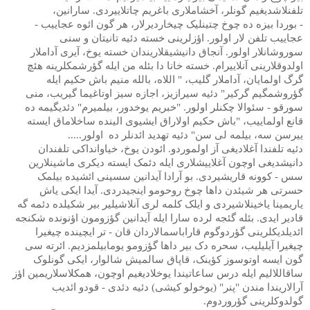
تلفنلاشدیغیم گونلر، آخشاملاری باغریم چاتلاییردی. سارانین،
- بوردا بیزه ده چوخ چتینلیک چیخاردیرلار، هر گون ائوه عجاییب -
عجاییب تلفن لار اولور. اؤزلرینی خسته دئیه تانیتان و سنی
سوروشانلار اولور. آنجاق دانیشیقلاریندان خسته یوخ، آیری آداملار
اولدوقلارینی آنلاییرام. خسته خانا دا بئله من ایله گؤرشمکلرینه هئچ
گرگ اولمایان، آداملار گلیب، " اللاه، بالله منیم باش حکیم ایله
گؤروشمگیم گرکیر" دئیه سیرازیز، اجازه سیز اوتاغیما گیریب، منی
سورقو - سئوالا چکنلر اولور. "خبریم یوخدور، بیلمیرم" دئدیگیمه ده
قانع اولماییب، "باش حکیم اولاراق ایشیوی الینده ساخلاماق ایسته
ییرسن سه، بیلمه لی سن" دئیه تهدید ائدنلر ده
اولور.....
دئیه تلفندا آغلادیغی آز اولموردو. ائودن یوخ، خیاوانداکی تلفندان
دانیشدیغی اوچون آغلاییشلاری ایله دئمک ایسته دیکری ماشینلارین
سس - کوونه قاریشیردی. بو آرادا آیدانین سسینی ائشیده بیلمک
حسرتی هر شیئدن داها چوخ روحومو اینجیدردی. آیدا ایکی یاش
یاریمینا یاخینلاشیردی و ایلک کلمه لری آنلاشیلیر بیر شکیلده دئمه گه
قادیر ایدی. بئله گئجه لرده سارا ایله آیدانین گؤزومون اؤنونده شکنجه
ائدیلدیکلرینی گؤردوگوم قاراباسمالاردان قان - تر ایچینده چیغیرا
چیغیرا آیلیلیب، سحره دک بیر داها گؤزومو یومابیلمزدیم. ائرته سی
گون ایسه اوتوسوز کؤینک، قاپاق سالمیش شالوار، ایکی گونلوک
ساقاللالیم ایله درس ساعاتیندا یوخلادیغیم اوچون، همکلاسلاریمین اؤز
آرالاریندا مندن "پنر" (یوخولو کیشی) دئیه دئدی - قودو ائدیب
گولدوکلرینی گؤروردوم.