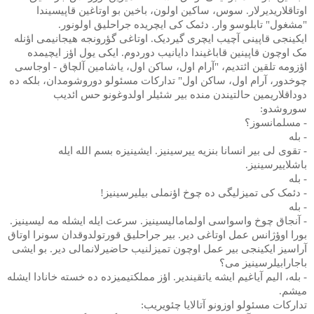
اوتاقلاریدیرلار. سوس، ساکین اولون، باخین بو اوتاغین قاپیسیندا
"مشغول" تابلوسو وار. دئمک کی ایچریده جراحلیق اولونور.
ایکینجی قاپینی آچیب ایچری گیردیک. اوتاغی گؤرونجه هیجانیمی اؤنله
مک اوچون قاپینین قاباغیندا دایانیب دوردوم. ایکی یول اؤز ایچیمده
اؤزومه تلقین ائتدیم، "آرام اول، ساکن اول، یاشامین آلچاق - اوجاسی
چوخدور، آرام اول، ساکن اول" تدارکات مسئولو دوروشومدان، بلکه ده
دوداقلاریمین حالتیندن منده بیر شئیلر اولدوغونو حس ائدیب
سوروشدو:
- مسلمانسوز؟
- بله
- تقوی لی بیر انسانا بنزیه ییرسینیز. ایشینیزه بسم الله ایله
باشلاییرسینیز.
- بله
- دئمک کی تمیزلیگی ده چوخ اؤنملی بیلیرسینیز!
- بله
- آنجاق چوخ واسواسی اولمامالیسینیز. سرعت ایله ایشله مه لیسینیز.
بورا اوؤژانس عمل اوتاغی دیر. بیر جراحلیق قورتولدوقدان سونرا اوتاق
آراسیز ایکینجی بیر عمل اوچون تمیزلنیب حاضیرلانمالی دیر. بو ایشی
باجارابیلرسینیز می؟
- بله، الیم آیاغیم ایشه یاتقیندیر. اؤز مملکتیمیزده ده خسته خانادا ایشله
میشم.
تدارکات مسئولو اوزونو آتالایا چئویریب: