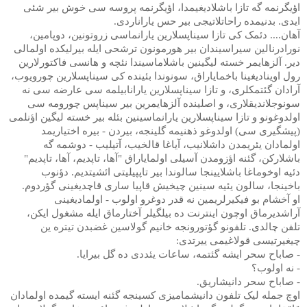
اؤیگرنمه گه تازا باشلادیغیمدا، اؤیگرنمه پروسه سی خوش بیر شئی
ایدی. بدنیمده راحاتلاتیجی بیر حس یاراناردی.
آهان.... دئمک کی تازا سیناپسلارین یارانماسی زروتونین، دوپامین،
نورادرنالین سیراسیندان بیر هورمونون ترشحی ایله بیرلیکده اولمالی
دیر. آلزهایمر خسته لیگینین باشلاماسیندا نئچه و هانسی فاکتورلارین
رول اوینادیغینا باخمایاراق، سونوندا بئینده کی سیناپسلارین چورویوب،
آرادان گئتمکلری، و تازا سیناپسلارین یارانابیلمه سی عارضه سی نه
سونوجلاندیقلاری، و اصلینده آلزهایمرین بیر سیناپس چورومه سی
اولدوغونو و تازا سیناپسلارین یارانماسینین بئله بیر خسته لیگین اؤنلمی
(پیشگیری سی) اولدوغو ذهنیمه گلینجه، بیردن - بیره اختیاریمد
اولمادان یئریمدن داشلانیب، آیاغا قالخیب، آتیلیب - دوشمه گه
باشلارکن، گئنه اؤزومدن آسیلی اولمایاراق "آها، تاپدیم، آها، تاپدیم"
دئیه اوخوماغا باشلایینجا سالوندا بیر تاپپیلیتی ائشیتدیم. دؤنوب
باخینجا، سالون یئیه سینین چیخیش قاپیا ساری قاچدیغینی گؤردوم.
او آخشام بو فیکیرلریمین نه قدر دوغرو اولوب - اولمادیغینی
آراشدیرماق اوچون اینترنت ده بیلگیلر آختارماق ایله مشغول ایکن،
تلفن چالدی. تلفونو گؤتورونجه خانیم گولاسین غضبدن تیتره ین
چیغیرتیسی قولاغیمی ییرتدی:
- صاباح سحر ایشه گئتمه، ساعات یئددی ده گل بیرایا.
- نه اولوب؟
- صاباح سحر دانیشاریق.
اوچ جمله لیک تلفون دانیشمامیزی کسینجه گئنه ایسته گیمده اولمادان