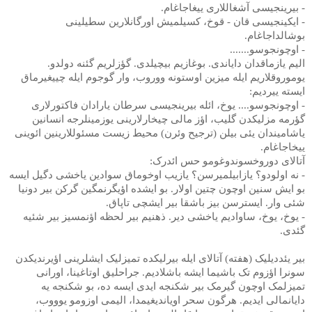
- بیرینجیسی آشغاللاری ییغاجاغام.
- ایکینجیسی قان - قوخ، کسیلمیش اورگانلارین سطیلینی
بوشالداجاغام.
- اوچونجوسو.......
الیم یازماقدان دایاندی. بوغازیم بیچیلدی. گؤزلریم گئنه دولدو.
یوموروقلاریم ایله میزین اوستونه ووروب، وار گوجوم ایله چییغیرماق
ایسته ییردیم:
- اوچونجوسو.... یوخ، ائله بیرینجیسی سرطان یارادان فاکتورلاری
گؤرمه مزلیکدن گلیب، اؤز مالی چیخارلارینی یوزمینلرجه انسانین
یاشامیندان یئی بیلن (ترجیح وئرن) محیط زیست مسئوللارینین ائوینی
ییخاجاغام.
آتالای دوروخسوندوغومو حس ائدرک:
- نه اولودو؟ یازابیلمیرسن؟ یازیب اوخوماق سوادین یاخشی دگیل ایسه
بو ایش سنین اوچون چتین اولار. بو ایشده اؤیگرنمگین گرکن بیر دونیا
شئی وار. ایسترسن بیز باشقا بیر ایشچی تاپاق.
- یوخ، یوخ، ساوادیم یاخشی دیر. ذهنیم بیر لحظه اؤنمسیز بیر شئیه
گئدی.
بیر یئددیلیک (هفته) آتالای ایله بیرلیکده تمیزلیک ایشلرینی اؤیرندیکدن
سونرا اؤزوم تک باشیما ایشه باشلادیم. جراحلیق اوتاغینا، اورانی
تمیزلمک اوچون گیرمک بیر شکنجه ایدی ایسه ده، بو شکنجه یه
دایانمالی ایدیم. هرگون سحر اویاندیغیمدا، الیمی اوزومو یوووب،