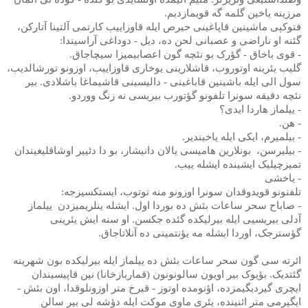
مرزینه یاخین گلمه گه قویمازدیم.
فتوکپی ماشینین قاپاغینی حیرص ایله قاوزاییب کارتمی آلتینا آتارکن،
گئنه او ناراضی و عصبانی لحن ده، دیل - دوداغی آراسیندا:
- قوی باخاق - گؤرک بو نئچه گون اعصابیمیزا سیچاجاق.
گلیب یئرینه اوتوروب، قاشلارینی یوخاری قاوزاییب، اوزونو تورشالدیب،
سول الی ایله باشینین قاباغینی - دالیسینی قاشیماغا باشلادی. بیر
نئچه دقیقه سونرا تلفونو گؤتورب بیریسی نه زنگ ووردو.
- ییلماز هاردا ایدی؟
- هن.
- بیلمیرم، ایکی ایله یاخیندیر.
- بیلیرسن،
بونلارین هامیسی یالان دانیشار، بو دا دئییر اوشاقلیغیندان
تمیزچیلیک ایشینده ایشله ییب.
- یاخشی
تلفنونو قویدوقدان سونرا اوزونو منه توتوب، ایستکسیزجه:
- صاباح سحر ساعات بئش ده بوردا اول. ایشله ینلریمیزدن
ییلماز
آدلی بیریسیی ایله بیرلیکده گئده جکسن. او سنه ایش یئرینی
گؤسترجک، اوردا ایشله مه یؤنتمینی ده آنلاتاجاق.
ائرته سی گون سحر ساعات بئش ده ییلماز ایله بیرلیکده بون شهرینه
گئتدیک. بؤیوک بیر اویون سالونونون (قماربازخانا) نین قاپیسیندان
ایچری گیردیگیمزده، اؤنومده اوتوز - قیرخ متر اوزونلوقدا، اون بئش -
ایگیرمی متر ائنینده، یئری ماوی موکت ایله دؤشه لی بیر سالن