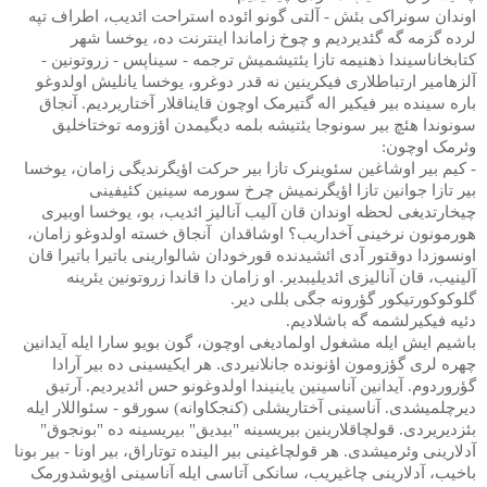
اوندان سونراکی بئش - آلتی گونو ائوده استراحت ائدیب، اطراف تپه
لرده گزمه گه گئدیردیم و چوخ زاماندا اینترنت ده، یوخسا شهر
کتابخاناسیندا ذهنیمه تازا یئتیشمیش ترجمه - سیناپس - زروتونین -
آلزهامیر ارتباطلاری فیکرینین نه قدر دوغرو، یوخسا یانلیش اولدوغو
باره سینده بیر فیکیر اله گتیرمک اوچون قایناقلار آختاریردیم. آنجاق
سونوندا هئچ بیر سونوجا یئتیشه بلمه دیگیمدن اؤزومه توختاخلیق
وئرمک اوچون:
- کیم بیر اوشاغین سئوینرک تازا بیر حرکت اؤیگرندیگی زامان، یوخسا
بیر تازا جوانین تازا اؤیگرنمیش چرخ سورمه سینین کئیفینی
چیخارتدیغی لحظه اوندان قان آلیب آنالیز ائدیب، بو، یوخسا اوبیری
هورمونون نرخینی آخداریب؟ اوشاقدان
آنجاق خسته اولدوغو زامان،
اونسوزدا دوقتور آدی ائشیدنده قورخودان شالوارینی باتیرا باتیرا قان
آلینیب، قان آنالیزی ائدیلیبدیر. او زامان دا قاندا زروتونین یئرینه
گلوکوکورتیکور گؤرونه جگی بللی دیر.
دئیه فیکیرلشمه گه باشلادیم.
باشیم ایش ایله مشغول اولمادیغی اوچون، گون بویو سارا ایله آیدانین
چهره لری گؤزومون اؤنونده جانلانیردی. هر ایکیسینی ده بیر آرادا
گؤروردوم. آیدانین آناسینین یاینیندا اولدوغونو حس ائدیردیم. آرتیق
دیرچلمیشدی. آناسینی آختاریشلی (کنجکاوانه) سورقو - سئواللار ایله
بئزدیریردی. قولچاقلارینین بیریسینه "بیدیق" بیریسینه ده "بونجوق"
آدلارینی وئرمیشدی. هر قولچاغینی بیر الینده توتاراق، بیر اونا - بیر بونا
باخیب، آدلارینی چاغیریب، سانکی آتاسی ایله آناسینی اؤپوشدورمک