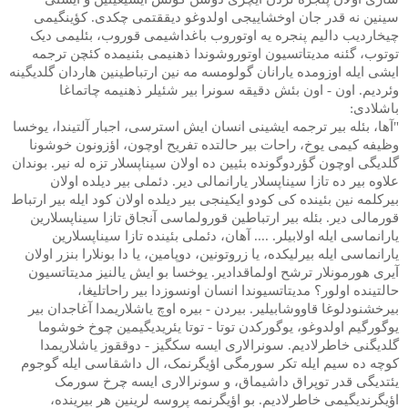
سینین نه قدر جان اوخشاییجی اولدوغو دیققتمی چکدی. کؤینگیمی
چیخاردیب دالیم پنجره یه اوتوروب باغداشیمی قوروب، بئلیمی دیک
توتوب، گئنه مدیتاتسیون اوتوروشوندا ذهنیمی بئنیمده کئچن ترجمه
ایشی ایله اوزومده یارانان گولومسه مه نین ارتباطینین هاردان گلدیگینه
وئردیم. اون - اون بئش دقیقه سونرا بیر شئیلر ذهنیمه چاتماغا
باشلادی:
"آها، بئله بیر ترجمه ایشینی انسان ایش استرسی، اجبار آلتیندا، یوخسا
وظیفه کیمی یوخ، راحات بیر حالتده تفریح اوچون، اؤزونون خوشونا
گلدیگی اوچون گؤردوگونده بئیین ده اولان سیناپسلار تزه له نیر. بوندان
علاوه بیر ده تازا سیناپسلار یارانمالی دیر. دئملی بیر دیلده اولان
بیرکلمه نین بئینده کی کودو ایکینجی بیر دیلده اولان کود ایله بیر ارتباط
قورمالی دیر. بئله بیر ارتباطین قورولماسی آنجاق تازا سیناپسلارین
یارانماسی ایله اولابیلر. .... آهان، دئملی بئینده تازا سیناپسلارین
یارانماسی ایله بیرلیکده، یا زروتونین، دوپامین، یا دا بونلارا بنزر اولان
آیری هورمونلار ترشح اولماقدادیر. یوخسا بو ایش یالنیز مدیتاتسیون
حالتینده اولور؟ مدیتاتسیوندا انسان اونسوزدا بیر راحاتلیغا،
بیرخشنودلوغا قاووشابیلیر. بیردن - بیره اوچ یاشلاریمدا آغاجدان بیر
یوگورگیم اولدوغو، یوگورکدن توتا - توتا یئریدیگیمین چوخ خوشوما
گلدیگنی خاطرلادیم. سونرالاری ایسه سکگیز - دوققوز یاشلاریمدا
کوچه ده سیم ایله تکر سورمگی اؤیگرنمک، ال داشقاسی ایله گوجوم
یئتدیگی قدر توپراق داشیماق، و سونرالاری ایسه چرخ سورمک
اؤیگرندیگیمی خاطرلادیم. بو اؤیگرنمه پروسه لرینین هر بیرینده،