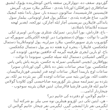
گؤردوم. سقف ده، دووارلارین سقفه یاخین کونجلرینده بؤیوک ایشیق
ساچاقلاری (نورافلکن) اورتادا یئددی - سکگیز بیلارد میزی، گیریش
قاپیسینین قارشیسیندا، سالونون دیبینده بار، سول یاندا نئچه کیچیک
قاپی، ساغ طرفده یئددی - سکگیز پول قمار اوتوماتی. ییلماز سول
یانداکی قاپیلارین بیریسینی آچار ایله آچارکن، تورکجه، ایغدیر لهجه
سینده آنلاتماغا باشلادی:
- باخ، قارداش، بورا آنباردیر، تمیزلیک شئلری بوردادیر. اوبیری ایکی
قاپی دا توالت - یوواق (دستشوئی) دیر. اؤنجه الکتریکلی سوپورگه نی
گؤتوروب یئری سوپورجکسن، بیلارد میزلریه، پول اوتوماتلارینا دستمال
چکجکسن، قاپیلارا - پنجره لره هفته ده بیر یول دستمال چکجکسن.
باخ، او بارین ایچری طرفینه گیرمه گه حاققین یوخدور. اؤنونده کی
دزگاهی ائشیکدن دستمال ایله سیله جکسن. سونوندا دا توالت -
یوواقلارین ایچینی ائشیگینی تمیزله یه جکسن، یئرینه یاش پاس پاس
چکجکسن. بورا سحر ساعات بئش ده باغلار، گون اورتادان سونرا
ساعات اوچ یاریمدا آچیلار. ساعات اوچه قدر ایشینی قورتارمالیسان.
دققت ائله، بورانین یئیه سی ساعات اوچده گلر. بیر یئرده بیر لکه، بیر
یئرده بیر تمیزلنمه میش یئر گؤرورسه صاباحیسی گون کلاودیا گولاس
خانیم ایله قارشی قارشیا قالارسان. ایتین فیلان یئرینه سوخوب -
چیخاردار آدامی....
- خانیم گولاس، او دفترده کی خانیم دیر؟
- هن، ایتین تکی دیر. اؤزونو هیتلرین نوه سی بیلر. بو شرکته آیدا
ایگیرمی نفر تازا ایشچی گیرر، ایگیرمی نفر چیخار. خانیم گولاس ان