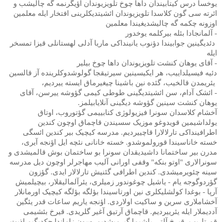
یوخسا درس کیتابیندان داها چوخ تلویزیوندان اؤیگرنمه گه چالیشب و
ائرته سی گون کلاسدا تلویزیوندان ائشیتدیکلرینی افتخار ایله معلمین
اوزونه چکمه گه چالیشدیغیندا معلمین
- آلمانجادا بئله بیرکلمه یوخدور
دئدیگینین جوابیندا دؤنوب یانینداکی ماریا آدلی لهستانلی قیزا تمسخر
ایله
- آقای یوهان کنشت تلویزیوندان داها چوخ بیلیر
دئیه فیسیلداییب، هر ایکیسینین سیرتیقجا گولوشدوکلرینده آز قالسین
یئریمدن قالخیب، گئده نین باشینا چیغیرماق ایسته ییردیم،
- ائشک آدام، سن ائشیتدیگینی طوطی کیمی گؤوشه ییرسن، آقای
یوهان کنشت سینین گؤوشه دیگینی آنلایابیلمز.
آخشام کلاسدان سونرا فیزیولوژی کتابییمی گؤتوروب، اوتاق
یولداشیمین قویدوغو موزیک سسیندن قاچماق اوچون کندین
اطرافینداکی تارلالارا قاچییردیم. مدرسه کیچیک بیر کندین ائسگی
خسته خاناسیندا قورولموشدو. خسته خانانی نئچه ایل اؤنجه آیری،
مدرن بیر ساختمانا داشیدیقدان سونرا بو ساختمان بوش قالمیشدی و
سونرالاری "اوتو بنکه" وقفی اورانی آلیب مهاجرلر اوچون دیل مدرسه
سینه چئویرمیشدی. کندین اطرافی گئنیش تارلالار ایدی. گؤزون
گؤردوگوجه یام - یاشیل چوغوندور زمیلری، یئرآلمالیقلار، بیچیلمیش
آرپا - بوغدا کولشلیکلری نین اورتاسیندا بؤلگه بؤلگه کیچیک اورمانلار
آخشاملاری سرین و ساکیت اولاردی. اؤنجه یاریم ساعات قدر یئگین
آددیملار ایله یئرییردیم. قاچماق آرتیق آغیر گلریدی. قیرخ بئشیمی
قورتاریب، قیرخ آلتی یاشیما گیرمیشدیم. سون زاماندا چکدیگیم اذیت