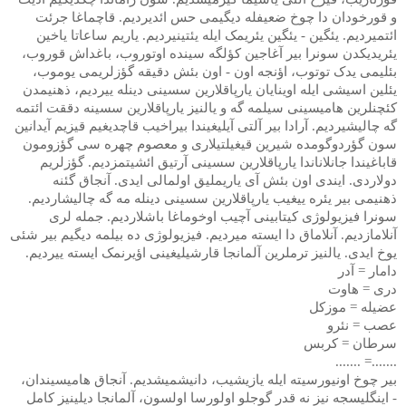
و قورخودان دا چوخ ضعیفله دیگیمی حس ائدیردیم. قاچماغا جرئت
ائتمیردیم. یئگین - یئگین یئریمک ایله یئتینیردیم. یاریم ساعاتا یاخین
یئریدیکدن سونرا بیر آغاجین کؤلگه سینده اوتوروب، باغداش قوروب،
بئلیمی یدک توتوب، اؤنجه اون - اون بئش دقیقه گؤزلریمی یوموب،
یئلین اسیشی ایله اوینایان یارپاقلارین سسینی دینله ییردیم، ذهنیمدن
کئچنلرین هامیسینی سیلمه گه و یالنیز یارپاقلارین سسینه دققت ائتمه
گه چالیشیردیم. آرادا بیر آلتی آیلیغیندا بیراخیب قاچدیغیم قیزیم آیدانین
سون گؤردوگومده شیرین قیغیلتیلاری و معصوم چهره سی گؤزومون
قاباغیندا جانلاناندا یارپاقلارین سسینی آرتیق ائشیتمزدیم. گؤزلریم
دولاردی. ایندی اون بئش آی یاریملیق اولمالی ایدی. آنجاق گئنه
ذهنیمی بیر یئره ییغیب یارپاقلارین سسینی دینله مه گه چالیشاردیم.
سونرا فیزیولوژی کیتابینی آچیب اوخوماغا باشلاردیم. جمله لری
آنلامازدیم. آنلاماق دا ایسته میردیم. فیزیولوژی ده بیلمه دیگیم بیر شئی
یوخ ایدی. یالنیز ترملرین آلمانجا قارشیلیغینی اؤیرنمک ایسته ییردیم.
دامار = آدر
دری = هاوت
عضیله = موزکل
عصب = نئرو
سرطان = کربس
.......= .......
بیر چوخ اونیورسیته ایله یازیشیب، دانیشمیشدیم. آنجاق هامیسیندان،
- اینگلیسجه نیز نه قدر گوجلو اولورسا اولسون، آلمانجا دیلینیز کامل