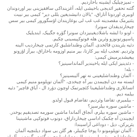
- تمیزچیلیک ایشینه باخاردیم.
گئنه تحقیر ائدیجی باخیشی ایله، آغزینداکی ساققیزینی بیر اوردوندان
اوبیری اوردونا آتاراق، "یالان دانیشدیغین بللی دیر" کیمی بیر نییت
یئتیرمک مقصدینه غب غب لی بوغازیندان اؤسگورور کیمی بیر سس
چیخارتدیقدان سونرا:
- اونو دا ایشه باشلادیغینیزدان سونرا گؤره جگییک. ایندیلیک
پاسپورتونوزو وئرین هله فوتوکپیسینی چکیم.
دئیه یئریندن قالخدی. آلمان وطنداشلیق کارتمی چیخاردیب الینه
وئردیم. تعجب ایله بیر کارتا، بیر منیم اوزومه باخاراق، بیرآز اؤزونو
ییغیشدیرمیش کیمی:
- دئدینیز ایکی ایله یاخیندیر آلمانداسینیز؟
- بله!
- آلمان وطنداشلیغینی نه تهر آلیبسینیز؟
ایسته مه دن ایچیمدن بیر آه چیخدی، "آلمان توپلومو منیم کیمی
انسانلاری وطنداشلیغینا کئچیرتمک اوچون دؤرد ال - آیاق قاچیر" دئیه
بیلمه دیم.
- بیلمیرم، تقاضا وئردیم، تقاضام قبول اولدو.
- ماشین سوره بیلرسیز؟
- ماشین سوره بیلرم، آنجاق آلماندا ماشین سورمه تصدیقیم یوخدر.
ایچیندن آه چکمک اداسی چیخارداراق، دونوب فوتوکپی ماشینینا
یئریرکن، دیل - دوداغی آراسیندا:
- آلمان توپلومونو دا پوخا چکیبلر، هر گلن بی سواد دیلنچیه آلمان
وطنداشلیغی وئریرلر. منیم الیمده اولسایدی بو گئده - گوده نی آلمان