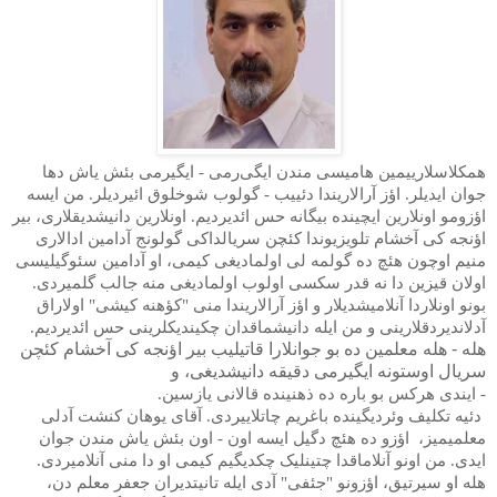
همکلاسلارییمین هامیسی مندن ایگی
ر
می - ایگیرمی بئش یاش دها
جوان ایدیلر. اؤز آرالاریندا دئییب - گولوب شوخلوق ائیردیلر. من ایسه
اؤزومو اونلارین ایچینده بیگانه حس ائدیردیم. اونلارین دانیشدیقلاری، بیر
اؤنجه کی آخشام تلویزیوندا کئچن سریالداکی گولونج آدامین ادالاری
منیم اوچون هئچ ده گولمه لی اولمادیغی کیمی، او آدامین سئوگیلیسی
اولان قیزین دا نه قدر سکسی اولوب اولمادیغی منه جالب گلمیردی.
بونو اونلاردا آنلامیشدیلار و اؤز آرالاریندا منی "کؤهنه کیشی" اولاراق
آدلاندیردقلارینی و من ایله دانیشماقدان چکیندیکلرینی حس ائدیردیم.
هله - هله معلمین ده بو جوانلارا قاتیلیب بیر اؤنجه کی آخشام کئچن
سریال اوستونه ایگیرمی دقیقه دانیشدیغی، و
- ایندی هرکس بو باره ده ذهنینده قالانی یازسین.
دئیه تکلیف وئردیگینده باغریم چاتلاییردی. آقای یوهان کنشت آدلی
معلمیمیز،
اؤزو ده هئچ دگیل ایسه اون - اون بئش یاش مندن جوان
ایدی. من اونو آنلاماقدا چتینلیک چکدیگیم کیمی او دا منی آنلامیردی.
هله او سیرتیق، اؤزونو "جئفی" آدی ایله تانیتدیران جعفر معلم دن،