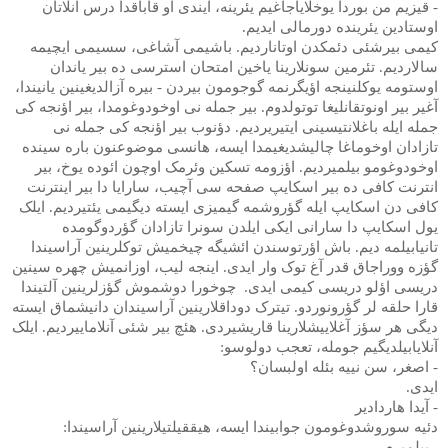
- قیزیم من بوردا یوخلایاجاغیم یئرینه، ایندی او قاباقدا درس آنلاتان
اوستادین یئرینده دورمالی ایدیم.
کیمی بیرشئی دئمکدن اوتاناردیم. باشیمی آشاغی، سسیمی ایچیمه
سالاردیم. تئرمین سونلارینا یاخین امتحان استرسی ده بیر یاندان
اوستومه یوکلنینجه اؤیگرنمه گوجومون بیردن - بیره آزالدیغینین یانیندا،
آغیر بیر اونوتقانلیغا توتولدوم. بیر جمله نی اوخودوغومدا، بیر اؤنجه کی
جمله ایله باغلانتیسینی ایتیریردیم. دؤنوب بیر اؤنجه کی جمله نی
تازادان اوخوماغا چالیشدیغیمدا ایسه، هانسی موضوعنون باره سینده
اوخودوغومو بیلمیردیم. اؤزومه تسکین وئرمک اوچون ائوده یوخ، بیر
انترنت کافی ده بیر اسکایپ صفحه سی آچیب، سارایا دا بیر اینترنت
کافی دن اسکایپ ایله گؤروشمه گیمیزی ایسته دیگیمی یئتیردیم. ایلک
یول اسکایپ دا سارانی ایکی ایلدن سونرا تازادان گؤردوگومده
تانیابیلمه دیم. باش اؤرتوسندن ائشیگه چیخمیش توکلرینین آراسیندا
گؤزه ووراجاق قدر آغ توک وار ایدی. اینجه لیب، اوزانمیش چهره سینین
دریسی اؤلو دریسی کیمی ایدی.
چوخورا دوشموش گؤزلرینین آلتیندا
قارا حلقه لر گؤرونوردو. تیترک دوداقلارینین آراسیندان دانیشماق ایسته
دیگی هر سؤز آغلاییشلارینا قاریشیردی. هئچ بیر شئی آنلاماییردیم. ایلک
آنلایابیلدیگیم جومله، تعجب دولوسو:
- اصغر، سن نییه بئله اولبسان؟
ایدی.
- آیدا هاردادیر
دئیه سوروشدوغومون جوابیندا ایسه، هیققیلتیلارینین آراسیندا:
- بیلمیرم.