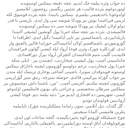
ده جواب وئره بیلمه جک ایدیم. نئچه دقیقه نیمکتین اوستونده
اوتوردوغوم یئرده قالیب، هر شئیین رنگسیز، روحسوز، آنلامسیز
اولدوغونا باخدیغیمی بیلمیرم. نیمکتین یانیندا، نئچه یئرده قوسوق لکه
لرینین قیراغیندا بوش بیر وودکا شوشه سی وار ایدی. یاریسی نا قدر
دولو اولان کیچیک بیر وودکا شوشه سی ده نیمکتین اوستونده
قالمیشدی. یئرده بیر نئچه سکه خیردا پول گونشین آیشیغی آلتیندا
پاریلداییردی. باشماغیمین بیر تایی آیاغیمدا دگیل ایدی. اطرافدا دا
گؤرونموردو. باشماقسیز اولان آیاغیمداکی جورابدا قالین پالچیق وار
ایدی. اؤردکلره چورک وئرن قوجا آرواد ایله کیشی گؤلون قیراغیندان
قاییدیب گلیب منیم قاباغیمدان کئچرکن آرواد بیرآز دوراقسادی.
چانتاسینی آچیب، پول کیفینی چیخاردیب، ایچیندن بیر - ایکی سکه
خیردا پول چیخاردیب، ترحم دولوسو گؤزومون ایچینه باخاراق نیمکتین
اوستونه قویدوقدان سونرا، باشینی آشاغی یوخاری ترپتمک ایله مندن
بیر جواب گؤزله ییرکیمی قالدی. حوصله سیزجه، رمق سیز گؤزلریمی
گؤزونون ایچینه تیکدیم. آغزیمی آچیب، "من، باشینا داش دوشموش بیر
مملکتین سرطان متخصصی
و جراحی یام، بوتون فامئلیمین اولدوغو
کیمی، شهریمین ده افتخاری ایدیم من" دئیه بیلمه دیم. قوجا کیشی
آروادینین قولوندان توتدو.
- گل گئدک، دیل آنلامیر، سون زاماندا مملکتلرینده چؤرک تاپابیلمه
ینلرین هامیسی آلمانا سیغینیر.
چوخ چتینلیکله اؤزومو ائوه یئتیردیگیمده، گئجه ساعات اون ایدی.
یورقونلوقدان آیاق اوسته دورابیلمیردیم. پالچیقلی پالتاریم، آیاغیمداکی