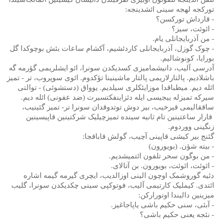
تورکجه لهجه سینی ائشدینجه:
- قارداش تورکسن؟
- ائوئت، سیز؟
- من آذربایجانلی یام.
- چوک گوزل، آذربایجانلی کاردئشیم، آکشام ساعات بئش بوچوکدا گل
بورایا، کونوشالیم.
آدرسی آلیب، دانیشمامیزی کسدیکدن سونرا، ائو ایشلریمی گؤرمه گه
باشلادیم. پالتارلاریمی پالتار ماشینینا تؤکدوم. ائوی سوپروب، تر - تمیز
ائله دیم. میطباقدا موزایئکلری سیلدیم. یوواق (دستشوئی) - توالتی
سیرکه تمیزله ییجیسی ایله دئزاینفکتسیرت (ضد عفونی) ائله دیم.
ساققالیمی قیرخیب، بیر دوش توتدوقدان سونرا تر- تمیز گئینیب،
قارار ساعتینین تام ثانیه سینده تمیزچیلیک شرکتینین قاپیسینین
زنگینی ووردوم.
گئنج بیر کیشی قاپینی آچیب، گولش قاباقجا:
- بیته شؤن. (بویورون)
- من بوگون سحر تلفون ائتمیشدیم.
- ائوئت، ائوئت، بویورون. بن آتالای.
دئیه گوروشمک اوچون الینی اوزالدیب، ایچری گیرمه گیمه اشاره
ائتدی. کیملیک کارتیمی آلیب، فوتوکپی سینی چکدیکدن سونرا، گلیب
میزینین دالیندا اوتورارکن:
- آبئی، سنی حکیم باشی یاپاجاغیز.
- نئجه یعنی حکیم باشی؟