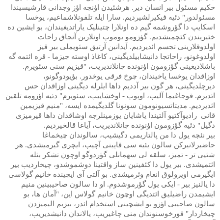
حکیم مسئول بیر انسان دیر. هرشئیدن اؤنجه اؤز وجدانی قارشیسیندا
مسئولدور" دئیه فیکیرلشیردیم. سارا ایله تلفونلاشماغیم، یوخسا
اسکایپ دا گؤروشمه گیم ده اونلارا چتینلیک یاراتدیغیندان، بو ایشین ده
خئیریندن کئچمیشدیم. گؤزومو یوموب اونلارین آنجاق راحات
اولدوقلارینی تجسم ائدیردیم. آیدانین آرتیق سئویملی بیر قیز
اولدوغونو، راحاتجا دانیشابیلدیگینی، کاغاذ اوسته جیزما - قره ائتمه گه
باشلادیغینی گؤزومون اؤنونده جانلاندیریب، "قیزیم سنی سئویرم.
اوزاقدان یوخسا یاخیندان، چوخ فرقی یوخدور. بؤیودوگونو،
دیرچلدیگینی، هر گون بیر آددیم داها ایلرله دیگینی اوزاقدان حس
ائدیرم. قوجاغیما آلیب، اوپوب - اوخشاییب، سئویرم" دئیه اؤزومه تلقین
ائدیردیم. مدیتاتسیونومون سونونا گلدیگیمده ایسه، "منیم قیزیمین
قانی
رادیوآکتیو آلتیندا یاشایان یوزمینلرجه اوشاقدان داها قیرمیزی
دگیل" دئیه گؤزومون اؤنونده جانلاندیریب، آیاغا قالخیردیم.
بیر نئچه یول دا من پالتاریمی دگیشیب، سالوندان چیخماغا
حاضیرلانیرکن سالون یئیه سی قاپینی آچیب، ایچری گیرمیشدی. هر
شئیی تر - تمیز، سلقه لی سهمانلی گؤردوگو اوچون تشکر بئله
ائتمیشدی. بیر یول دا کئفینین ساز واقتینا دوشموشدو، چیخاردیب بیر
ایگیرمی اویرولوق انعام وئرمیشدی. بو آلتی آی ایچینده خانیم گولاسی
دا یالنیز بیر - ایکی یول گؤرموشدوم. او دا سالون صاحیبینین منیم
ایشیمدن راضیلیق ائتدیگی اوچون خانیم گولاس این، "آمان ها، بو
سالون صاحیبی اؤزو بو ایشچینی استخدام ائدر، بیزیم الیمیزدن
چیخاردار" قورخوسنوندان منی چاغیریب، یالاندان دانیشدیریب،