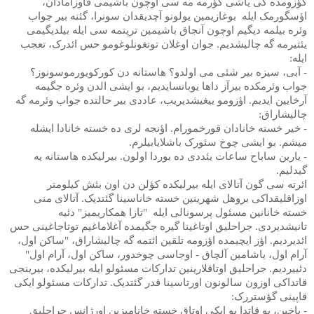
گؤزومده کی یاشی گؤرمه مه سی اوچون باشیمی قاوزامادان،
اؤسگورمک ایله
بوغازیمین یولونو آچدیقدان سونرا، گئنه بیر جواب
وئره بیلمه دیگیم اوچون آنجاق باشیمین ترپتمه سی ایله بیلدیگیمی
یئتیرمه گه چالیشدیم. جوان اوغلان توتغونلوغومو حس ائدرک، تعجب
ایله:
- آبی، سیزه بیر شئی می اولدو؟ هاستانه دن کورکویورموسونوز؟
جواب وئرمکده بیرآز داها یوبانسایدیم، بو ایشی الدن وئره جگیمه
آرخایین ایدیم. اؤزومو ییغیشدیریب، عاددی بیر حالتده جواب وئرمه گه
چالیشاراق:
- خیر خسته خانادان قورخمورام. اؤنجه لری ده خسته خانادا ایشله
میشم. بو ایشی چوخ سئورک باشلایابیلرم.
- یارین ساباح ساعات یئددی ده بوردا اولون. بیرلیکده هاستانه یه
گیدلیم.
ائرته سی گون آتالای ایله بیرلیکده کؤلن دن اون بئش کیلومتر
اوزاقلیقداکی بروهل شهرینین خسته خاناسینا گئتدیک. آتالای منی
خسته خانانین مسئول پرسونالی ایله
"تازا همکاریمیز" دئیه
تانیشدیردی. جراحلیق اوتاغینا گیره جگیمده آغلاماغیم توتاجاغینی حس
ائدیردیم. اؤز ایچیمده اؤزومه تلقین ائتمه گه چالیشاراق، "ساکن اول،
آرام اول، یاشامین آلچاق - اوجاسی چوخدور، ساکن اول، آرام اول"
دئییردیم. جراحلیق اوتاقلارینین تدارکات مسئولو ایله بیرلیکده، بیرینجی
قاتداکی اوزون سالونون اورتاسینا قدر گئتدیک. تدارکات مسئولو ایکی
قاپینی گؤستررک:
- باخین، بو قاتدا بو ایکی اوتاق خسته خانامیزین اورژانس جراحلیق