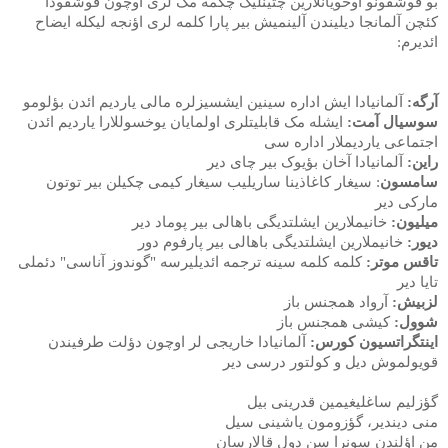
بو قوشقونو اوخویانلارین چتینلیک چکمه مک لری اوچون قوشقودا
کئچن آلمانجا دیلیندن آلینمیش بیر پارا کلمه لری اؤنجه لیکله ایضاح
ائدیرم:
آرگه:
آلمانیادا ایش اداره سینین ایشسیزلره مالی یاردیم ائدن بؤلومو
سوسیال آمت:
ایشله مک قابلیتلری اولمایان یوخسوللارا یاردیم ائدن
اجتماعی یاردیملار اداره سی
راین:
آلمانیادا آخان بؤیوک بیر چای دیر
سامسون
: سیغار کاغاذینا ساریلیب سیغار کیمی چکیلن بیر توتون
مارکی دیر
میلیون:
خانیملارین ایشلتدیگی باهالی بیر پوماد دیر
دیور:
خانیملارین ایشلتدیگی باهالی بیر پارفوم دور
تاقس موتر:
کلمه کلمه سینه ترجمه ائدیلیرسه "گوندوز آناسی" دئملی
تایا دیر
لزبیش:
آرواد همجنس باز
شوول:
کیشی همجنس باز
اینتگراتسیون کورس:
آلمانیادا خاریجی لر اوچون دؤلت طرفیندن
قویولموش دیل و کولتور درسی دیر
گؤزلیم ساغلیغیمین قدرینی بیل
منی دیندیر، گؤزومون یاشینی سیل
من اؤلندن سونرا سن دول قالارسان