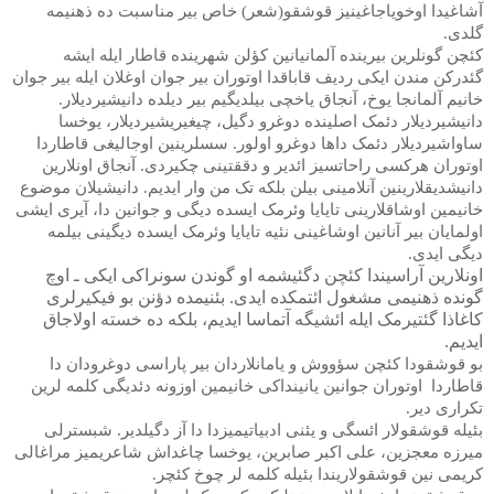
آشاغیدا اوخویاجاغینیز قوشقو(شعر) خاص بیر مناسبت ده ذهنیمه
گلدی.
کئچن گونلرین بیرینده آلمانیانین کؤلن شهرینده قاطار ایله ایشه
گئدرکن مندن ایکی ردیف قاباقدا اوتوران بیر جوان اوغلان ایله بیر جوان
خانیم آلمانجا یوخ، آنجاق یاخچی بیلدیگیم بیر دیلده دانیشیردیلار.
دانیشیردیلار دئمک اصلینده دوغرو دگیل، چیغیریشیردیلار، یوخسا
ساواشیردیلار دئمک داها دوغرو اولور. سسلرینین اوجالیغی قاطاردا
اوتوران هرکسی راحاتسیز ائدیر و دققتینی چکیردی. آنجاق اونلارین
دانیشدیقلارینین آنلامینی بیلن بلکه تک من وار ایدیم. دانیشیلان موضوع
خانیمین اوشاقلارینی تایایا وئرمک ایسده دیگی و جوانین دا، آیری ایشی
اولمایان بیر آنانین اوشاغینی نئیه تایایا وئرمک ایسده دیگینی بیلمه
دیگی ایدی.
اونلارین آراسیندا کئچن دگئیشمه او گوندن سونراکی ایکی ـ اوچ
گونده ذهنیمی مشغول ائتمکده ایدی. بئنیمده دؤنن بو فیکیرلری
کاغاذا گئتیرمک ایله ائشیگه آتماسا ایدیم، بلکه ده خسته اولاجاق
ایدیم.
بو قوشقودا کئچن سؤووش و یامانلاردان بیر پاراسی دوغرودان دا
قاطاردا
اوتوران جوانین یانینداکی خانیمین اوزونه دئدیگی کلمه لرین
تکراری دیر.
بئیله قوشقولار ائسگی و یئنی ادبیاتیمیزدا دا آز دگیلدیر. شبسترلی
میرزه معجزین، علی اکبر صابرین، یوخسا چاغداش شاعریمیز مراغالی
کریمی نین قوشقولاریندا بئیله کلمه لر چوخ کئچر.