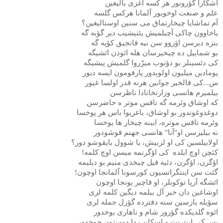
آشکارا گؤرونور هر کسه آغزی بالیغین
علم و صنعت اوخویور آلمانا هرکس گلسه
آم تماشایا چیخارتماق می سنین اوستالیغین؟
یاخاوون چاکی آچیلمیش یئتیشیب دیر گؤبه گه
بنزه دیرسن اؤزوو سن نیه قانجیق کؤپه گه
بو شماییل ده چیخیرسان هله ائودن ائشیگه
کی دئسینلر بو دؤنوب میرّروا گلمیش پیشیگه
پومادین میلیون اولوبدور پارفومون ایسه دیور
س...کی قالخیر جوانین هرنه قدر اولسا غیور
بیلمیرم هانسی وزارتخانادا ناظرسن
که اوشاق وئرمه گه تاقس موتر ه حاضرسن
دوغدوغوندور بو اوشاق، باغریوا باس هر پوخسا
وئرمه تاقس موتره، ایبنه چیخار ها یوخسا
نه بیلیرسن او"آنا" هانسی جهنم قوشودور
اولابیلسین کی او لزبیش، یا شوول بایقوشو دور؟
کئچن اوچ ایلده
کی اؤگرنمه میسن اوچ کلمه!
اؤگرن، اؤگرن، دئیه قیل چیخدی منیم بو دیلیمه
گئت سن اینتگراتسیون کورسونا آلمانجا اوچون!
ائشگه آرپا توکوبلر، او قاچیر یونجا اوچون
اوشاغین دان خبر آل بیلمه دیگین کلمه لری
سؤیله یازسین سنه دفترده گؤزل جمله لری
ائوه گلدیکده گؤرور شام و ناهاری یوخدور
بس کی اینترنت و اسکایپ دا دوستون چوخدور