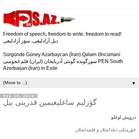
Freedom of speech, freedom to write, freedom to read!
دیل آزادلیغی، سؤز آزادلیغی
Sürgünde Güney Azərbaycan (İran) Qələm Əncüməni
سورگونده گونئی آذربایجان (ایران) قلم انجومنی PEN South
Azerbaijan (Iran) in Exile
▼
Sep 19, 2014
گؤزلیم ساغلیغیمین قدرینی بیل
درویش اوغلو
حؤرمتلی دیلداشلار و قلمداشلار،