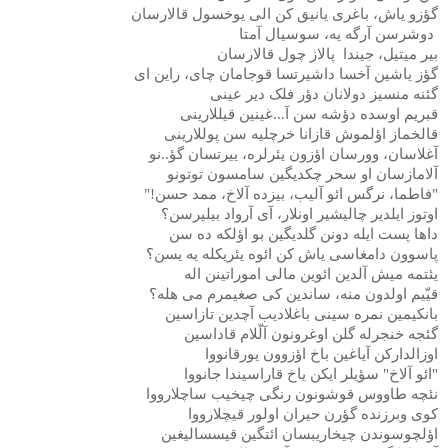
گؤزو یاش، باغری یانیق کن الی یوخسول قالارسان
دوشرسن آرگه یه، سوسیال آمتا
بیر میتیل، جیندا
پالاز چول قالارسان
گؤز یاشین آخسا داشیرتسا قوجامان چای، راین ای
گئنه منسیز دولانان دؤر فلک دیر عینی
قبریم اوسده دؤشه سن آ...غینین قیللارینی
قالخماز اؤلموش قازانا خرچلیه سن پوللارینی
آغلاسان، وورسان اؤزون یئرلره، ییرتسان گؤ..نو
آلامازسان او سحر چکدیگین سامسون توتونو
"فاطما، نرگس ائو آلیب، بیزده آلاخ، ممد حسن!"
اوتوز ایلدیر چالیشیر اونلار، آی آرواد بیلیرسن؟
داها پست ایله دونن گلدیگین بو اؤلکه ده سن
پاسوون دامغاسی یاش کن ائوه یئریکله یه یسن؟
یئتمه میش آلدین ائوین مالی اموراتینن اله
قیّیم اولدون منه، ساندین کی صغیمرم می هله؟
بانکیمین نمره سینی باغلادیب آچدین تازاسین
گئجه خنجرله گلن اوغرونون آلّلام قاداسین
اوزالدارکن آیاغین باخ اؤزوون یورقانووا
"ائو آلاخ" سؤیلر ایکن یاخ قاراسیندا جانووا
نئچه طاووس قوشونون رنگی چیخیب ساچلارووا
کوی وبرزنده گؤرن حیران اولور قیچلارووا
اؤلچوسوندن چیخاریبسان ائتگین قیسسالیغین