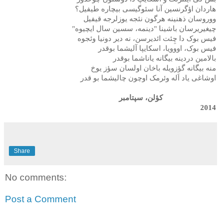
هاردان اؤگرنسین آنا سئوگیسی بیچاره طیفیل؟
ووروسان ذهنینه هرگون نئجه یوزلرجه قیفیل
چیغیریرسان باشینا "دینمه، سسین سال ایچیوه"
فیس بوک دا چِئت ائدیرسن، نه دیر دونیا وئجوه
فیس بوک، اووویا، اسکایپا آلیشما بوقدر
بالامین دردینه بیگانه یاناشما بوقدر
منه بیگانه گؤزویله باخان اولسان سؤز یوخ
اوشاغی یاد اَله وئرمک اوچون چالیشما بو قدر
کؤلن، سپتامبر
2014
Share
No comments:
Post a Comment