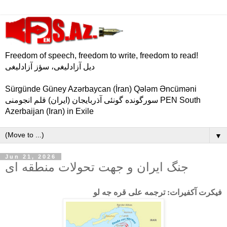
Freedom of speech, freedom to write, freedom to read!
دیل آزادلیغی، سؤز آزادلیغی
Sürgünde Güney Azərbaycan (İran) Qələm Əncüməni
سورگونده گونئی آذربایجان (ایران) قلم انجومنی PEN South
Azerbaijan (Iran) in Exile
▼
Jun 21, 2026
جنگ ایران و جهت تحولات منطقه ای
فیکرت آکفیرات:
ترجمه علی قره جه لو