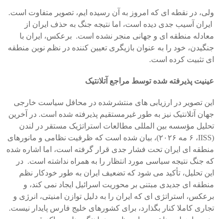
ولی، در نقطه ای که امروز به آن رسیده ایم، تصویر متفاوت است.
ایران آسیب جدی دیده است، اما نتیجه جنگ به حذف ایران از
معادله منطقه ای و جهانی منجر نشده است. برعکس، ایران با
جنگیدن، خود را به عنوان بازیگری تعیین کننده در نظم نوین منطقه
ای تثبیت کرده است.
عینیت پذیرفته شده توسط مراجع آتلانتیک
این تصویر در ارزیابی های منتشرشده در محافل سیاست خارجی
جهان آتلانتیک نیز به طور غیرمستقیم پذیرفته شده است. در آخرین
تحلیل مؤسسه بین المللی مطالعات استراتژیک مستقر در لندن
(
IISS
،
۶
مه
۲۰۲۶)
، بیان شده است که ظرفیت نظامی و مانورهای
منطقه ای ایران تحت فشار جدی قرار گرفته است، اما اشاره شده
که جنگ نتیجه سیاسی مورد انتظار را به همراه نداشته است. در
این تحلیل، تأکید می شود که تضعیف ایران به طور خودکار نظم
منطقه ای جدیدی مبتنی بر محوریت اسرائیل ایجاد نمی کند، و
برعکس، استراتژی ای که ایران را به دلیل توازن امنیتی، انرژی و
تجاری کاملا کنار بگذارد، برای کشورهای خلیج فارس پایدار نیست.