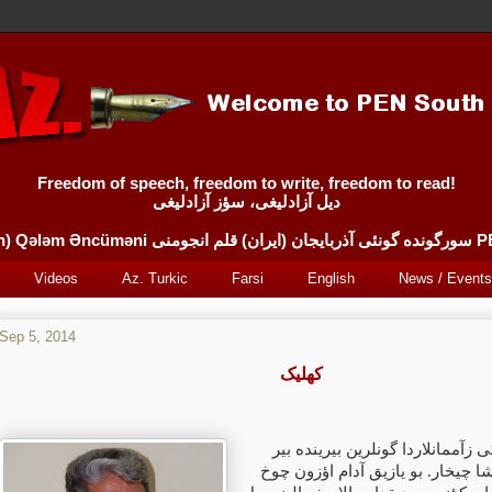
Freedom of speech, freedom to write, freedom to read!
دیل آزادلیغی، سؤز آزادلیغی
Sürgünde 
Videos
Az. Turkic
Farsi
English
News / Events
Sep 5, 2014
کهلیک
ی زآممانلاردا گونلرین بیرینده بیر
شا چیخار. بو یازیق آدام اؤزون چوخ