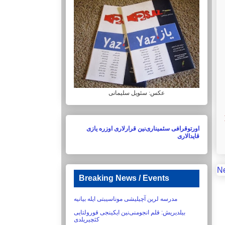
عکس: سئویل سلیمانی
اورتوقرافی سئمیناری‌نین قرارلاری اوزره یازی
قایدالاری
N
Breaking News / Events
مدرسه لرین آچیلیشی موناسیبتی ایله بیانیه
بیلدیریش:‏ قلم انجومنی‌نین ایکینجی قورولتایی
کئچیریلدی