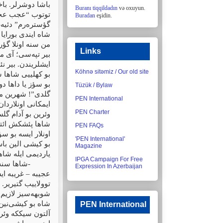
باشا دوشرلر. باخ
Buranı tiqqildadın
və oxuyun.
توتوب “عجب عجب 
Buradan
eşidin.
گؤستره‌رم” دئیه-
شاه ایندی بورایا 
من سنه اونلا گؤر
Links
بیر تپه‌سی؛ آی م
ایشلریندن. بیر ن
Köhnə sitəmiz / Our old site
بو کهلییی شاها س
بو سؤز یا داها د
Tüzük / Bylaw
گلدی”! شهرین مئی
PEN International
ایمکانی اونلاردان
PEN Charter
وئرین بو آدام گلس
شاها پئشکش ائت
PEN FAQs
اونلار ایسه بو س.
'PEN International'
بو کیشی الین با
Magazine
یاردیمی ایله شاه
IPGA Campaign For Free
شاها سنه 
-
Expression In Azerbaijan
عجیبه – غریبه ایش
توولاییب گتیریر. 
شوبهه‌سیز لازیم ا
شاه بو کیشی‌نین آ
PEN International
آلتون سیککه وئره