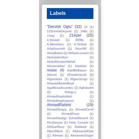
Labels
"Dervish Oglu"
(32)
10
(1)
12GünlukDoyush
(1)
1Mai
(1)
21Azer
(20)
1may
(1)
4.Gewalt
(1)
80Illik
(1)
A.Memedov
(1)
A.Terbiat
(2)
AAgGueneili
(1)
Aban98
(2)
AbasBabai
(1)
AbbasLessani
(1)
AbdulaGorKen
(1)
AbdulHosseinNahid
(1)
AbuzerJafari
(1)
Adabiiat
(1)
Adalati
(8)
AdelBaBayev
(1)
Adonis
(1)
AFarahmandi
(2)
Afganistan
(1)
AfganJungs
(1)
AfrasiabBedelBeyli
(1)
AgaMusaAxundov
(2)
Aghdashli
(2)
AHegcu
(1)
AhmadAsadollahi
(1)
AhmadAsgharpoor
(1)
AhmadRahimi
(19)
AhmadShaya
(1)
AhmedCemil
(1)
AhmedPoori
(1)
AhmedSadigi: EshrafNoranli
(1)
AhuDaryaii
(1)
Aime Cesaire
(1)
AkhbarRooz
(1)
Alakbarli
(1)
AlbertMemi
(1)
AleksandrKlab
(1)
Aleman
(1)
AlexanderDugin