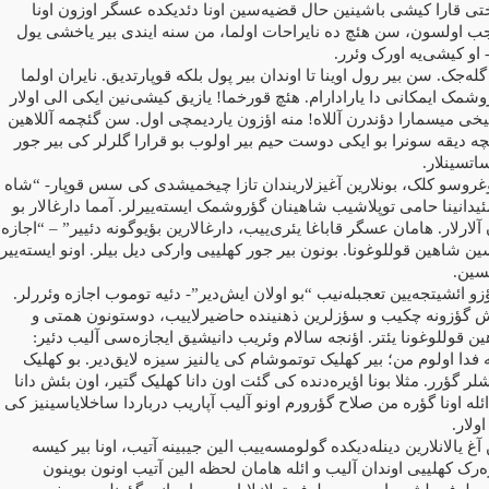
تی قارا کیشی باشینین حال قضیه‌سین اونا دئدیکده عسگر اوزون اونا
اولسون، سن هئچ ده نایراحات اولما، من سنه ایندی بیر یاخشی یول
.
 او کیشی‌یه اورک وئرر
گله‌جک. سن بیر رول اوینا تا اوندان بیر پول بلکه قوپارتدیق. نایران اولما
وشمک ایمکانی دا یارادارام. هئچ قورخما! یازیق کیشی‌نین ایکی الی اولار
یخی میسمارا دؤندرن آللاه! منه اؤزون یاردیمچی اول. سن گئچمه آللاهین
ئچه دیقه سونرا بو ایکی دوست حیم بیر اولوب بو قرارا گلرلر کی بیر جور
.
اتسینلار
وغروسو کلک، بونلارین آغیزلاریندان تازا چیخمیشدی کی سس قوپار- “شاه
دانینا حامی توپلاشیب شاهینان گؤروشمک ایسته‌ییرلر. آمما دارغالار بو
 آلارلار. هامان عسگر قاباغا یئری‌ییب، دارغالارین بؤیوگونه دئییر” – “اجازه
ین شاهین قوللوغونا. بونون بیر جور کهلییی وارکی دیل بیلر. اونو ایسته‌ییر
.
سین
ؤزو ائشیتجه‌یین تعجبله‌نیب “بو اولان ایش‌دیر”- دئیه توموب اجازه وئررلر
ش گؤزونه چکیب و سؤزلرین ذهنینده حاضیرلاییب، دوستونون همتی و
:
ین قوللوغونا یئتر. اؤنجه سالام وئریب دانیشیق ایجازه‌سی آلیب دئیر
فدا اولوم من؛ بیر کهلیک توتموشام کی یالنیز سیزه لایق‌دیر. بو کهلیک
لر گؤرر. مثلا بونا اؤیره‌دنده کی گئت اون دانا کهلیک گتیر، اون بئش دانا
ائله اونا گؤره من صلاح گؤرورم اونو آلیب آپاریب درباردا ساخلایاسینیز کی
.
ولار
غ یالانلارین دینله‌دیکده گولومسه‌ییب الین جیبینه آتیب، اونا بیر کیسه
‌رک کهلییی اوندان آلیب و ائله هامان لحظه الین آتیب اونون بوینون