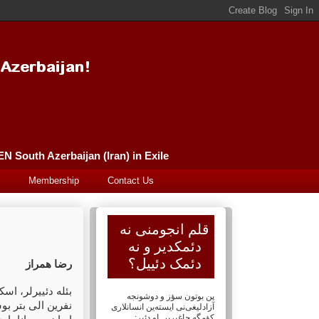
Güney Azərbaycan (İran) Qələm Əncüməni سورگونده گونئی آذربایجان (ایران) قلم انجومنی PEN South Azerbaijan (Iran) in Exile
Membership
Contact Us
قلم انجومنی نه
دئمکدیر و نه
دئمک دئییل؟
رضا همراز
بئله دئییرلر، اسک
پن بوتون سؤز و دوشونجه
نفرین الی بتر بو
آزادلیغی‌نی ایسته‌ین انسانلاری
کؤمگه چاغیریر. او دئیر: