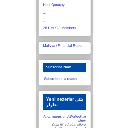
Hadi Qaraçay
...
...
28 Üzv / 28 Members
Maliyyə / Financial Report
Subscribe Now
Subscribe in a reader
Yeni nəzərlər یئنی
نظرلر
Anonymous
on
AWahedi iki
sheir
Yaşa Əhəd ağa, əllərə