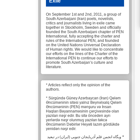
Exile
On September 1st and 2nd, 2011, a group of
South Azerbaijani (Iran) poets, novelists,
critics and journalists living in exile came
together in Stockholm, Sweden and officially
founded the South Azerbaijani chapter of PEN
International, fully accepting the charter and
rules of the International PEN, and founded
on the United Nations Universal Declaration
of Human rights. We would like to concentrate
our efforts on the lines of the Charter of the
International PEN to continue our efforts to
promote South Azerbaijan’s culture and
literature.
* Articles reflect only the opinion of the
authors.
* Sürgündə Güney Azərbaycan (İran) Qələm
Əncüməninin sitəsi yalnız Beynəlxalq Qələm
Əncüməninin (PEN) mənşuru və İnsan
Haqları Bəyannaməsinin çərçivəsində olan
yazıları nəşr edir. Bu sitə önceden ayrı
yerlərdə nəşr olunmuş yazıları təkcə
Əncümənin Dəbirlər Heyəti lazım gördükdə
yenidən nəşr edir.
* وبگاه انجمن قلم آذربایجان جنوبی (ایران) در تبعید