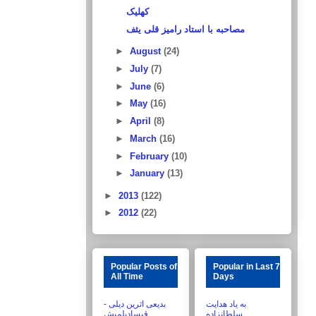
کهلیک
مصاحبه با استاد رامیز قلی یئف
►
August
(24)
►
July
(7)
►
June
(6)
►
May
(16)
►
April
(8)
►
March
(16)
►
February
(10)
►
January
(13)
►
2013
(122)
►
2012
(22)
Popular Posts of
Popular in Last 7
All Time
Days
به یاد هدایت
بدیعی اثرین دیلی -
سلطانزاده
قیسادیلمیش