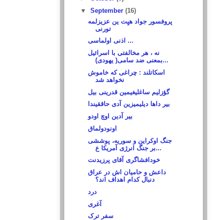
▼
September
(16)
پروفسور جواد هیِت ین عزیزلمه
تورنی
اذنی اولماسی ...
نه ، هر مخالفتی با اسرائیل
بمعنی ضد سامی( یهودی)...
اسکاتلند : چراغی که خاموش
نخواهد شد
گؤزلیم ساغلیغیمین قدرینی بیل
بیر داها دیلیمیزین آدی حاققیندا
بیر آدین اوچ اودو
اونودولماق
جنگ اوکراین و سوریه، پوششی
بر جنگ انرژی آمریکا ع...
خودافشاگری آقای پرزیدنت
داعش و حامیان اش در عراق
دنبال کدام اهداف اند؟
درد
آغری
سفر ترک