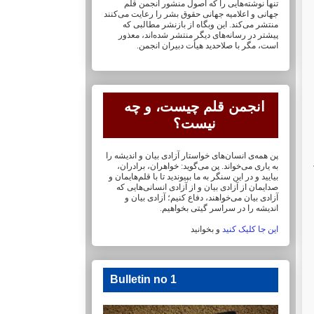
تنها نوشته‌هایی را که اصول منشور انجمن قلم
جهانی و ‏اعلامیه جهانی حقوق بشر را رعایت می‌کنند
منتشر می‌کند. این وبگاه از بازنشر مطالبی که
پیشتر در ‏رسانه‌های دیگر منتشر شده‌اند، معذور
است، مگر با صلاحدید هیأت دبیران انجمن.
انجمن قلم چیست، و چه
نیست؟
پن همه‌ی انسان‌های خواستار آزادی بیان و اندیشه را
به یاری می‌خواند. پن می‌گوید: خواهران، ‏برادران،
بیایید و در این سنگر به ما بپیوندید تا با قلم‌هایمان‏ و
صدایمان از آزادی بیان و از آزادی ‏انسانی‌هایی که
آزادی بیان می‌خواهند، دفاع کنیم؛ آزادی بیان و
اندیشه را در سراسر گیتی ‏بخواهیم.
این جا کلیک کنید
و بخوانید
Bulletin no 1