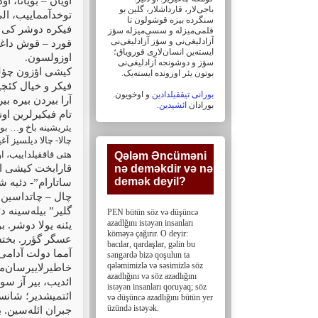
اویان – بویانا، ا
باجی‌لار، ‏قارداشلار، گلین بو
توخدآمماییب، الی
سنگرده بیزه قوشولون تا
فیکره دوشر کی اؤ
قلمی‌میزله و سسی‌میزله سؤز
آزادلیغی‌نی و سؤز ‏آزادلیغی‌نی
قورد – قوش داغی
ایسته‌ین انسان‌لاری قورویاق؛
.
اوزولسون
سؤز و دوشونجه آزادلیغی‌نی
کیشی اؤزون چؤله 
بوتون یئر اوزونده ایسته‌یک. ‏
فیکر و خیال کئچیر
بورانی تیققیلدادین
و اوخویون.
آرا بیردن بیره ب
.
ائشیدین
بورادان
تام فیکیرلرین او.
یئریشینه باخ و… بو د
چالا- چالا دیلسیز آ
هئی قاققیلداییب، او
Qələm Əncüməni
قارابخت کیشی ای
nə deməkdir və nə
demək deyil?‎
ساتارام”- دئیه ش
چال – چاتداسین سس
گلیر” بیله‌سینه 
PEN bütün söz və düşüncə
azadlğını istəyən insanları
یئنه یولا دوشر.
köməyə çağırır. O deyir:
عسگر گؤرر. بخت.
bacılar, ‎qardaşlar, gəlin bu
آمما دولت آدامی
səngərdə bizə qoşulun ta
qələmimizlə və səsimizlə söz
خاطیرلاییرسان‌می
azadlığını və söz ‎azadlığını
ائدیب، بیر آز سو
istəyən insanları qoruyaq; söz
ائتمیشدیر؛ شانسد
və düşüncə azadlığını bütün yer
üzündə istəyək.
جبران ائله‌سین. 