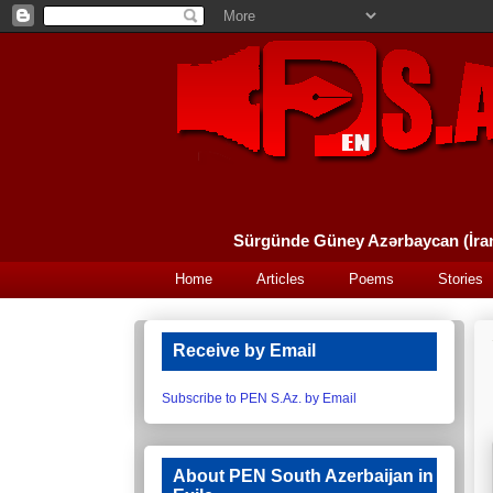
Home
Articles
Poems
Stories
Receive by Email
Subscribe to PEN S.Az. by Email
About PEN South Azerbaijan in