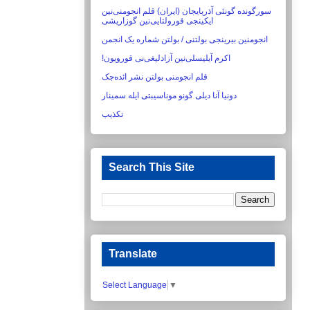
سورگونده گونئی آذربایجان (ایران) قلم انجومنی‌نین
ایکینجی قورولتایی‌نین گوزاریشی‏
انجومنین بیرینجی بولتنی / بولتن شماره یک انجمن
اکرم آیلیسلی‌نین آزادلیغی‌نی قورویون!‏
قلم انجومنی بولتن نشر ائده‌جک
دونیا آنا دیلی گونو موناسیبتی ایله سمینار
تکذیب
Search This Site
Translate
Select Language
▼