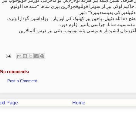
 طرفه، لشین ایسه بیر طرفه تولازلایار. بو ماجرانی گؤرنلر حویوخوب بیر
کیم اولار. بیر آز سونرا قوللوقچولارین بیری شاها “سنه فدا اولوم
.
ئییلدیر کی به‌ینمه‌دینیز؟” دئیر
هئچ ده ائله دئییل. باخین بیر کهلیک کی اوز یار – یولداشین گودازا وئره
.
 مفته‌سینه ساتا، جزاسی یالنیز اؤلوم دور
زیندان ائشیدنلر هامیسی یئنه توموب، یئنی بیر درس آلمالارین
No comments:
Post a Comment
ext Page
Home