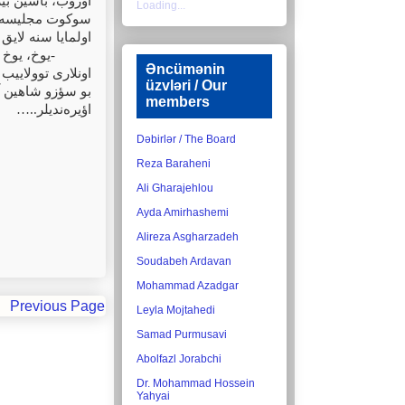
اوزوب، باشین بیر
Loading...
سوکوت مجلیسه حا،
اولمایا سنه لایق د
یوخ، یوخ ،
-
Əncümənin
اونلاری توولاییب
üzvləri / Our
بو سؤزو شاهین آغ
members
…..
اؤیره‌ندیلر
Dəbirlər / The Board
Reza Baraheni
Ali Gharajehlou
Ayda Amirhashemi
Alireza Asgharzadeh
Soudabeh Ardavan
Mohammad Azadgar
Previous Page
Leyla Mojtahedi
Samad Purmusavi
Abolfazl Jorabchi
Dr. Mohammad Hossein
Yahyai