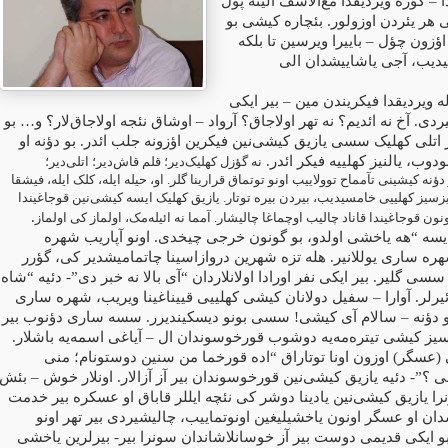
ودا – کؤزه ویردیقدا مع‌الاسف الینه پول
 هر یئردن اوزولور. بئچاره کیشی بو
زون چؤل – باییرا ویرسین تا بلکه
دیب، آجی یاشاییشدان الی
ویردیقدا فیکریندن مین – بیر ایکی
دی. آخ نه ائدیم؟ نه تهر اولاجاق؟ آرواد – اوشاق نئجه اولاجاق‌لار؟ و… بو
یر اتلی کهلیک سسی یازیق کیشی‌نین فیکرین اؤزونه جلب ائدر. بو دؤنه او
نودوب، یالنیز کهلییه فیکر ائدر
نه گؤزل کهلیک‌دیر؛ قلم قاش‌دیر؛ اتلی‌دیر؛
ؤنه کیشینی تآمماح توولاییب اونو توتماق قرارینا گلر. او، حیله ایله، کلک ایله، فیشقا
غیزسیز کهلییی خامسیدیب، بیردن بیره توتار. یازیق کهلیک ایسه کیشی‌نین قوجاغیندا
.
نون قوجاغیندا قاناد چالیب اوچماغا چالیشار. آمما نه ائیله‌مک، اولماز کی اولماز
سه “هه یاخشی اولدو، بو گونون خرجی چیخدی. اونو آپاریب شهره
هره ساری یوللانیر. هله تزه شهرین دروازاسینا چاتمامیشدیر کی، گؤرر
ی گلیر. بیر ایکی نفر اورادا اولانلاردان “آی بالا نه خبر دی”- دئیه “شاه
دئیرلر. آوارا – سفیل دولانان کیشی کهلییی قییناغینا ویریب، شهره ساری
 بو دؤنه – سالام آی کیشی! سسی بونو دیسکیندیرر. سسه ساری دؤنوب بیر
سیز کیشی تیتره‌مه‌یه دوشوب قورخوسوندان ال – آیاغی اسمه‌یه باشلار
 (عسگر) اوزون اونا توتاراق “اده قورخما من سنین دوستونام؛ منی
 ؟”- دئیه یازیق کیشی‌نین قورخوسوندان بیر آز آزالار. اونلار خوش – بئش
نرا یازیق کیشی‌نین یادینا دوشر کی نئچه ایللر قاباق او عسکره بیر خدمت
ان او عسگر اونون یاخشیلیغین اونوتماییب، چالیشیردی بیر تهر اونو
بو ایکی قدیمی دوست بیر آز خوسانلاشاندان سونرا بیر- بیرلرین یاخشی