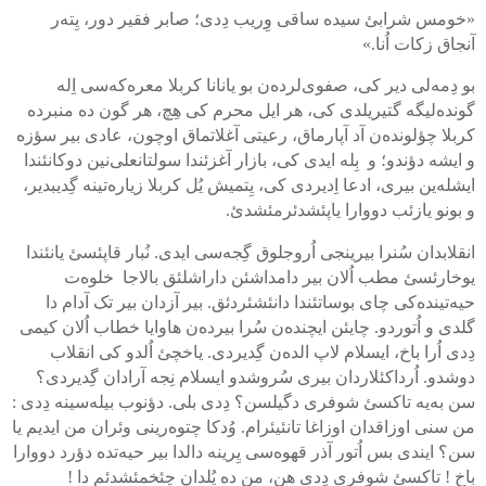
«خومس شرابئ سیده ساقی وِریب دِدی؛ صابر فقیر دور، یِته‌ر
آنجاق زکات اُنا.»
بو دِمه‌لی دیر کی، صفوی‌لرده‌ن بو یانانا کربلا معره‌که‌سی اِله
گونده‌لیگه گتیریلدی کی، هر ایل محرم کی هِچ، هر گون ده منبرده
کربلا چؤلونده‌ن آد آپارماق، رعیتی آغلاتماق اوچون، عادی بیر سؤزه
و ایشه دؤندو؛ و بِله ایدی کی، بازار آغزئندا سولتانعلی‌نین دوکانئندا
ایشله‌ین بیری، ادعا اِدیردی کی، یِتمیش یُل کربلا زیاره‌تینه گِدیبدیر،
و بونو یازئب دووارا یاپئشدئرمئشدئ.
انقلابدان سُنرا بیرینجی اُروجلوق گِجه‌سی ایدی. نُبار قاپئسئ یانئندا
یوخارئسئ مطب اُلان بیر دامداشئن داراشلئق بالاجا خلوه‌ت
حیه‌تینده‌کی چای بوساتئندا دانئشئردئق. بیر آزدان بیر تک آدام دا
گلدی و اُتوردو. چایئن ایچنده‌ن سُرا بیرده‌ن هاوایا خطاب اُلان کیمی
دِدی اُرا باخ، ایسلام لاپ الده‌ن گِدیردی. یاخچئ اُلدو کی انقلاب
دوشدو. اُرداکئلاردان بیری سُروشدو ایسلام نِجه آرادان گِدیردی؟
سن به‌یه تاکسئ شوفری دگیلسن؟ دِدی بلی. دؤنوب بیله‌سینه دِدی :
من سنی اوزاقدان اوزاغا تانئیئرام. وُدکا چتوه‌رینی وئران من ایدیم یا
سن؟ ایندی بس اُتور آذر قهوه‌سی یِرینه دالدا بیر حیه‌تده دؤرد دووارا
باخ ! تاکسئ شوفری دِدی هن، من ده یُلدان چئخمئشدئم دا !