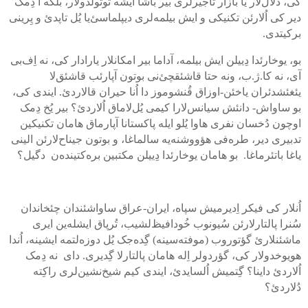
کی، دلال‌لار یا بازار تاجیرلری بیر باشا ایشه توتولدولار، بلکه اُ دِمک
دیر کی اُلارئن تکنیکی و ایش بیلمه‌لری دیپلماسئ‌یا یُل تاپدئ و یِرینی
برکیتدی.
بو، یوخارئدا دِییلن ایش بیلمه، آداما بیر امکانلار یارادار کی، نه اِف‌بی
آی، نه کا.ژ.ب، ونه حتا قاشئقچئ‌نی بوتون آپارئب قاشئق‌لا
یئغئشدئران یاخئن-اوزاق قُنشوموز دا اُنا حیران قالاردئ. ایندی کی،
بو ساواش- دانئش سیانس‌لارا کیمی یُل‌لاماق اُلاردئ؟ بیر یُخ دِمک
اوچون دُخسان نفری هاوا یُلو ایله پاکستانا آپارماق هامان تکنیکین
تدبیری دیر، طره‌فی هؤووشنه‌یه سالماغا، و بوتون جیناح‌لارئن الینی
یاغا باتئرماغا. بو هامان یوخارئدا دِییلن مکتبین بره‌کتینده‌ن دگیل؟
اُنلار کی فیکر اِدیرمیش سپاه، ایران-عراق ساواشئندان چئخاندان
سُنرا پالتارلارئن سُیونوب خُودافیظ‌لشیب، تُرپاق ایشله‌ین ایری
ماشئنلارئ گؤتوروب (موفته‌سینه) گِده‌جک یُل دوزه‌لتمه ایشینه، اُندا
هویوخدولار کی، گؤردولر اِله هامان پالتارلا گِدیری. دای نه دِمک
اُلاردئ داینا؟ گِتمیش اُلسایدئ، ایندی کیم شیخ‌نشین‌لری راکِته
دُلاردئ؟