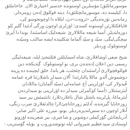
موسورمانلئق] مؤمنلرین اوستونده حدسیز اختیارئ الان خاخاملئق
دا، کیلیسه ده، موسورمانچئلئق‌دا، دینه قوللوق اِده‌ن زومره‌لر،
زمانه‌نین تؤره‌تدیگی «ثروه‌ت‌»دن، ایللاه دا اوچونجوسو کی،
قاباقکئلارئن اوستونه کسدی؛ اؤزلری اوچون وِرگی آدئندا گلیر یُلو
دوزه‌لتدیلر. آمما شیعه ماللالارئ شیعه‌لیک اساسئندا، بوندا دا آیرئ
سِچگی‌لیگی، سیّد و سیّد اُلماما شکلینده ایشه سالئب وسیّده
اوستونلوک وِِردیلر.
شیخ صفی اوشاقلارئ، شاه اسمایئلئن قئلئنجئ ایله، شیعه‌لیگی
رسمی دین اعلان اِده‌نده‌ن بری، بو اوستونلوک گِتدیکجه دین
قوللوقچولارئ آراسئندان چئخئب، هر یاندا، خلق ایچینده ده یِرینه
دوشموش اُلدو. ماللا پالتارئندا اُلان سیدلر باشلارئنا قره عمامه
قُیدولار کی، اؤزلرینی آغ عمامه‌لی (سیّد اُلمایان) ماللادان
آیئرسئنلار. (آمما کوکَمرلی سیدلر ده اؤزلرینی بو سیدلرده‌ن
آیئرماغا، بِل‌لرینه یاشئل شال باغلاردئلار). تانئنمئش بیر سید
زورخانایا گیره‌نده، آدلئم زورخاناچئ‌لارا چالدئقلارئ ضرب زنگی،
اُنلار اوچون ده سس‌لندیره‌ردیلر. بونو، میرزه علی اکبر صابر،
آذربایجانئن گؤرکملی دوشونن و شاعیری، بیر شعرینده اؤزونو
اوستادی سیدعظیم شیروانی ایله توتوشدوروب و بؤبله گؤستریب :