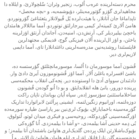
محرم دسته‌لرینده عره‌ب اُلوب، زنجیر وئران؛ سُُلچولارئ، و ایللاه دا
مجاهیدلری گؤزو گؤتورمه‌ینلر، دؤیوشمه‌یه، و «بچه محصل»
تاپداماغا جان آتانلار، یا هیئت‌لرده یُل قُیولانلار یئغئناغئ گؤرونوردو.
هامئ اُلارئ کمیته‌لر کیمی بیرجارلئق توتوردو. آمما ماللالار هامئدان
یاخچئ بیلیردیلر کی، آرتش‌دن، امنیه‌دن، آجاندان آرتئق اؤزلرینه
یاخئن، و اؤز ال‌لرینده اُلان فیزیکی گوج، قدیمکی مجتهدلرین
قاپئسئندا روشدیه‌نین مدره‌سه‌لرینی داغئدانلارا تای، آمما دایمی
لازیم‌لری دیر.
قُشون آمما موسورمان دا اُلسا، موسورمانچئلئق گؤرستسه ده،
باشئ افسرلره باغلئ اُلار. آمما اؤز قُشونوموزون آیرئ دادئ وار.
دادئندان سووای آدئ دا اوستونده دیر. نِجه‌کی انقلاب محکمه‌سی
یِرینده دورور، یانئ هله انقلابدایئق. و بو دا اُنو گوده‌ن قُشونون
ساخلاماسئئنئ سؤزسوز اِده‌ر. سپاه اُیان بویاندان تاپان راکت
دوزه‌لتمه، اورانیوم زنگین‌لتمه، ایشینی یِرآلتئ لابراتواردا تداریک
گؤرمه‌سینه باخمایاراق، بؤیوک لری‌نین بیر پاراسئ طیاره سورمه‌ده
اؤرگنمه‌سینی گؤردوکله، روحیه‌سی و فیکری میدان لوتو، لُتولوق،
بُی دِمه حدینی آشا بیلمه‌دی، «و آشا دا بیلمه‌زدی. اُنا گؤره‌کی
بؤیوک‌باشلارئن ایلک یِرده‌ن گلدیک‌لری هاوانئ باشئندان آتا بیلمه‌ز؛ و
بده‌نه‌سینه گلن تازا قانلار اؤزلری ایله هامان هاوانئ تازالایئر. و اُ