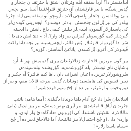
اُینامئسئز دا؟ اُردا سققه ایله وئرئلان آشئق یا جئزئقدان چئخار و
گِده‌ر اِشیگه، یا بیر قارئشدان آز،جئزئق قئراغئندا اُلسا، سو ایچه‌ر.
یانئ پوفله‌سن چئخار. بِله‌نچی اُلاندا، اُیونچو اُنو سققه‌سی ایله چئرتا
بیله‌ر کی بیر یُل‌لوق چئخسئن. یادئزا دوشدو؟ ایچه‌رینی گوده‌ن‌لر
کی پاسدارلار اُلسون، ایندی‌لر بیلینن کیمی داغ داشئن دا ایچینه
گیردیلر کی، گؤرسونلر گیزلنن بیر زاد وار؟. آدام دئ ایش دی دا !
سُرا دا گؤردولر قازئبلار بُش قالئر، ایچه‌ریسینه بیر نِچه دانا راکت
قُیدولار کی اُغرو، یُل‌کسه‌ن یاتاغئ اُلماسئن. گؤره‌ر؟
بیر گون تبریزین قاجار شازدالارئندان بیری گِدیبمیش تهرانا، اُردا
یاشایان تای توشلار ایله گؤروشمه‌یه. گؤروشده بیله‌سینده‌ن
سُروشورلار تبریزده اعیان اشراف دان داها کیم قالئر؟ آه چکیر و
دِییر افسوس کی هامئسئ دونیادان گِدیب بیرجه قالان منم، و بیر آز
دوروخوب و آرتئرئر، بیر ده آز چُخ منیم قرده‌شیم !.
انقلابدان سُرا دا، چُخ آدام داها دونیادا دگیلدی؛ آمما هامئ یاتئب
جئرتدان اُیاق قالمئشدئ. بیر آیرئ تهه‌ر دِسه‌ک، بیر بیز ایدیک (یانئ
ماللالار)، انقلابئن باشئندا، کی اؤزونون «دادگاه»ئ وار ایدی، و
واردئ دا، , [و چُخ احتمال‌لا بیز قالئنجا، اُ دا قالاجاق].بیر ده آز چُخ
«سپاه پاسدارلار» !