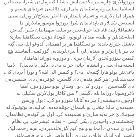
بورژوالارئ چاره‌سیزلیکده‌ن ایش باشئنا گتیرمک‌دن سُنرا، مصدقین
ایسلاما سیللی وئرماسئندان ملی‌لری، دالئسئ «توده‌ای هستم و
همراه امام‌لاری»، و «سپاه پاسداران»ا آغئر سیلاح‌لار وِریلمه‌سینی
ایسته‌ین سُل‌لارئ تاپدایاندان سُرا، بورژوا موسورمانلارئن دا
باشماقلارئنئ قاباغئنا جوتله‌دیلر. بو سلقه سهماندان سُنرا،گنه‌ش
اه‌یله‌شدیلر. و طلبه، میدان لوتونون یُلوندا، دؤلت دسگاهئنا سارئ
یاشئل چئراغ یاندئ. بو دسگاهدا هر یِر اهمیتلی اُلدوغو ایله بِله، گِنه
ده بیر پارا یِرلر و صنده‌ل‌لر، اُ بیری‌لرینده‌ن گؤرکملی اُلماسئنا هِچ
کیمین سؤزو یُخدو. اُلاردان بیری، و دوزونه دوراندا هامئدان
ایسته‌مه‌لی‌سی و ایشتاه آچانئ خزانه دی دا. دگیل یا ده‌ییل؟ لامپا
یاغئ‌نئن پولو هارا گِتمه‌لی دی؟ و کیمین الی ایله؟ و بورا اُ یِردی کی،
دییه‌بیلدیله‌ر : هر کیم منده‌ن دی گلسین، عؤمَرده‌ن دی، شیمیرده‌ن
دی گلمه‌سین ! دوزدو کی، بو اوشاق اُیونو سؤزو دور، آمما
دُغروسونا دوراندا بِله دگیلمی؟ بس کاغاز پول‌لارئن شکیلی نه
اوچون ده‌ییشیله‌ر؟ بیر ده آتابابا سؤزو دو کی، : پول وِرسن
مچیدده‌ن ماللا چئخار. بو باشماق جوتله‌مه‌ده، عدلیه‌ده، بوتونلوک‌له
شوملادئ خزانه‌یه سارئ و نظمیه‌ده کی، اول بیر گونده‌ن نظامدان
چئخمئشدی، واحیدین دِدیگی کیمی، « نظام عیشره‌تی، بی نظام
آلئردئ منده‌ن». آمما بونو هِچ کیم گؤزه‌تله‌میردی. به‌یه رحمت‌لیک
ناصیرزاده ایل‌لر قاباق دِمیردی : آقا قاضي قُی یِره، قاضئ‌لئق