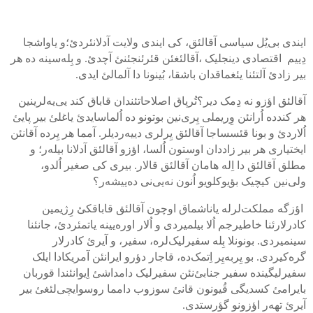
ایندی بی‌یُل سیاسی آقالئق، کی ایندی ولایت‌ آدلانئردئ؛و یاواشجا
دِییم اقتصادی دینجلیک ،آقالئغئن قئرئنجئنئ آچدئ. و بِله‌سینه ده هر
بیر زادئ آلتئنا یئغماقدان باشقا، بُینونا دا آلمالئ ایدی.
آقالئق اؤزو نه دِمک دیر؟تُرپاق اصلاحاتئندان قاباق کند یی‌یه‌لرینین
هر کندده اُرانئن وِریملی یِری‌نین بوتونو ده اُلماسایدئ یاغلئ بیر پایئ
اُلاردئ و بونا قئسساجا آقالئق یِرلری دییه‌ردیلر. آمما هر یِرده آقانئن
ایختیاری هر بیر زاددان اوستون اُلسا، اؤزو آقالئق آدلانا بیله‌ر؛ و
مطلق آقالئق دا اِله هامان آقالئق قالار. بیری کی صغیر اُلدو،
ولی‌نین کیچیک بؤیوکلویو اُنون نه‌یی‌نی ده‌‌ییشه‌ر؟
اؤزگه مملکت‌لرله یاناشماق اوچون آقالئق قاباقکئ رِژیمین
کادرلارئنا خاطیرجم اُلا بیلمیردی و اُلار اوره‌یینه یاتمئردئ، جانئنا
سینمیردی. بونونلا بِله سفیرلیک‌لره، سفیر، و آیرئ کادرلار
گره‌کیردی. بو یِربه‌یِر اِتمک‌ده، قاجار دؤرو ایرانئن آمریکادا ایلک
سفیرلیگینده سفیر جنابئ‌نئن سفیرلیک دامداشئ اِیوانئندا قوربان
بایرامئ کسدیگی قُیونون قانئ سوزوب دامما روسوایچی‌لئغئ بیر
آیرئ تهه‌ر اؤزونو گؤرستدی.