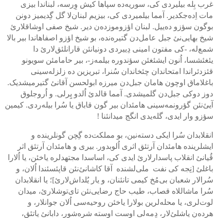
غرب بِله بیلیردی کی، سوریه‌‌ده سپاها کیش وِرسه، لبناندا بیزی
مات اِده‌جکدیر. آمما بیلمیردی کی، بیزیم لبنان‌لا گل گِدیمیز دونن
بوگون سؤزو ده‌ییل. لبنان اؤزوموزده‌ن دیر. شیخ صفی اوشاقلارئ
شیخ بهایی‌نئ جبل عامل‌دن گتیره‌نده، بو شیخ اؤزو اصفاهاندا بیر بالا
شمع‌له، -کی مفتون امینی دِییردی دونیانئن قارانلئق‌لارئ دا
یئغئشسا، اُنون ایشئغئن سؤندوره بیلمه‌ز-، بیر حامامئن سویونو
قئزدئراندا امتحاندان چئخاندان سُنرا، تبریزین ده زلزله‌سینی
باغلاماق اوچون هامان جبل‌دن میرزه ابولحسن آقانئ گتیرمیشدیک.
دوز دوکی جبل‌دن گلمیشدی. آمما قالدئ اُلدو یِِرلی. و اُروجلوق
آیئ‌نئن گؤرونمه‌سینی هامئدان بیر گون قاباق یا سُرا بیله‌ردی. کیمین
سؤزو وار ایدی، گله‌یدی انگج میدانئنا !
انقلابدان سُرا ایکی دسته‌نین، بو مملکت‌ده گِچن گونلرینده و
ایشلرینده هامئدان آرتئق اثری اُلوبدور. بیری و هامئدان آرتئق اثر
قُیانئ انقلاب پاسدارلارئ ایدی کی، اساسدا مجتهدلره یاخئن، یا اُلارا
باغلئ [نِجه کی نفت ملی‌لشنده آقا کاشانئ‌نئن قاپئسئندا اُلان، و
سُرالار شعبان بی‌مُخ کیمی تانئنان، و یار یُلداش‌لارئ]؛ یا انقلابدان
سُرا ماشاللاه قصاب، طیب حاج رضایی‌نئن تای‌توشلارئ، میدان
لوت‌لری، یا محله‌لرین بولارا یاخئن روحیه‌سی اُلان جوانلار، و
هرده‌ن یاشلئ‌لار، دِمه‌لی اوست اوسته شره‌شور، دابانئ یاتئق،