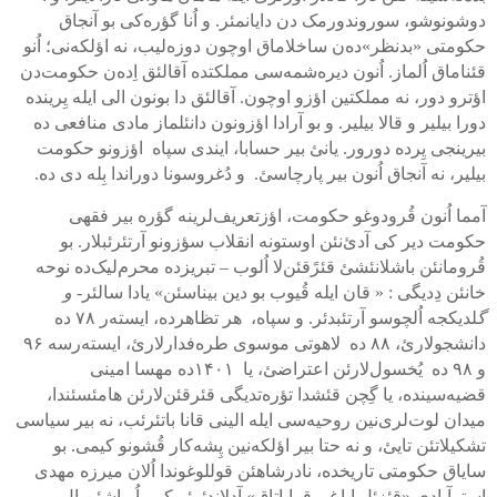
دوشونوشو، سوروندورمک دن دایانمئر. و اُنا گؤره‌کی بو آنجاق
حکومتی «بدنظر»ده‌ن ساخلاماق اوچون دوزه‌لیب، نه اؤلکه‌نی؛ اُنو
قئناماق اُلماز. اُنون دیره‌شمه‌سی مملکتده آقالئق اِده‌ن حکومت‌دن
اؤترو دور، نه مملکتین اؤزو اوچون. آقالئق دا بونون الی ایله یِرینده
دورا بیلیر و قالا بیلیر. و بو آرادا اؤزونون دانئلماز مادی منافعی ده
بیرینجی یِرده دورور. یانئ بیر حسابا، ایندی سپاه اؤزونو حکومت
بیلیر، نه آنجاق اُنون بیر پارچاسئ. و دُغروسونا دوراندا بِله دی ده.
آمما اُنون قُرودوغو حکومت، اؤزتعریف‌لرینه گؤره بیر فقهی
حکومت دیر کی آدئ‌نئن اوستونه انقلاب سؤزونو آرتئرئبلار. بو
قُرومانئن باشلانئشئ قئرًقئن‌لا اُلوب – تبریزده محرم‌لیک‌ده نوحه
خانئن دِدیگی : « قان ایله قُیوب بو دین
بیناسئن»
یادا سالئر
- و
گ
لدیکجه اُلچوسو آرتئبدئر. و سپاه، هر تظاهرده، ایسته‌ر
۷۸
ده
دانشجولارئ،
۸۸
ده لاهوتی موسوی طره‌فدارلارئ، ایسته‌رسه
۹۶
و
۹۸
ده یُخسول‌لارئن اعتراضئ، یا
۱۴۰۱
ده مهسا امینی
قضیه‌سینده، یا گِچن قئشدا تؤره‌تدیگی قئرقئن‌لارئن هامئسئندا،
میدان لوت‌لری‌نین روحیه‌سی ایله الینی قانا باتئرئب، نه بیر سیاسی
تشکیلاتئن تایئ، و نه حتا بیر اؤلکه‌نین پِشه‌کار قُشونو کیمی. بو
سایاق حکومتی تاریخده، نادرشاهئن قوللوغوندا اُلان میرزه مهدی
استرآبادي «قئزئل ایاغ و قرایاتاق» آدلاندئرئر کی، اُوباشئن ال