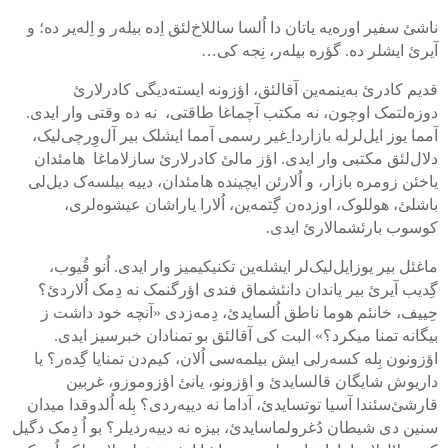
ناشئ سفیر اوره‌یه یاتان دا اُلسا ساللاخ‌لئق اِده بیله‌ر و اِله‌یر ده؛ و
آیرئ ایشلر ده. گؤره بیله‌ر، نِجه کی…
قدیم کادرئ به‌ینمه‌ین آقالئق، اؤزونه ایسته‌دیگی کادرلارئ
دوزه‌لتمک اوچون، نه مکتب آچماغا طاقتی، نه ده وقتی وار ایدی.
آمما یوز ایل‌لرله بازاردا
غیر رسمی آمما ایشلک بیر آل‌وِرچی‌لیک،
دلال‌لئق مکتبی وار ایدی. اؤز مالئ کادرلارئ سازلاماغا هامئدان
یاخئن زومره‌ بازار، و اُلارئن ایچینده هامئدان، دییه بیلسه‌ک دیل‌لی
باشلئ، هوللوک، اوزده‌ن گِتمه‌ین، اُلارا یاراشان عیشوه‌لری،
کوسوب بارئشمالارئ ایدی.
ماغئل بیر یوزایل‌لیک‌لر ایشله‌ین تکنیکیمیز وار ایدی. اُنو قُیوب،
گِدیب آیرئ بیر یاندان دانئشماق فندی اؤرگنمک نه دِمک اُلاردئ؟
حِییف، خانئم هوما ناطق اُلسایدئ، دِمه‌زدی «آنچه خود داشت ز
بیگانه تمنا میکرد؟» البت کی آقالئق بو تمنادان خبرسیز ایدی.
اؤزونون بِله کسه‌رلی ایش بیلمه‌سی اُلان، کیم‌دن تمنایا گِده‌ر؟ یا
داریوش شایگان قالسایدئ و اؤزونو، یانئ اؤزوموزو، غربین
قارشئ‌سئندا آسیا توتسایدئ، آداما نه دییه‌ردی؟ بِله اُلدوقدا میدان
سنین دی شیطان دُغرولماسایدئ، بیزه نه دییه‌ردیلر؟ بو اُ دِمک دگیل