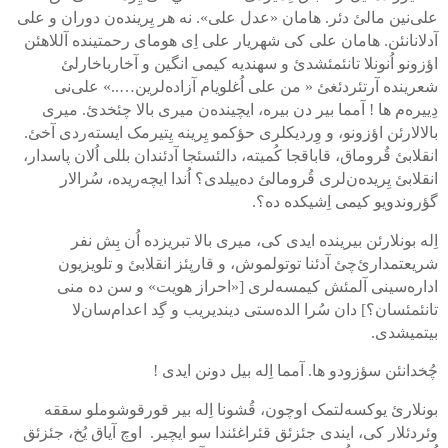
علی‌نین مالئ دئر. هامان «عدل علی». نه هر یِرینده‌ن دوران و علی
آدلانانئن. هامان علی کی شهریار علی اِی هومای رحمتینده آللاهئن
اؤزونو اُنونلا تانئمئشدئ و سهندیه کیمی انگین و آخارباخارلئ
شعرینده آرتئردئغئ « من علی اُغلویام آزاده‌لرین…..» علی‌نی
دِییره‌م ها ! آمما بیر دن بیره، ایچینده‌ن میری بالا چئخدئ. میری
بالالارئن اؤزونو، و وِردیکلری حؤکمو یِرینه یِتیرمک ایسته‌ردی آخئ.
انقلابئ قُروماق، قاباقجا کُمیته، دالئسئجا آدئندان بللی اُلان پاسدار،
انقلابئ یِریده‌ن‌لری قُرومالئ ده‌ییلدی؟ اُندا ایچه‌ریده، سُرالار
گؤروندویو کیمی اِشیکده ده؟.
اِله بونلارئن بیرینده ایدی کی، میری بالا تبریزده اُن بِش نفر
شریعتمدارئ‌چئ آدئنا توتولموش، و قارپئز انقلابئ و تلویزیون
اداره‌سینی آلمئش کیمسه‌لری [«احراز هویت» و سن ده منی
تانئمئسان؟] دان سُرا الده‌ستی دیندیریب و گِد اعدام‌سان‌لا
بیتمیشدی.
چُخدانئن سؤزودو ها. آمما اِله بیل دونن ایدی !
بونلارئ یوکسه‌لتمک اوچون، قُشونا اِله بیر قورقوشوملو سققه
وئردئلار کی، ایندی جئزئق قئراغئندا سو ایچیر. اوچ آیاق یُخ، جئزئق