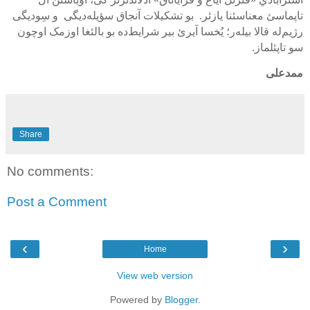
تاپماسئ معناسئنا یازئر. بو تشکیلات آنجاق سؤیله‌دیگی و سِودیگی
رژیم‌له قالا بیله‌ر؛ یُخسا آیرئ بیر شرایط‌ده بو بالئغا اوزمک اوچون
سو تاپئلماز.
ممدعلی
Share
No comments:
Post a Comment
‹
›
Home
View web version
Powered by
Blogger
.