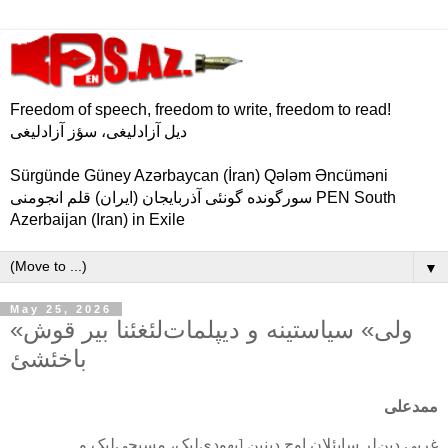
Freedom of speech, freedom to write, freedom to read!
دیل آزادلیغی، سؤز آزادلیغی
Sürgünde Güney Azərbaycan (İran) Qələm Əncüməni
سورگونده گونئی آذربایجان (ایران) قلم انجومنی PEN South
Azerbaijan (Iran) in Exile
▼
May 25, 2026
«ولی» سیاستینه و دیپلمات‌لئغئنا بیر قوش
باخئشئ
ممدعلی
غربی دین‌لر سایئلان اوچ دینین [یهودی‌لیک، مسیحی‌لیک و