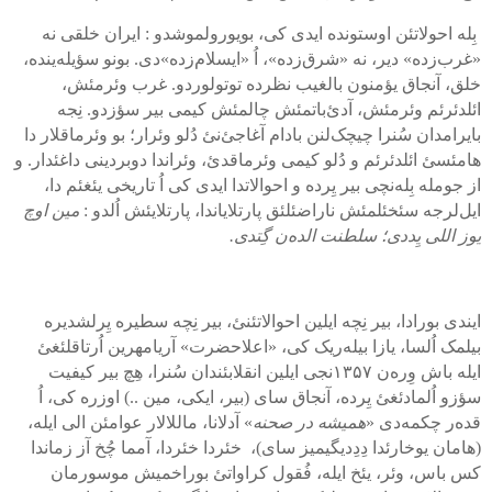
بِله احولاتئن اوستونده ایدی کی، بویورولموشدو : ایران خلقی نه
«غرب‌زده» دیر، نه «شرق‌زده»، اُ «ایسلام‌زده»دی. بونو سؤیله‌‌ینده،
خلق، آنجاق یؤمنون بالغیب نظرده توتولوردو. غرب وئرمئش،
ائلدئرئم وئرمئش، آدئ‌باتمئش چالمئش کیمی بیر سؤزدو. نِجه
بایرامدان سُنرا چیچک‌لنن بادام آغاجئ‌نئ دُلو وئرار؛ بو وئرماقلار دا
هامئسئ ائلدئرئم و دُلو کیمی وئرماقدئ، وئراندا دوبردینی داغئدار. و
از جومله بِله‌نچی بیر یِرده و احوالاتدا ایدی کی اُ تاریخی یئغئم دا،
ایل‌لرجه سئخئلمئش ناراضئلئق پارتلایاندا، پارتلایئش اُلدو :
مین اوچ
یوز اللی یِددی؛ سلطنت الده‌ن گِتدی.
ایندی بورادا، بیر نِچه ایلین احوالاتئنئ، بیر نِچه سطیره یِرلشدیره
بیلمک اُلسا، یازا بیله‌ریک کی، «اعلاحضرت» آریامهرین اُرتاقلئغئ
ایله باش وِره‌ن
۱۳۵۷
نجی ایلین انقلابئندان سُنرا، هِچ بیر کیفیت
سؤزو اُلمادئغئ یِرده، آنجاق سای (بیر، ایکی، مین ..) اوزره کی، اُ
قده‌ر چکمه‌دی «
همیشه در صحنه
» آدلانا، ماللالار عوامئن الی ایله،
(هامان یوخارئدا دِدِدیگیمیز سای)، خئردا خئردا، آمما چُخ آز زماندا
کس باس، وئر، یئخ ایله، فُقول کراواتئ بوراخميش موسورمان