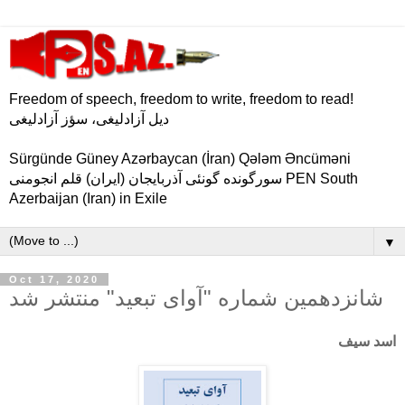
Freedom of speech, freedom to write, freedom to read!
دیل آزادلیغی، سؤز آزادلیغی
Sürgünde Güney Azərbaycan (İran) Qələm Əncüməni
سورگونده گونئی آذربایجان (ایران) قلم انجومنی PEN South
Azerbaijan (Iran) in Exile
▼
Oct 17, 2020
شانزدهمین شماره "آوای تبعید" منتشر شد
اسد سیف