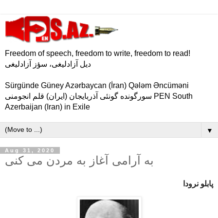
Freedom of speech, freedom to write, freedom to read!
دیل آزادلیغی، سؤز آزادلیغی
Sürgünde Güney Azərbaycan (İran) Qələm Əncüməni
سورگونده گونئی آذربایجان (ایران) قلم انجومنی PEN South
Azerbaijan (Iran) in Exile
▼
Aug 31, 2020
به آرامی آغاز به مردن می کنی
پابلو نرودا