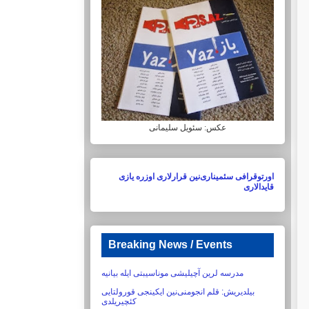
عکس: سئویل سلیمانی
اورتوقرافی سئمیناری‌نین قرارلاری اوزره یازی
قایدالاری
Breaking News / Events
مدرسه لرین آچیلیشی موناسیبتی ایله بیانیه
بیلدیریش:‏ قلم انجومنی‌نین ایکینجی قورولتایی
کئچیریلدی