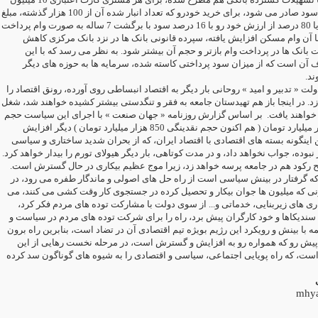
تومانی با 12 درصد سود صادر می شود، برای خرید خودرو که تعداد انبار شده آن از 100 هزار گذشته، مبلغ
25 میلیون تومان و یا 80 درصد از ارزش خود رو با 16 درصد سود با برگشت 7 ساله به صورت وام پرداخت
 آن وام مسکن افزایش یافته، سپرده قانونی بانک ها در نزد بانک مرکزی کاهش
 بانک ها در پرداخت وام بازتر و حجم آن بیشتر شود. به نظر می رسد که با این
ف آن است که از میزان سود پرداختی کاسته شده، سرمایه ها به حوزه های دیگر
ند
ت « تدبیر و امید » روحانی بار دیگر به اقتصاد انبساطی روی آورده، رونق اقتصاد را
زد. در اینجا باز هم تهیدستان جامعه به فقر و تنگدستی بیشتر کشیده خواهند شد، شغل
خواهند یافت
بر اساس گزارش روزنامه « جهان صنعت » با اجرای این سیاست حجم
نقدینگی تا 140 هزار میلیارد تومان ( هم اکنون حجم نقدینگی 850 هزار میلیارد تومان ) دیگر افزایش
ن اینگونه بسته های اقتصادی با اقتصاد ایران، که از بحران شدید ساختاری و سیاسی
 نبوده، جواب نخواهد داد، و در مدت کوتاهی، بار دیگر هیولای تورم را بیدار خواهد کرد
بح رکود هم در جامعه پرسه خواهد زد، زیرا موج عظیم بیکاری در حال گسترش است
ه گرفتار در بینش سیاسی است از راه حل های اصولی و ماندگار طفره می رود، در
که میلیون ها جوان بیکار و تحصیل کرده در جستجوی کار وقت کشی می کنند، می
اری های زیربنایی، خدماتی و... از سوی دولت با مشارکت توده های مردم فکر کرد
ا سندیکاها و خود کارگران پیش برد، راه را برای شرکت توده های مردم در سیاست و
همه با بینش و رویکرد این رژیم بویژه تیم اقتصادی آن در تضاد است، بنابرین راه برون
پیش رو که همواره رو به افزایش و گسترش است، در مرحله نخست رهایی از این
 است
که راه پویایی اجتماعی، سیاسی و اقتصادی را به شیوه های گوناگون سد کرده
mhy