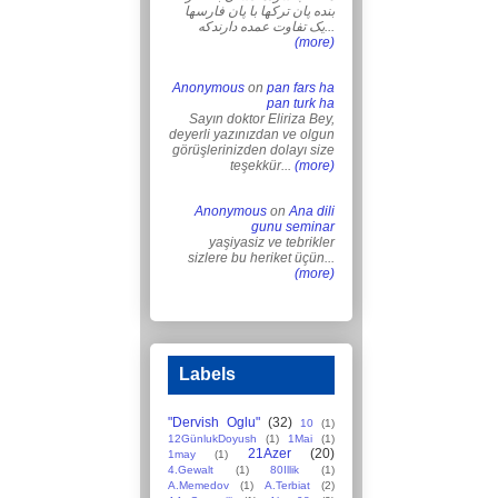
بنده پان ترکها با پان فارسها
یک تفاوت عمده دارندکه...
(more)
Anonymous
on
pan fars ha
pan turk ha
Sayın doktor Eliriza Bey,
deyerli yazınızdan ve olgun
görüşlerinizden dolayı size
teşekkür...
(more)
Anonymous
on
Ana dili
gunu seminar
yaşiyasiz ve tebrikler
sizlere bu heriket üçün...
(more)
Labels
"Dervish Oglu"
(32)
10
(1)
12GünlukDoyush
(1)
1Mai
(1)
21Azer
(20)
1may
(1)
4.Gewalt
(1)
80Illik
(1)
A.Memedov
(1)
A.Terbiat
(2)