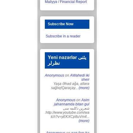
Maliyyə / Financial Report
Subscribe Now
Subscribe in a reader
Yeni nəzərlər یئنی
نظرلر
Anonymous
on
AWahedi iki
sheir
Yaşa Əhəd ağa, əllərə
sağlıq!Qaraçay...
(more)
Anonymous
on
Asim
jahannamda bitan gul
شعرین دکلمه سی
:http://www.youtube.com/wa
tch?v=yEKXCp8uVm4...
(more)