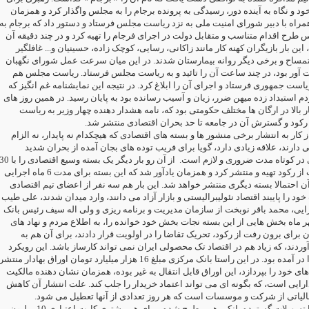
 و نگاه به آینده دور، رسیدگی به پرونده برجام را به مجلس واگذار کرد و همزمان
مراه با دبیر شورای امنیت ملی به نزد ریاست مجلس فرستاد و دستور داد که برجام به
رح اقدام متناسب و متقابل دولت در اجرای فرجام را تهیه کرد و در چند دقیقه آن
این بار بازیگران کهنه کار مانند زاکانی، رسایی، کوچک زاده، حسینیان و... غافلگیر
ساح و برخی دیگر روانه بیمارستان شدند. در این میان سرعت عمل شورای نگهبان
 آور بود، در چند ساعت آن را تائید و به ریاست مجلس فرستاد. ریاست مجلس هم
یاست جمهوری فرستاد و اجرای آن را ابلاغ کرد. در نتیجه این نمایشنامه غم انگیز که
مردم استبداد زده میهن ضرر، زیان و آسیب رسانده بود به پایان رسید. در همین روز های
ر بالا در ارگان ها مختلف حکومتی بود که، نامه هشدار دهنده چهار وزیر به ریاست
 رکود و گسترش آن در جامعه تا حد بحران اقتصادی منتشر شد
 کار به انتشار برخی منشور ها و بسته های اقتصادی که هیچکدام نه پایدار، نه الزام
یی دارند، علاقه زیادی دارد، گویا برای فریب توده های بجان آمده از بحران شدید
ی در کوتاه مدت ضروری و لازم است
از آن رو بار دیگر یک بسته وسیع اقتصادی را با
بند، برای برون رفت از رکود تهیه و منتشر کرد و همزمان یادآور شد که این بسته برای مدت 6 ماه اجرایی
آن احتمالا بسته دیگری منتشر خواهد شد. این بار هم سه نفر از اعضای تیم اقتصادی
د را پایبند اقتصاد نئولیبرالیستی و بازار آزاد می دانند، وارد میدان شدند، علی طیب
دارایی، محمد باقر نوبخت از سازمان مدیریت و برنامه ریزی و ولی اله سیف رئیس بانک
زی، شنبه 25 مهر ماه بخش هایی از این بسته نجات بخش خود خوانده را، به اطلاع مردم و نهاد های
 برای برون رفت از رکود، تحریک تقاضا را در اولویت قرار دادند، برای آن هم به
دند، که زیاد هم در اقتصاد تک محصولی ایران نمی تواند کارساز باشد. این رویکرد
پیشتر ها هم به اجرا در آمده بود. در این راستا بانک مرکزی مبلغ 16 هزار میلیارد تومان اوراق بهادار منتشر
ای خود را بپردازد، این اوراق قابل انتقال به غیر بوده، همزمان نشان دهنده مالکیت
ارایی است، که بگونه ای می تواند اعتماد خریدار را جلب کند. علت انتشار آن کاهش
مالیاتی از شرکت و موسسات است که هر روز تعدادی از آنها تعطیل می شود
برای افزایش تقاضا تسهیلات گسترده بانکی هم مطرح شده، برای هر مشتری کارت اعتباری 10 میلیون