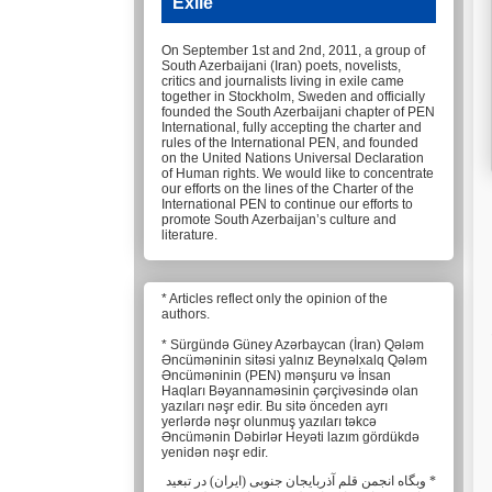
Exile
On September 1st and 2nd, 2011, a group of
South Azerbaijani (Iran) poets, novelists,
critics and journalists living in exile came
together in Stockholm, Sweden and officially
founded the South Azerbaijani chapter of PEN
International, fully accepting the charter and
rules of the International PEN, and founded
on the United Nations Universal Declaration
of Human rights. We would like to concentrate
our efforts on the lines of the Charter of the
International PEN to continue our efforts to
promote South Azerbaijan’s culture and
literature.
* Articles reflect only the opinion of the
authors.
* Sürgündə Güney Azərbaycan (İran) Qələm
Əncüməninin sitəsi yalnız Beynəlxalq Qələm
Əncüməninin (PEN) mənşuru və İnsan
Haqları Bəyannaməsinin çərçivəsində olan
yazıları nəşr edir. Bu sitə önceden ayrı
yerlərdə nəşr olunmuş yazıları təkcə
Əncümənin Dəbirlər Heyəti lazım gördükdə
yenidən nəşr edir.
* وبگاه انجمن قلم آذربایجان جنوبی (ایران) در تبعید