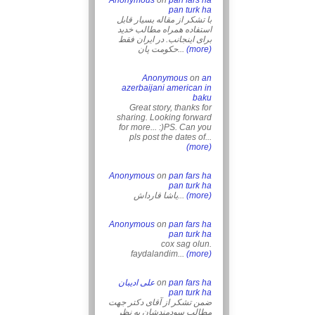
Anonymous
on
pan fars ha
pan turk ha
با تشکر از مقاله بسیار قابل
استفاده همراه مطالب خدید
برای اینجانب. در ایران فقط
حکومت پان...
(more)
Anonymous
on
an
azerbaijani american in
baku
Great story, thanks for
sharing. Looking forward
for more... :)PS. Can you
pls post the dates of...
(more)
Anonymous
on
pan fars ha
pan turk ha
یاشا قارداش...
(more)
Anonymous
on
pan fars ha
pan turk ha
cox sag olun.
faydalandim...
(more)
علی ادیبان
on
pan fars ha
pan turk ha
ضمن تشکر از آقای دکتر جهت
مطالب سودمندشان به نظر