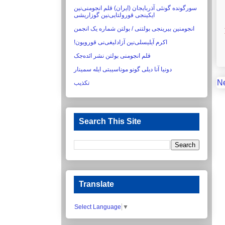
سورگونده گونئی آذربایجان (ایران) قلم انجومنی‌نین
ایکینجی قورولتایی‌نین گوزاریشی‏
انجومنین بیرینجی بولتنی / بولتن شماره یک انجمن
اکرم آیلیسلی‌نین آزادلیغی‌نی قورویون!‏
قلم انجومنی بولتن نشر ائده‌جک
دونیا آنا دیلی گونو موناسیبتی ایله سمینار
N
تکذیب
Search This Site
Translate
Select Language
▼