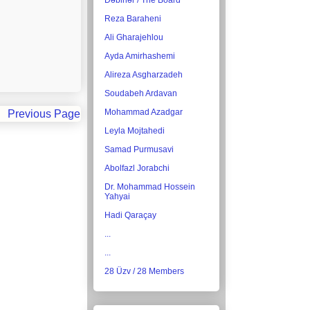
Dəbirlər / The Board
Reza Baraheni
Ali Gharajehlou
Ayda Amirhashemi
Alireza Asgharzadeh
Soudabeh Ardavan
Mohammad Azadgar
Previous Page
Leyla Mojtahedi
Samad Purmusavi
Abolfazl Jorabchi
Dr. Mohammad Hossein
Yahyai
Hadi Qaraçay
...
...
28 Üzv / 28 Members