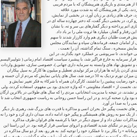
ز هنرمندی و بازیگری هنرپیشگان که با مردم فریبی
ردند، یکی از هنرپیشگان که به شدت مورد علاقه
د، حرف های زیادی بر زبان آورد، در بخشی از نمایش
و کرد، در بخشی دیگر گفت، که دختر چهارده ساله ای در
زی اتم پرداخته و دیگر گفتارهای بی سر و ته، با نشان
این رفتار و گفتار، میلیارد ها ثروت ملی را بر باد داد
یش فرصت طلبان دیگری هم وارد کارزار شدند تا سهم
ی از امامان جمعه، فرماندهان سپاه و نمایندگان مجلس
 نمایش مسخره ، سنگ تمام گذاشته، آن را نعمت
خواندند، تا سرپوشی بر عملکرد خود بگذارند، در این
رار سرمایه به خارج فراگیر شد، با پیشبرد سیاست اقتصاد امام زمانی ( نئولیبرالیسم
 و تشویق نهاد های وابسته به سرمایه داری جهانی )، خصوصی سازی، تشویق واردات
ی کردن یارانه ها هزاران مرکز تولیدی تعطیل و میلیون ها کارگر به سیل بیکاران
پیوستند، همراه با آن میزان تورم نزدیک به 50 درصد شد، سال های پایانی نمایش که مردم از آن خسته و
ی خود رضایت پیشین را نداشتند، کارگردان همراه با شرکاء به فکر تغییر نمایش و
دند، نخست از « اقتصاد مقاومتی » که واژه جدیدی بود بی مفهوم، استفاده کردند، ولی
نشدند، در نتیجه با مدیریت انتخاباتی، مردی را که سال های طولانی در بالاترین ارگان
ه بود وارد صحنه کردند. و در این راستا حسن روحانی به ریاست جمهوری انتخاب شد تا
می را به صدا در آورد
 های نخست پیگیر حل بحران اتمی و مذاکره با قدرت های بزرگ شد، رهبری بار دیگر
 از یک سو به روش های همیشگی و پیگیر خود ادامه داده، میدان داری کرد و خود را نه
مذاکرات نشان داد و از سوی دیگر در خفا با کرشمه های فراوان طرف مذاکره
را رژیم در تنگنای شدید اقتصادی و انزوای سیاسی قرار گرفته بود. در این راستا این
انانه » را بکار برد تا عملکرد خود را توجیه کند. به هر رو، بعد از دو سال مذاکره در
م مذاکره کننده به توافقی دست یافت که نام آن را « برجام » گذاشت. رهبری برای