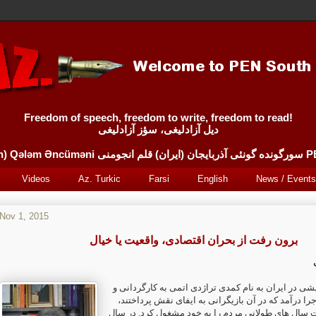
Freedom of speech, freedom to write, freedom to read!
دیل آزادلیغی، سؤز آزادلیغی
Sürgünde 
Videos
Az. Turkic
Farsi
English
News / Events
Nov 1, 2015
برون رفت از بحران اقتصادی، واقعیت یا خیال
شی در ایران به نام کمدی تراژدی اتمی به کارگردانی و
جرا درآمد که در آن بازیگرانی به ایفای نقش پرداختند
ت سال های طولانی مردم را به خود مشغول کرد. در سال