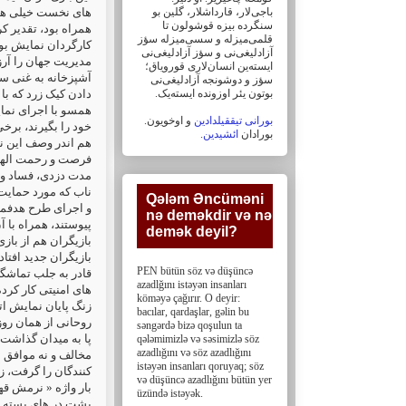
باجی‌لار، ‏قارداشلار، گلین بو
های نخست خیلی ها ا
سنگرده بیزه قوشولون تا
همراه بود، تقدیر ک
قلمی‌میزله و سسی‌میزله سؤز
کارگردان نمایش بو،
آزادلیغی‌نی و سؤز ‏آزادلیغی‌نی
مدیریت جهان را آرز
ایسته‌ین انسان‌لاری قورویاق؛
آشپزخانه به غنی سا
سؤز و دوشونجه آزادلیغی‌نی
بوتون یئر اوزونده ایسته‌یک. ‏
دادن کیک زرد که با .
همسو با اجرای نما
بورانی تیققیلدادین
و اوخویون.
خود را بگیرند، برخ
.
ائشیدین
بورادان
هم اندر وصف این ،
فرصت و رحمت الهی 
مدت دزدی، فساد و ف
ناب که مورد حمایت
Qələm Əncüməni
و اجرای طرح هدفمند
nə deməkdir və nə
demək deyil?‎
بازیگران هم از باز
بازیگران جدید افتا
PEN bütün söz və düşüncə
قادر به جلب تماشگر 
azadlğını istəyən insanları
های امنیتی کار کرد
köməyə çağırır. O deyir:
زنگ پایان نمایش ات.
bacılar, ‎qardaşlar, gəlin bu
روحانی از همان روز
səngərdə bizə qoşulun ta
پا به میدان گذاشت،
qələmimizlə və səsimizlə söz
azadlığını və söz ‎azadlığını
مخالف و نه موافق 
istəyən insanları qoruyaq; söz
کنندگان را گرفت، زی
və düşüncə azadlığını bütün yer
بار واژه « نرمش قهرم
üzündə istəyək.
پشت در های بسته تی