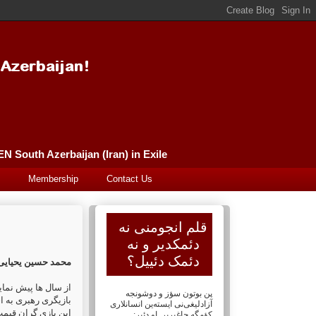
Güney Azərbaycan (İran) Qələm Əncüməni سورگونده گونئی آذربایجان (ایران) قلم انجومنی PEN South Azerbaijan (Iran) in Exile
Membership
Contact Us
قلم انجومنی نه
دئمکدیر و نه
دئمک دئییل؟
محمد حسین یحیایی
از سال ها پیش نمای
پن بوتون سؤز و دوشونجه
بازیگری رهبری به ا،
آزادلیغی‌نی ایسته‌ین انسانلاری
این بازی گران قیم
کؤمگه چاغیریر. او دئیر: