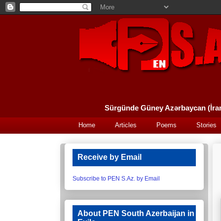
Home
Articles
Poems
Stories
Receive by Email
Subscribe to PEN S.Az. by Email
About PEN South Azerbaijan in