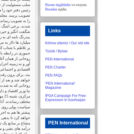
سلب مسئولیت از خود
Buranı tiqqildadın
və oxuyun.
Buradan
eşidin.
رئیس دفتر خود را ه
تصویب برسد. مجلس ط
را به تصویب رساند، 
شدند، برخی اشگ تم
Links
شگفت انگیز و حیرت
بیدرنگ نامه ای به ر
میلیارد ها دلار به 
Köhnə sitəmiz / Our old site
پر تلاطم با شتاب کا
Tüzük / Bylaw
جموری در رابطه با.
روحانی از همان آغاز
PEN International
آور و نه زمینه اجرا
PEN Charter
اقتصادی و اجتماع.
PEN FAQs
خواهد شد و بعد از 
'PEN International'
روحانی که به شدت خو
Magazine
نیا وزیر اقتصاد و 
IPGA Campaign For Free
مرک
Expression In Azerbaijan
مختلف رساندند. آنان
سیاست پولی روی آور
خواهد کرد تا بدهی ه
PEN International
مشاع بر منابع یک د
درآمد های نفتی و .