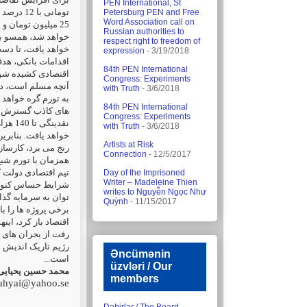
PEN International, St
Petersburg PEN and Free
Word Association call on
Russian authorities to
خواهد شد، همسو با
respect right to freedom of
خواهد یافت، تا دست
expression
- 3/19/2018
اقدامات بانکی، هد
84th PEN International
اقتصادی کشیده شو.
Congress: Experiments
آنچه مسلم است، دول
with Truth
- 3/6/2018
به تورم گره خواهد 
84th PEN International
های کاذب گسترش .
Congress: Experiments
with Truth
- 3/6/2018
خواهد یافت. بنابری
Artists at Risk
رنج می برد، کارساز.
Connection
- 12/5/2017
همزمان با تورم ش.
تیم اقتصادی دولت ک
Day of the Imprisoned
Writer – Madeleine Thien
شرایط حساس کنونی 
writes to Nguyễn Ngọc Như
توان به سرمایه گذ،
Quỳnh
- 11/15/2017
برخی پروژه ها را ب
اقتصاد باز کرد، این
رفت از بحران های 
رژیم تاریک اندیش،
Əncümənin
است...
üzvləri / Our
محمد حسین یحیایی
members
ahyai@yahoo.se