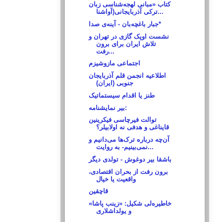
کتاب «مبانی لهجه‌شناسی زبان
ترکی آذربایجانی(آواشنا...
جبار باغچه‌بان - آینه‌ی صدا*
نشست اوپک گازی در تهران و
تلاش ایران برای برون
رفت...
اجتماعی مازوشیزم
اطلاعیه انجمن قلم آذربایجان
جنوبی (ایران)
طنز یا اقدام سیستماتیک
بیر نمایشنامه:
توالت فیرچاسی فیکرینین
قایناغی و هدفی نه اولابیلر؟
آن‌چه درباره ترک‌ها می‌دانیم و
نمی‌بینیم- به روایت...
باشقا بیر دوغوش - تولدی دیگر
برون رفت از بحران اقتصادی،
واقعیت یا خیال
قاچقین
خاطیره‌لی شکیل: «زینب پاشا»
و یولداشلاری