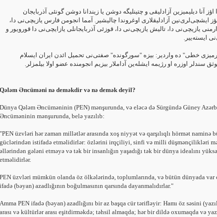
اؤز آنا دیلیمیزین آزادلیقی و چتینلیگه دوشن یا زیندانا دوشن گونئی آذربایجان
 سؤز ایشچی‌لری‌نین آزادلیقلاری اوغروندا چالیشیر. آمما انجومن فارس یازیچی‌نی ‏دا
ارمنی یازیچی‌نی دا، تالیش یازیچی‌نی دا، قوزئی آذربایجانلی یازایچی‌نی دا ‏قورویور و
نی ایسته‌ییر.‏
رمیزی خطی" ده واردیر: بیزه "سورگونده" صفتی‌نی تحمیل ائدن ایران ایسلام
ق سندلر اوزره او رژیمه ایشله‌ین آداملار بیزیم انجومنده عضو اولا بیلمزلر.‏
Qələm Əncüməni nə deməkdir və nə demək deyil?
Dünya Qələm Əncüməninin (PEN) mənşurunda, və eləcə də Sürgündə Güney Azərbaij
Əncüməninin mənşurunda, belə yazılıb:‎
‎"PEN üzvləri hər zaman millətlər arasında xoş niyyət və qarşılıqlı hörmət naminə b
‎güclərindən istifadə etməlidirlər: özlərini irqçiliyi, sinfi və milli düşmənçilikləri
əllərindən gələni etməyə və tək bir insanlığın yaşadığı tək bir dünya idealını yüksə
etməlidirlər.‎
PEN üzvləri mümkün olanda öz ölkələrində, toplumlarında, və bütün dünyada var ci
ifadə (bəyan) azadlığının boğulmasının qarsında dayanmalıdırlar."‎
Amma PEN ifadə (bəyan) azadlığını bir az başqa cür tərifləyir: Hamı öz səsini (yazılı 
arası və kültürlər arası eşitdirməkdə; təhsil almaqda; hər bir dildə oxumaqda və ‎y