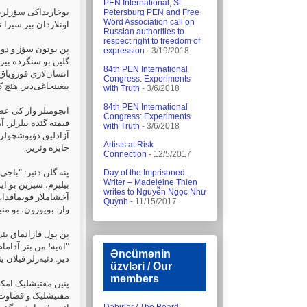
PEN International, St
یوخاریداکی سؤزلری،
Petersburg PEN and Free
Word Association call on
اونلاردان بیر سیرا نت
Russian authorities to
respect right to freedom of
پن بوتون سؤز و دوش،
expression
- 3/19/2018
گلین بو سنگرده بیز
84th PEN International
انسان‌لاری قورویاق؛
Congress: Experiments
ییغینجاغی‌دیر. هئچ 
with Truth
- 3/6/2018
84th PEN International
انجومنلر وار کی عضو
Congress: Experiments
قیمته گئده بیلرلر. 
with Truth
- 3/6/2018
آزادلیق دؤیوشچولرین
Artists at Risk
جایزه وئریر.‏
Connection
- 12/5/2017
پنه گلن دئیر: "باج.
Day of the Imprisoned
Writer – Madeleine Thien
بیلیرم، سیزین بو ایش
writes to Nguyễn Ngọc Như
آخشاملار قویماقدا، 
Quỳnh
- 11/15/2017
وار. بویورون، بو من
پن پول قازانماق یئر
اه‌یه! من بتر آداما
Əncümənin
دیر. دئیه‌رلر فیلان 
üzvləri / Our
members
پنین مفتیشلیک امکا
‏مفتیشلیک و قضاوت 