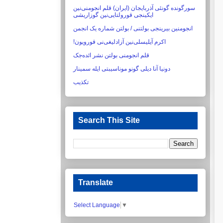
سورگونده گونئی آذربایجان (ایران) قلم انجومنی‌نین
ایکینجی قورولتایی‌نین گوزاریشی‏
انجومنین بیرینجی بولتنی / بولتن شماره یک انجمن
اکرم آیلیسلی‌نین آزادلیغی‌نی قورویون!‏
قلم انجومنی بولتن نشر ائده‌جک
دونیا آنا دیلی گونو موناسیبتی ایله سمینار
تکذیب
Search This Site
Translate
Select Language
▼