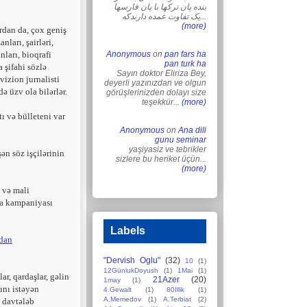
بنده پان ترکها با پان فارسها
یک تفاوت عمده دارندکه...
(more)
rdan da, çox ‎geniş
nları, şairləri,
nları, bioqrafi
Anonymous
on
pan fars ha
pan turk ha
a şifahi sözlə
Sayın doktor Eliriza Bey,
vizion jurnalisti
deyerli yazınızdan ve olgun
 üzv ola bilərlər.‎
görüşlerinizden dolayı size
teşekkür...
(more)
 və ‎bülleteni var
Anonymous
on
Ana dili
gunu seminar
yaşiyasiz ve tebrikler
 söz ‎işçilərinin
sizlere bu heriket üçün...
(more)
 və mali
a ‎kampaniyası
Labels
dan
"Dervish Oglu"
(32)
10
(1)
12GünlukDoyush
(1)
1Mai
(1)
r, ‎qardaşlar, gəlin
21Azer
(20)
1may
(1)
ını istəyən
4.Gewalt
(1)
80Illik
(1)
A.Memedov
(1)
A.Terbiat
(2)
 davtələb