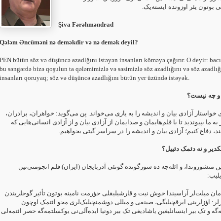
 بوتون یئر اوزونده ایسته‌یک. ‏
Şiva Fərəhməndrad
Qələm Əncüməni nə deməkdir və nə demək deyil?‎
PEN bütün söz və düşüncə azadlğını istəyən insanları köməyə çağırır. O deyir: bacıla
bu səngərdə bizə qoşulun ta qələmimizlə və səsimizlə söz azadlığını və söz ‎azadlığ
insanları qoruyaq; söz və düşüncə azadlığını bütün yer üzündə istəyək.
و چه نیست؟
 خواستار آزادی بیان و اندیشه را به یاری می‌خواند. پن می‌گوید: خواهران، ‏برادران
 به ما بپیوندید تا با قلم‌هایمان و صدایمان از آزادی بیان و از آزادی ‏انسانی‌هایی که
ند، دفاع کنیم؛ آزادی بیان و اندیشه را در سراسر گیتی ‏بخواهیم
کدیر و نه دئمک دئییل؟
ین منشوروندا، و ائله‌جه ده سورگونده گونئی آذربایجان (ایران) قلم انجومنی‌نین
لیب:‏
ان میلت‌لر آراسیندا خوش نیت و قارشیلیقلی حؤرمت نامینه بوتون تأثیر ‏گوجلریندن
یرلر: اؤزلرینی ایرقچیلیگی، صینفی و میللی دوشمنچیلیک‌لری محو ‏ائتمک اوچون
‌گه و تک بیر اینسانلیغین یاشادیغی تک بیر دونیا ایده‌آلی‌نی ‏یوکسلتمه‌گه حصر ائتمه‌لی