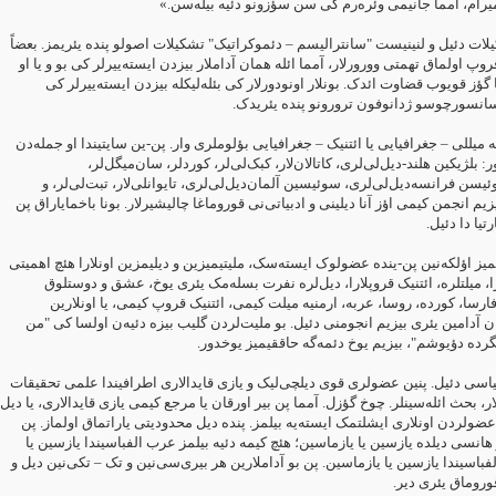
رام، آمما جانیمی وئره‌رم کی سن سؤزونو دئیه ‏بیله‌سن.»‏
ات دئیل و لنینیست "سانترالیسم – دئموکراتیک" تشکیلات اصولو پنده یئریمز. ‏بعضاً
وپ اولماق تهمتی وورورلار، آمما ائله همان آداملار بیزدن ایسته‌ییرلر کی بو ‏و یا او
ؤز قویوب قضاوت ائدک. بونلار اونودورلار کی بئله‌لیکله بیزدن ایسته‌ییرلر ‏کی
سانسورچوسو ژدانوفون ترورونو پنده یئریدک.‏
چه میللی – جغرافیایی یا ائتنیک – جغرافیایی بؤلوملری وار. پن‌-ین سایتیندا او ‏جمله‌دن
: بلژیکین هلند-دیل‌لی‌لری، کاتالان‌لار، کبک‌لی‌لر، کوردلر، سان‌میگل‌لر
وئیسن فرانسه‌دیل‌لی‌لری، سوئیسین آلمان‌دیل‌لی‌لری، تایوانلی‌لار، تبت‌لی‌لر، و
بیزیم انجمن کیمی اؤز آنا دیلینی و ادبیاتی‌نی قوروماغا چالیشیرلار. بونا باخمایاراق ‏پن
تیا دا دئیل.‏
میز اؤلکه‌نین پن-ینده عضولوک ایسته‌سک، ملیتیمیزین و دیلیمزین اونلارا هئچ ‏اهمیتی
ا، میلتلره، ائتنیک قروپلارا، دیل‌لره نفرت بسله‌مک یئری یوخ، عشق و ‏دوستلوق
ارسا، کورده، روسا، عربه، ارمنیه میلت کیمی، ائتنیک قروپ کیمی، ‏یا اونلارین
ن آدامین یئری بیزیم انجومنی دئیل. بو ملیت‌لردن گلیب بیزه دئیه‌ن ‏اولسا کی "من
ده دؤیوشم"، بیزیم یوخ دئمه‌گه حاققیمیز یوخدور.‏
یاسی دئیل. پنین عضولری قوی دیلچی‌لیک و یازی قایدالاری اطرافیندا علمی ‏تحقیقات
، بحث ائله‌سینلر. چوخ گؤزل. آمما پن بیر اورقان یا مرجع کیمی یازی ‏قایدالاری، یا دیل
ضولردن اونلاری ایشلتمک ایسته‌یه بیلمز. پنده دیل محدودیتی ‏یاراتماق اولماز. پن
 هانسی دیلده یازسین یا یازماسین؛ هئچ کیمه دئیه بیلمز ‏عرب الفباسیندا یازسین یا
لفباسیندا یازسین یا یازماسین. پن بو آداملارین هر ‏بیری‌سی‌نین و تک – تکی‌نین دیل و
وروماق یئری دیر.‏