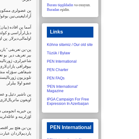
Buranı tiqqildadın
və oxuyun.
Buradan
eşidin.
پن عضولری ممکون اول)
‏آزادلیغینی‌نین بوغو
آمما پن افاده (بیان)
Links
دیل‌لرآراسی و کولتو
اولمالی‌دیرلار. پن اؤز
Köhnə sitəmiz / Our old site
پن-ین تعریفی "یازیچ
Tüzük / Bylaw
بیر تعریف دیر. بو ،
شاعیرلری، ژورنالیس،
PEN International
بیوقرافی یازان‌لاری
PEN Charter
شیفاهی سؤزله مشغول 
تلویزیون ژورنالیستی 
PEN FAQs
عضو اولا بیلرلر.‏
'PEN International'
Magazine
پن ناشیر دئیل و عضو
IPGA Campaign For Free
اویغون ماتریال‌لاری ا
Expression In Azerbaijan
پن خیریه انجومنی د
‏اؤزلرینه و عائله‌لرین
PEN International
پن-ین هئچ بیر اقتص
‏یاردیم‌لاردان عبار