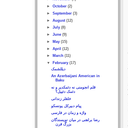
►
October
(2)
►
September
(3)
►
August
(12)
►
July
(8)
►
June
(9)
►
May
(15)
►
April
(12)
►
March
(11)
▼
February
(17)
دیللشمک
An Azerbaijani American in
Baku
قلم انجومنی نه دئمکدیر و نه
دئمک دئییل؟
خلقلر زندانی
پیام دبیرکل یونسکو
واژه‌ و زمان‌ در فارسى‌‏
رضا براهنی در میان نویسندگان
بزرگ قرن