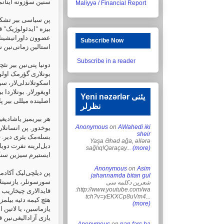
سنین سؤزونه اینانمی
Maliyyə / Financial Report
پن سیاسی بیر تشکیل
بیزه "ایدئولوژیک" قر
عضوون داورانیشینا گ
Subscribe Now
استالین زمانی‌نین 
Subscribe in a reader
دونیا پنی‌نین بیر نئ
بونلاری گؤرمک اولور،
‏اسکوتلاندلی‌لار، س
‏اویغورلار. بونلاردا 
Yeni nəzərlər یئنی
اصلینده میللی بیر پار
نظرلر
هر بیریمیز یاشادیغی
Anonymous
on
AWahedi iki
یوخدور. پن انسانلار
sheir
بسله‌مک یئری دیر. ف
Yaşa Əhəd ağa, əllərə
دیل‌لرینه نفرت دویا
sağlıq!Qaraçay...
(more)
ایستیرم سیزین سنگر
Anonymous
on
Asim
پن دیلچی‌لیک آکادم
jahannamda bitan gul
سورسونلر، یازسینلار
شعرین دکلمه سی
:http://www.youtube.com/wa
قایدالاری چیخاریب ع
tch?v=yEKXCp8uVm4...
هئچ کیمه دئیه بیلمز
(more)
یازماسین، یا لاتین ا
یازی آزادالیغی‌نین ق