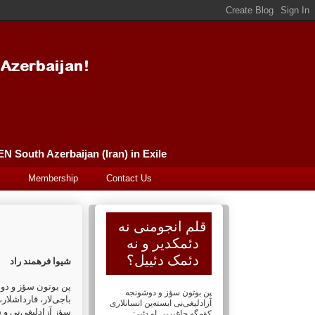
Güney Azərbaycan (İran) Qələm Əncüməni سورگونده گونئی آذربایجان (ایران) قلم انجومنی PEN South Azerbaijan (Iran) in Exile
Membership
Contact Us
قلم انجومنی نه
دئمکدیر و نه
دئمک دئییل؟
شیوا فرهمند راد
پن بوتون سؤز و دوش:
پن بوتون سؤز و دوشونجه
باجی‌لار، ‏قارداشلا
آزادلیغی‌نی ایسته‌ین انسانلاری
سؤز آزادلیغی‌نی و س
کؤمگه چاغیریر. او دئیر: