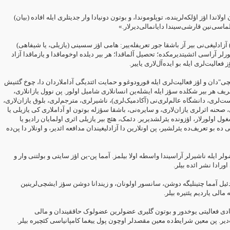
اندا اؤز اؤلکه‌لرینده، توپلوموندا، و بوتون دونیادا وار جدیتلری ایله افاده (بیان
لماسی‌نین قارشی‌سیندا دایانمالی‌دیرلار.»‏
) آزادلیغی‌نی بیر آز باشقا جور تعریفله‌ییر: هامی اؤز سسینی (یازیلی، یا ‏شیفاهی
رلر آراسی ائشیتدیرمکده؛ تحصیل آلماقدا؛ هر بیر دیلده اوخوماقدا و ‏یازماقدا آزاد
 فعالیت‌لری ایله بو ایده‌آل‌لاری یاییر.‏
ی"دان و اؤز فعالیت‌لری ایله قورودوغو و حمایت ائتدیگی آداملاردان دا، چوخ ‏گئنیش
تعریف هر بیر شکلده سؤز ایله ایشله‌ین انسانلاری شامیل اولور. پن نوول ‏یازانلاری
ت‌لری، دانشگاه عالم‌لری‌نی (آکادمیک‌لری)، ناشیرلری، مترجم‌لری، ‏بلوق یازان‌لاری
، صحنه اثرلری یازان‌لاری، و سایره‌نی، باشقا سؤزله بوتون او ‏آداملاری کی یازیلی یا
اولورلار، اؤزونده یئرلشدیریر. دئمک، هئچ بیر یازیلی ‏اثری اولمایان رادیو یا
ده بو تعریف‌ده یئرلشیر، پن اونلارین دا آزادلیغیندان مدافعه ‏ائدیر، و اونلار دا پن‌ده
لر ایله ناشیرلر آراسیندا واسطه اولا بیلمز. آمما پن-ین اؤز سایتی و بولتنی وار ‏و
ورادا نشر ائده بیلر.‏
ئیل آمما چتینلیگه دوشن، سانسور اولونان، و زیندانا دوشن سؤز ایشچی‌لرینین
ه مالی یاردیم یئتیره بیلر.‏
ادی فعالیتی یوخدور و بوتون گلیری عضولرین عضولوک حاققیندان و مالی
ت‌دیر. پن معین شرایط‌ده معین مقصدلر اوچون پول ییغما کامپانیاسی کئچیره بیلر.‏