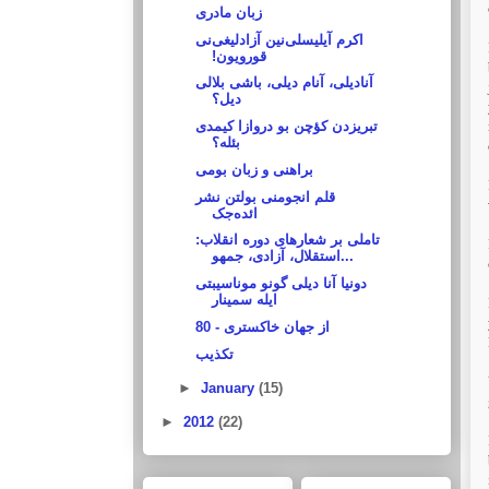
زبان مادری
اکرم آیلیسلی‌نین آزادلیغی‌نی
قورویون!‏
آنادیلی، آنام دیلی، باشی بلالی
دیل؟
تبریزدن کؤچن بو دروازا کیمدی
بئله؟
براهنی و زبان بومی
قلم انجومنی بولتن نشر
ائده‌جک
تاملی بر شعارهای دوره انقلاب:
استقلال، آزادی، جمهو...
دونیا آنا دیلی گونو موناسیبتی
ایله سمینار
از جهان خاکستری - 80‏
تکذیب
►
January
(15)
►
2012
(22)