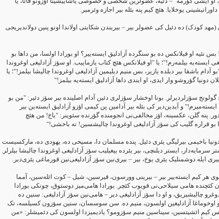
، او ایشی گؤرمه" – دئیه، عضولرین شخصی و خصوصی یاشاییشینا ‏اؤزونو قاتا، یا
رانیشینی یوخلایا. هئچ کیم پنه بئله بیر اجازه وئرمیر.‏
هد کودک) ده دئیل کی عضولر بیر – بیریندن شکایتی اولاندا اونو پنین ‏دولاندیریجی
! بس نئیه او فیلانکس ده بو سنگرده آزادلیق ایسته‌ییر؟ او بورادا اولسا، من داها ‏بو
 ایسته‌یه بیلمه‌رم!"؛ یا "او فیلانکس هئچ کتاب یازماییب. او سؤز آزادلیغی ‏اوغروندا
بو آدام باشقا بیر دیلده یازیر، بس منیم دیلیمین آزادلیغی‌ اوغروندا ‏چالیشا بیلمز!"؛ یا
"ن دونیا گؤروشو وار ایدی، او ایندی داها آزادلیق ایسته‌یه ‏بیلمز!"‏
ولونج سؤزلردیرلر. بونا اوخشار سؤزلری دئین آدام اصلینده بیر سؤز دئیر: "من ‏بو
ایسته‌میرم!" و آیدین‌دیر کی بئله بیر آدامین پن کیمی اؤزو آزادلیق ایسته‌ین ‏بیر
ر. پنه گلن، عکسینه، اؤز مخالفی‌نی انجومنده گؤرنده سئوینر: "باخ! من ‏هئچ
ا بو قراره گلیب کی سؤز آزادلیغی اوغروندا چالیشسین! نه باخشی!"‏
دونیا باخیمی بیرلیگی یئری دئیل. پنده مسلمان دا، مسیحی ده، یهودی ده، ‏مارکسیست
تر سرمایه‌دار، ایستر دیلنچی، بیر یئرده ییغیلیب سؤز آزادلیغی ‏اوغروندا چالیشا بیلرلر
ری ایله دوشمنلیک یئری یوخ، بیر – بیری‌نین سؤز ‏آزادلیغی‌نین قورماغی یئری‌دیر.‏
وی هر کیم ایسته‌ییر بیر – بیرینی وورسون، قیرسین، شیل – کوت ائله‌سین، آمما
ان کئچنده هامی سیلاحی‌نی قویوب کئچر. بورادا هامی‌میز دوستوق، چونکی ‏بورادا
وغرو چالیشیریق، و او دا سؤز آزادلیغی دیر – هامی‌نین سؤز آزادلیغی: ‏سنین ده
 و اوخوماغا آزادلیغین اولسون، منیم ده. سن سوسسان، سنین ‏سؤزون کسیلسه، تک
بس کیم ائشیتسین، سیناسین منیم سؤزومو؟ یادیمیزدا ‏اولسون کی دئمیشلر: «من