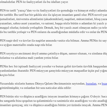
olmalıdırlar. PEN öz fəaliyyətləri ilə bu idalları yayır.‎
PEN-in tərifi "yazıçı"dan və öz fəaliyyətləri ilə qoruduğu və himayət etdiyi adamla
bir tərifdir. Bu tərif hər bir şəkldə söz ilə işləyən insanları şamil olur. PEN novel-‎yaza
jurnalistləri, üniversitə alimilərini (akademikləri), naşirləri, mütərcimləri, bloq-‎yaza
yazanları, səhnə asəri yazanları, və sairəni, başqa sözlə bütün o adamları ki ‎yazılı y
məşqul olurlar, özündə yerləşdirir. Demək, heç bir yazılı əsəri olmayan ‎radio ya tele
də bu tərifdə yerləşir və PEN onların da azadlığından müdafiə edir ‎və onlar da PENdə
PEN naşir deil və üzvlər ilə naşirlər arasında vasitə ola bilməz. Amma PENin öz saytı
və uyğun materiallrı orada nəşr edə bilər.‎
PEN xeyriyyə əncüməni deyil amma çətinliyə düşən, sansor olunan, və zindana düşən
özlərinə və ailələrinə mali yardım yetirə bilər.‎
PENin hec bir iqtisadi fəaliyyəti yoxdur və butun gəliri üzvlərin üzvlük haqqından
‎yardımlardan ibarətdir. PEN müəyyən şərayitdə müəyyən məqsədlər üçün pul yığm
keçirə bilər.‎
Yuxarıdakı sözlərin hamısı Dünya Qələm Əncüməninin saytından,
buradan
, və
bua
‎götürülmüşdür, və onlardan bir sıra nəticələr əldə edilir:‎
PEN bütün söz və düşüncə azadlğını istəyən insanları köməyə çağırır. O deyir: bacıla
bu səngərdə bizə qoşulun ta qələmimizlə və səsimizlə söz azadlığını və söz ‎azadlığ
insanları qoruyaq; söz və düşüncə azadlığını bütün yer üzündə istəyək. ‎Amma PEN