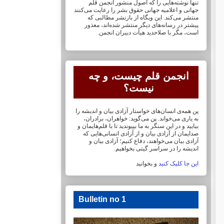
تنها نوشته‌هایی را که اصول منشور انجمن قلم
جهانی و ‏اعلامیه جهانی حقوق بشر را رعایت می‌کنند
منتشر می‌کند. این وبگاه از بازنشر مطالبی که
پیشتر در ‏رسانه‌های دیگر منتشر شده‌اند، معذور
است، مگر با صلاحدید هیأت دبیران انجمن.
انجمن قلم چیست، و چه
نیست؟
پن همه‌ی انسان‌های خواستار آزادی بیان و اندیشه را
به یاری می‌خواند. پن می‌گوید: خواهران، ‏برادران،
بیایید و در این سنگر به ما بپیوندید تا با قلم‌هایمان‏ و
صدایمان از آزادی بیان و از آزادی ‏انسانی‌هایی که
آزادی بیان می‌خواهند، دفاع کنیم؛ آزادی بیان و
اندیشه را در سراسر گیتی ‏بخواهیم.
این جا کلیک کنید
و بخوانید
Bulletin no 1