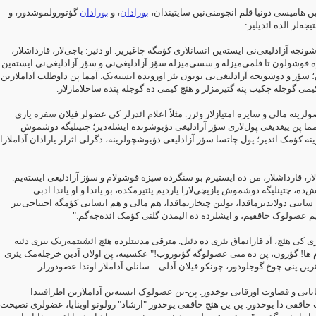
ن هامیسی دونیا قلم انجومنی‌نین سایتیندان
بورادان
، و
بورادان
گؤتورولموشدور، ‏و
یجه‌لر الده ائدیلیر:‏
ونجه آزادلیغی‌نی ایسته‌ین انسانلاری کؤمگه چاغیریر. او دئیر: باجی‌لار، ‏قارداشلار
ه قوشولون تا قلمی‌میزله و سسی‌میزله سؤز آزادلیغی‌نی و سؤز ‏آزادلیغی‌نی ایسته‌ین
 سؤز و دوشونجه آزادلیغی‌نی بوتون یئر اوزونده ایسته‌یک. ‏آمما پن داوطلب آداملارین
کیمی گوجله چکیب پنه گتیرمزلر و هئچ کیمی ده ‏گوجله پنده ساخلامازلار.‏
لرینه مالی و سایره امتیازلار وئرر. مثلاً اعلام ائدرلر کی عضولر فیلان سفره ‏یاری
آمما پن ییغدیغی پول‌لاری سؤز آزادلیغی دؤیوشونده ایشله‌دیر؛ چتینلیگه ‏دوشموش
ه کؤمک ائدیر؛ پول چاتسا سؤز آزادلیغی دؤیوشچولرینه، دگرلی اثرلر ‏یارادان آداملارا
ی‌لار، قارداشلار، من ده ایستیرم بو سنگرده سیزه قوشولام و سؤز آزادلیغی ‏ایسته‌یم
‌ده، چتینلیگه دوشموش یازیچی‌لارا یاردیم یئتیرمکده، بو یاندا و او ‏یاندا ادبی
سایتی دولاندیرماقدا، بولتن چیخارتماقدا، هم مالی و هم انسانی ‏کؤمگه احتیاجی‌نیز
یم عضولوک حاققیم، و ایشلرده ده الیمدن گلنی کؤمک ‏ائده‌جه‌گم."‏
ی کی هئچ، آد قازانماق یئری ده دئیل. مترقی مدنیتلرده هئچ ائشیتمه‌ریک بیری ‏دئیه
"م ها! گؤرون، پن ده منی عضولوگه گؤتوروب!" عکسینه، پن اولان آدین ‏خرجله‌مک یئری
یئرین پنی چوخ گوجلودور، چونکو فیلان آدلی – سانلی آداملار ‏اوندا عضودورلر.‏
ناتی و قضاوت اورقانی یوخدور. پن-ین عضولوک ایسته‌ین آداملارین اطرافیندا
حاققی دا یوخدور. پن-ین هئچ حاققی یوخدور "ارشاد" رولونو اوینایا، عضولری ‏نصیحت