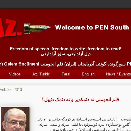
Freedom of speech, freedom to write, freedom to read!
دیل آزادلیغی، سؤز آزادلیغی
Sürgünde 
Videos
Az. Turkic
Farsi
English
News / Events
Feb 28, 2013
قلم انجومنی نه دئمکدیر و نه دئمک دئییل؟
ونجه آزادلیغی‌نی ایسته‌ین انسانلاری کؤمگه چاغیریر. او دئیر
ر، گلین بو سنگرده بیزه قوشولون تا قلمی‌میزله و سسی‌میزله
ؤز ‏آزادلیغی‌نی ایسته‌ین انسان‌لاری قورویاق؛ سؤز و