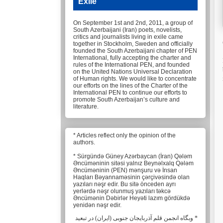
Exile
On September 1st and 2nd, 2011, a group of
South Azerbaijani (Iran) poets, novelists,
critics and journalists living in exile came
together in Stockholm, Sweden and officially
founded the South Azerbaijani chapter of PEN
International, fully accepting the charter and
rules of the International PEN, and founded
on the United Nations Universal Declaration
of Human rights. We would like to concentrate
our efforts on the lines of the Charter of the
International PEN to continue our efforts to
promote South Azerbaijan’s culture and
literature.
* Articles reflect only the opinion of the
authors.
* Sürgündə Güney Azərbaycan (İran) Qələm
Əncüməninin sitəsi yalnız Beynəlxalq Qələm
Əncüməninin (PEN) mənşuru və İnsan
Haqları Bəyannaməsinin çərçivəsində olan
yazıları nəşr edir. Bu sitə önceden ayrı
yerlərdə nəşr olunmuş yazıları təkcə
Əncümənin Dəbirlər Heyəti lazım gördükdə
yenidən nəşr edir.
* وبگاه انجمن قلم آذربایجان جنوبی (ایران) در تبعید