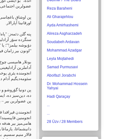
Dəbirlər / The Board
ائده، "بو ایشی گؤر
عضولرین اجتماعی داو
Reza Baraheni
Ali Gharajehlou
پن اوشاق باغچاسی (م
اورقانینا آپارالار.‏
Ayda Amirhashemi
Alireza Asgharzadeh
پنه گلن دئمه‌ز: "پاه
سنگرده سؤز آزادلیغی
Soudabeh Ardavan
دؤیوشه بیلمز!"؛ یا "
Mohammad Azadgar
اونون بیر زامان فیلا
Leyla Mojtahedi
بونلار هامیسی چوخ گ
Samad Purmusavi
آداملرین آزادلیغینی 
انجومنده یئری یوخدو
Abolfazl Jorabchi
سئومه‌دیگیم آدام د
Dr. Mohammad Hossein
Yahyai
پن دونیا گؤروشو و 
ده، دین‌سیز ده، ایس.
Hadi Qaraçay
پن عضولرین بیر – بی
...
انجومندن قیراقدا ق
...
‏انجومنین قاپیسیند
28 Üzv / 28 Members
هامی‌میز بیر هدفه د
دانیشماغا، یازماغا
قالار منیم سسیم. 