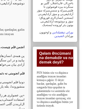
باجی‌لار، ‏قارداشلار، گلین بو
دوشونجه آزادلیغی‌نی
سنگرده بیزه قوشولون تا
قلمی‌میزله و سسی‌میزله سؤز
آزادلیغی‌نی و سؤز ‏آزادلیغی‌نی
ایسته‌ین انسان‌لاری قورویاق؛
سؤز و دوشونجه آزادلیغی‌نی
بوتون یئر اوزونده ایسته‌یک. ‏
r, ‎qardaşlar, gəlin
بورانی تیققیلدادین
و اوخویون.
ını istəyən
.
ائشیدین
بورادان
انجمن قلم چیست، 
Qələm Əncüməni
پن همه‌ی انسان‌های،
nə deməkdir və nə
بیایید و در این سنگر
demək deyil?‎
آزادی بیان می‌خواه.
PEN bütün söz və düşüncə
قلم انجومنی نه دئم
azadlğını istəyən insanları
köməyə çağırır. O deyir:
دونیا قلم انجومنی‌ن
bacılar, ‎qardaşlar, gəlin bu
‏منشوروندا، بئله یازی
səngərdə bizə qoşulun ta
qələmimizlə və səsimizlə söz
azadlığını və söz ‎azadlığını
‏«پن عضولری هر زام
istəyən insanları qoruyaq; söz
استفاده ائتمه‌لی‌د
və düşüncə azadlığını bütün yer
ال‌لریندن گلنی ائتمه
üzündə istəyək.
دیرلر.‏