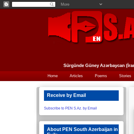
Home
Articles
Poems
Stories
Receive by Email
Subscribe to PEN S.Az. by Email
About PEN South Azerbaijan in