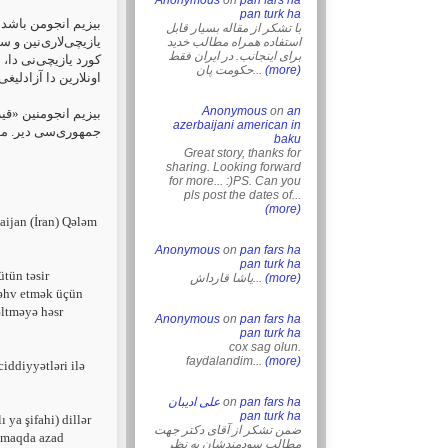
Anonymous
on
pan fars ha
pan turk ha
بیزیم انجومن باشدا 
با تشکر از مقاله بسیار قابل
‏یازیچی‌لاری‌نین و،
استفاده همراه مطالب خدید
برای اینجانب. در ایران فقط
کورد یازیچی‌نی دا، 
حکومت پان...
(more)
اونلارین دا آزادلیغی‌
Anonymous
on
an
بیزیم انجومنین «قی
azerbaijani american in
‏جمهوری‌سی دیر. موث
baku
Great story, thanks for
sharing. Looking forward
for more... :)PS. Can you
pls post the dates of...
(more)
an ‎‎(İran) Qələm
Anonymous
on
pan fars ha
pan turk ha
ütün təsir
یاشا قارداش...
(more)
 məhv etmək ‎üçün
ltməyə ‎həsr
Anonymous
on
pan fars ha
pan turk ha
cox sag olun.
faydalandim...
(more)
ddiyyətləri ‎ilə
علی ادیبان
on
pan fars ha
pan turk ha
ya şifahi) ‎dillər
ضمن تشکر از آقای دکتر جهت
azmaqda azad
مطالب سودمندشان به نظر