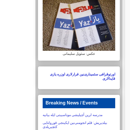
عکس: سئویل سلیمانی
اورتوقرافی سئمیناری‌نین قرارلاری اوزره یازی
قایدالاری
Breaking News / Events
مدرسه لرین آچیلیشی موناسیبتی ایله بیانیه
بیلدیریش:‏ قلم انجومنی‌نین ایکینجی قورولتایی
کئچیریلدی