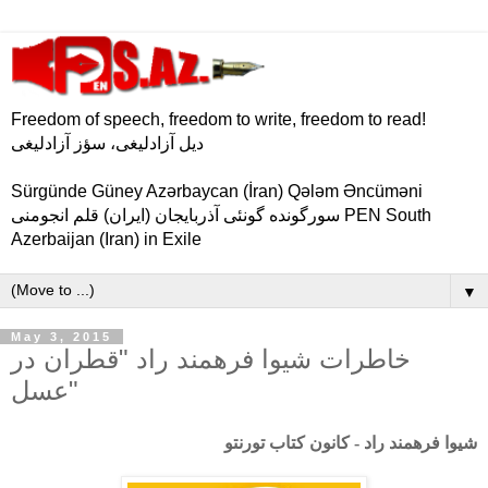
Freedom of speech, freedom to write, freedom to read!
دیل آزادلیغی، سؤز آزادلیغی
Sürgünde Güney Azərbaycan (İran) Qələm Əncüməni
سورگونده گونئی آذربایجان (ایران) قلم انجومنی PEN South
Azerbaijan (Iran) in Exile
▼
May 3, 2015
خاطرات شیوا فرهمند راد "قطران در
عسل"
شیوا فرهمند راد - کانون کتاب تورنتو