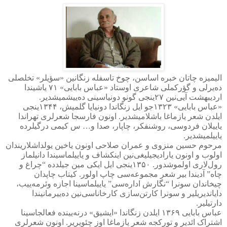
الیمیزه چاتان خبره اساسن، چوخ تاسفله زنگانین «سؤیلر» تخلصلی
ده‌یرلی و گؤرکملی شاعری اوستاد «عباس بابایی»
۷۱
یاشیندا
اردیبهشت آیی‌نین
۲۷
ینجی گونو دونیاسینی ده‌ییشمیشدیر
.
«
عباس بابایی»
۱۳۲۳
جو ایل زنگاندا دونیایا گلمیش،
۱۳۴۴
ینجی
ایلدن شعر یازماغا باشلامیشدیر. اونون فارسجا شعرلری تهراندا
یاییلان فردوسی، روشنفکر، چاپار، صدا و… س کیمی درگیلرده
یاییلمیشدیر.
مرحوم حسین منزوی و عمران صلاحی اونون یاخین یولداشلاریندان
اولوب و اونون یارادیجیلیغی‌نین اینکشاف و یاییلماسیندا دانیلماز
رول‌لاری اولموشدور.
۱۳۵۰
ینجی ایل ایکی مین جیلدده “چراغ و
چاه” آدیندا بیر شعر مجموعه‌سی چاپ اولور. کیتاب چاپدان
چیخاندان سونرا “نگارش اداره‌سی” یاییلماسینا اجازه وئرمه‌ییب،
دایاندیریلیر و سونرا کارتن‌سازی کارخاناسی‌نین ده‌ییرمانیندا
دارتیلیر
.
عباس بابایی
۱۳۶۹
ایلدن زنگاندا «ایشیق» درنه‌یینده فعالجاسینا
اشتراک ائدیر و تورکجه شعر یازماغا اوز چئویریر. اونون شعرلری