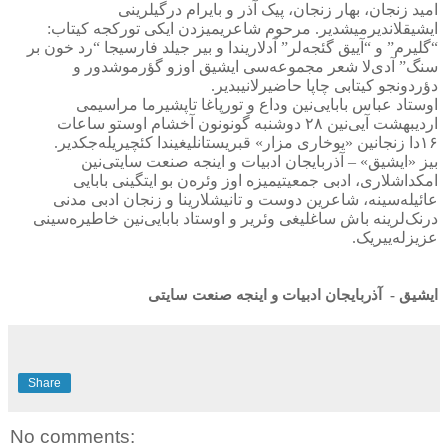
امید زنجان، بهار زنجان، پیک آذر و بایرام درگیلرینی
ایشیقلاندیرمیشدیر. مرحوم شاعریمیزدن ایکی تورکجه کیتاب:
“گلیرم” و “آییق گئجه‌لر” آدلاریندا و بیر جیلد فارسیجا “رد خون بر
سنگ” آدی‌لا شعر مجموعه‌سی ایشیق اوزو گؤرموشدور و
دؤردونجو کیتابی چاپا حاضیرلانیبدیر
.
اوستاد عباس بابایی‌نین وداع و تورپاغا تاپشیرما مراسیمی
اردیبهشت آیی‌نین
۲۸
دوشنبه گونونون آخشام اوستو ساعات
۱۶
دا زنجانین «یوخاری مزار» قبریستانلیغیندا کئچیریله‌جکدیر
.
بیز «ایشیق» – آذربایجان ادبیات و اینجه صنعت سایتی‌نین
امکداشلاری، ادبی جمعیتیمیزه اوز وئره‌ن بو ایتگینی بابایی
عائیله‌سینه، شاعرین دوست و تانیشلارینا و زنجان ادبی مدنی
درنک‌لرینه باش ساغلیغی وئریر و اوستاد بابایی‌نین خاطیره‌سینی
عزیزله‌ییریک.
ایشیق -
آذربایجان ادبیات و اینجه صنعت سایتی
Share
No comments: