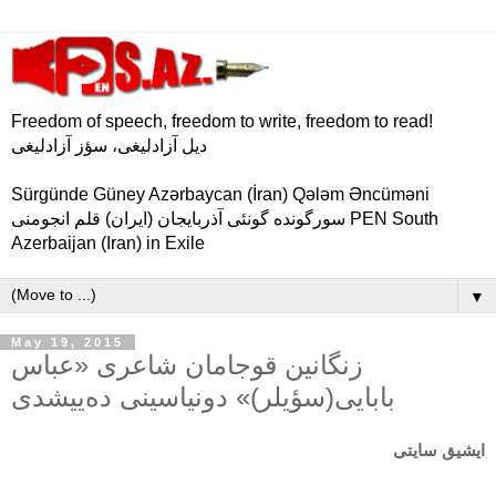
Freedom of speech, freedom to write, freedom to read!
دیل آزادلیغی، سؤز آزادلیغی
Sürgünde Güney Azərbaycan (İran) Qələm Əncüməni
سورگونده گونئی آذربایجان (ایران) قلم انجومنی PEN South
Azerbaijan (Iran) in Exile
▼
May 19, 2015
زنگانین قوجامان شاعری «عباس
بابایی(سؤیلر)» دونیاسینی ده‌ییشدی
ایشیق
سایتی