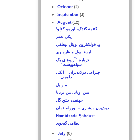
►
October
(2)
►
September
(3)
▼
August
(12)
گئتمه گئدک، اورمو گؤلو!‏
ایکی شعر
و. فولکنئرین نوبئل نیطقی
ایستانبول منظره‌لری
درباره "آرزوهای یک
سیاهپوست"‏
چیراغی دولاندیران – ایکی
دامجی
ماوایل
سن اویانا، من بویانا
جهنمده بیتن گل
دیش‌دن دیشاری – بورولماقدان
Həmidzadə Şahdust
نظامی گنجوی
►
July
(8)