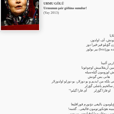
URMU GÖLÜ
Urmunun şair gölünə sunulur!‎
(Yay 2013)
اوز
قلبیمده گؤینه‌شی
بیر اوقیانوسجا گؤلون
و اؤلوم زیغ
تئز گتیر ا
تئز یئتیر الینی دالغامین 
گل ده اوز به اوز اَیل
هانی بال بولودلا
هانی گونشین گوناهی بلکه من ایدیم و بو دوزلار،
یا تبریزدن آخینان او س
‏"دئه کیمی گؤزلر او قارا گؤزلر
گئتمه گیلم! اؤلور گؤیلومون بالیغ
گئن گلیر دالغامین اَینینه هؤنکورتومو
آغزیمدا هارای لاختاسی، بوغازیمدا