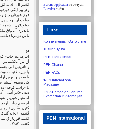
ئوگیلیسیله ایکیسی ‏
Buranı tiqqildadın
və oxuyun.
Buradan
eşidin.
ورتوم او زهریماردان
م اؤلومدن گؤم-گؤی
وخسون بو پلتک گؤی
شیمدا لاجیوردی بال ‏
Links
 ملک، باشیندا شال ‏
 حال نه حال نه حال
Köhnə sitəmiz / Our old site
Tüzük / Bylaw
 کوشورتوسو آغلیمدا
PEN International
 اوغولتوسو ساچیمدا
PEN Charter
ی چنه‌سینین آلتیندا ‏
 سوخولور گؤبه‌ییمه ‏
PEN FAQs
 سوچلو بیرین آراییر
'PEN International'
رجه اینجه داماردان ‏
Magazine
یا «راستا کوچه»‌ده
IPGA Campaign For Free
وغون کلاشینکوفلار ‏
Expression In Azerbaijan
- شیرناق شپه¬لریم
ه منیم ساحیللریم... ‏
یره‌لی گئدن اللریم
، ال-اله گئدک منی ‏
PEN International
ی بو شعرین الیندن ‏
گئتمه، گئدک...‏‏