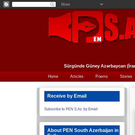
Home
Articles
Poems
Stories
Receive by Email
Subscribe to PEN S.Az. by Email
About PEN South Azerbaijan in