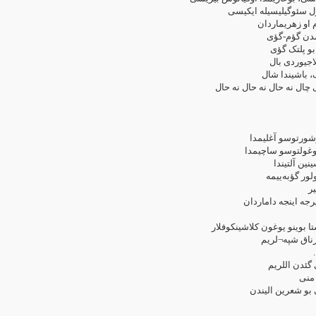
گئدیر ال -اله نه گؤزل س
وئر بیر-ایکی ق
قوی قورتاری
بولوددان ی
بولودلاری با
بالدیری آغاپپاق
باس قوینونا دیلقمی چال نه
اییرمی‌بیر چایین
آغ بیر آغلاشمانین
و تانرینین ال
یا چیرمالانیب
یا
کی بوینوم آسیلیر بی
صف چکیر آستا –آستا بوینو ی
آه منیم شیریم
آ
گئری –گئری ا
گئتمه
گئتمه قورتاراق من