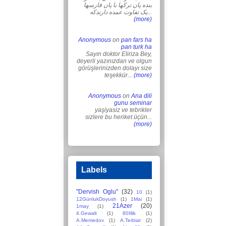
بنده پان ترکها با پان فارسها
یک تفاوت عمده دارندکه...
(more)
Anonymous
on
pan fars ha
pan turk ha
Sayın doktor Eliriza Bey,
deyerli yazınızdan ve olgun
görüşlerinizden dolayı size
teşekkür...
(more)
Anonymous
on
Ana dili
gunu seminar
yaşiyasiz ve tebrikler
sizlere bu heriket üçün...
(more)
Labels
"Dervish Oglu"
(32)
10
(1)
12GünlukDoyush
(1)
1Mai
(1)
21Azer
(20)
1may
(1)
4.Gewalt
(1)
80Illik
(1)
A.Memedov
(1)
A.Terbiat
(2)