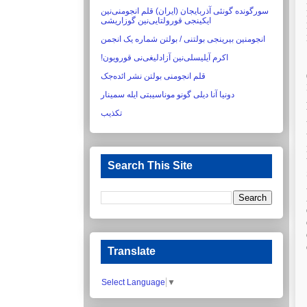
سورگونده گونئی آذربایجان (ایران) قلم انجومنی‌نین
ایکینجی قورولتایی‌نین گوزاریشی‏
انجومنین بیرینجی بولتنی / بولتن شماره یک انجمن
اکرم آیلیسلی‌نین آزادلیغی‌نی قورویون!‏
قلم انجومنی بولتن نشر ائده‌جک
دونیا آنا دیلی گونو موناسیبتی ایله سمینار
تکذیب
Search This Site
Translate
Select Language
▼