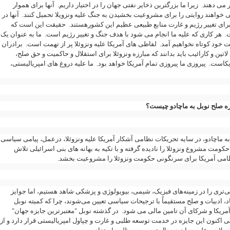
" می دهند. زیرا ما بزرگترین ذخایر نفتی جهان را در اختیار داریم. آنها برای هموار
 خواهند روایتی را برای مشروعیت بخشیدن به جنگ علیه ونزویلا تحمیل کنند. آنها در
ای تغییر رژیم و غارت منابع طبیعی عظیم این کشورهستند. حقیقت این است که
ت. هر کاری که علیه ما انجام می شود با هدف جنگ و تغییر رژیم است. ما به عنوان یک
ت خود کوتاه نخواهیم آمد. لفاظی های آمریکا علیه ونزوئلا پر از تهمت است. برادران
لاتین و کارائیب باید بدانند که مبارزه ونزوئلا برای استقلال و حاکمیت و حق صلح
ریکاست. پیروزی ما پیروزی تمام آمریکا خواهد بود. ما علیه دروغ های امپریالیستی
ه صلح نوبل به ماچادو چیست؟
ه ماچادو، در سایه تحریکات نظامی آشکار آمریکا علیه ونزوئلا، درعمل، پیامی سیاسی
مت مشروع ونزوئلا را نادیده گرفته و با تکیه به بهانه های بنی اسرائیلی تلاش
 نظامی آمریکا برای سرنگونی حکومت ونزوئلا را مشروعیت بخشد
نی‌تری را در زمینه‌های فیزیک، شیمی، بیویولوژی و پزشکی شاهد هستیم، اما جوایز
اد، ادبیات و صلح مستقیماً با ترجیحات سیاسی تعیین می‌شوند، چرا که کمیته نوبل
مریکا و شرکای آن تامین مالی می شود. در گذشته نوبل "معتبرترین جایزه جهان
اکنون این جایزه در خدمت توسعه طلبی و غارت و چپاول امپریالیستی قرار دارد و از