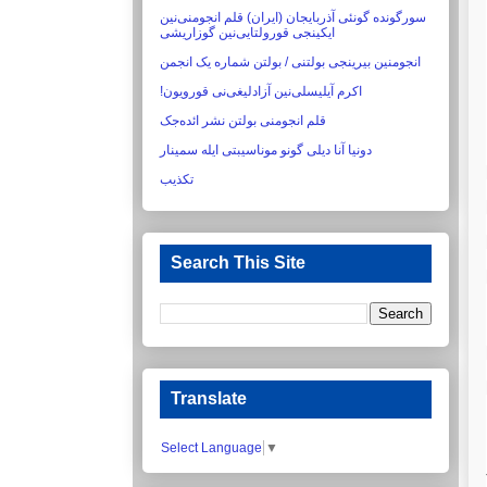
سورگونده گونئی آذربایجان (ایران) قلم انجومنی‌نین
ایکینجی قورولتایی‌نین گوزاریشی‏
انجومنین بیرینجی بولتنی / بولتن شماره یک انجمن
اکرم آیلیسلی‌نین آزادلیغی‌نی قورویون!‏
قلم انجومنی بولتن نشر ائده‌جک
دونیا آنا دیلی گونو موناسیبتی ایله سمینار
تکذیب
Search This Site
Translate
Select Language
▼