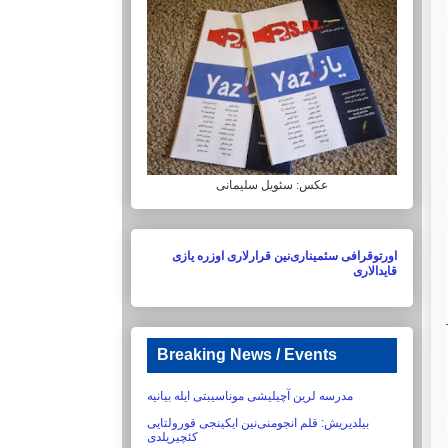
عکس: سئویل سلیمانی
اورتوقرافی سئمیناری‌نین قرارلاری اوزره یازی
قایدالاری
Breaking News / Events
مدرسه لرین آچیلیشی موناسیبتی ایله بیانیه
بیلدیریش:‏ قلم انجومنی‌نین ایکینجی قورولتایی
کئچیریلدی