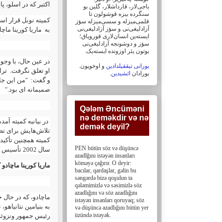
اکتبر که در اسلو، پ
باجی‌لار، ‏قارداشلار، گلین بو
سنگرده بیزه قوشولون تا
کمیته نوبل
قرار اس
قلمی‌میزله و سسی‌میزله سؤز
آزادلیغی‌نی و سؤز ‏آزادلیغی‌نی
به ماریا کورینا ماچ
ایسته‌ین انسان‌لاری قورویاق؛
سؤز و دوشونجه آزادلیغی‌نی
بوتون یئر اوزونده ایسته‌یک. ‏
در عین حال، با وجو
بورانی تیققیلدادین
و اوخویون.
او تعلق نگرفت. ترا
.
ائشیدین
بورادان
و گفت: "من این جای
صمیمانه ای بود."
Qələm Əncüməni
nə deməkdir və nə
در بیانیه کمیته آمد
demək deyil?‎
تلاش‌هایش برای تضم
کمیته همچنین تأکید کرد که ما
PEN bütün söz və düşüncə
سال 2002 تأسیس کرد، از انتخابات آزاد و عادلانه حمایت کرده است."
azadlğını istəyən insanları
köməyə çağırır. O deyir:
ماریا کورینا ماچاد
bacılar, ‎qardaşlar, gəlin bu
səngərdə bizə qoşulun ta
qələmimizlə və səsimizlə söz
azadlığını və söz ‎azadlığını
ماچادو، که در حال 
istəyən insanları qoruyaq; söz
به بنیامین نتانی،
və düşüncə azadlığını bütün yer
üzündə istəyək.
رئیس جمهور ونزوئلا