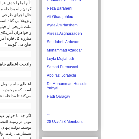
Dəbirlər / The Board
آنها ما را هدف قرار
Reza Baraheni
کردن راه مداخله می
حال اجرای طرحی بر
Ali Gharajehlou
ونزوئلا بی گناه اس
Ayda Amirhashemi
ملت تاریخی از حیثی
و خواهران آمریکای ،
Alireza Asgharzadeh
مبارزه کل قاره آم،
Soudabeh Ardavan
صلح می گوییم."
Mohammad Azadgar
Leyla Mojtahedi
واقعیت اعطای جایز
Samad Purmusavi
Abolfazl Jorabchi
اعطای جایزه نوبل ب
Dr. Mohammad Hossein
Yahyai
است که موجودیت حکو
می‌کند تا مداخله.
Hadi Qaraçay
...
...
اگر چه ما جوایز عی
نوبل در زمینه اقتص
28 Üzv / 28 Members
توسط دولت پنهان آ"
بشمار می رفت. ولی 