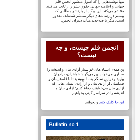
تنها نوشته‌هایی را که اصول منشور انجمن قلم
جهانی و ‏اعلامیه جهانی حقوق بشر را رعایت می‌کنند
منتشر می‌کند. این وبگاه از بازنشر مطالبی که
پیشتر در ‏رسانه‌های دیگر منتشر شده‌اند، معذور
است، مگر با صلاحدید هیأت دبیران انجمن.
انجمن قلم چیست، و چه
نیست؟
پن همه‌ی انسان‌های خواستار آزادی بیان و اندیشه را
به یاری می‌خواند. پن می‌گوید: خواهران، ‏برادران،
بیایید و در این سنگر به ما بپیوندید تا با قلم‌هایمان‏ و
صدایمان از آزادی بیان و از آزادی ‏انسانی‌هایی که
آزادی بیان می‌خواهند، دفاع کنیم؛ آزادی بیان و
اندیشه را در سراسر گیتی ‏بخواهیم.
این جا کلیک کنید
و بخوانید
Bulletin no 1