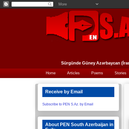
Home
Articles
Poems
Stories
Receive by Email
Subscribe to PEN S.Az. by Email
About PEN South Azerbaijan in