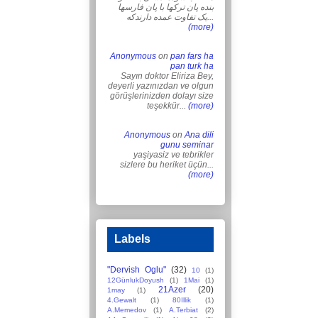
بنده پان ترکها با پان فارسها
یک تفاوت عمده دارندکه...
(more)
Anonymous
on
pan fars ha
pan turk ha
Sayın doktor Eliriza Bey,
deyerli yazınızdan ve olgun
görüşlerinizden dolayı size
teşekkür...
(more)
Anonymous
on
Ana dili
gunu seminar
yaşiyasiz ve tebrikler
sizlere bu heriket üçün...
(more)
Labels
"Dervish Oglu"
(32)
10
(1)
12GünlukDoyush
(1)
1Mai
(1)
21Azer
(20)
1may
(1)
4.Gewalt
(1)
80Illik
(1)
A.Memedov
(1)
A.Terbiat
(2)