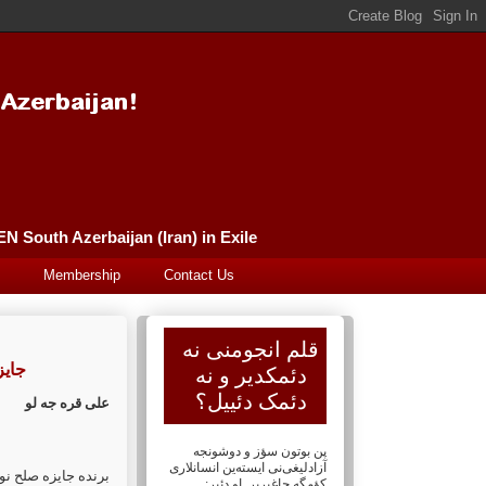
Güney Azərbaycan (İran) Qələm Əncüməni سورگونده گونئی آذربایجان (ایران) قلم انجومنی PEN South Azerbaijan (Iran) in Exile
Membership
Contact Us
قلم انجومنی نه
جایز
دئمکدیر و نه
دئمک دئییل؟
علی قره جه لو
پن بوتون سؤز و دوشونجه
آزادلیغی‌نی ایسته‌ین انسانلاری
برنده جایزه صلح ن
کؤمگه چاغیریر. او دئیر: