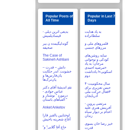
Popular Posts of
Popular in Last 7
All Time
Days
به یاد هدایت
بدیعی اثرین دیلی -
سلطانزاده
قیسادیلمیش
قلمروهای ملی و
گوندلیگیمده ن بیر
مرزهای جنسی
صحیفه
The Case of
سایه روشن‌های
Sakineh Ashtiani
کودکی و نوجوانی
مرجان؛ به یاد
دانش – قدرت –
«مرضیه احمدی
خشونت: اندر حکایت
اسکویی»/ یادداشت
پان‌فارس‌ها و
دوم
پان‌ترک‌ها
۴۰سال محکومیت
نقدِ اندیشۀ آقای دکتر
حبس تعزیری برای
عباس جوادی -
۴فعال حرکت ملی
درموردِ " نوشتار و
آذربایجان
الفباهای باستان "
مرتضی پروین -
Anket Anketov
آفرینش هنری علیه
اعدام بر دیوار سیاه
اوختايين يالقيز قارا
زندان
خیز رضا خان بسوی
"حاج آقا گلابى" و
قدرت