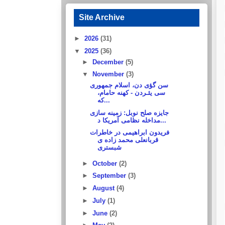
Site Archive
►
2026
(31)
▼
2025
(36)
►
December
(5)
▼
November
(3)
سن گؤی دن، اسلام جمهوری
سی يئـردن - كهنه حامام،
كه...
جایزه صلح نوبل: زمینه سازی
مداخله نظامی آمریکا د...
فریدون ابراهیمی در خاطرات
قربانعلی محمد زاده ی
شبستری
►
October
(2)
►
September
(3)
►
August
(4)
►
July
(1)
►
June
(2)