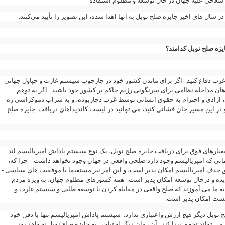
 سلاحی علیه جهان در حال توسعه و مظلوم استفاده
در سال های اخیر جایزه صلح نوبل به آنها اهدا شده، این تصویر را تأیید می‌کنند
یزه صلح نوبل کدامند؟
غرب دفاع کنید. اگر برای ماندن کشور خود در چارچوب سیستم غارت و چپاول جهانی
هان مداخله نظامی برای سرنگونی رژیم حاکم بر کشور خود باشید. اگر به توهم
زادی و احترام به حقوق انسانی توسط غرب دچاربوده، و به سراب دموکراسی ره
 و در این مسیر جان فشانی کنید، می توانید در لیست کاندیداهای دریافت جایزه صلح
معیارهای فوق برای دریافت جایزه صلح نوبل، یک نوع سیستم پاداش امپریالیسم اند
مانی که امپریالیسم وجود دارد صلحی واقعی در جهان وجود نخواهد داشت. چرا که
ق حذف امپریالیسم امکان پذیر است، و این امر نیز مستقیما با موفقیت های سیاسی
ه و درحال توسعه امکان پذیر است. همه کشورهای مظلوم جهان، به ویژه مردم
به ما می آموزند که صلح واقعی در مقابله کردن با توسعه طلبی و سیستم غارت و
لیست امکان پذیر است
سیستم پاداش امپریالیسم تنها با دفن خود
.
ح نوبل دیگر هیچ ارزش واعتباری ندارد
می تواند تحقق پیدا کند. آن زمان دیگر احتیاجی به جایزه صلح نوبل نخواهد بود