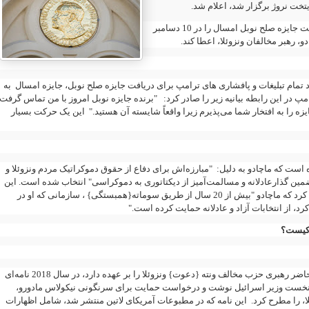
.
ایتخت نروژ برگزار شد، اعلام شد
ت
جایزه صلح نوبل امسال را در 10 دسامبر
ادو، رهبر مخالفان
ونزوئلا
، اعطا کند.
د تمام تبلیغات و پافشاری های ترامپ برای دریافت جایزه صلح نوبل، جایزه امسال به
مپ در این رابطه بیانیه زیر را صادر کرد: "برنده جایزه نوبل امروز با من تماس گرفت
زه را به افتخار شما می‌پذیرم زیرا واقعاً شایسته آن هستید." این یک حرکت بسیار
ه است که ماچادو به دلیل: "مبارزه‌اش برای دفاع از حقوق دموکراتیک مردم ونزوئلا و
ین گذارعادلانه و مسالمت‌آمیز از دیکتاتوری به دموکراسی" انتخاب شده است. این
چادو "بیش از 20 سال از طریق سوماته
{همبستگی}
، سازمانی که او در
و کیست؟
نامه‌ای
2018
حاضر رهبری حزب مخالف ونته {دعوت} ونزوئلا را بر عهده دارد، در سال
اهو، نخست وزیر اسرائیل نوشت و درخواست حمایت برای سرنگونی نیکولاس مادورو
، را مطرح کرد. این نامه که در مطبوعات آمریکای لاتین منتشر شد، شامل اظهارات