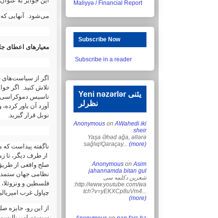
این جوایز به عنوان
Maliyyə / Financial Report
می‌شود. آنهایی که .
Subscribe Now
معیارهای اعطای جا
Subscribe in a reader
اگر از سیاست‌های 
تلاش کنید. اگر خوا
Yeni nəzərlər یئنی
تاسیس دموکراسی، آ
نظرلر
آورد آن باور کرده،
نوبل قرار گیرید.
Anonymous
on
AWahedi iki
sheir
Yaşa Əhəd ağa, əllərə
sağlıq!Qaraçay...
(more)
ناگفته پیداست که .
از طرف دیگر، تا ز،
Anonymous
on
Asim
صلح واقعی از طری -
jahannamda bitan gul
نظامی جهان ستمدید
شعرین دکلمه سی
فلسطین و ونزوئلا، 
:http://www.youtube.com/wa
tch?v=yEKXCp8uVm4...
چپاول غرب امپریا.
(more)
از این رو، جایزه صل
سیستم امپریالیسم .