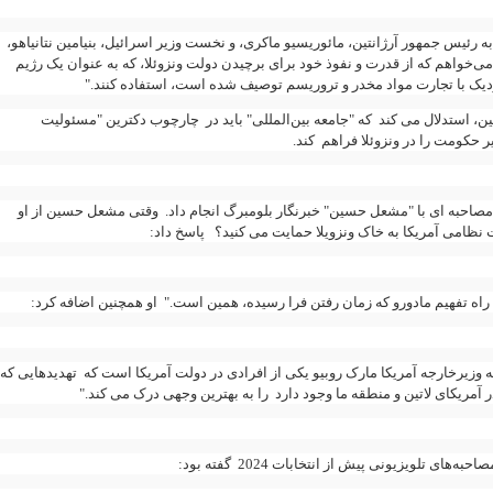
"به رئیس جمهور آرژانتین، مائوریسیو ماکری، و نخست وزیر اسرائیل، بنیامین نتانیاهو
 می‌خواهم که از قدرت و نفوذ خود برای برچیدن دولت ونزوئلا، که به عنوان یک رژیم
"
.
نزدیک با تجارت مواد مخدر و تروریسم توصیف شده است، استفاده کنند
نین، استدلال می کند که "جامعه بین‌المللی" باید در چارچوب دکترین "مسئولیت
.
ر حکومت را در ونزوئلا فراهم کند
در 31 اکتبر مصاحبه ای با "مشعل حسین" خبرنگار بلومبرگ انجام داد. وقتی مشعل حسین از او
ات نظامی آمریکا به خاک ونزویلا حمایت می کنید؟ پاسخ داد
" راه تفهیم مادورو که زمان رفتن فرا رسیده، همین است." او همچنین اضافه کرد
" وزیرخارجه آمریکا مارک روبیو یکی از افرادی در دولت آمریکا است که تهدیدهایی که
 در آمریکای لاتین و منطقه ما وجود دارد را به بهترین وجهی درک می کند
گفته بود:
2024
صاحبه‌های تلویزیونی پیش از انتخابات