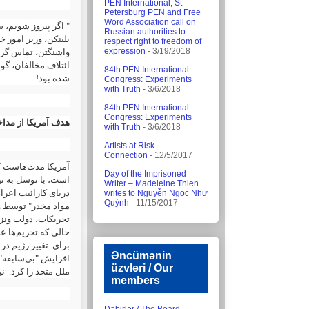
PEN International, St
Petersburg PEN and Free
Word Association call on
اگر پیروز شویم، سف
Russian authorities to
بلینکن، وزیر امور 
respect right to freedom of
expression
- 3/19/2018
واشنگتن، تماس گرفت
ائتلاف مخالفان، گو
84th PEN International
شده بود!
Congress: Experiments
with Truth
- 3/6/2018
84th PEN International
Congress: Experiments
هدف آمریکا از مدا
with Truth
- 3/6/2018
Artists at Risk
Connection
- 12/5/2017
آمریکا مدت‌هاست که
Day of the Imprisoned
است، با توسل به نی
Writer – Madeleine Thien
دریای کارائیب اعزام
writes to Nguyễn Ngọc Như
Quỳnh
- 11/15/2017
مواد مخدر" توسط ون
تحریکات، دولت ونزو
حالی که تحریم‌ها عل
برای تغییر رژیم در 
Əncümənin
افزایش "بی‌سابقه
üzvləri / Our
ملل متحد را کرد. ن:
members