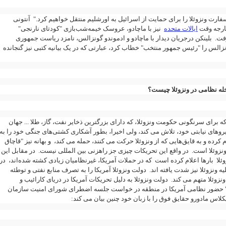
" ارت ونزوئلا را برای حمایت از اسرائیل به اورشلیم منتقل خواهیم کرد." آنتونی
خارجه وقت
ایالات متحده
نیز با ماچادو، عروسک‌ خیمه‌شب‌بازی "کودتای نارنجی"
. بلینکن درجریان دیدار با ماچادو و ادموندو گونزالس، نامزد ریاست جمهوری
نزالس را "رئیس جمهور منتخب" خطاب کرد، عبارتی که در یک بیانیه کتبی نیز گنجانده
خله نظامی در ونزوئلا چیست؟
 برای سرنگونی حکومت ونزوئلا، که دارای بزرگترین ذخایر نفت، گاز، طلا ... جهان
روهای نیابتی خود، تلاش می کند، ولی اخیرا، بطور آشکاری کشتی‌های جنگی خود را به
 کرده و به قایق‌هایی که از ونزوئلا حرکت می‌ کنند، حمله می کند، و بهانه نیز "قاچاق
زوئلا است. در واقع این تحریکات چیزی جز راهزنی بین المللی نیست. در مقابل این
ئلا بارها اعلام کرده است که در حملات آمریکا، غیرنظامیان زیادی کشته شده‌اند، در
یه ونزوئلا نیز شدت یافته اند. دولت ونزوئلا آمریکا را به تصرف منابع نفتی و توطئه
ونزوئلا متهم می کند. دولت ونزوئلا به دلیل تحریکات آمریکا در دریای کارائیب و
" حضور نظامی آمریکا در منطقه در خواست جلسه اضطرای شورای امنیت سازمان
یکلاس مادورو حقایق فوق را با زبان خود چنین بیان می کند