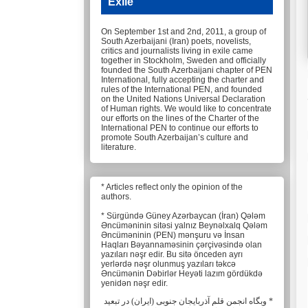
Exile
On September 1st and 2nd, 2011, a group of
South Azerbaijani (Iran) poets, novelists,
critics and journalists living in exile came
together in Stockholm, Sweden and officially
founded the South Azerbaijani chapter of PEN
International, fully accepting the charter and
rules of the International PEN, and founded
on the United Nations Universal Declaration
of Human rights. We would like to concentrate
our efforts on the lines of the Charter of the
International PEN to continue our efforts to
promote South Azerbaijan’s culture and
literature.
* Articles reflect only the opinion of the
authors.
* Sürgündə Güney Azərbaycan (İran) Qələm
Əncüməninin sitəsi yalnız Beynəlxalq Qələm
Əncüməninin (PEN) mənşuru və İnsan
Haqları Bəyannaməsinin çərçivəsində olan
yazıları nəşr edir. Bu sitə önceden ayrı
yerlərdə nəşr olunmuş yazıları təkcə
Əncümənin Dəbirlər Heyəti lazım gördükdə
yenidən nəşr edir.
* وبگاه انجمن قلم آذربایجان جنوبی (ایران) در تبعید