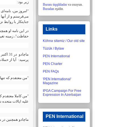
:
زیر بود
Buranı tiqqildadın
və oxuyun.
Buradan
eşidin.
امروز من، نامه‌ای ،
می‌فرستم و از آنها
جنایتکار با روابط 
Links
در این نامه او همچ
حفاظت"، زمینه تغیی
Köhnə sitəmiz / Our old site
Tüzük / Bylaw
ماچادو 
PEN International
پرسید: آیا از حمل:
PEN Charter
PEN FAQs
من معتقدم که تنها:
'PEN International'
Magazine
IPGA Campaign For Free
Expression In Azerbaijan
من کاملا معتقدم که
علیه ایالات متحده."
PEN International
ماچادو همچنین در م