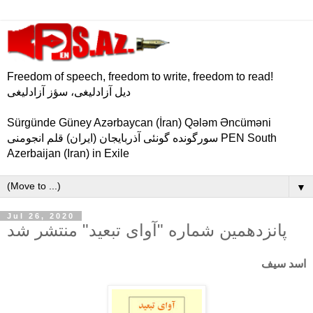
Freedom of speech, freedom to write, freedom to read!
دیل آزادلیغی، سؤز آزادلیغی
Sürgünde Güney Azərbaycan (İran) Qələm Əncüməni
سورگونده گونئی آذربایجان (ایران) قلم انجومنی PEN South
Azerbaijan (Iran) in Exile
▼
Jul 26, 2020
پانزدهمین شماره "آوای تبعید" منتشر شد
اسد سیف