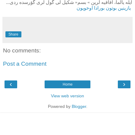
ایله
یالما،
اقاقیه
لرین
«
بسم
»
شکیل
لی
گول
لری
گؤرسده
ردی...
یازینین بوتون بورادا اوخویون
Share
No comments:
Post a Comment
‹
›
Home
View web version
Powered by
Blogger
.