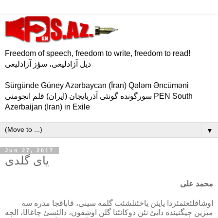
Freedom of speech, freedom to write, freedom to read!
دیل آزادلیغی، سؤز آزادلیغی
Sürgünde Güney Azərbaycan (İran) Qələm Əncüməni
سورگونده گونئی آذربایجان (ایران) قلم انجومنی PEN South
Azerbaijan (Iran) in Exile
▼
Jun 27, 2017
یای گلدی
محمد علی
اوشاقلئغئمئزدا
یایئن
یاخئنلشئب
گلمه
سینی،
قاباقجا
مدره
سه
میزین
چیگنینده
دایئ
نئن
دوکانئنا
گلن
اوشقون،
دالئسئ
چاغال
ا
،
الچه