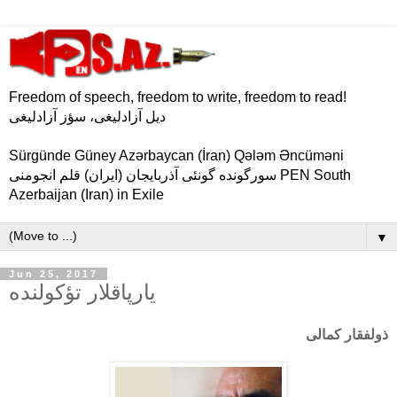
Freedom of speech, freedom to write, freedom to read!
دیل آزادلیغی، سؤز آزادلیغی
Sürgünde Güney Azərbaycan (İran) Qələm Əncüməni
سورگونده گونئی آذربایجان (ایران) قلم انجومنی PEN South
Azerbaijan (Iran) in Exile
▼
Jun 25, 2017
یارپاقلار تؤكولنده
ذولفقار کمالی