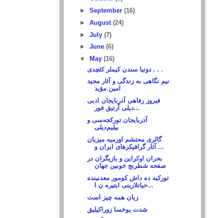
►
September
(16)
►
August
(24)
►
July
(7)
►
June
(6)
▼
May
(16)
دونیا سندن کیملر کئچدی . . .
نیم نگاهی به زندگی و آثار مجید
امین مؤید
فیروز رفاهی آذربایجان ادبی
دیلی آرتیق فور...
آذربایجان تورکجه‌سی و
بیلیم‌دیلی
گالری محتشم اورمیه میزبان
آثار گرافیکرهای ایران و ...
بحران اوکراین و بازیگران در
صفحه شطرنج خونین جهان
تورکیه ده داش کومور معدنینده
حیاتلارینی ایتیره ن ا...
زبان همه چیز است
شدت یوخسا زوراکیلیق