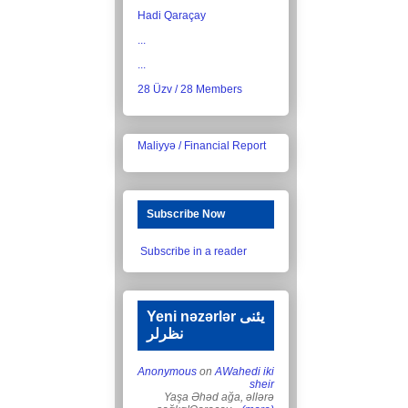
Hadi Qaraçay
...
...
28 Üzv / 28 Members
Maliyyə / Financial Report
Subscribe Now
Subscribe in a reader
Yeni nəzərlər یئنی
نظرلر
Anonymous
on
AWahedi iki
sheir
Yaşa Əhəd ağa, əllərə