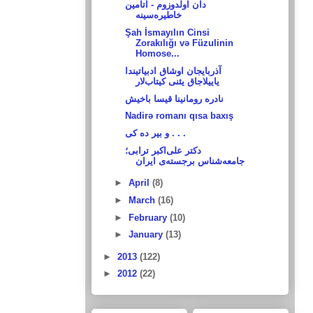
دان اولدوزوم - آتامین
خاطیره‌سینه
Şah İsmayılın Cinsi
Zorakılığı və Füzulinin
Homose...
آذربایجان اوشاق ادبیاتیندا
یاییلاجاق یئنی کیتاب‌لار
نادره رومانینا قیسا باخیش
Nadirə romanı qısa baxış
و بیر ده کی . . .
دکتر علی‌اکبر ترابی؛
جامعه‌شناس برجسته‌ی ایران
►
April
(8)
►
March
(16)
►
February
(10)
►
January
(13)
►
2013
(122)
►
2012
(22)