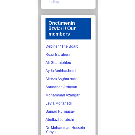
Loading...
Əncümənin
üzvləri / Our
members
Dəbirlər / The Board
Reza Baraheni
Ali Gharajehlou
Ayda Amirhashemi
Alireza Asgharzadeh
Soudabeh Ardavan
Mohammad Azadgar
Leyla Mojtahedi
Samad Purmusavi
Abolfazl Jorabchi
Dr. Mohammad Hossein
Yahyai