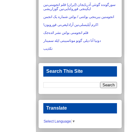
سورگونده گونئی آذربایجان (ایران) قلم انجومنی‌نین
ایکینجی قورولتایی‌نین گوزاریشی‏
انجومنین بیرینجی بولتنی / بولتن شماره یک انجمن
اکرم آیلیسلی‌نین آزادلیغی‌نی قورویون!‏
قلم انجومنی بولتن نشر ائده‌جک
دونیا آنا دیلی گونو موناسیبتی ایله سمینار
تکذیب
Search This Site
Translate
Select Language
▼