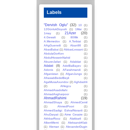
Labels
"Dervish Oglu"
(32)
10
(1)
12GünlukDoyush
(1)
1Mai
(1)
21Azer
(20)
1may
(1)
4.Gewalt
(1)
80Illik
(1)
A.Memedov
(1)
A.Terbiat
(2)
AAgGueneili
(1)
Aban98
(2)
AbasBabai
(1)
AbbasLessani
(1)
AbdulaGorKen
(1)
AbdulHosseinNahid
(1)
AbuzerJafari
(1)
Adabiiat
(1)
Adalati
(8)
AdelBaBayev
(1)
Adonis
(1)
AFarahmandi
(2)
Afganistan
(1)
AfganJungs
(1)
AfrasiabBedelBeyli
(1)
AgaMusaAxundov
(2)
Aghdashli
(2)
AHegcu
(1)
AhmadAsadollahi
(1)
AhmadAsgharpoor
(1)
AhmadRahimi
(19)
AhmadShaya
(1)
AhmedCemil
(1)
AhmedPoori
(1)
AhmedSadigi: EshrafNoranli
(1)
AhuDaryaii
(1)
Aime Cesaire
(1)
AkhbarRooz
(1)
Alakbarli
(1)
AlbertMemi
(1)
AleksandrKlab
(1)
Aleman
(1)
AlexanderDugin