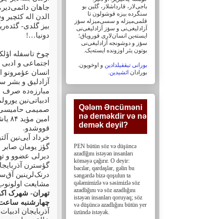
باجی‌لار، ‏قارداشلار، گلین بو
جاهان دائمی‌دیر،
سنگرده بیزه قوشولون تا
الدن اله کئچیر و
قلمی‌میزله و سسی‌میزله سؤز
بیز گلدی- گئده‌ر
آزادلیغی‌نی و سؤز ‏آزادلیغی‌نی
…!
دونیا
ایسته‌ین انسان‌لاری قورویاق؛
سؤز و دوشونجه آزادلیغی‌نی
بوتون یئر اوزونده ایسته‌یک. ‏
چوخ تاسفله اؤلکه
اجتماعی و ادبی 
بورانی تیققیلدادین
و اوخویون.
انسان عؤمرونو ،
.
ائشیدین
بورادان
آزادلیق و بشر سع
مبارزه‌ده صرف ائ
ادبیاتی‌نین یورول
Qələm Əncüməni
صمیمی حامیسی ا
nə deməkdir və nə
یاشی
۸۴
امین مؤید
demək deyil?‎
.
قووشدو
خرداد آیی‌نین آلت
گؤز یومان صابر ا
PEN bütün söz və düşüncə
azadlğını istəyən insanları
دیرلی عضوو و تهر
köməyə çağırır. O deyir:
گؤسترن آذربایجا
bacılar, ‎qardaşlar, gəlin bu
درنک‌لرینین آ (
səngərdə bizə qoşulun ta
qələmimizlə və səsimizlə söz
مشایعت اولونوب و
azadlığını və söz ‎azadlığını
تهران- شهرک اکبا
istəyən insanları qoruyaq; söz
چهارشنبه ساعت
və düşüncə azadlığını bütün yer
آذربایجان ادبیات
üzündə istəyək.