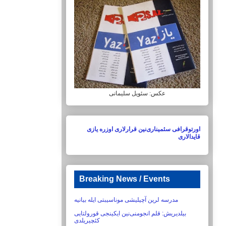
عکس: سئویل سلیمانی
اورتوقرافی سئمیناری‌نین قرارلاری اوزره یازی
قایدالاری
Breaking News / Events
مدرسه لرین آچیلیشی موناسیبتی ایله بیانیه
بیلدیریش:‏ قلم انجومنی‌نین ایکینجی قورولتایی
کئچیریلدی