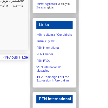
خالقیمیزا، بوتون
Buranı tiqqildadın
və oxuyun.
اولسون!” و اوس
Buradan
eşidin.
Links
Köhnə sitəmiz / Our old site
Tüzük / Bylaw
PEN International
PEN Charter
Previous Page
PEN FAQs
'PEN International'
Magazine
IPGA Campaign For Free
Expression In Azerbaijan
PEN International