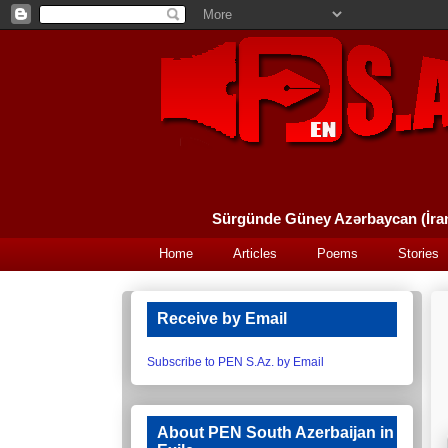
Home
Articles
Poems
Stories
Receive by Email
Subscribe to PEN S.Az. by Email
About PEN South Azerbaijan in