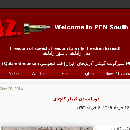
Freedom of speech, freedom to write, freedom to read!
دیل آزادلیغی، سؤز آزادلیغی
Sürgünde 
Videos
Az. Turkic
Farsi
English
News / Events
May 28, 2014
دونیا سندن کیملر کئچدی . . .
۱۳۹۳
خرداد
۱۳۰۹- ۶
خرداد
۱۶
نکی کائینات