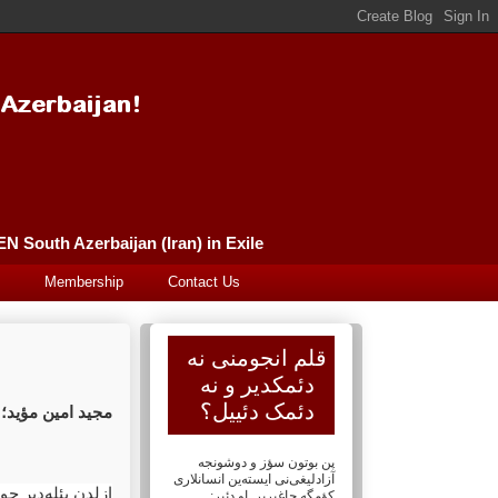
Güney Azərbaycan (İran) Qələm Əncüməni سورگونده گونئی آذربایجان (ایران) قلم انجومنی PEN South Azerbaijan (Iran) in Exile
Membership
Contact Us
قلم انجومنی نه
دئمکدیر و نه
دئمک دئییل؟
مجید امین مؤید؛
پن بوتون سؤز و دوشونجه
آزادلیغی‌نی ایسته‌ین انسانلاری
ازلدن بئله‌دیر چو
کؤمگه چاغیریر. او دئیر: