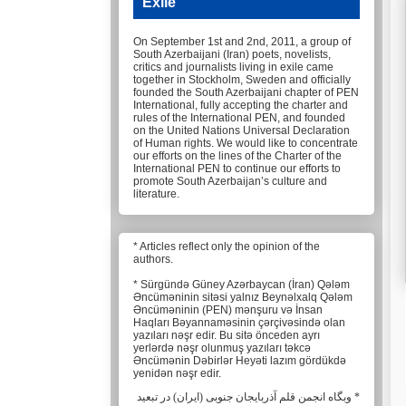
Exile
On September 1st and 2nd, 2011, a group of
South Azerbaijani (Iran) poets, novelists,
critics and journalists living in exile came
together in Stockholm, Sweden and officially
founded the South Azerbaijani chapter of PEN
International, fully accepting the charter and
rules of the International PEN, and founded
on the United Nations Universal Declaration
of Human rights. We would like to concentrate
our efforts on the lines of the Charter of the
International PEN to continue our efforts to
promote South Azerbaijan’s culture and
literature.
* Articles reflect only the opinion of the
authors.
* Sürgündə Güney Azərbaycan (İran) Qələm
Əncüməninin sitəsi yalnız Beynəlxalq Qələm
Əncüməninin (PEN) mənşuru və İnsan
Haqları Bəyannaməsinin çərçivəsində olan
yazıları nəşr edir. Bu sitə önceden ayrı
yerlərdə nəşr olunmuş yazıları təkcə
Əncümənin Dəbirlər Heyəti lazım gördükdə
yenidən nəşr edir.
* وبگاه انجمن قلم آذربایجان جنوبی (ایران) در تبعید