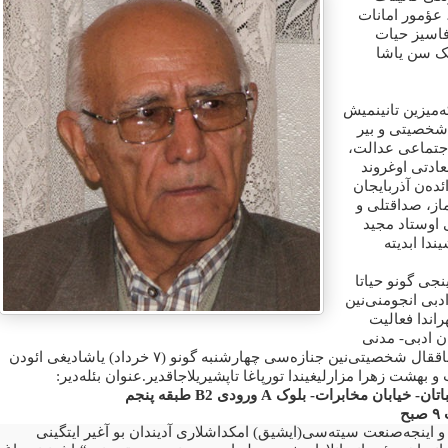
 عؤمور امانات
فاسیز حیات
یک سن یاشا
‌میزین تانینمیش
شخصیتی و بیر
اجتماعی عدالت
ادتی اوغروند
ده‌ن آذربایجان
ماز، صداقتلی و
وستاد مجید
ندا ابدیته
ینجی گونو حیاتا
دبی انجومنی‌نین
اندا فعالیت
ن ادبی- مدنی
خرداد) یاشادیغی ائودن
۷
ق‌ساققال شخصیتی‌نین جنازه‌سی چهارشنبه گونو
:
 بهشت زهرا مزارلیغیندا تورپاغا تاپشیریلاجاقدیر.عنوان بئله‌دیر
طبقه پنجم
ورودی
A
B2
تان- خیابان مخابرات- بلوک
صبح
۹
 و اینجه‌صنعت سیته‌سی(ایشیق) امکداشلاری آدیندان بو آغیر ایتگینی