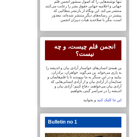
تنها نوشته‌هایی را که اصول منشور انجمن قلم
جهانی و ‏اعلامیه جهانی حقوق بشر را رعایت می‌کنند
منتشر می‌کند. این وبگاه از بازنشر مطالبی که
پیشتر در ‏رسانه‌های دیگر منتشر شده‌اند، معذور
است، مگر با صلاحدید هیأت دبیران انجمن.
انجمن قلم چیست، و چه
نیست؟
پن همه‌ی انسان‌های خواستار آزادی بیان و اندیشه را
به یاری می‌خواند. پن می‌گوید: خواهران، ‏برادران،
بیایید و در این سنگر به ما بپیوندید تا با قلم‌هایمان‏ و
صدایمان از آزادی بیان و از آزادی ‏انسانی‌هایی که
آزادی بیان می‌خواهند، دفاع کنیم؛ آزادی بیان و
اندیشه را در سراسر گیتی ‏بخواهیم.
این جا کلیک کنید
و بخوانید
Bulletin no 1