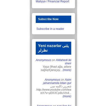
Maliyyə / Financial Report
Subscribe Now
Subscribe in a reader
Yeni nəzərlər یئنی
نظرلر
Anonymous
on
AWahedi iki
sheir
Yaşa Əhəd ağa, əllərə
sağlıq!Qaraçay...
(more)
Anonymous
on
Asim
jahannamda bitan gul
شعرین دکلمه سی
:http://www.youtube.com/wa
tch?v=yEKXCp8uVm4...
(more)