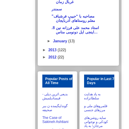
غربال زمان
سمندر
مصاحبه با “حبیب فرشباف”
معلم روستاهای آذربایجان
استاد محمد علی فرزانه نین 8.
اینجی ایل دونومی مناس...
►
January
(13)
►
2013
(122)
►
2012
(22)
Popular Posts of
Popular in Last 7
All Time
Days
به یاد هدایت
بدیعی اثرین دیلی -
سلطانزاده
قیسادیلمیش
قلمروهای ملی و
گوندلیگیمده ن بیر
مرزهای جنسی
صحیفه
The Case of
سایه روشن‌های
Sakineh Ashtiani
کودکی و نوجوانی
مرجان؛ به یاد