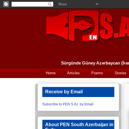
Home
Articles
Poems
Stories
Receive by Email
Subscribe to PEN S.Az. by Email
About PEN South Azerbaijan in