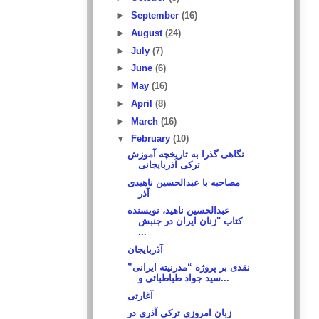
►
September
(16)
►
August
(24)
►
July
(7)
►
June
(6)
►
May
(16)
►
April
(8)
►
March
(16)
▼
February
(10)
نگاهی گذرا به تاریخچه آموزش
ترکی آذربایجانی
مصاحبه با عبدالحسین ناهیدی
آذر
عبدالحسین ناهید، نویسنده
کتاب "زنان ایران در جنبش
...
آذربایجان
نقدی بر پروژه “مدرنیته ایرانی”
سید جواد طباطبائی و...
آغارتی
زبان امروزی ترکی آذری در