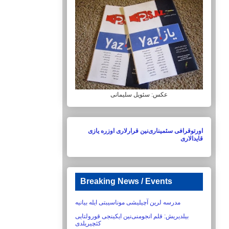
عکس: سئویل سلیمانی
اورتوقرافی سئمیناری‌نین قرارلاری اوزره یازی
قایدالاری
Breaking News / Events
مدرسه لرین آچیلیشی موناسیبتی ایله بیانیه
بیلدیریش:‏ قلم انجومنی‌نین ایکینجی قورولتایی
کئچیریلدی