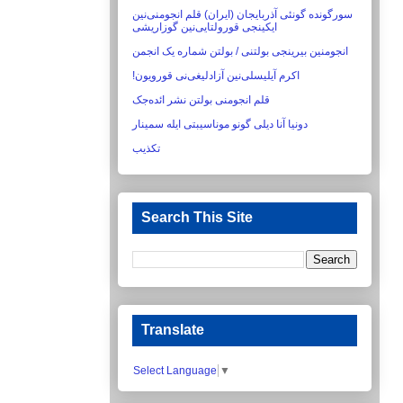
سورگونده گونئی آذربایجان (ایران) قلم انجومنی‌نین
ایکینجی قورولتایی‌نین گوزاریشی‏
انجومنین بیرینجی بولتنی / بولتن شماره یک انجمن
اکرم آیلیسلی‌نین آزادلیغی‌نی قورویون!‏
قلم انجومنی بولتن نشر ائده‌جک
دونیا آنا دیلی گونو موناسیبتی ایله سمینار
تکذیب
Search This Site
Translate
Select Language
▼