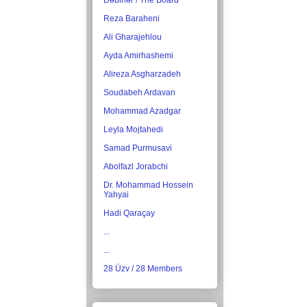
Dəbirlər / The Board
Reza Baraheni
Ali Gharajehlou
Ayda Amirhashemi
Alireza Asgharzadeh
Soudabeh Ardavan
Mohammad Azadgar
Leyla Mojtahedi
Samad Purmusavi
Abolfazl Jorabchi
Dr. Mohammad Hossein
Yahyai
Hadi Qaraçay
...
...
28 Üzv / 28 Members