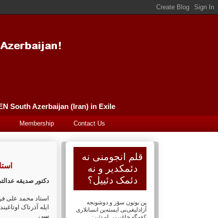
Güney Azərbaycan (İran) Qələm Əncüməni سورگونده گونئی آذربایجان (ایران) قلم انجومنی PEN South Azerbaijan (Iran) in Exile
Membership
Contact Us
قلم انجومنی نه
استاد محم
دئمکدیر و نه
دئمک دئییل؟
دکتور صدیقه عدالت
پن بوتون سؤز و دوشونجه
ایله آذرتاک اوتاغی
آزادلیغی‌نی ایسته‌ین انسانلاری
سی
کؤمگه چاغیریر. او دئیر: