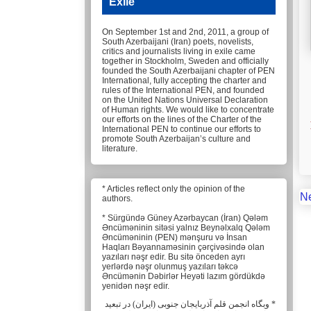
Exile
On September 1st and 2nd, 2011, a group of
South Azerbaijani (Iran) poets, novelists,
critics and journalists living in exile came
together in Stockholm, Sweden and officially
founded the South Azerbaijani chapter of PEN
International, fully accepting the charter and
rules of the International PEN, and founded
on the United Nations Universal Declaration
of Human rights. We would like to concentrate
our efforts on the lines of the Charter of the
International PEN to continue our efforts to
promote South Azerbaijan’s culture and
literature.
* Articles reflect only the opinion of the
N
authors.
* Sürgündə Güney Azərbaycan (İran) Qələm
Əncüməninin sitəsi yalnız Beynəlxalq Qələm
Əncüməninin (PEN) mənşuru və İnsan
Haqları Bəyannaməsinin çərçivəsində olan
yazıları nəşr edir. Bu sitə önceden ayrı
yerlərdə nəşr olunmuş yazıları təkcə
Əncümənin Dəbirlər Heyəti lazım gördükdə
yenidən nəşr edir.
* وبگاه انجمن قلم آذربایجان جنوبی (ایران) در تبعید