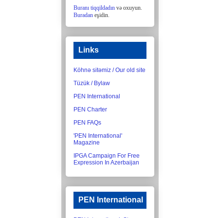
Buranı tiqqildadın
və oxuyun.
Buradan
eşidin.
Links
Köhnə sitəmiz / Our old site
Tüzük / Bylaw
PEN International
PEN Charter
PEN FAQs
'PEN International'
Magazine
IPGA Campaign For Free
Expression In Azerbaijan
PEN International