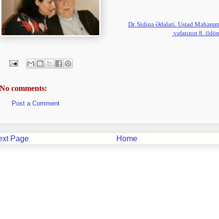
Dr. Sidiqə Ədalati. Ustad Məhəmm
vəfatının 8. ild
No comments:
Post a Comment
ext Page
Home