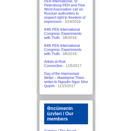
PEN International, St
Petersburg PEN and Free
Word Association call on
Russian authorities to
respect right to freedom of
expression
- 3/19/2018
84th PEN International
Congress: Experiments
with Truth
- 3/6/2018
84th PEN International
Congress: Experiments
with Truth
- 3/6/2018
Artists at Risk
Connection
- 12/5/2017
Day of the Imprisoned
Writer – Madeleine Thien
writes to Nguyễn Ngọc Như
Quỳnh
- 11/15/2017
Əncümənin
üzvləri / Our
members