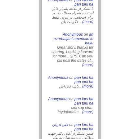
Anonymous
on
pan fars ha
pan turk ha
با تشکر از مقاله بسیار قابل
استفاده همراه مطالب خدید
برای اینجانب. در ایران فقط
حکومت پان...
(more)
Anonymous
on
an
azerbaijani american in
baku
Great story, thanks for
sharing. Looking forward
for more... :)PS. Can you
pls post the dates of...
(more)
Anonymous
on
pan fars ha
pan turk ha
یاشا قارداش...
(more)
Anonymous
on
pan fars ha
pan turk ha
cox sag olun.
faydalandim...
(more)
علی ادیبان
on
pan fars ha
pan turk ha
ضمن تشکر از آقای دکتر جهت
مطالب سودمندشان به نظر