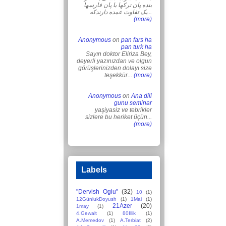
بنده پان ترکها با پان فارسها
یک تفاوت عمده دارندکه...
(more)
Anonymous
on
pan fars ha
pan turk ha
Sayın doktor Eliriza Bey,
deyerli yazınızdan ve olgun
görüşlerinizden dolayı size
teşekkür...
(more)
Anonymous
on
Ana dili
gunu seminar
yaşiyasiz ve tebrikler
sizlere bu heriket üçün...
(more)
Labels
"Dervish Oglu"
(32)
10
(1)
12GünlukDoyush
(1)
1Mai
(1)
21Azer
(20)
1may
(1)
4.Gewalt
(1)
80Illik
(1)
A.Memedov
(1)
A.Terbiat
(2)