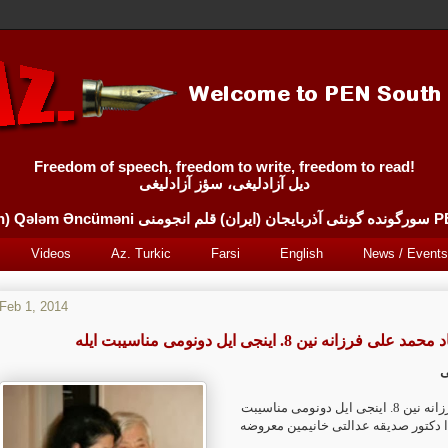
Freedom of speech, freedom to write, freedom to read!
دیل آزادلیغی، سؤز آزادلیغی
Sürgünde 
Videos
Az. Turkic
Farsi
English
News / Events
Feb 1, 2014
د علی فرزانه نین 8. اینجی ایل دونومی مناسیبت ایله
ی
استاد محمد علی فرزانه نین 8. اینجی ایل دونومی مناسیبت
ندا دکتور صدیقه عدالتی خانیمین معروضه