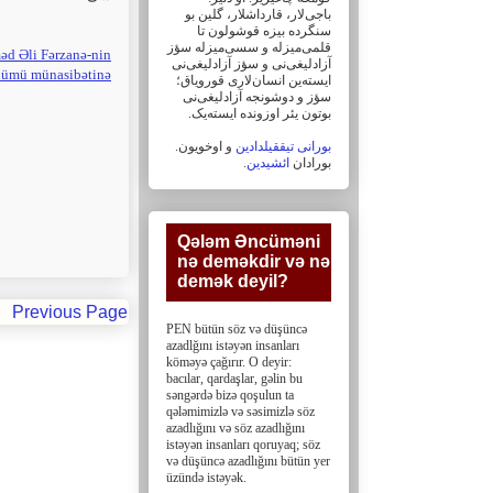
باجی‌لار، ‏قارداشلار، گلین بو
سنگرده بیزه قوشولون تا
قلمی‌میزله و سسی‌میزله سؤز
əd Əli Fərzanə-nin
آزادلیغی‌نی و سؤز ‏آزادلیغی‌نی
önümü münasibətinə
ایسته‌ین انسان‌لاری قورویاق؛
سؤز و دوشونجه آزادلیغی‌نی
بوتون یئر اوزونده ایسته‌یک. ‏
بورانی تیققیلدادین
و اوخویون.
.
ائشیدین
بورادان
Qələm Əncüməni
nə deməkdir və nə
demək deyil?‎
Previous Page
PEN bütün söz və düşüncə
azadlğını istəyən insanları
köməyə çağırır. O deyir:
bacılar, ‎qardaşlar, gəlin bu
səngərdə bizə qoşulun ta
qələmimizlə və səsimizlə söz
azadlığını və söz ‎azadlığını
istəyən insanları qoruyaq; söz
və düşüncə azadlığını bütün yer
üzündə istəyək.