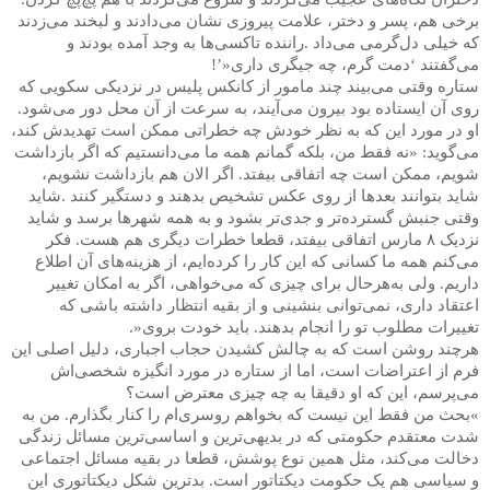
برخی هم، پسر و دختر، علامت پیروزی نشان می‌دادند و لبخند می‌زدند
که خیلی دل‌گرمی می‌داد
.
راننده تاکسی‌ها به وجد آمده بودند و
می‌گفتند ‘دمت گرم، چه جیگری داری
!’»
ستاره وقتی می‌بیند چند مامور از کانکس پلیس در نزدیکی سکویی که
روی آن ایستاده بود بیرون می‌آیند، به سرعت از آن محل دور می‌شود
.
او در مورد این که به نظر خودش چه خطراتی ممکن است تهدیدش کند،
می‌گوید: «نه فقط من، بلکه گمانم همه ما می‌دانستیم که اگر بازداشت
شویم، ممکن است چه اتفاقی بیفتد. اگر الان هم بازداشت نشویم،
شاید بتوانند بعدها از روی عکس تشخیص بدهند و دستگیر کنند
.
شاید
وقتی جنبش گسترده‌تر و جدی‌تر بشود و به همه شهرها برسد و شاید
نزدیک
۸
مارس اتفاقی بیفتد، قطعا خطرات دیگری هم هست. فکر
می‌کنم همه ما کسانی که این کار را کرده‌ایم، از هزینه‌های آن اطلاع
داریم. ولی به‌هرحال برای چیزی که می‌خواهی، اگر به امکان تغییر
اعتقاد داری، نمی‌توانی بنشینی و از بقیه انتظار داشته باشی که
تغییرات مطلوب تو را انجام بدهند. باید خودت بروی
.»
هرچند روشن است که به چالش کشیدن حجاب اجباری، دلیل اصلی این
فرم از اعتراضات است، اما از ستاره در مورد انگیزه شخصی‌اش
می‌پرسم، این که او دقیقا به چه چیزی معترض است؟
«
بحث من فقط این نیست که بخواهم روسری‌ام را کنار بگذارم. من به
شدت معتقدم حکومتی که در بدیهی‌ترین و اساسی‌ترین مسائل زندگی
دخالت می‌کند، مثل همین نوع پوشش، قطعا در بقیه مسائل اجتماعی
و سیاسی هم یک حکومت دیکتاتور است. بدترین شکل دیکتاتوری این