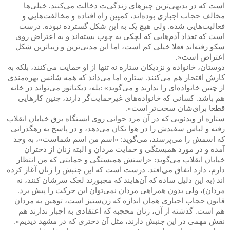
است که در بدیهی‌ترین چیزهای زندگی‌ت دخالت می‌کنند. خیلی‌ها
مخالف حجاب اجباری بوده‌اند، کمپین راه افتاده و مخالفت‌هایی و
فعالیت‌هایی شده. ولی هیچ یک به این شکل گسترده نبوده. درست
است که تعداد آدم‌هایی که لچکی به چوب بسته‌اند و به اعتراض روی
سکو رفته‌اند فعلا خیلی کم است، اما این مدنی‌ترین و زیباترین شکل
اعتراض است
.»
دوستان، خانواده و نزدیکان ستاره نه تنها از او حمایت می‌کنند، بلکه به
کارش افتخار هم می‌کنند. ستاره اما می‌داند که همه شانس بهره‌مندی
از چنین خانواده‌ای را ندارند و می‌گوید
: «
بله، دیکتاتور می‌تواند در خانه
هم باشد. کسانی که خانواده‌های غیرحمایت‌گر دارند، چنین کارهایی
قطعا برای‌شان سخت‌تر است
.»
ستاره از ویدئویی که در آن مرد جوانی روی ایستگاه برق خیابان انقلاب
رفته و لباس سفیدش را در هوا تکان می‌دهد، و در پاسخ به رهگذرانی
که اسمش را می‌پرسند، می‌گوید: «اسم من اسم شماست
»
، به وجد
آمده و در مورد همبستگی و حمایت مردان و البته زنان از دختران
خیابان انقلاب می‌گوید: «راستش همبستگی و حمایتی که من انتظار
دارم، دارد اتفاق می‌افتد. درست است که این جنبش را زنان آغاز کرده
‌اند (به این دلیل ساده که آن‌هایند که مجبورند لچک سرشان کنند، نه
مردان)، ولی بدون همراهی مردان نمی‌توان این حرکت را پیش برد.
قانون حجاب اجباری همان اندازه که زن‌ستیز است، توهین به مردان
هم است. گذشته از آن، زنان محجبه‌ که اعتقادی به اجبار ندارند هم
نقش مهمی در این جنبش دارند، مثل آن دختری که در مشهد دیدیم
.»