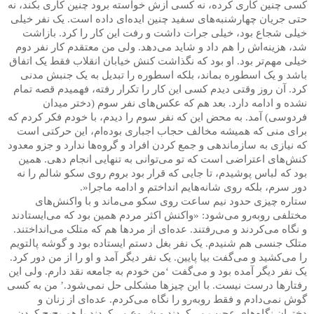
کسی چنین کاری کرده، نه کسی ازش خواسته برود چنین کاری بکند، نه
حتی جریان چهارشنبه‌های سفید چنین ایده‌ای داده است. یک نفر خیلی
خیلی شجاع بود، خیلی جرات داشت و رفت این کار را کرد. بازاشت
شد، هزینه‌اش را هم داد و شاید می‌دهد. ولی من معتقدم کار نفر دوم
خیلی مهم‌تر بود. او بود که نگذاشت کنش خیابان انقلاب فقط یک اتفاق
باشد و یک اسطوره بماند، بلکه اسطوره را تبدیل به یک جنبش مدنی
کرد. آن روز وقتی دیدم کسی این کار را تکرار رفته، فهمیدم قصه تمام
نشده و ادامه دارد. بعد هم که عکس‌های نفر سوم (دختر میدان
فردوسی) آمد. به محض این که نفر سوم را دیدم، با خودم فکر کردم که
برای منی که همیشه مخالف حجاب اجباری بوده‌ام، این حرکتی است
که نیازی به سازماندهی و جمع کردن افراد و گروه‌ها ندارد و جزو معدود
کنش‌های اعتراضی است که تو می‌توانی به تنهایی انجام دهی. همین
بود که لباس پوشیدم، تا جایی که قرار بود بروم روی سکو شالم را نه
دور سرم، بلکه روی شانه‌هایم انداختم و ادامه ماجرا
.»
ستاره چیزی حدود نیم ساعت روی سکو می‌ماند و با واکنش‌های
مختلفی روبه‌رو می‌شود: «واکنش اکثر مردم همین بود که می‌ایستادند
و نگاه می‌کردند و می‌رفتند. عده‌ای از مردها هم که متلک می‌انداختند.
متلک جنسی هم شنیدم. یک نفر بغل دستم ایستاده بود و گوشه پالتویم‌
را می‌کشید و می‌گفت بیا پایین. یک نفر دیگر آمد و او را از من دور کرد.
یک نفر دیگر آمده بود و می‌گفت ‘من خودم به جامعه نقد دارم. ولی این
رفتارها درست نیست. با این چیزها مشکلی حل نمی‌شود.’ من به کسی
گوش نمی‌دادم و فقط روبه‌رو را نگاه می‌کردم. عده‌ای از زنان و
دختران نگاه‌های عجیب می‌کردند و شروع می‌کردند با هم پچ‌پچ کردن.