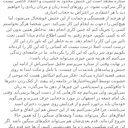
ستاره معتقد است این جنبش محدود به جنسیت و اعتقاد خاصی نیست
و اگر سرکوب نشود، در روزهای آینده زنان و مردان زیادی را خواهیم
دید با هر اعتقادی در اعتراض به حجاب اجباری
.
او هرچند از همبستگی و حمایت از این جنبش خوشحال می‌شود، اما
هیچ‌کس را دعوت به انجام این کار نمی‌کند: «من شخصا هرگز نخواستم
کسی را تحریک کنم که چنین کاری انجام دهد. به‌خاطر همین بدون این
که به کسی بگویم، خودم رفتم. به کسی اطلاع ندادم مبادا کسی تحت
تاثیر من این کار را انجام دهد، نه به خاطر این که باور دارد این کار
درست است. اصلا درست نیست که کسانی را که این کار را کرده‌اند
بکوبیم توی سر زنانی که این کار را نکرده‌اند. ما در جامعه‌ای زندگی
می‌کنیم که هزینه چنین چیزی می‌تواند خیلی زیاد باشد
.»
در نهایت وقتی از ستاره می‌پرسم تحلیل سیاسی‌اش از ادامه این
جنبش و پیامدهای بلندمدت آن چیست، با تامل و مکث ابتدا به روی
منفی قضیه اشاره می‌کند: «فکر می‌کنم امکانش هست که موجی از
خشونت توسط آتش‌به‌اختیارها در جامعه راه بیفتد. از کتک زدن دخترها
تا چاقوکشی و اسیدپاشی. این چیزها از ذهن ما می‌گذرد، به زبان
نمی‌آوریم، ولی می‌دانیم چه کارهایی که از دست این‌ها برنمی‌آید. وقتی
یک امام جمعه در اصفهان در مورد بدحجابی حرف می‌زند و می‌گوید
خودمان باید برخورد کنیم و از فردایش روی صورت دختران اسید
می‌پاشند، چرا فکر نمی‌کنیم بعد از این جنبش هم این اتفاق و خیلی
اتفاق‌های دیگر می‌تواند بیفتد؟ وثیقه‌های سنگین را که همین حالا
شروع کرده‌اند، قدم بعدی‌شان هم می‌تواند حکم‌های سنگین باشد
.
اگر
این حرکت شکست بخورد و ما عقب‌نشینی کنیم، آن‌ها چند قدم دیگر