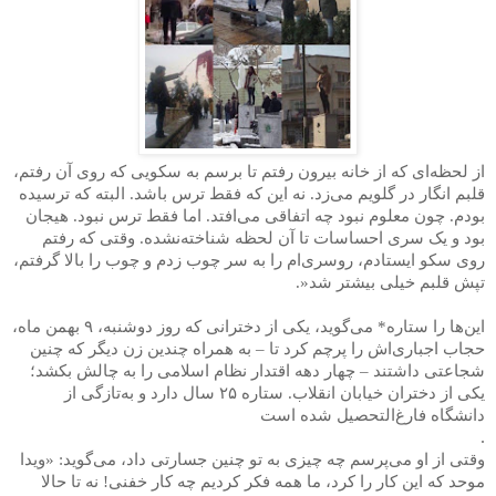
از لحظه‌ای که از خانه بیرون رفتم تا برسم به سکویی که روی آن رفتم،
قلبم انگار در گلویم می‌زد. نه این که فقط ترس باشد. البته که ترسیده
بودم. چون معلوم نبود چه اتفاقی می‌افتد. اما فقط ترس نبود. هیجان
بود و یک سری احساسات تا آن لحظه شناخته‌نشده. وقتی که رفتم
روی سکو ایستادم، روسری‌ام را به سر چوب زدم و چوب را بالا گرفتم،
تپش قلبم خیلی بیشتر شد
.»
این‌ها را ستاره* می‌گوید، یکی از دخترانی که روز دوشنبه،
۹
بهمن ماه،
حجاب اجباری‌اش را پرچم کرد تا – به همراه چندین زن دیگر که چنین
شجاعتی داشتند – چهار دهه اقتدار نظام اسلامی را به چالش بکشد؛
یکی از دختران خیابان انقلاب. ستاره
۲۵
سال دارد و به‌تازگی از
دانشگاه فارغ‌التحصیل شده است
.
وقتی از او می‌پرسم چه چیزی به تو چنین جسارتی داد، می‌گوید: «ویدا
موحد که این کار را کرد، ما همه فکر کردیم چه کار خفنی! نه تا حالا