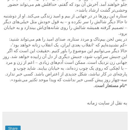
جلو خواهند آمد. آخرش آن بود که گفتم، حداقلش هم می‌تواند حضور
وحشی‌تر گشت‌ ارشاد باشد
.»
ستاره این روزها در در جهانی از بیم و امید زندگی می‌کند. او از دوشنبه
تا حالا دیگر شالش را سر نکرده و – به قول خودش مثل خیلی‌های دیگر
– تصمیم گرفته‌ همیشه شالش را روی شانه‌های‌‌اش بیندازد و به خیابان
برود
.
در پس لحن بیم‌ناک و مردد ستاره، صدای امید را هم می‌تواند شنید:
«کم نشنیده‌ایم که ‘انقلاب بعدی ایران، یک انقلاب زنانه خواهد بود’،
حالا دیگر می‌توانیم این موضوع را باور کنیم
.
حقیقت این است که اگر
این جنبش سرکوب شود، جنبش دیگری از دل آن زاییده خواهد شد. روز
جهانی زن نزدیک است. ممکن است آدم‌های زیادی – اعم از زن و مرد
– با لچکی که روی یک چوب زده‌اند، به خیابان بیایند. شاید چوب و
پارچه‌ای در کار نباشد، شکل جدیدی از اعتراض باشد. کسی خبر ندارد.
سه-چهار روز پیش کسی خبر نداشت که ویدا موحد تکثیر می‌شود
.»
*
نام مستعار است
.
به نقل از سایت زمانه
Share