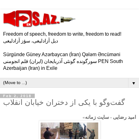
Freedom of speech, freedom to write, freedom to read!
دیل آزادلیغی، سؤز آزادلیغی
Sürgünde Güney Azərbaycan (İran) Qələm Əncüməni
سورگونده گونئی آذربایجان (ایران) قلم انجومنی PEN South
Azerbaijan (Iran) in Exile
▼
Feb 2, 2018
گفت‌وگو با یکی از دختران خیابان انقلاب
امید رضایی - سایت زمانه
«