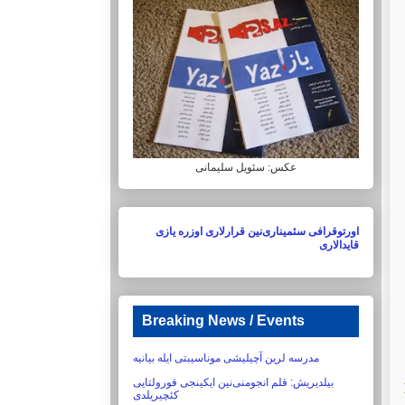
عکس: سئویل سلیمانی
اورتوقرافی سئمیناری‌نین قرارلاری اوزره یازی
قایدالاری
Breaking News / Events
مدرسه لرین آچیلیشی موناسیبتی ایله بیانیه
بیلدیریش:‏ قلم انجومنی‌نین ایکینجی قورولتایی
کئچیریلدی