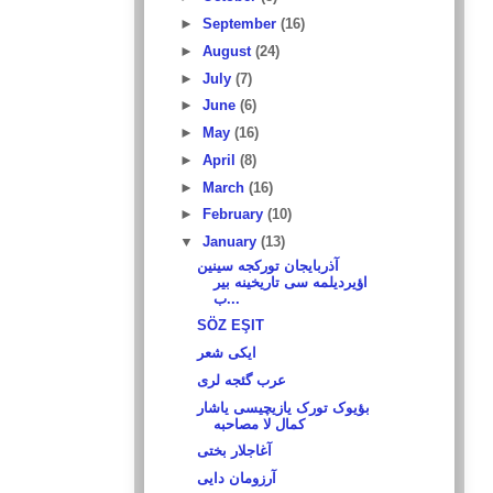
►
September
(16)
►
August
(24)
►
July
(7)
►
June
(6)
►
May
(16)
►
April
(8)
►
March
(16)
►
February
(10)
▼
January
(13)
آذربایجان تورکجه سینین
اؤیردیلمه سی تاریخینه بیر
ب...
SÖZ EŞIT
ایکی شعر
عرب گئجه لری
بؤیوک تورک یازیچیسی یاشار
کمال لا مصاحبه
آغاجلار بختی
آرزومان دایی