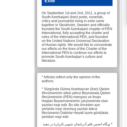
Exile
On September 1st and 2nd, 2011, a group of
South Azerbaijani (Iran) poets, novelists,
critics and journalists living in exile came
together in Stockholm, Sweden and officially
founded the South Azerbaijani chapter of PEN
International, fully accepting the charter and
rules of the International PEN, and founded
on the United Nations Universal Declaration
of Human rights. We would like to concentrate
our efforts on the lines of the Charter of the
International PEN to continue our efforts to
promote South Azerbaijan’s culture and
literature.
* Articles reflect only the opinion of the
authors.
* Sürgündə Güney Azərbaycan (İran) Qələm
Əncüməninin sitəsi yalnız Beynəlxalq Qələm
Əncüməninin (PEN) mənşuru və İnsan
Haqları Bəyannaməsinin çərçivəsində olan
yazıları nəşr edir. Bu sitə önceden ayrı
yerlərdə nəşr olunmuş yazıları təkcə
Əncümənin Dəbirlər Heyəti lazım gördükdə
yenidən nəşr edir.
* وبگاه انجمن قلم آذربایجان جنوبی (ایران) در تبعید