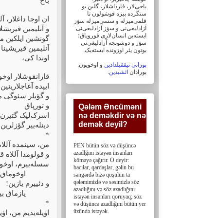
باخ
باجی‌لار، ‏قارداشلار، گلین بو
سنگرده بیزه قوشولون تا
ان اوجا داغلار، 
قلمی‌میزله و سسی‌میزله سؤز
آزادلیغی‌نی و سؤز ‏آزادلیغی‌نی
و آنلیمین قیریشلا
ایسته‌ین انسان‌لاری قورویاق؛
گونشین ایلکین .
سؤز و دوشونجه آزادلیغی‌نی
آنلیمین قیریشینا 
بوتون یئر اوزونده ایسته‌یک. ‏
اوندا کی،
بورانی تیققیلدادین
و اوخویون.
.
ائشیدین
بورادان
قارانقوشلار اوخو
اییده آغاجلارینین 
و گؤیلر سئوگی مک.
و تورپاق
Qələm Əncüməni
اسرک‌لیک گتیرن س
nə deməkdir və nə
demək deyil?‎
دینله‌ییر گؤزلری.
*
من، سینمده آللا
PEN bütün söz və düşüncə
azadlğını istəyən insanları
و قولومدا آللاه 
köməyə çağırır. O deyir:
سسله‌ییرم، اوخ!
bacılar, ‎qardaşlar, gəlin bu
اوخوماق بیل.
səngərdə bizə qoşulun ta
qələmimizlə və səsimizlə söz
و دئییرم یازین!
azadlığını və söz ‎azadlığını
یازماق بیلمه.
istəyən insanları qoruyaq; söz
*
və düşüncə azadlığını bütün yer
üzündə istəyək.
اؤیله‌یدیم من، اؤی