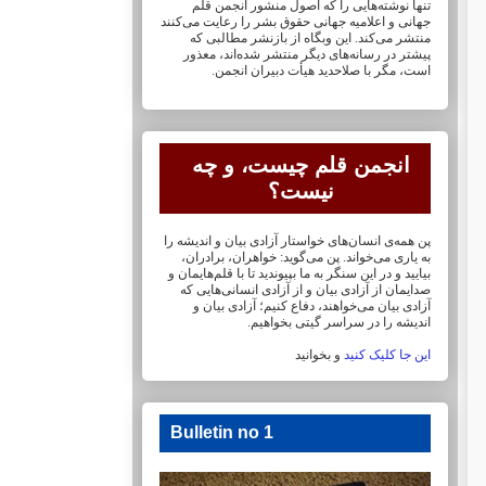
تنها نوشته‌هایی را که اصول منشور انجمن قلم
جهانی و ‏اعلامیه جهانی حقوق بشر را رعایت می‌کنند
منتشر می‌کند. این وبگاه از بازنشر مطالبی که
پیشتر در ‏رسانه‌های دیگر منتشر شده‌اند، معذور
است، مگر با صلاحدید هیأت دبیران انجمن.
انجمن قلم چیست، و چه
نیست؟
پن همه‌ی انسان‌های خواستار آزادی بیان و اندیشه را
به یاری می‌خواند. پن می‌گوید: خواهران، ‏برادران،
بیایید و در این سنگر به ما بپیوندید تا با قلم‌هایمان‏ و
صدایمان از آزادی بیان و از آزادی ‏انسانی‌هایی که
آزادی بیان می‌خواهند، دفاع کنیم؛ آزادی بیان و
اندیشه را در سراسر گیتی ‏بخواهیم.
این جا کلیک کنید
و بخوانید
Bulletin no 1