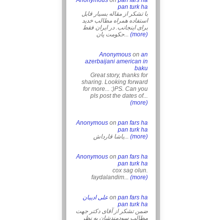
Anonymous
on
pan fars ha
pan turk ha
با تشکر از مقاله بسیار قابل
استفاده همراه مطالب خدید
برای اینجانب. در ایران فقط
حکومت پان...
(more)
Anonymous
on
an
azerbaijani american in
baku
Great story, thanks for
sharing. Looking forward
for more... :)PS. Can you
pls post the dates of...
(more)
Anonymous
on
pan fars ha
pan turk ha
یاشا قارداش...
(more)
Anonymous
on
pan fars ha
pan turk ha
cox sag olun.
faydalandim...
(more)
علی ادیبان
on
pan fars ha
pan turk ha
ضمن تشکر از آقای دکتر جهت
مطالب سودمندشان به نظر