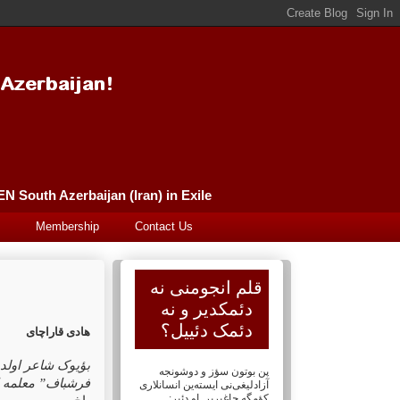
Güney Azərbaycan (İran) Qələm Əncüməni سورگونده گونئی آذربایجان (ایران) قلم انجومنی PEN South Azerbaijan (Iran) in Exile
Membership
Contact Us
قلم انجومنی نه
دئمکدیر و نه
دئمک دئییل؟
هادی قارا
چای
بؤیوک شاعر اولدو
پن بوتون سؤز و دوشونجه
فرشباف” معلمه ا
آزادلیغی‌نی ایسته‌ین انسانلاری
کؤمگه چاغیریر. او دئیر: