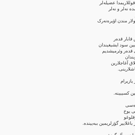
للاریمدا عضیله‌لر
ه نه‌لر و نه‌لر
ولار مندن اؤیره‌نه‌رک
قابار قده‌ر
ین سود ایشیغیندان
ی قده‌ر وئرمیشدیم
ندان
ق آغاجلارین
لارینی
یازیرام
 کسییینه
ه‌سی
ی یوخ
قلوغو
اغلاییر گؤزلریمین ببه‌یینده