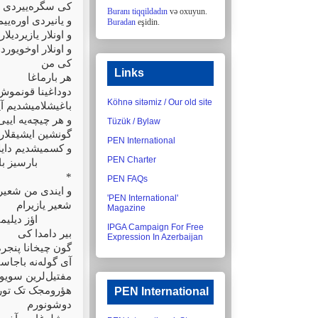
کی سگره‌ییردی قو
Buranı tiqqildadın
və oxuyun.
و یانیردی اوره‌ییمد
Buradan
eşidin.
و اونلار یازیردیلار
و اونلار اوخویورد
کی من
Links
هر بارماغا
دوداغینا قونموش 
Köhnə sitəmiz / Our old site
باغیشلامیشدیم آی
و هر چیچه‌یه ایی
Tüzük / Bylaw
گونشین ایشیقلاری
PEN International
و کسمیشدیم دایلا
PEN Charter
بارسیز باش.
*
PEN FAQs
و ایندی من شعیر 
'PEN International'
شعیر یازیرام
Magazine
اؤز دیلیمین.
IPGA Campaign For Free
بیر دامدا کی
Expression In Azerbaijan
گون چیخانا پنجر
آی گوله‌نه باجاس
مفتیل‌لرین سویو
هؤرومجک تک تور ب.
PEN International
دوشونورم