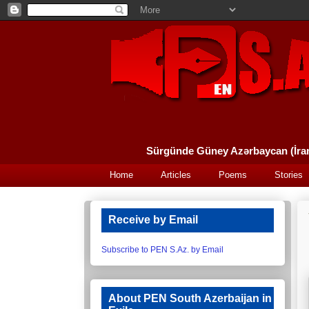
Home
Articles
Poems
Stories
Receive by Email
Subscribe to PEN S.Az. by Email
About PEN South Azerbaijan in