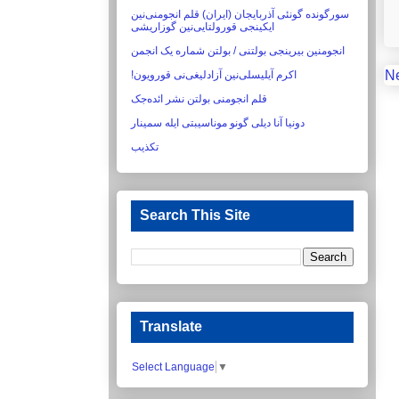
سورگونده گونئی آذربایجان (ایران) قلم انجومنی‌نین
ایکینجی قورولتایی‌نین گوزاریشی‏
انجومنین بیرینجی بولتنی / بولتن شماره یک انجمن
N
اکرم آیلیسلی‌نین آزادلیغی‌نی قورویون!‏
قلم انجومنی بولتن نشر ائده‌جک
دونیا آنا دیلی گونو موناسیبتی ایله سمینار
تکذیب
Search This Site
Translate
Select Language
▼