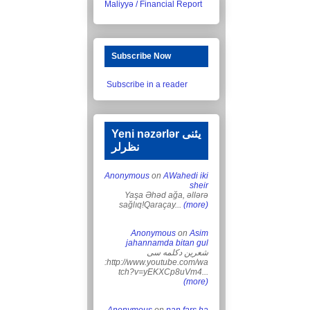
Maliyyə / Financial Report
Subscribe Now
Subscribe in a reader
Yeni nəzərlər یئنی
نظرلر
Anonymous
on
AWahedi iki
sheir
Yaşa Əhəd ağa, əllərə
sağlıq!Qaraçay...
(more)
Anonymous
on
Asim
jahannamda bitan gul
شعرین دکلمه سی
:http://www.youtube.com/wa
tch?v=yEKXCp8uVm4...
(more)