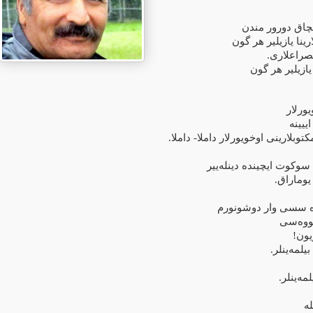
آلچاق دورور مندن
رینا یازیلیر هر گون
مصراعلاری
یازیلیر هر گون
یورلار
اییینه
توبلارینی اوخویورلار داملا- داملا
وکوت ایچینده دینله‌ییر
ن یوماراق
ه سسی وار دوشونورم
قووه‌سی
ویون
مه‌ینلر
‌ینلر
له