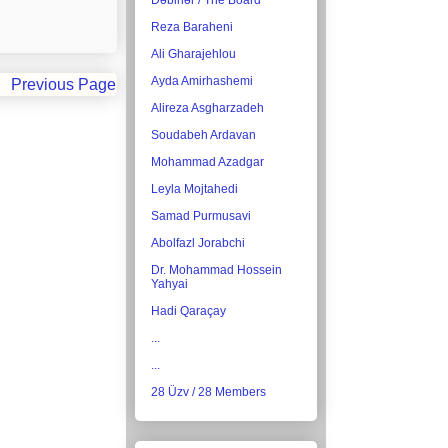
Dəbirlər / The Board
Reza Baraheni
Ali Gharajehlou
Ayda Amirhashemi
Previous Page
Alireza Asgharzadeh
Soudabeh Ardavan
Mohammad Azadgar
Leyla Mojtahedi
Samad Purmusavi
Abolfazl Jorabchi
Dr. Mohammad Hossein
Yahyai
Hadi Qaraçay
...
...
28 Üzv / 28 Members