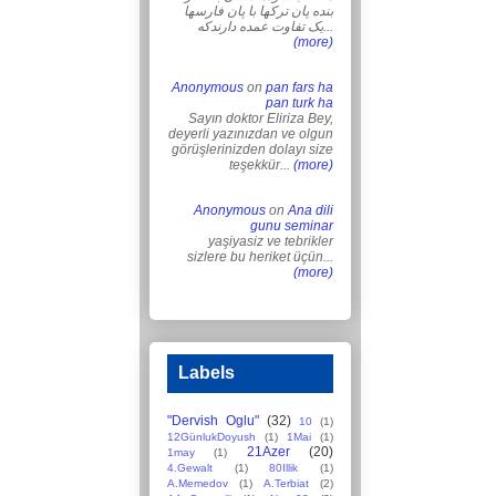
بنده پان ترکها با پان فارسها
یک تفاوت عمده دارندکه...
(more)
Anonymous
on
pan fars ha
pan turk ha
Sayın doktor Eliriza Bey,
deyerli yazınızdan ve olgun
görüşlerinizden dolayı size
teşekkür...
(more)
Anonymous
on
Ana dili
gunu seminar
yaşiyasiz ve tebrikler
sizlere bu heriket üçün...
(more)
Labels
"Dervish Oglu"
(32)
10
(1)
12GünlukDoyush
(1)
1Mai
(1)
21Azer
(20)
1may
(1)
4.Gewalt
(1)
80Illik
(1)
A.Memedov
(1)
A.Terbiat
(2)