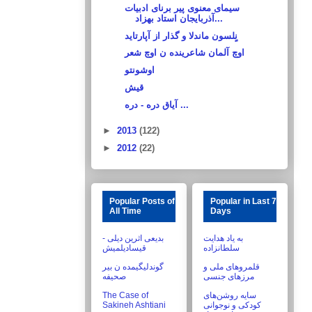
سیمای معنوی پیر برنای ادبیات
آذربایجان استاد بهزاد...
نٍلسون ماندلا و گذار از آپارتاید
اوچ آلمان شاعرینده ن اوچ شعر
اوشونتو
قیش
آیاق دره - دره ...
►
2013
(122)
►
2012
(22)
Popular Posts of
Popular in Last 7
All Time
Days
به یاد هدایت
بدیعی اثرین دیلی -
سلطانزاده
قیسادیلمیش
قلمروهای ملی و
گوندلیگیمده ن بیر
مرزهای جنسی
صحیفه
The Case of
سایه روشن‌های
Sakineh Ashtiani
کودکی و نوجوانی