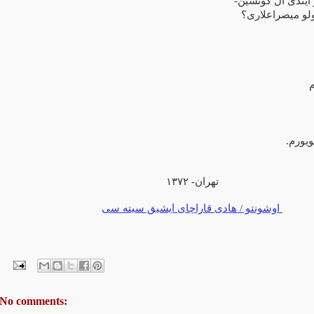
 ایندی آل گونشین
میصراعلاری؟
ویورم
۱۳۷۲
تهران-
اوشونتو / هادی قاراچای ایشیق سیته سی
No comments: