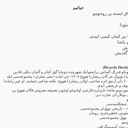
حياتيم
اق ايسته ين روحومو
.
ئودا
.
 بير كمان كيمی اییدی
:
 باشا
وش
.
 گئديش
)
Ricarda Huch
1864 کو فدرال آلمانین برانشوایک شهرینده دونیایا گؤز آچان و آلمان دیللی قادین
جی ایلده «یئنی شعرلر» مجموعه‌سی ایله
۱۹۰۷-
دا بؤیوک یئر آلان ریشاردا هووخ
دان آرتیق اثره صاحیب اولان ریشاردا هووخ، تکجه شاعیر دئییلدی. او عین زاماندا
۶۰
سوف و تاریخچی ایدی
ردویو چاغدا نازی‌لره قارشی اولدوغو اوچون تضییقه معروض قالان هووخ ین
 بونلاردان عبارت دیر
 چیچکلنمه‌سی
» – تاریخی نوول‌لر مجموعه‌سی
ونین خاطیره‌لری- رومان
- نوول مجموعه‌سی
وسو
 ده»- آوتوبیوگرافی