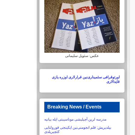
عکس: سئویل سلیمانی
اورتوقرافی سئمیناری‌نین قرارلاری اوزره یازی
قایدالاری
Breaking News / Events
مدرسه لرین آچیلیشی موناسیبتی ایله بیانیه
بیلدیریش:‏ قلم انجومنی‌نین ایکینجی قورولتایی
کئچیریلدی