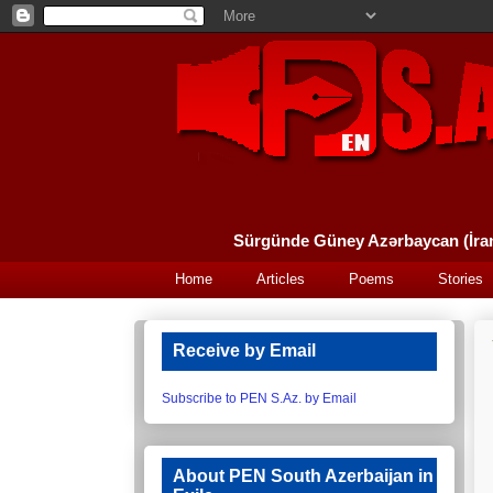
Home
Articles
Poems
Stories
Receive by Email
Subscribe to PEN S.Az. by Email
About PEN South Azerbaijan in