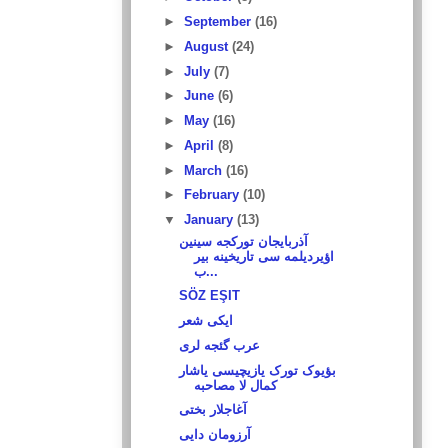
►
September
(16)
►
August
(24)
►
July
(7)
►
June
(6)
►
May
(16)
►
April
(8)
►
March
(16)
►
February
(10)
▼
January
(13)
آذربایجان تورکجه سینین
اؤیردیلمه سی تاریخینه بیر
ب...
SÖZ EŞIT
ایکی شعر
عرب گئجه لری
بؤیوک تورک یازیچیسی یاشار
کمال لا مصاحبه
آغاجلار بختی
آرزومان دایی