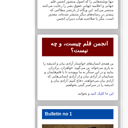
تنها نوشته‌هایی را که اصول منشور انجمن قلم
جهانی و ‏اعلامیه جهانی حقوق بشر را رعایت می‌کنند
منتشر می‌کند. این وبگاه از بازنشر مطالبی که
پیشتر در ‏رسانه‌های دیگر منتشر شده‌اند، معذور
است، مگر با صلاحدید هیأت دبیران انجمن.
انجمن قلم چیست، و چه
نیست؟
پن همه‌ی انسان‌های خواستار آزادی بیان و اندیشه را
به یاری می‌خواند. پن می‌گوید: خواهران، ‏برادران،
بیایید و در این سنگر به ما بپیوندید تا با قلم‌هایمان‏ و
صدایمان از آزادی بیان و از آزادی ‏انسانی‌هایی که
آزادی بیان می‌خواهند، دفاع کنیم؛ آزادی بیان و
اندیشه را در سراسر گیتی ‏بخواهیم.
این جا کلیک کنید
و بخوانید
Bulletin no 1