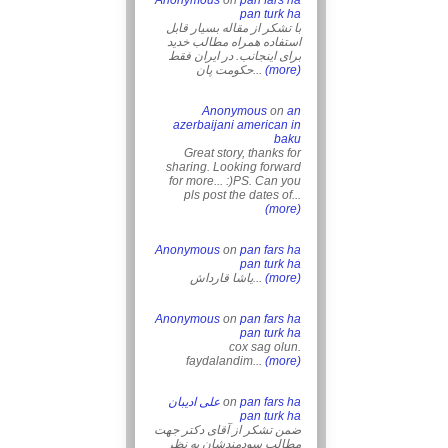
Anonymous
on
pan fars ha
pan turk ha
با تشکر از مقاله بسیار قابل
استفاده همراه مطالب خدید
برای اینجانب. در ایران فقط
حکومت پان...
(more)
Anonymous
on
an
azerbaijani american in
baku
Great story, thanks for
sharing. Looking forward
for more... :)PS. Can you
pls post the dates of...
(more)
Anonymous
on
pan fars ha
pan turk ha
یاشا قارداش...
(more)
Anonymous
on
pan fars ha
pan turk ha
cox sag olun.
faydalandim...
(more)
علی ادیبان
on
pan fars ha
pan turk ha
ضمن تشکر از آقای دکتر جهت
مطالب سودمندشان به نظر