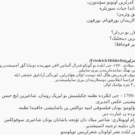
 کدرلرین اوتونو سؤندورن
ابدا حیات سورنلره
یق وئره‌ن
لاریندان یورقونام, یورقون
ر, بو دردلر؟
ین دینجلیک؟
یر قوجاقلا
)
Friedrich Hölderlin
درلین
جی ایلده بو گونکو فدرال آلمانین لافن شهرینده دونیایا گؤز آچمیشدیر و
۱۷۷۰-
میلادی
ن نهنگ نماینده‌لریندن بیری ساییلیر
سوف فریدریش هگل ایله دوست اولان هؤلدرلین، اوره‌گی آزادلیق عشقی ایله
فرانسا انقلابینین دوستلاریندان بیری ساییلمیشدیر
یئره بؤلمک اولار:
۴
ی
هوپه ریون: 1797-1799 – جی ایللرده نظمه چکیلمیش بو لیریک رومان، شاعیرین ایچ حیس
.
اخیشینی عکس ائتدیری
ؤلومو: یونان فیلسوفی امپه دوکلس ین یاشاییشی حاقیندا نظمه
.
رده ن عبارت دیر
 اویونلاری: شاعیر میلاد دان ئؤنجه یاشایان یونان شاعیری سوفوکلس
.
ن دیلینه ترجمه ائتمیشدیر
.