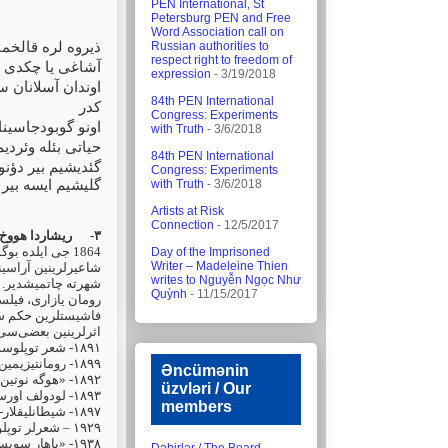
PEN International, St
Petersburg PEN and Free
Word Association call on
ذيروه لره قالخم
Russian authorities to
respect right to freedom of
آشاغی يا چكدی
expression
- 3/19/2018
اوندان آسلانان س
84th PEN International
كدر
Congress: Experiments
اونو گوبودجاسينا
with Truth
- 3/6/2018
حياتی بئله وئرديم
84th PEN International
گئديشيم بير دؤن
Congress: Experiments
گليشيم ايسه بير
with Truth
- 3/6/2018
Artists at Risk
Connection
- 12/5/2017
ریشاردا هووخ(
۳-
جی ایلده بوگون
Day of the Imprisoned
Writer – Madeleine Thien
شاعیرلرینین آراسین
writes to Nguyễn Ngọc Như
شهرته چاتمیشدیر.
Quỳnh
- 11/15/2017
رومان یازاری، فیل.
فاشیستلرین حکم سو
اثرلرینین بعضی‌سی:
شعر توپلوسو
۱۸۹۱-
رومانتیزیمین
۱۸۹۹-
Əncümənin
هوگه نوتین
۱۸۹۲- «
üzvləri / Our
لودولف اورسل
۱۸۹۳-
members
شیطانلیقلار
۱۸۹۷-
شعرلر توپل
۱۹۲۹ –
باهار سویس
۱۹۳۸- «