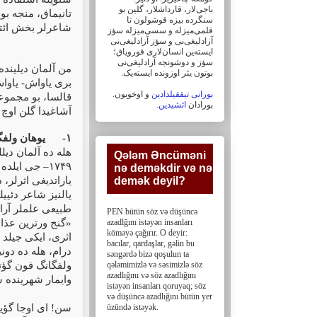
باجی‌لار، ‏قارداشلار، گلین بو
تانیماق، منجه بو
سنگرده بیزه قوشولون تا
شاعرلر بخش ائ.
قلمی‌میزله و سسی‌میزله سؤز
آزادلیغی‌نی و سؤز ‏آزادلیغی‌نی
ایسته‌ین انسان‌لاری قورویاق؛
سؤز و دوشونجه آزادلیغی‌نی
من آلمان دیلینده
بوتون یئر اوزونده ایسته‌یک. ‏
بری یاواش- یاوا
بورانی تیققیلدادین
و اوخویون.
قالسا، بو مجموعه
.
ائشیدین
بورادان
آشاغیدا گلن اوچ:
یوهان ولف(
۱-
هله ده آلمان دیل
Qələm Əncüməni
جی ایلده 
۱۷۴۹–
nə deməkdir və nə
یاراتدیغی اثرلر، 
demək deyil?‎
یالنیز شاعر دئی،
طبیعی علملر آر.
PEN bütün söz və düşüncə
گنج ورترین عذاب‌
azadlğını istəyən insanları
köməyə çağırır. O deyir:
اثری، ایکی جیلد
bacılar, ‎qardaşlar, gəlin bu
درام، هله ده دونی.
səngərdə bizə qoşulun ta
ولفگانگ فون گؤت
qələmimizlə və səsimizlə söz
azadlığını və söz ‎azadlığını
وایمار شهرینده .
istəyən insanları qoruyaq; söz
və düşüncə azadlığını bütün yer
سن! ای اوجا گؤی
üzündə istəyək.