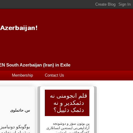
Güney Azərbaycan (İran) Qələm Əncüməni سورگونده گونئی آذربایجان (ایران) قلم انجومنی PEN South Azerbaijan (Iran) in Exile
Membership
Contact Us
قلم انجومنی نه
دئمکدیر و نه
دئمک دئییل؟
س. حاتملوی
پن بوتون سؤز و دوشونجه
بوگونکو دونیامی-
آزادلیغی‌نی ایسته‌ین انسانلاری
کؤمگه چاغیریر. او دئیر:
سئویله استفاده او