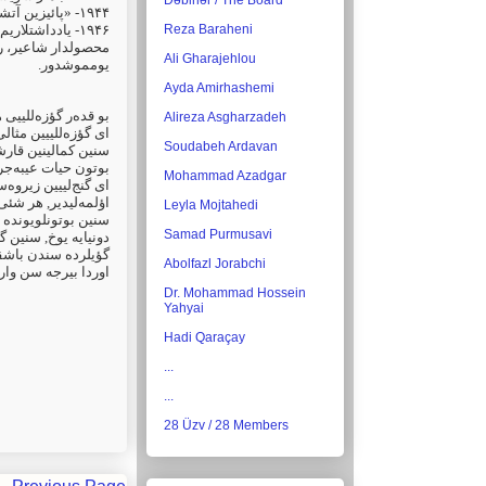
Dəbirlər / The Board
پائیزین آت
۱۹۴۴- «
یادداشتلاریم
۱۹۴۶-
Reza Baraheni
محصولدار شاعیر،،
Ali Gharajehlou
یومموشدور.
Ayda Amirhashemi
بو قده‌ر گؤزه‌للییی
Alireza Asgharzadeh
ای گؤزه‌للییین مثا!
Soudabeh Ardavan
سنین کمالینین قار،
بوتون حیات عیبه‌جر
Mohammad Azadgar
ای گنج‌لییین زیروه!
اؤلمه‌لیدیر, هر شئ
Leyla Mojtahedi
سنین بوتونلویونده ه
Samad Purmusavi
دونیایه یوخ, سنین,
گؤیلرده سندن باش
Abolfazl Jorabchi
اوردا بیرجه سن وا.
Dr. Mohammad Hossein
Yahyai
Hadi Qaraçay
...
...
28 Üzv / 28 Members