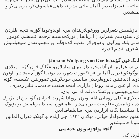
 ملته حاقسیزلیقدیر. آلمان ملتی بشریته داهی فیلسوف‌لار، یازیچی‌لار و
تمیشدیر
 یازیلمیش شعرلرین وورغونلاریندان بیری اولدوغوما گؤره، نئچه ایللردن
ش، سئودیییم شعرلردن آذربایجان تورکجه‌سینه ترجمه ائتمیشم. عؤمور
‌نی بلکه بیرگون اوخوجولارا تقدیم ائده‌جگم. بو مجموعه‌دن سپچیلمیش
 شعری تقدیم ائدیرم
)
Johann Wolfgang von Goethe
گانگ فون گؤته
لی شاعرلرین ان آدلیملاریندان بیری ساییلان ولفگانگ فون گؤته، میلادی
بوگونکو فدرال آلمانین فرانکفورت شهرینده دونیایا گؤز آچمیشدیر. اونون
دونیا ادبیاتینین ذیروه‌لریندن ساییلیر. چوخلارینین تصورینین عکسینه، گؤته
یلدی. او عین زاماندا رومان یازاری، اینجه صنعت خادیمی، تئاتر رهبری
اشدیریجیسی و یوکسک دولت آدامی ایدی
«لاری» آدلی رومانی ایله بوتون اروپادا شهرت قازانان گؤته‌نین ان بؤیوک
 ده یازیلمیش «فاوست» درامی‌دیر. نظم فورماسیندا یازیلمیش بو بؤیوک
ا ادبیاتیندا یگانه اثرلردن بیری ساییلماقدادیر
جی ایلده بو گونکو فدرال آلمانین
۱۸۳۲-
ه‌نین محصولدار حیاتی، میلادی
سونا چاتمیشدیر
گئجه یولچوسونون نغمه‌سی
لرده کی