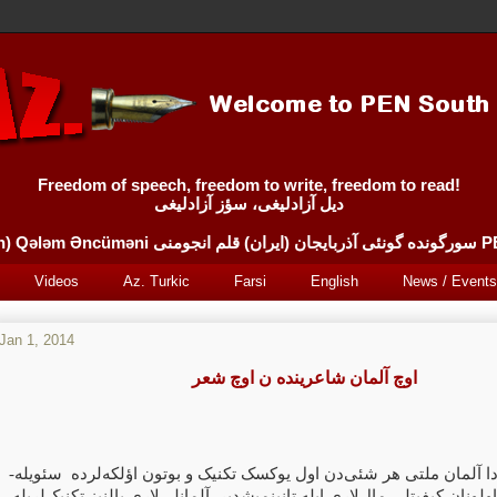
Freedom of speech, freedom to write, freedom to read!
دیل آزادلیغی، سؤز آزادلیغی
Sürgünde 
Videos
Az. Turkic
Farsi
English
News / Events
Jan 1, 2014
اوچ آلمان شاعرینده ن اوچ شعر
زدا آلمان ملتی هر شئی‌دن اول یوکسک تکنیک و بوتون اؤلکه‌لرده سئویله
لونان کیفیتلی مال‌لاری ایله تانینمیشدیر. آلمانلی‌لاری یالنیز تکنیک‌لریله