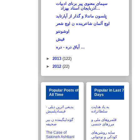
سیمای معنوی پیر برنای ادبیات
آذربایجان استاد بهزاد...
نٍلسون ماندلا و گذار از آپارتاید
اوچ آلمان شاعرینده ن اوچ شعر
اوشونتو
قیش
آیاق دره - دره ...
►
2013
(122)
►
2012
(22)
Popular Posts of
Popular in Last 7
All Time
Days
به یاد هدایت
بدیعی اثرین دیلی -
سلطانزاده
قیسادیلمیش
قلمروهای ملی و
گوندلیگیمده ن بیر
مرزهای جنسی
صحیفه
The Case of
سایه روشن‌های
Sakineh Ashtiani
کودکی و نوجوانی