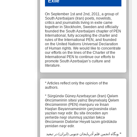
Exile
On September 1st and 2nd, 2011, a group of
South Azerbaijani (Iran) poets, novelists,
critics and journalists living in exile came
together in Stockholm, Sweden and officially
founded the South Azerbaijani chapter of PEN
International, fully accepting the charter and
rules of the International PEN, and founded
on the United Nations Universal Declaration
of Human rights. We would like to concentrate
our efforts on the lines of the Charter of the
International PEN to continue our efforts to
promote South Azerbaijan’s culture and
literature.
* Articles reflect only the opinion of the
authors.
* Sürgündə Güney Azərbaycan (İran) Qələm
Əncüməninin sitəsi yalnız Beynəlxalq Qələm
Əncüməninin (PEN) mənşuru və İnsan
Haqları Bəyannaməsinin çərçivəsində olan
yazıları nəşr edir. Bu sitə önceden ayrı
yerlərdə nəşr olunmuş yazıları təkcə
Əncümənin Dəbirlər Heyəti lazım gördükdə
yenidən nəşr edir.
* وبگاه انجمن قلم آذربایجان جنوبی (ایران) در تبعید