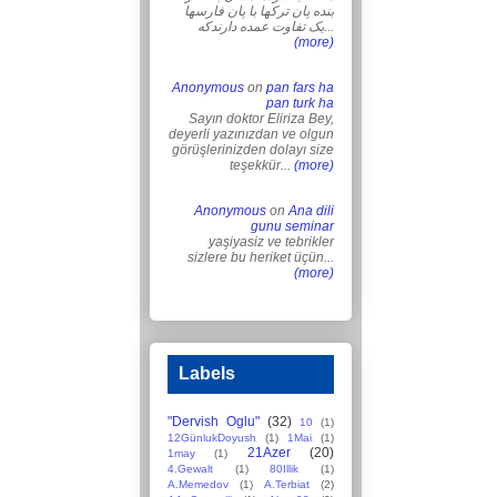
بنده پان ترکها با پان فارسها
یک تفاوت عمده دارندکه...
(more)
Anonymous
on
pan fars ha
pan turk ha
Sayın doktor Eliriza Bey,
deyerli yazınızdan ve olgun
görüşlerinizden dolayı size
teşekkür...
(more)
Anonymous
on
Ana dili
gunu seminar
yaşiyasiz ve tebrikler
sizlere bu heriket üçün...
(more)
Labels
"Dervish Oglu"
(32)
10
(1)
12GünlukDoyush
(1)
1Mai
(1)
21Azer
(20)
1may
(1)
4.Gewalt
(1)
80Illik
(1)
A.Memedov
(1)
A.Terbiat
(2)