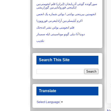
سورگونده گونئی آذربایجان (ایران) قلم انجومنی‌نین
ایکینجی قورولتایی‌نین گوزاریشی‏
انجومنین بیرینجی بولتنی / بولتن شماره یک انجمن
اکرم آیلیسلی‌نین آزادلیغی‌نی قورویون!‏
قلم انجومنی بولتن نشر ائده‌جک
دونیا آنا دیلی گونو موناسیبتی ایله سمینار
تکذیب
Search This Site
Translate
Select Language
▼