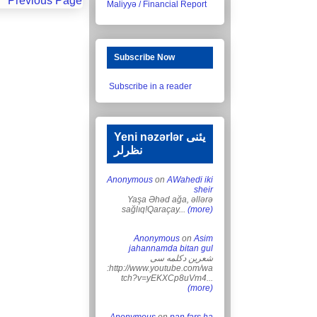
Previous Page
Maliyyə / Financial Report
Subscribe Now
Subscribe in a reader
Yeni nəzərlər یئنی
نظرلر
Anonymous
on
AWahedi iki
sheir
Yaşa Əhəd ağa, əllərə
sağlıq!Qaraçay...
(more)
Anonymous
on
Asim
jahannamda bitan gul
شعرین دکلمه سی
:http://www.youtube.com/wa
tch?v=yEKXCp8uVm4...
(more)