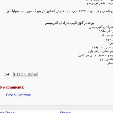
شی» – شعر توپلوسو
جی ایلده فدرال آلمانین کرونبرگ شهرینده دونیایا گؤز
۱۹۴۷-
 رومانچی و فیلسوف
بو قده‌ر گؤزه‌للییی هارادان گتیرمیسن
 هارادان گتیرمیسن
لی! ای ملک
شیسیندا
, قوجا
‌سی
ی سن یاشادیقجا
ر شئی پارام- پارچا
 گوجونه سیغینمالی هر کس
قاسی یوخ
رسان
No comments:
Post a Comment