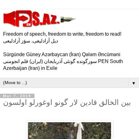
Freedom of speech, freedom to write, freedom to read!
دیل آزادلیغی، سؤز آزادلیغی
Sürgünde Güney Azərbaycan (İran) Qələm Əncüməni
سورگونده گونئی آذربایجان (ایران) قلم انجومنی PEN South
Azerbaijan (Iran) in Exile
▼
Mar 7, 2019
بین الخالق قادین لار گونو اوغورلو اولسون