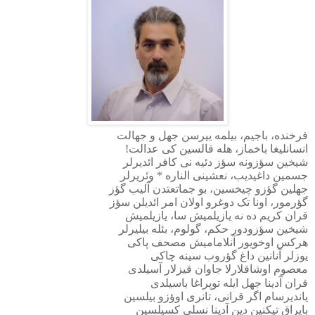
فرخنده، باجیم، بیلمه ییرسن جهل و جهالت
انسانلیغا باخماز، هله قالسین کی عدالت
!
شیخین سؤزونه سؤز دئیه نی کافر ائدیرلر
جسمین داغیدیب، نعشینی الناره * وئریرلر
جهلین گؤزو چیخسین، بو جماتعتدن آلیب گؤز
گؤرمور، اونا تک دوغرو اولان امر ائدیلن سؤز
قران کریم ده نه یازیلمیش سا، یازیلمیش
شیخین سؤزودور حکم، گولوم، بئله بیلیرلر
هرکس اوخویور آنلامامیش مصحف پاکی
یوزلر آنانین داغ گؤروب سینه چاکی
معصوم اوشاقلارلا جاوان قیزلار آسیلدی
قران آدینا جهل ایله توپراغا باسیلدی
یاندیرسام اگر قرانی، تانری اوؤزو بیلسین
بایراق تیکنین دین آدینا نسلی کسیلسین