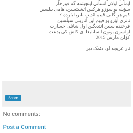
ایمانی اولان انسانی اینجیتمه گه قورخار
سؤیله بو سؤزو هرکس ائشیتسین، هامی بیلسین
کیم هر گلنی قییم ائدیب تانریا یئرده ؟
تانری اؤزو بو قییم این آثارینی سیلسین
فرخنده سنین ائتدیگین اول شانلی جسارت
اولسون بوتون انسانلیغا ای کاش کی بدعت
کؤلن مارس 2015
نار عربجه اود دئمک دیر
Share
No comments:
Post a Comment