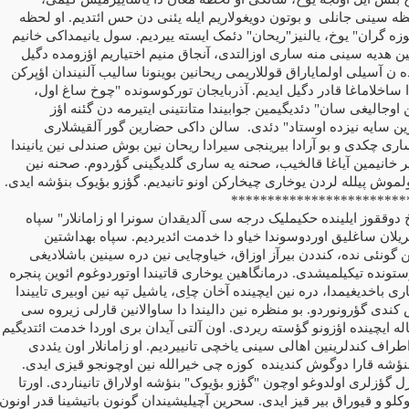
ظه سینی جانلی
و بوتون دویغولاریم ایله یئنی دن حس ائتدیم. او لحظه
کوزه گران" یوخ، یالنیز"ریحان" دئمک ایسته ییردیم. سول یانیمداکی خانیم
ن هدیه سینی منه ساری اوزالتدی، آنجاق منیم اختیاریم اؤزومده دگیل
ه ن آسیلی اولمایاراق قوللاریمی ریحانین بوینونا سالیب آلنیندان اؤپرکن
 ساخلاماغا قادر دگیل ایدیم. آذربایجان تورکوسونده "چوخ ساغ اول،
 اوجالیغی سان" دئدیگیمین جوابیندا متانتینی ایتیرمه دن گئنه اؤز
ین سایه نیزده اوستاد" دئدی.
سالن داکی حضارین گور آلقیشلاری
ری چکدی و بو آرادا بیرینجی سیرادا ریحان نین بوش صندلی نین یانیندا
ر خانیمین آیاغا قالخیب، صحنه یه ساری گلدیگینی گؤردوم. صحنه نین
لموش پیلله لردن یوخاری چیخارکن اونو تانیدیم. گؤزو بؤیوک بنؤشه ایدی.
************************
 دوققوز ایلینده حکیملیک درجه سی آلدیقدان سونرا او زامانلار" سپاه
ریلان ساغلیق اوردوسوندا خیاو دا خدمت ائدیردیم. سپاه بهداشتین
 گونئی نده، کنددن بیرآز اوزاق، خیاوچایی نین دره سینین باشلادیغی
وستونده تیکیلمیشدی. درمانگاهین یوخاری قاتیندا اوتوردوغوم ائوین پنجره
 باخدیغیمدا، دره نین ایچینده آخان چاِی، یاشیل تپه نین اوبیری تاییندا
کندی گؤرونوردو. بو منظره نین دالیندا دا ساوالانین قارلی زیروه سی
له ایچینده اؤزونو گؤسته ریردی. اون آلتی آیدان بری اوردا خدمت ائتدیگیم
طراف کندلرینین اهالی سینی یاخچی تانییردیم. او زامانلار اون یئددی
 بنؤشه قارا دوگوش کندینده
کوزه چی خیرالله نین اوچونجو قیزی ایدی.
 گؤزلری اولدوغو اوچون "گؤزو بؤیوک" بنؤشه اولاراق تانیناردی. اورتا
کلو و قیوراق بیر قیز ایدی. سحرین آچیلیشیندان گونون باتیشینا قدر اونون