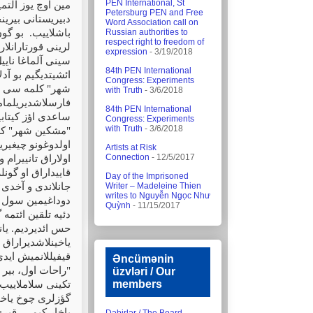
PEN International, St
مین اوچ یوز آلت
Petersburg PEN and Free
دبیریستانی بیرین
Word Association call on
Russian authorities to
باشلاییب.
بو گون
respect right to freedom of
لرینی قورتارانلار
expression
- 3/19/2018
سینی آلماغا ناییل
84th PEN International
ائشیتدیگیم بو آد
Congress: Experiments
شهر" کلمه سی ایس
with Truth
- 3/6/2018
فارسلاشدیریلمام
84th PEN International
ساعدی اؤز کیتاب
Congress: Experiments
with Truth
- 3/6/2018
"مشکین شهر" کلم
اولدوغونو چیغیری
Artists at Risk
Connection
- 12/5/2017
اولاراق تانییرام 
قاییداراق او گون
Day of the Imprisoned
Writer – Madeleine Thien
جانلاندی و آخدی 
writes to Nguyễn Ngọc Như
دوداغیمین سول ی
Quỳnh
- 11/15/2017
دئیه تلقین ائتمه 
حس ائدیردیم. یان
یاخینلاشدیراراق 
قیفیللانمیش ایدی
Əncümənin
"راحات اول، بیر م
üzvləri / Our
members
تکینی سلاملاییب
گؤزلری چوخ یاخیند
باخار کیمی، قیر