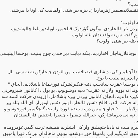
ئییب؟
قیملاندیغیمیز زهرماردان. بیزه بیر شئی اولماییب کی اونا دا بیرشئی
له اولوب؟
دن تئز قالخاردی. بوگون گؤردوک قالخمیر، اویاندیرماغا چالیشدیق،
م گئجه نین نه واقتیندان بئله اولوب.
ه بئله بیر شئی اولوب؟
بوجاقلاریناجان آختاردیم: بلکه دیابت دیر قندی چوخ یئنیب، یوخسا اپیلپسی
دا آچیلمیر کی، دیشلری قیفیللانیب. من ائودن چیخارکن نه نه سی
بال
 ایچیرده بیلیب یا یوخ.
وه یوخسا عقرب سانجیب دئیه فیکیرلشرک قورخماغا باشلادیم. آنجاق "
دا نه بؤوه اولار نه عقرب" دئیه دوشونوب، بو یول دا کاتاتون شیزوفرنی
یره دالدیم. آنجاق کاتاتون بیردن بیره باشلاماز، اؤزوندن حرکت ائتمه سه
رله حرکت
ائدر، قالخ دئسن قالخار، اوتور دئسن اوتورار. آی آلله بئله بیر
لابیلر......؟ خیاو چایینین دره سینده قوردا راست گلجگیمیز قورخوسونو
په نی دیرماشارکن، خیرالله چیغیرا - چیغیرا باختینین قارالیغیندان
.
میرم منده نه بادباختچیلیق وار کی ایشلریم همیشه ترسه گئدر.عؤمرومده
مبیق اکدیگیم ایل
پامبیغا چور دوشدو. بوتون ماهالدان بیر تک قوزا پامبیق