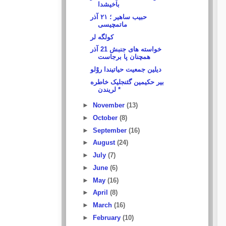
باخیشدا
حبیب ساهیر ؛ ۲۱ آذر
ماتمچیسی
کولگه لر
خواسته های جنبش 21 آذر
همچنان پا برجاست
دیلین جمعیت حیاتیندا روْلو
بیر حکیمین گئنجلیک خاطره
لریندن *
►
November
(13)
►
October
(8)
►
September
(16)
►
August
(24)
►
July
(7)
►
June
(6)
►
May
(16)
►
April
(8)
►
March
(16)
►
February
(10)