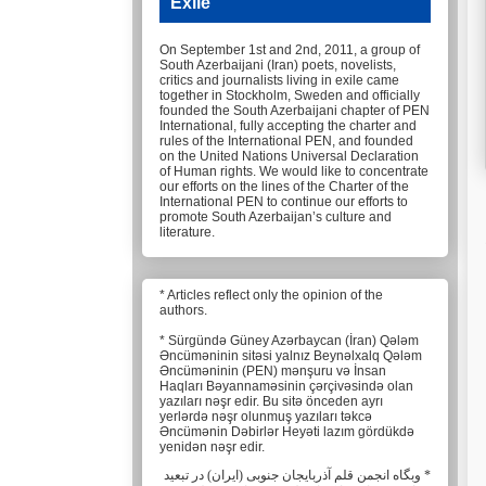
Exile
On September 1st and 2nd, 2011, a group of
South Azerbaijani (Iran) poets, novelists,
critics and journalists living in exile came
together in Stockholm, Sweden and officially
founded the South Azerbaijani chapter of PEN
International, fully accepting the charter and
rules of the International PEN, and founded
on the United Nations Universal Declaration
of Human rights. We would like to concentrate
our efforts on the lines of the Charter of the
International PEN to continue our efforts to
promote South Azerbaijan’s culture and
literature.
* Articles reflect only the opinion of the
authors.
* Sürgündə Güney Azərbaycan (İran) Qələm
Əncüməninin sitəsi yalnız Beynəlxalq Qələm
Əncüməninin (PEN) mənşuru və İnsan
Haqları Bəyannaməsinin çərçivəsində olan
yazıları nəşr edir. Bu sitə önceden ayrı
yerlərdə nəşr olunmuş yazıları təkcə
Əncümənin Dəbirlər Heyəti lazım gördükdə
yenidən nəşr edir.
* وبگاه انجمن قلم آذربایجان جنوبی (ایران) در تبعید