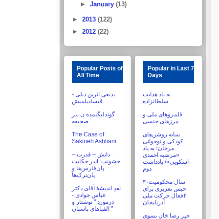
►
January
(13)
►
2013
(122)
►
2012
(22)
Popular Posts of
Popular in Last 7
All Time
Days
به یاد هدایت
بدیعی اثرین دیلی -
سلطانزاده
قیسادیلمیش
قلمروهای ملی و
گوندلیگیمده ن بیر
مرزهای جنسی
صحیفه
سایه روشن‌های
The Case of
کودکی و نوجوانی
Sakineh Ashtiani
مرجان؛ به یاد
دانش – قدرت –
«مرضیه احمدی
خشونت: اندر حکایت
اسکویی»/ یادداشت
پان‌فارس‌ها و
دوم
پان‌ترک‌ها
۴۰سال محکومیت
نقدِ اندیشۀ آقای دکتر
حبس تعزیری برای
عباس جوادی -
۴فعال حرکت ملی
درموردِ " نوشتار و
آذربایجان
الفباهای باستان "
خیز رضا خان بسوی