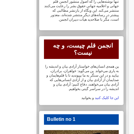
تنها نوشته‌هایی را که اصول منشور انجمن قلم
جهانی و ‏اعلامیه جهانی حقوق بشر را رعایت می‌کنند
منتشر می‌کند. این وبگاه از بازنشر مطالبی که
پیشتر در ‏رسانه‌های دیگر منتشر شده‌اند، معذور
است، مگر با صلاحدید هیأت دبیران انجمن.
انجمن قلم چیست، و چه
نیست؟
پن همه‌ی انسان‌های خواستار آزادی بیان و اندیشه را
به یاری می‌خواند. پن می‌گوید: خواهران، ‏برادران،
بیایید و در این سنگر به ما بپیوندید تا با قلم‌هایمان‏ و
صدایمان از آزادی بیان و از آزادی ‏انسانی‌هایی که
آزادی بیان می‌خواهند، دفاع کنیم؛ آزادی بیان و
اندیشه را در سراسر گیتی ‏بخواهیم.
این جا کلیک کنید
و بخوانید
Bulletin no 1