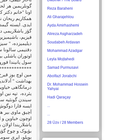
Dəbirlər / The Board
گونلریمین هر لح
Reza Baraheni
اونا "خانم دکتر 
Ali Gharajehlou
همکاریم ریحان نی
ایدی. ایسته گیمد
Ayda Amirhashemi
گؤز یاشلاریمی دا
Alireza Asgharzadeh
قیزیم، باشیمیزین
Soudabeh Ardavan
دیلیمیزده، " سیز
دقتیمی سالونا سا
Mohammad Azadgar
اوتوران یاشلی بی
Leyla Mojtahedi
سول یانیندا قورو
Samad Purmusavi
*************
مین اوچ یوز قیرخ
Abolfazl Jorabchi
بهداشت " آدلاندی
Dr. Mohammad Hossein
درمانگاهی خیاوین
Yahyai
یئرده،
تپه نین ا
Hadi Qaraçay
سیندن گونئیه ساری
...
ایسه قارا دوگوش 
آچیق ماوی بیر ها
...
اوچون خیاوین و ا
28 Üzv / 28 Members
یاشلاریندا اولان
بؤیوک و چوخ گؤزل
بویلو، ایری سومو