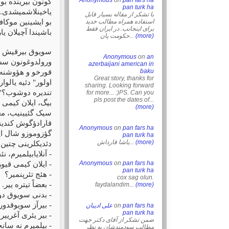
Anonymous
on
pan fars ha
گونون بیرینده ب
pan turk ha
یاخینلاشمیشدی. 
با تشکر از مقاله بسیار قابل
استفاده همراه مطالب خدید
بو ایشینین موکا
برای اینجانب. در ایران فقط
باشیندا آچیلان ی
(more)
حکومت پان...
سویوق بیرقیش گون
Anonymous
on
an
ورولدوغونون سسین
azerbaijani american in
baku
قورخو و هؤوشنه د
Great story, thanks for
اولور" دئیه یالوار
sharing. Looking forward
تندیره دوشوب؟" د
for more... :)PS. Can you
pls post the dates of...
بیگ، ایلان کیمی 
(more)
سیک گئیینیب، معای
قارادؤگوش کندین
Anonymous
on
pan fars ha
گؤزوموزو شال ایل
pan turk ha
(more)
یاشا قارداش...
دئدیکلرینی چتین
- آنلایابیلمیرم، 
Anonymous
on
pan fars ha
- ایلان کیمی قی
pan turk ha
- هئج تئرپنمیر؟
cox sag olun.
- بعضاً تیتره ییر.
faydalandim...
(more)
- بدنی سویوق دو
- بیرآز سویوقدور
pan fars ha
on
علی ادیبان
pan turk ha
- بیر یئری آغرییر
ضمن تشکر از آقای دکتر جهت
- بیلمیرم نه سا
مطالب سودمندشان به نظر