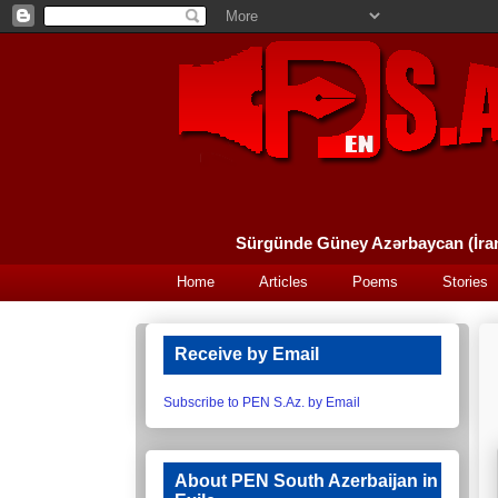
Home
Articles
Poems
Stories
Receive by Email
Subscribe to PEN S.Az. by Email
About PEN South Azerbaijan in