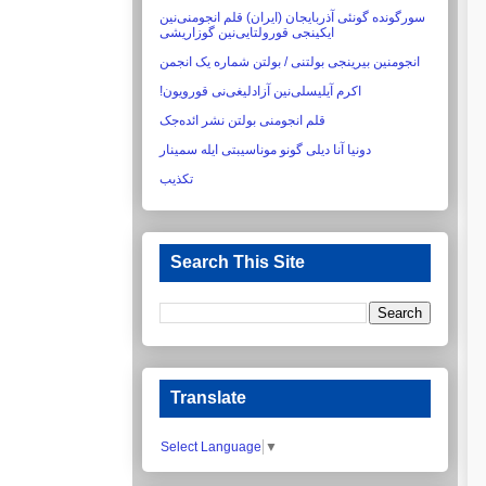
سورگونده گونئی آذربایجان (ایران) قلم انجومنی‌نین
ایکینجی قورولتایی‌نین گوزاریشی‏
انجومنین بیرینجی بولتنی / بولتن شماره یک انجمن
اکرم آیلیسلی‌نین آزادلیغی‌نی قورویون!‏
قلم انجومنی بولتن نشر ائده‌جک
دونیا آنا دیلی گونو موناسیبتی ایله سمینار
تکذیب
Search This Site
Translate
Select Language
▼