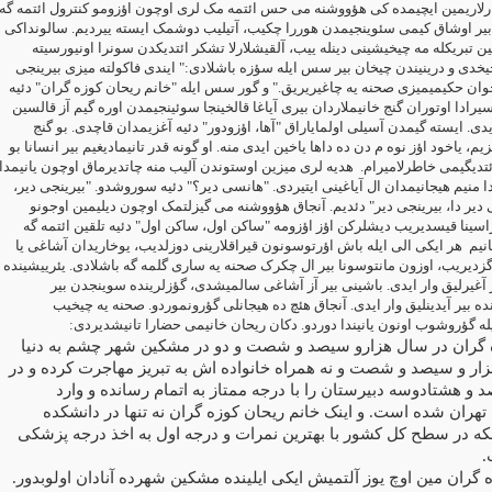
ارلاریمین ایچیمده کی هؤووشنه می حس ائتمه مک لری اوچون اؤزومو کنترول ائتمه گه
بیر اوشاق کیمی سئوینجیمدن هوررا چکیب، آتیلیب دوشمک ایسته ییردیم. سالونداکی
ین تبریکله مه چیخیشینی دینله ییب، آلقیشلارلا تشکر ائتدیکدن سونرا اونیورسیته
خدی و درینیندن چیخان بیر سس ایله سؤزه باشلادی:" ایندی فاکولته میزی بیرینجی
جوان حکیمیمیزی صحنه یه چاغیریریق." و گور سس ایله "خانم ریحان کوزه گران" دئیه
ادا اوتوران گنج خانیملاردان بیری آیاغا قالخینجا سوئینجیمدن اوره گیم آز قالسین
ی. ایسته گیمدن آسیلی اولمایاراق "آها، اؤزودور" دئیه آغزیمدان قاچدی. بو گنج
م، یاخود اؤز نوه م دن ده داها یاخین ایدی منه. او گونه قدر تانیمادیغیم بیر انسانا بو
تدیگیمی خاطرلامیرام.
هدیه لری میزین اوستوندن آلیب منه چاتدیرماق اوچون یانیمدا
 منیم هیجانیمدان ال آیاغینی ایتیردی. "هانسی دیر؟" دئیه سوروشدو. "بیرینجی دیر،
ی دیر دا، بیرینجی دیر" دئدیم. آنجاق هؤووشنه می گیزلتمک اوچون دیلیمین اوجونو
اسینا قیسدیریب دیشلرکن اؤز اؤزومه "ساکن اول، ساکن اول" دئیه تلقین ائتمه گه
نیم
هر ایکی الی ایله باش اؤرتوسونون قیراقلارینی دوزلدیب، یوخاریدان آشاغی یا
ؤز گزدیریب، اوزون مانتوسونا بیر ال چکرک صحنه یه ساری گلمه گه باشلادی. یئرییشینده
 آغیرلیق وار ایدی. باشینی بیر آز آشاغی سالمیشدی، گؤزلرینده سوینجدن بیر
ده بیر آیدینلیق وار ایدی. آنجاق هئچ ده هیجانلی گؤرونموردو. صحنه یه چیخیب
یله گؤروشوب اونون یانیندا دوردو. دکان ریحان خانیمی حضارا تانیشدیردی:
 گران در سال هزارو سیصد و شصت و دو در مشکین شهر چشم به دنیا
ار و سیصد و شصت و نه همراه خانواده اش به تبریز مهاجرت کرده و در
و هشتادوسه دبیرستان را با درجه ممتاز به اتمام رسانده و وارد
هران شده است. و اینک خانم ریحان کوزه گران نه تنها در دانشکده
که در سطح کل کشور با بهترین نمرات و درجه اول به اخذ درجه پزشکی
.
 گران مین اوچ یوز آلتمیش ایکی ایلینده مشکین شهرده آنادان اولوبدور.