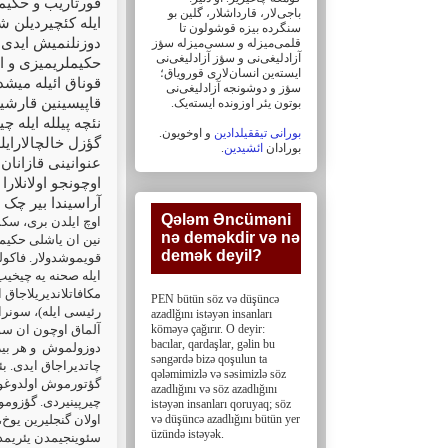
قورتاریب و حکیمل
باجی‌لار، ‏قارداشلار، گلین بو
ایله کئچیردیلن ش
سنگرده بیزه قوشولون تا
دوزنلنمیش ایدی. ا
قلمی‌میزله و سسی‌میزله سؤز
آزادلیغی‌نی و سؤز ‏آزادلیغی‌نی
حکیملریمیزی و او
ایسته‌ین انسان‌لاری قورویاق؛
قوناق ائیله میشد
سؤز و دوشونجه آزادلیغی‌نی
قاپیسینین قارشیس
بوتون یئر اوزونده ایسته‌یک. ‏
نئچه پیلله ایله 
بورانی تیققیلدادین
و اوخویون.
گؤزل خالچالارایل
بورادان
ائشیدین
.
عنوانینی قازانان
اوچونجو اولانلارا
آراسیندا بیر چک
Qələm Əncüməni
اوچ ایلدن بری، سکس
nə deməkdir və nə
نین ان یاشلی حکیمی
demək deyil?‎
قویموشدولار. فاکول
ایله صحنه یه چیخیب
مکافاتلاندیریلاجاق
PEN bütün söz və düşüncə
رئیسی ایله)، سونرا
azadlğını istəyən insanları
köməyə çağırır. O deyir:
آلماق اوچون ان سون
bacılar, ‎qardaşlar, gəlin bu
دوزولموش
و هر بی
səngərdə bizə qoşulun ta
چاتدیراجاق ایدی. بئ
qələmimizlə və səsimizlə söz
گؤتورموش اولدوغوما
azadlığını və söz ‎azadlığını
چیرپینیردی. گؤزومون
istəyən insanları qoruyaq; söz
və düşüncə azadlığını bütün yer
اولان گنجلیرین یوخ،
üzündə istəyək.
سئوینجیمدن یئریمده 