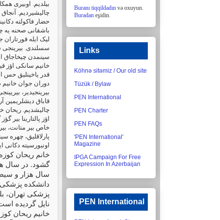
بیلدیم. اوبیری همک
Buranı tiqqildadın
və oxuyun.
چالیشیردیم. آنجاق 
Buradan
eşidin.
حضار فاکولته دکانین
باشقانی صحنه یه چی
لیک ایله قورتاران 
سسلندی. بیرینجی سیر
Links
سینمدن چیخاجاق اید
خانیم سانکی اؤز قیزی
Köhnə sitəmiz / Our old site
قدر یاخینلیق حس ائ
دوران جوان خانیم دا
Tüzük / Bylaw
بیرینجیدیر، بیریینج
PEN International
قاباق دیشلریمین آر
چالیشدیم. ریحان خا
PEN Charter
اؤز پالتارینا بیر گ
PEN FAQs
خاص بیر متانت، بیر
پارلاقلیق، چهره سین
'PEN International'
Magazine
اونیورسیته دکانی ا
خانم ریحان کوزه
IPGA Campaign For Free
Expression In Azerbaijan
گشود. در سال هز
سال هزار و سیصد 
دانشکده پزشکی ت
پزشکی تهران، بل
PEN International
نایل گردیده است
خانیم ریحان کوزه