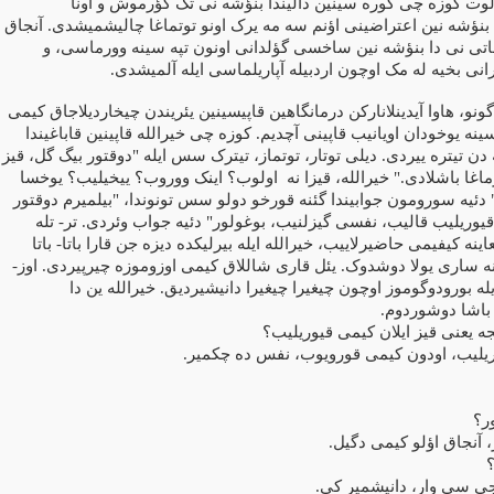
ولوت کوزه چی کوره سینین دالیندا بنؤشه نی تک گؤرموش و اونا
بنؤشه نین اعتراضینی اؤنم سه مه یرک اونو توتماغا چالیشمیشدی. آنجاق
فاتی نی دا بنؤشه نین ساخسی گؤلدانی اونون تپه سینه وورماسی، و
ارانی بخیه له مک اوچون اردبیله آپاریلماسی ایله آلمیشدی.
و، هاوا آیدینلانارکن درمانگاهین قاپیسینین یئریندن چیخاردیلاجاق کیمی
ه یوخودان اویانیب قاپینی آچدیم. کوزه چی خیرالله قاپینین قاباغیندا
ن تیتره ییردی. دیلی توتار، توتماز، تیترک سس ایله "دوقتور بیگ گل، قیز
ماغا باشلادی." خیرالله، قیزا نه
اولوب؟ اینک ووروب؟ ییخیلیب؟ یوخسا
ئیه سورومون جوابیندا گئنه قورخو دولو سس تونوندا، "بیلمیرم دوقتور
قیوریلیب قالیب، نفسی گیزلنیب، بوغولور" دئیه جواب وئردی. تر- تله
نه کیفیمی حاضیرلاییب، خیرالله ایله بیرلیکده دیزه جن قارا باتا- باتا
ه ساری یولا دوشدوک. یئل قاری شاللاق کیمی اوزوموزه چیرپیردی. اوز-
ه بورودوگوموز اوچون چیغیرا چیغیرا دانیشیردیق. خیرالله ین دا
 باشا دوشوردوم.
نئجه یعنی قیز ایلان کیمی قیوریلیب؟
وریلیب، اودون کیمی قورویوب، نفس ده چکمیر.
ر؟
، آنجاق اؤلو کیمی دگیل.
؟
نجی سی وار، دانیشمیر کی.