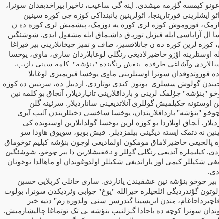
وغونو کیمسه گؤرمه میشدی. اینه گی ساغیب، ناخیرا بیراخدیقدان سونرا،
و ایشلرینی قورتارینجا، ائولرینین یانینداکی کوزه چی کوره سینین
ق ازمک، قوروموش کوزه لری کوره یه دوزمک، پیشمیش لری کوره ده ن
ا ال آراباسی ایله قیزیل تورپاق داشیماق ایله مشغول ایدی. شوشئگین
ن، کوزه لرین کوره ده ن چاتلاقسیز، صاف و تمیز چیخانلارینی بیر قیراغا
ه اوستلرینه اؤزو حاضیرلادیغی رنگلی لوغابلاردان ساری، ماوی، یوخسا
 سالاردی وآشاغی طرفده
بنفش رنگینده "بنؤشه"
کلمه سینی یازیب،
ه قوروتدوقدان سونرا اوستلرینی ماوی یوخسا قیریمیزی لوغابلا
جیندن گولوش سسلری
بوتون کندی توتاردی. اردبیل ده، سرئیین ده کوزه
خو "بنؤشه" چؤلمک لرینی و بارداقلارینی تانیاردیلار، آنجاق بو کلمه نین
رین اوستونه چکیلمیش گوللری آنلاتدیغینی ساناردیلار. سرئینه گلن
چوخو "بنؤشه" بارداقلاریندان، یوخسا ساخسی دخیللریندن آلیب آیری
ردیلار. آنجاق اونلاردا بو کوزه لرین یوخسا گولدانلارین اوستونده کی
ین نه دئمک ایسته دیگینی بیلمزدیلر.
قیش بویو، سویوق هاودا سو
ه پالچیغی حاضیرلاماق مومکون اولمادیغی اوچون بنؤشه کیلیم توخوماق
دی. کیلیملره آتدیغی رنگلی گوللر و ناققیشلارین دا بیر چوخو، شوشئگین
یغی شکیللر کیمی اؤز یاراتدیغی شکیللر اولدوغوندان او ماهالدا توخونان
دی.
 بیر چوخو بنؤشه نین عشقیندن یاناردی. ساری خانلی کربلایی حسین
لوتون گؤندردیگی ائلچیلره خیرالله "یوخ" جوابی وئردیکدن سونرا، بولوت
اچیرداجاغام، مندن آیریسینا گئدرسن سنی اؤلدوره رم" دئیه خبر
ندان سونرا کوچه ده باجادا گیزلنیب بنؤشه نی تک توتماغا چالیشارمیش.