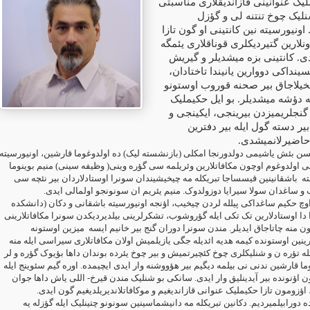
یک عنوانینی قازاندیقلاری مناسبتی
نلیک چوخ تنتنه لی و گؤزل
ونیورسیته نین کانتینی او گون تازا
نلارین گتیردیکلری قوناقلاری یئمگه
ی. کانتینی بزه میشدیلر و گیریش
ینداکی دووارین یانیندا تاختادان،
چیخیلاجاق بیر صحنه قوروب اوستونو
ه دؤشه میشدیلر. بو ایل حکیملیک
 گنجلریمیزدن بیرینجی، ایکینجی و
 بیر دسته گول ایله بیر دفترین
 حاضیرلانمیشدی.
ن بئش یاشیمی دولدورنجا امکلی (بازنشسته لیک) ده اولدوغوما قارشین، اونیورسیته
 اولدوغوم اوچون مکافاتلارین وئریلمه سی گؤره وینی( وظیفه سینی) منیم بوینوما
ته
باشقانینین قیسساجا تبریکله مه چیخیشیندان سونرا اوستادلاردان بیر نئچه سی
 و ساغدان سولا سیرایا دوزولدوک. منیم یئریم ان سونونجو اولمالی ایدی.
 اوچ حکیم ساغداکی پیلله لردن چیخیب، اؤنجه اونیورسیته باشقانی و دکان (دانشکده
 دا اوستادلارین تک تکی ایله گؤروشوب، تشکرلرینی بیلدیردیکدن سونرا مکافاتلارینی
 منه چاتاجاق ایدیلر. مندن سونرا دوران گنج بیر خانیم ایسه
میزین اوستونه
رینین اوستونده کیمه هدیه ائدیله جگی یازیلمیش اولان مکافاتلاری سیراسی ایله منه
له تؤره ن و شنلیکلری چوخ کئچیرتمیش و بیر چوخ یئرده بوندان داها بؤیوک گؤره و لر
 قارشین ندنی نی بیلمه دیگیم بیر هؤووشنه وار ایدی ایچیمده. اوره گیم سئوینج ایله
 اؤنونده بیر آیدینلیق وار ایدی. سانکی بو شنلیک مندن قیرخ- اللی یاش داها جوان
 اؤزومون تازا حکیملیک عنوانی قازاندیغیم و موکافاتلاندیریلدیغیم گون ایدی.
دورابیلمیردیم. دکانین تبریکله مه دانیشماسینین سونونو چتینلیک ایله گؤزله یه