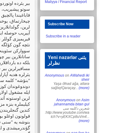
Maliyyə / Financial Report
بیر یئرده اوتورد
سوتو پیشیریب، ائ
قاباغیندا پالچی
چیخارتماق، یوخس
Subscribe Now
لرین، گولدانلاری
آییریب حوصله ایل
Subscribe in a reader
قیریمیزی گوللر
نئچه گون کؤلگه د
سووارکن سئوین
ساتانلارین بیر چو
Yeni nəzərlər یئنی
بلکه ده بارداقلا
نظرلر
مسافیرلرین بیر 
یئرلره هدیه آپارا
Anonymous
on
AWahedi iki
sheir
"بنؤشه" کلمه سین
Yaşa Əhəd ağa, əllərə
دوندوغوندان کوز
sağlıq!Qaraçay...
(more)
ایله مشغول اولار
لرین اوستونه آتد
Anonymous
on
Asim
کیلیملره بنزه مز
jahannamda bitan gul
شعرین دکلمه سی
کندین گنجلریندن
:http://www.youtube.com/wa
قولونون اوغلو بو
tch?v=yEKXCp8uVm4...
(more)
بنوشه یه "سنی ق
گؤندرمیشدی و او