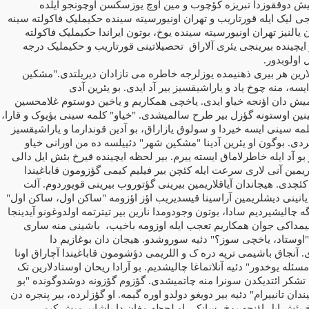
میش دوققوزدا تبریزه کؤچوب و مین اوچ یوزسکسن اوچونجو ایلده
جی لیک ایله قورتاریب و تهران اونیورسیته سینده حکیملیک فاکولته سینه
 یالنیز تهران اونیورسیته سینده یوخ، بوتون ایراندا حکیملیک فاکولته
 ایچینده بیرینجی یئری آلاراق
تحصیلاتینی قورتاریب و حکیملیک درجه
 اولوبدور.
لارین هر بیری ذهنیمده یوزلرجه خاطره می تازادان دیریلتدی."مشکین
ه، منه چوخ یاد و یاراشیقسیز بیر آد ایدی. بو یئرین آدی
یش دان اؤنجه خیاو ایدی. یاخچی همکاریم و یاخین دوستوم غلامحسین
ینین اوستونه گؤزل بیر طرح سالمیشدی. "خیاو" کلمه سینی بؤیوک و قارا،
ه سینی ایسه خیردا و سولوق یازاراق، بو آدین قوندارما و یاراشیقسیز
ردی. بوگون او یئرین آدینا "مشکین شهر" دئییلسه ده من اورانی خیاو
و بو آد ایله خاطرلاماق ایسته ییرم. بیر لحظه ایچینده قیرخ بئش ایل دالی
لریمین آنی لاری سرعت ایله کئچن بیر فیلیم کیمی گؤزومون قاباغیندا
کئچدی. هیجاندان آیاقلاریمین بیرینی گؤتوروب بیرینی قویوردوم. آلت
انینی دیشلریمین آراسینا قیسدیریب اؤز اؤزومه "ساکن اول، ساکن اول"
گه چالیشیردیم سادا، بوتون وجودومدا نارین بیر تیترتمه اولدوغونو آیدینجا
یمداکی جوان همکاریم تعجب ایله اوزومه باخیب،
باشینی منه ساری
"اوستاد، یاخچی سوز؟" دئیه سوروشدو. هیجان دان بوغازیم دا
. آنجاق باشیمی ترپه دره ک و اللریمی دؤشومون قاباغیندا آچاراق اونا
سئله یوخدور" دئیه آنلاتماغا چالیشدیم. بو آرادا ریحان اوستادلارین تک
 تشکر ائتدیکدن سونرا منه چاتمیشدی. گؤزوم گؤزونه دوشدوگونده "بو
ان تانییرام" دئیه بیر دویغو دولدو اوره گیمه. او گؤزلرده، بیر پنجره دن
خ بئش ایل اؤنجه یوخ، سانکی او لحظه مغان دا یاشاییرمیش کیمی،