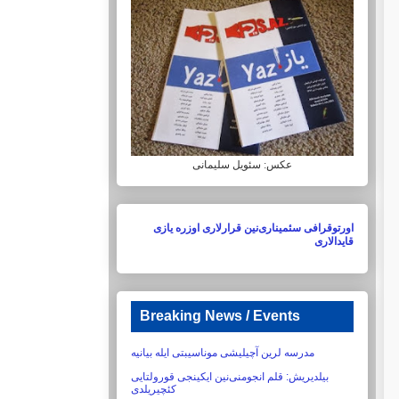
عکس: سئویل سلیمانی
اورتوقرافی سئمیناری‌نین قرارلاری اوزره یازی
قایدالاری
Breaking News / Events
مدرسه لرین آچیلیشی موناسیبتی ایله بیانیه
بیلدیریش:‏ قلم انجومنی‌نین ایکینجی قورولتایی
کئچیریلدی