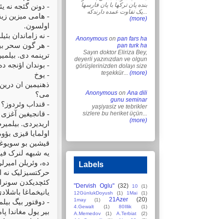
بنده پان ترکها با پان فارسها
- دونن گئجه نه ی
یک تفاوت عمده دارندکه...
- هامی میزین زیق
(more)
اولسون.
- نه زاماندان بئی
Anonymous
on
pan fars ha
- هر گون سحر بیز
pan turk ha
Sayın doktor Eliriza Bey,
ترپنمه دی. بیلمیر
deyerli yazınızdan ve olgun
- بوندان اؤنجه د
görüşlerinizden dolayı size
teşekkür...
(more)
- یوخ
ذهنیمین ان درین 
Anonymous
on
Ana dili
می؟
gunu seminar
- قنداب وئردوز؟
yaşiyasiz ve tebrikler
sizlere bu heriket üçün...
- قانجیغین آغزی 
(more)
اریدیردی. بیلمیرم
اولمایا قیزی بؤ
قیشین بو سویوغون
یه شبهه لنرک فیک
ده، وئریلن امیرل
Labels
حرکتسیزلیک نه او
کئچدیکدن سونرا، ت
"Dervish Oglu"
(32)
10
(1)
یانیخماغا باشلادی
12GünlukDoyush
(1)
1Mai
(1)
21Azer
(20)
1may
(1)
- دوقتور بیگ بیل
4.Gewalt
(1)
80Illik
(1)
بیر یول مغاندا پا
A.Memedov
(1)
A.Terbiat
(2)