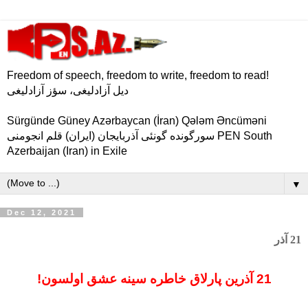
Freedom of speech, freedom to write, freedom to read!
دیل آزادلیغی، سؤز آزادلیغی
Sürgünde Güney Azərbaycan (İran) Qələm Əncüməni
سورگونده گونئی آذربایجان (ایران) قلم انجومنی PEN South
Azerbaijan (Iran) in Exile
▼
Dec 12, 2021
21 آذر
21 آذرین پارلاق خاطره سینه عشق اولسون!