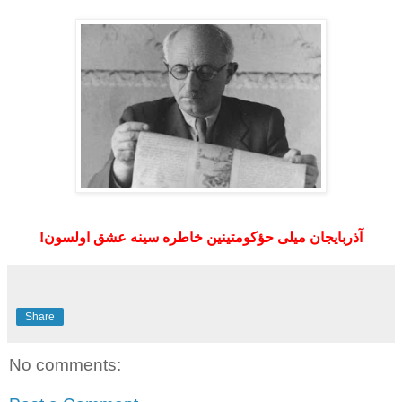
آذربايجان ميلى حؤکومتینین
خاطره سینه
عشق اولسون!
Share
No comments: