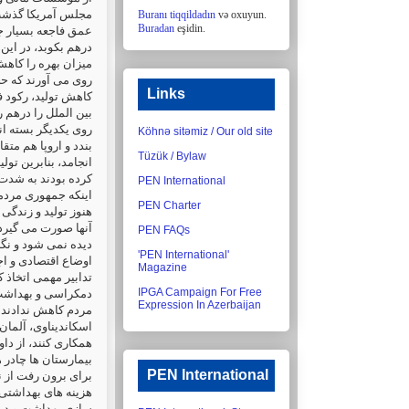
مجلس آمریکا گذشت 
Buranı tiqqildadın
və oxuyun.
Buradan
eşidin.
عمق فاجعه بسیار ج
درهم بکوبد، در این،
میزان بهره را کاهش
روی می آورند که ح.
Links
کاهش تولید، رکود ف
بین الملل را درهم ر
روی یکدیگر بسته اند
Köhnə sitəmiz / Our old site
بندد و اروپا هم مت
Tüzük / Bylaw
انجامد، بنابرین تول
کرده بودند به شدت ض
PEN International
اینکه جمهوری مردمی
PEN Charter
آنها صورت می گیرد 
PEN FAQs
دیده نمی شود و نگ.
'PEN International'
اوضاع اقتصادی و اجت
Magazine
تدابیر مهمی اتخاذ 
IPGA Campaign For Free
دمکراسی و بهداشت
Expression In Azerbaijan
مردم کاهش ندادند و
اسکاندیناوی، آلمان 
همکاری کنند، از داو
بیمارستان ها چادر 
PEN International
برای برون رفت از ن
هزینه های بهداشتی
سازی بهداشت و درما