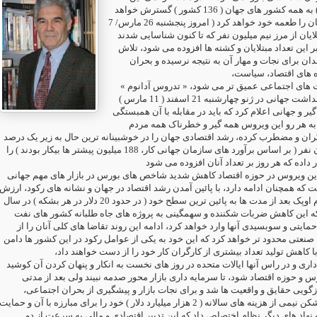
ویروس ( کووید 19 ) به همه کشور های جهان ( 136 کشور ) گسترش خواهد
یافت و هزاران انسان را طعمه خود خواهد کرد ( امروز پنجشنبه 26 مارس/ 7
لایان از مرز نیم میلیون نفر که تا کنون شناسایی شدند
این تعداد مبتلایان و کشته ها افزوده می شود، تلاش
ان برای نجات و مهار آن به نتیجه نرسیده و بحران
زه های اقتصاد، سیاست
لیت های اجتماعی عمیق تر می شود، « تدروس آدانوم
مدیر کل سازمان بهداشت جهانی در ژنو چهارشنبه 21 اسفند ( 11 مارس )
ر و جهانی اعلام کرد که باید در مقابله با آن همبستگی
به هر رو این ویروس همه گیر و خطرناک همه مردم
ران و مضطرب کرده، رشد اقتصادی جهان را در خوشبینانه ترین حال به زیر یک درصد
رسانده، 250 میلیون نفر ( بر اساس برآورد های سازمان جهانی کار، 188 میلیون پیشتر ها بیکار بودند ) را
 داده که هر روز بر تعداد آنان افزوده می شود
ی این ویروس در حوزه اقتصاد کاهش شدید شاخص های بورس در بازار های مهم جهانی
که همچنان ادامه دارد، با پائین آمدن رشد اقتصاد در جهان و نشانه های رکود، ارزش
نفت بویژه نفت خام اوپک بعد از مدت ها به پائین ترین سطح خود ( در حدود 20 دلار در هر بشکه ) در سال
ه این کاهش ضربات شکننده و سهمگینی به پروژه های جاه طلبانه کشور های نفت
ایتی و سوبسیدی آنها وارد خواهد کرد، ادامه این روند تقاضا های کلی آنان را از
نعتی محدود تر خواهد کرد که این خود به یکی از عوامل رکود در این کشور ها دامن
 با کاهش تولید تعداد بیشتری از کارگران کار خود را از دست خواهند داد
ری و در راس آنها ایالات متحده در روز های نخست به انکار و پنهان کردن آن کوشید
رس و حوزه اقتصاد شود، تا سرمایه داری بازار محور صدمه نبیند ولی بعد از مدتی
بازگویی حقایق و واقعیت ها شد و برای نجات بازار و پیشگیری از بحران اجتماعی
اقتصادی و ساختار شکن نیمی از هزینه های سالانه ( 2 هزار میلیارد دلار ) خود را برای مبارزه با آن و حمایت
هاد های دیگر نظام اختصاص داد که این تدبیر اقتصادی و مالی به سرعت از دو