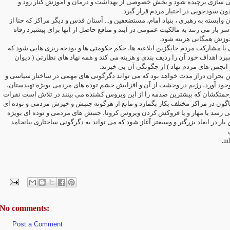
__ ی برچیده شود و بخش خصوصی از بهداشت و درمان و آموزش کنار رود و
بدون سودجویی در اختیار مردم قرار گیرد
__ ابسته به رهبری ، بنیاد امام، مستضعفین و... آستان قدس و دیگر مراکز که حتا از
ر باز می زنند به مالکیت عمومی در آیند و منافع حاصل از آنها برای پیشبرد رفاه
موزش همگانی هزینه شود
__ ا مشارکت مردم جایگزین ابلاغیه ها، حکم حکومتی ها و بودجه ریزی هایی شود که
برد اهداف خود آن را ردیف بندی و هزینه می کند و همه نهاد های نظارتی ( دیوان
نجمن های مردم نهاد ) از چگونگی آن بی خبرند
 بحران دراز مدت خواهد بود که می تواند دگرگونی های مهمی در ساختار سیاسی و
وجود آورد، رژیم در وحشت از آن و افزایش خشم توده های مردمی بویژه تهیدستان
زحمتکشان که بیشترین صدمه را از این ویروس کشنده می بینند در تلاش است نفرات
ناگون در مراکز مختلف بکار بگمارد و مانع از هرگونه جنبش و خیزش مردمی و توده ای
ی رسد با مهار و یا فروکش کردن ویروس کرونا، جنبش های مردمی و توده ای بویژه
این بار در ابعاد بزرگتر و وسیعتر آغاز شود که می تواند به دگرگونی ساختاری بیانجامد
ی
.
m
No comments:
Post a Comment