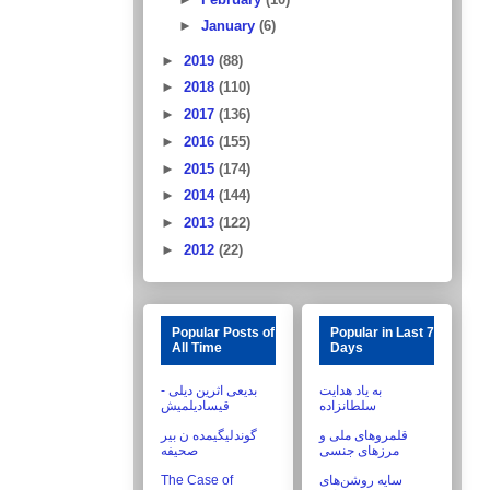
►
January
(6)
►
2019
(88)
►
2018
(110)
►
2017
(136)
►
2016
(155)
►
2015
(174)
►
2014
(144)
►
2013
(122)
►
2012
(22)
Popular Posts of
Popular in Last 7
All Time
Days
به یاد هدایت
بدیعی اثرین دیلی -
سلطانزاده
قیسادیلمیش
قلمروهای ملی و
گوندلیگیمده ن بیر
مرزهای جنسی
صحیفه
The Case of
سایه روشن‌های