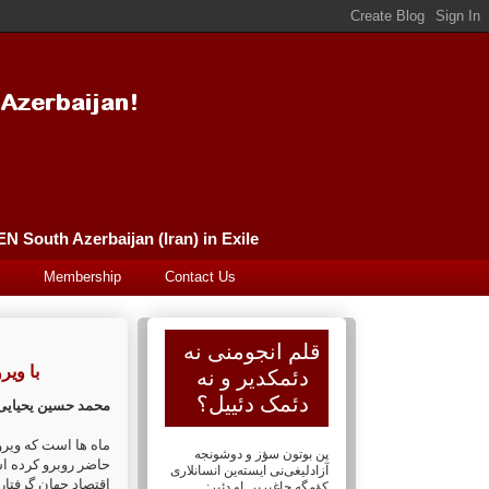
Güney Azərbaycan (İran) Qələm Əncüməni سورگونده گونئی آذربایجان (ایران) قلم انجومنی PEN South Azerbaijan (Iran) in Exile
Membership
Contact Us
قلم انجومنی نه
با وی
دئمکدیر و نه
دئمک دئییل؟
محمد حسین یحیایی
ماه ها است که ویرو
پن بوتون سؤز و دوشونجه
حاضر روبرو کرده ا
آزادلیغی‌نی ایسته‌ین انسانلاری
اقتصاد جهان گرفتار
کؤمگه چاغیریر. او دئیر: