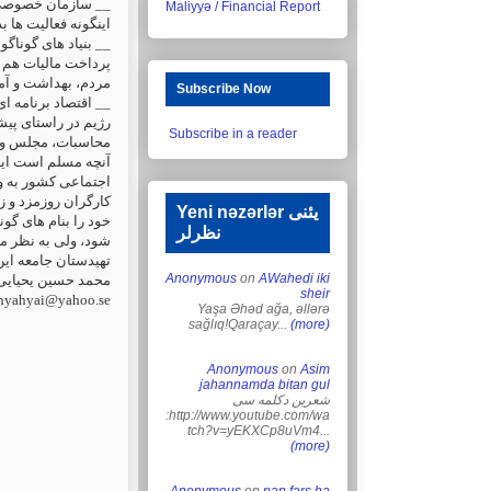
سازمان خصوصی ساز
Maliyyə / Financial Report
اینگونه فعالیت ها .
بنیاد های گوناگون و
پرداخت مالیات هم س
مردم، بهداشت و آ.
Subscribe Now
اقتصاد برنامه ای ب
رژیم در راستای پیش
Subscribe in a reader
محاسبات، مجلس و ا.
آنچه مسلم است این
اجتماعی کشور به ،
کارگران روزمزد و 
Yeni nəzərlər یئنی
خود را بنام های گو
نظرلر
شود، ولی به نظر م
تهیدستان جامعه ....
Anonymous
on
AWahedi iki
محمد حسین یحیای
sheir
hyahyai@yahoo.se
Yaşa Əhəd ağa, əllərə
sağlıq!Qaraçay...
(more)
Anonymous
on
Asim
jahannamda bitan gul
شعرین دکلمه سی
:http://www.youtube.com/wa
tch?v=yEKXCp8uVm4...
(more)