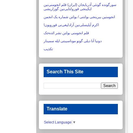
سورگونده گونئی آذربایجان (ایران) قلم انجومنی‌نین
ایکینجی قورولتایی‌نین گوزاریشی‏
انجومنین بیرینجی بولتنی / بولتن شماره یک انجمن
اکرم آیلیسلی‌نین آزادلیغی‌نی قورویون!‏
قلم انجومنی بولتن نشر ائده‌جک
دونیا آنا دیلی گونو موناسیبتی ایله سمینار
تکذیب
Search This Site
Translate
Select Language
▼