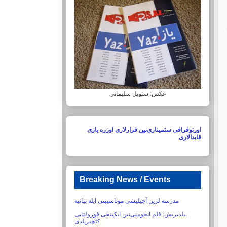
عکس: سئویل سلیمانی
اورتوقرافی سئمیناری‌نین قرارلاری اوزره یازی
قایدالاری
Breaking News / Events
مدرسه لرین آچیلیشی موناسیبتی ایله بیانیه
بیلدیریش:‏ قلم انجومنی‌نین ایکینجی قورولتایی
کئچیریلدی