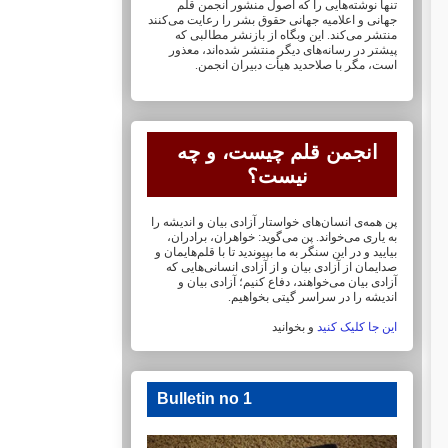
تنها نوشته‌هایی را که اصول منشور انجمن قلم
جهانی و ‏اعلامیه جهانی حقوق بشر را رعایت می‌کنند
منتشر می‌کند. این وبگاه از بازنشر مطالبی که
پیشتر در ‏رسانه‌های دیگر منتشر شده‌اند، معذور
است، مگر با صلاحدید هیأت دبیران انجمن.
انجمن قلم چیست، و چه
نیست؟
پن همه‌ی انسان‌های خواستار آزادی بیان و اندیشه را
به یاری می‌خواند. پن می‌گوید: خواهران، ‏برادران،
بیایید و در این سنگر به ما بپیوندید تا با قلم‌هایمان‏ و
صدایمان از آزادی بیان و از آزادی ‏انسانی‌هایی که
آزادی بیان می‌خواهند، دفاع کنیم؛ آزادی بیان و
اندیشه را در سراسر گیتی ‏بخواهیم.
این جا کلیک کنید
و بخوانید
Bulletin no 1