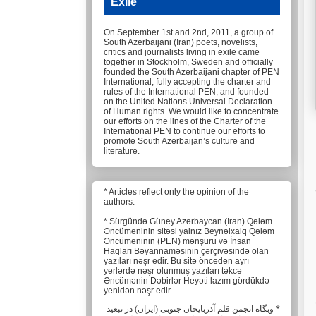
Exile
On September 1st and 2nd, 2011, a group of
South Azerbaijani (Iran) poets, novelists,
critics and journalists living in exile came
together in Stockholm, Sweden and officially
founded the South Azerbaijani chapter of PEN
International, fully accepting the charter and
rules of the International PEN, and founded
on the United Nations Universal Declaration
of Human rights. We would like to concentrate
our efforts on the lines of the Charter of the
International PEN to continue our efforts to
promote South Azerbaijan’s culture and
literature.
* Articles reflect only the opinion of the
authors.
* Sürgündə Güney Azərbaycan (İran) Qələm
Əncüməninin sitəsi yalnız Beynəlxalq Qələm
Əncüməninin (PEN) mənşuru və İnsan
Haqları Bəyannaməsinin çərçivəsində olan
yazıları nəşr edir. Bu sitə önceden ayrı
yerlərdə nəşr olunmuş yazıları təkcə
Əncümənin Dəbirlər Heyəti lazım gördükdə
yenidən nəşr edir.
* وبگاه انجمن قلم آذربایجان جنوبی (ایران) در تبعید