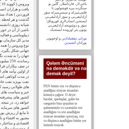
باجی‌لار، ‏قارداشلار، گلین بو
سنگرده بیزه قوشولون تا
قلمی‌میزله و سسی‌میزله سؤز
فروردین ) تعداد مبت
آزادلیغی‌نی و سؤز ‏آزادلیغی‌نی
گذشت و هر لحظه بر 
ایسته‌ین انسان‌لاری قورویاق؛
شبانه روزی دانشمند
سؤز و دوشونجه آزادلیغی‌نی
بوتون یئر اوزونده ایسته‌یک. ‏
ناشی از آن در حو،
دیپلوماسی و فعا »
بورانی تیققیلدادین
و اوخویون.
.
ائشیدین
بورادان
نوع ویروس را همه گی
جهانی شکل بگیرد، 
جهان را به شدت نگ
Qələm Əncüməni
در صف بیکاران قرار
nə deməkdir və nə
از اولین پیآمد ها
demək deyil?‎
در مدت کوتاهی است 
PEN bütün söz və düşüncə
های طولانی رسید ک
azadlğını istəyən insanları
خیز و سیاست های حم
köməyə çağırır. O deyir:
کشور های پیشرفته ص
bacılar, ‎qardaşlar, gəlin bu
خواهد زد، در نتیجه،
səngərdə bizə qoşulun ta
کشور های سرمایه دا
qələmimizlə və səsimizlə söz
azadlığını və söz ‎azadlığını
تا مانع از ریزش بو
istəyən insanları qoruyaq; söz
مجبور به افشاء و ،
və düşüncə azadlığını bütün yer
üzündə istəyək.
از موسسات مالی و ن