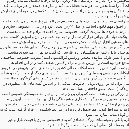
سختگیرانه تری بکار می برد، مکان های زیارتی را که برخی( سعیدی نماینده رهبر و
زات آن را شفا بخش می خواندند تعطیل می کند و نماز های جمعه را هم برپا نمی کند
وب شدگان ولایت و سربازان خرافات در این مکان ها با شکستن درب به اجرای نمایش
بان خود را خشنود سازند
 راستای سیاست های بانک جهانی و صندوق بین المللی پول قدم بر می دارد، خامنه
ای با یک فرمان یکی از اصول مهم قانون اساسی ( اصل 44 ) را تعدیل کرد و در پی آن خصوصی سازی و
مردم به خودی ها سرعت گرفت، خصوصی سازی احمدی نژاد و چند سال نخست
اینگونه نهاد های جهانی قرار گرفت، از بودجه بهداشت و درمان و آموزش کاسته شد و
د های مذهبی افزایش یافت. بخش خصوصی به بهداشت و درمان و آموزش دست
ود را گسترش دهد، برخی بیمارستان خصوصی و برخی دیگر ( برای شازده پسر ها و ژن
م حداد عادل رئیس فرهنگستان زبان فارسی که گفت در تهران مدرسه ی مناسبی
یم و یا پسر عارف نماینده مجلس و رئیس فراکسیون امید ) مدرسه خصوصی ساختند تا
افع خود بهداشت و آموزش عمومی را در کشور تضعیف کنند و در این اقدام هم
دست آوردند، زیرا با همه امکانات مالی کشور ( درآمد های نفتی، پتروشیمی، فروش
امکانات بهداشتی و درمانی کشور در مقایسه با کشور های دیگر از جمله ترکیه و عراق
بسیار محدود تر شد، نگاهی به تعداد پزشگ و نرس برای 100 هزار نفر در کشور های گوناگون و مقایسه
می ایران که در آرزوی برپایی حکومت اسلامی ( بر اساس گفته های علی مطهری در
سازندگی ) است، عمق فاجعه را نشان می دهد
ه ی بزرگی روبرو شده است که برای برون رفت از آن نیازمند همبستگی عمومی است
 و خود محور زمینه هر گونه همکاری و همبستگی را از بین برده است، بنابرین راه
ن رژیم ارتجاعی و عقب مانده است ولی برخی خواسته ها را می توان با اتحاد نیرو
ژیم در شرایط کنونی هم تحمیل کرد زیرا در شرایط شکننده ای قرار گرفته است که به
 در کوتاه مدت اشاره می شود
__ ، بانکی و موسسات بزرگ اقتصادی که بنام خصوصی سازی با قیمت نازل و غیر
اند به صاحبان اصلی آن که مردم است برگردانده شود