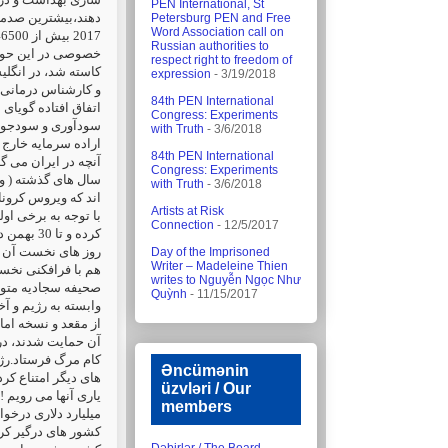
PEN International, St
Petersburg PEN and Free
Word Association call on
Russian authorities to
respect right to freedom of
کاسته شد، در انگلی
expression
- 3/19/2018
و کارشناس درمانی ا
84th PEN International
اتفاق افتاده گویای
Congress: Experiments
سودآوری و سودجویی 
with Truth
- 3/6/2018
اراده سرمایه خار..
84th PEN International
آنچه در ایران می گ
Congress: Experiments
سال های گذشته ( وز
with Truth
- 3/6/2018
اند که ویروس کرونا
Artists at Risk
Connection
- 12/5/2017
کرده و ت
روز های نخست آن را
Day of the Imprisoned
Writer – Madeleine Thien
هم با فرافکنی نخست
writes to Nguyễn Ngọc Như
صحیفه سجادیه متوصل
Quỳnh
- 11/15/2017
وابسته به رژیم و آ
از مقعد و نسخه اما
آن حمایت شدند، در
کام مرگ فرستاد.رژ
Əncümənin
های دیگر امتناع کرد
üzvləri / Our
members
میلیارد دلاری درخو