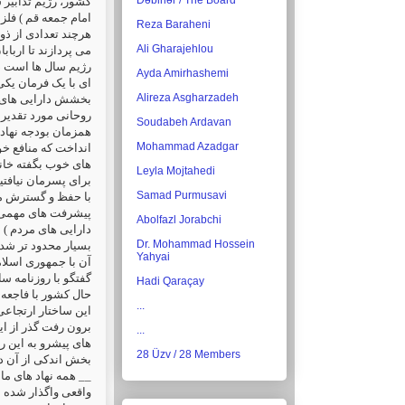
Dəbirlər / The Board
کشور، رژیم تدابیر 
امام جمعه قم ) فل،
Reza Baraheni
هرچند تعدادی از ذ
Ali Gharajehlou
می پردازند تا اربا.
رژیم سال ها است در
Ayda Amirhashemi
Alireza Asgharzadeh
بخشش دارایی های 
روحانی مورد تقدیر 
Soudabeh Ardavan
همزمان بودجه نها
Mohammad Azadgar
انداخت که منافع خ
های خوب بگفته خان
Leyla Mojtahedi
برای پسرمان نیافت
Samad Purmusavi
با حفظ و گسترش من
پیشرفت های مهمی ب
Abolfazl Jorabchi
دارایی های مردم ) 
Dr. Mohammad Hossein
Yahyai
آن با جمهوری اسلا
گفتگو با روزنامه .
Hadi Qaraçay
حال کشور با فاجع،
...
این ساختار ارتجاعی
برون رفت گذر از ای
...
های پیشرو به این ر
28 Üzv / 28 Members
بخش اندکی از آن:.
همه نهاد های مالی
واقعی واگذار شده .