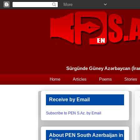
Home
Articles
Poems
Stories
Receive by Email
Subscribe to PEN S.Az. by Email
About PEN South Azerbaijan in