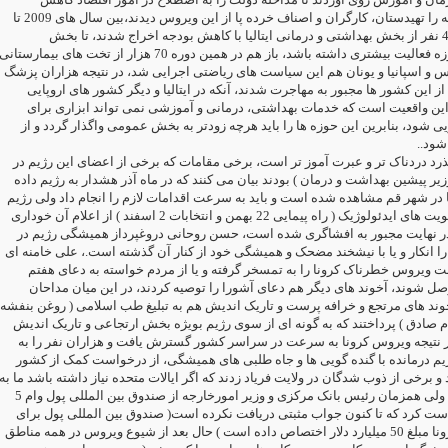
دهند،بیشترین صدمه را تهیدستان، کارگران و اصناف خرده پا از این ویروس دیدند،بین سال های 2009 تا
2017 بیش از 46500 نفر از بخش بهداشتی و درمانی ایتالیا با کاهش بودجه اخراج شدند، تا بخش
خصوصی در این حوزه فعالیت بیشتری داشته باشد، باز هم در همین دوره 70 هزار از تخت های بیمارستانی
س و اسپانیا و یونان هم این سیاست های ریاضتی اجرایی شد، در نتیجه هزاران پزشگ
ز این کشور ها مجبور به مهاجرت شدند، آنکه در ایتالیا و دیگر کشور های اروپایی
 این واقعیت است که خدمات بهداشتی، درمانی و آموزشی نمی تواند ابزاری برای
شود، بنابرین این حوزه ها را باید هرچه زودتر به بخش عمومی واگذار گردد و از
ج شود
ذرد دردناک تر و عبرت آموز تر است، برخی مقامات که برخی از اعضای این رژیم در
یر پیشین بهداشت و درمان ) بودند بیان می کنند که در ماه آذر هشدار به رژیم داده
 در شهر قم مشاهده شده است و باید به سرعت اقدامات لازم را انجام داد ولی رژیم
با توجه به برخی اولویت های ایدئولوژیک ( راه پیمایی 22 بهمن و انتخابات 2 اسفند ) از اعلام آن خوداری
ا 30 بهمن در نهایت مجبور به افشاگری شده است، حسن روحانی دروغپرداز همیشگی رژیم در
 انکار و یا با نیشخند مضحک و همیشگی خود از کنار آن گذشته است.، علی خامنه ای
 ویروس خطرناک کرونا را به تمسخر گرفته و یا از مردم خواسته به دعای هفتم
 شوند، آخوند های دیگر هم دعای آشورا را توصیه کردند، در این میان مداحان
خوند های مرتجع و خرافه پرست و تاریک اندیش هم به تبلیغ طب اسلامی ( روغن بنفشه
م صادق ) پرداختند که به گونه ای از سوی رژیم بویژه بخش ارتجاعی و تاریک اندیش
 نتیجه ویروس کرونا به سرعت در سراسر کشور گسترش یافت و هزاران نفر را به
یم درمانده با گنده گویی ها و جاه طلبی های همیشگی، از درخواست کمک از کشور
 و برخی از ذوب شدگان در ولایت فریاد زدند که اگر ایالات متحده نیاز داشته باشد ما به
یاری آنها می رویم ! ولی همزمان رئیس بانک مرکزی و وزیر امورخارجه از صندوق بین المللی پول وام 5
است کرد که تا کنون جواب مثبتی دریافت نکرده است( صندوق بین المللی پول برای
کشور های درگیر کرونا مبلغ 50 میلیارد دلار اختصاص داده است ) حال بعد از شیوع ویروس در همه مناطق