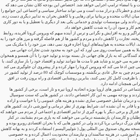
و با امضاء ترامپ اجرایی خواهد شد. اختصاص این بودجه کلان نشان می دهد که
دی و خطرناک و دراز مدت است و می تواند ساختار سیاسی و اجتماعی این جوامع را
 میان ایالات متحده و بریتانیا برای رهایی و یا کاهش بحران به تدابیر دیگری دست زده
 دادند ولی موسسات تولیدی و خدماتی یکی بعد از دیگری یا تعطیل و یا به دور کاری
جم کار و سود آن را به شدت کاهش خواهد داد
راگیر و رو به افزایش و نگرانی و ترس از آینده مبهم که ویروس کرونا آفریده، روابط
یخته، تجارت را کاهش داده و مردم و کشور ها از هم فاصله گرفته و مرز های خود را به
، ایالات متحده به هواپیماهای اروپا اجازه فرود نمی دهد، مرز خود را با مکزیک می
قابلا به همین سیاست روی می آورد که این خود به محدود شدن تجارات جهانی می
ید کنندگانی که به بازار های جهانی دل بسته بودند و تولید خود را با آن همسو و همخوان
ربه می خورند و شاید هم تا مدت ها نتوانند تولید و اقتصاد خود را باز سازی کنند، با
 چین ادعا می کند که ویروس کرونا را مهار کرده و از پیشروی آن جلوگیری می کند
هنوز تولید و زندگی مردم چین به حال عادی برنگشته، و موسسات کوچک که 80 درصد از تولید کشور در
با ظرفیت کامل کار نمی کنند، بنابرین روشنایی اقتصادی و راه برون رفت در افق
رانی همچنان ادامه دارد
ماعی در کشور های اروپا بویژه اتحادیه اروپا تیره و تار است، برخی از کشور ها
کردند و بودجه مهمی به این کار اختصاص دادند، در کشور هایی که سنت سوسیال
 و درمان شامل خصوصی سازی نشده و هزینه های عمومی را با خواست و اراده
 یا قادر به آن نشده اند، شرایط بهتری از نظر درمانی و آموزشی دارند، کشور های
فدرال و برخی دیگر با بهره گیری از تدابیر اقتصادی و اجتماعی از مردم می خواهند که
طلبان و کارمندان بازنشسته درمانی می خواهند که به یاری مردم بشتابند، در کنار
های بزرگ درمانی برپا کردند ولی در کشور هایی که با بحران اقتصادی روبرو بوده و
سخه معروف صندوق بین المللی پول ( نئولیبرالیسم ) استفاده کردند و به بهانه کاهش
 و آموزشی، در هزینه سالمندان و نیازمندان محدودیت اعمال کرده و به خصوصی
ن و آموزش روی آوردند تا مداخله دولت را به اصطلاح در امور اقتصاد کاهش