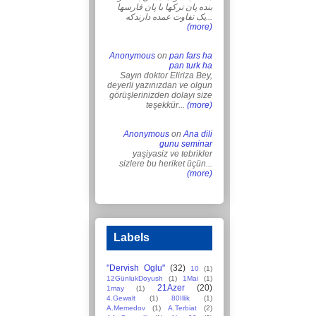
بنده پان ترکها با پان فارسها
یک تفاوت عمده دارندکه...
(more)
Anonymous
on
pan fars ha
pan turk ha
Sayın doktor Eliriza Bey,
deyerli yazınızdan ve olgun
görüşlerinizden dolayı size
teşekkür...
(more)
Anonymous
on
Ana dili
gunu seminar
yaşiyasiz ve tebrikler
sizlere bu heriket üçün...
(more)
Labels
"Dervish Oglu"
(32)
10
(1)
12GünlukDoyush
(1)
1Mai
(1)
21Azer
(20)
1may
(1)
4.Gewalt
(1)
80Illik
(1)
A.Memedov
(1)
A.Terbiat
(2)