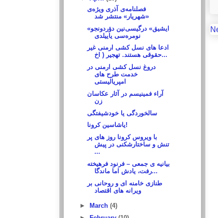
فصلنامه‌ی آذری ویژه‌ی
«شهریار» منتشر شد
«ایشیق» درگیسی‌نین دؤردونجو
N
نومره‌سی یاییلدی
ادعا های نسل کشی ارمنی غیر
حقوقی هستند. تهجیر ( اخ...
دروغ نسل کشی ارمنی در
خدمت طرح های
امپریالیستی
آراء فمینیسم در آثار عکاسان
زن
سالخوردگی یا خودشیفتگی
یاشاسین کرونا!
با ویروس کرونا روز های پر
تنش و ساختارشکنی در پیش
...
بیانیه ی جمعی – فرنود فرهیخته
رفت، یادش اما ماندگا...
طنازی خامنه ای و روحانی بر
ویرانه های اقتصاد
►
March
(4)
►
February
(10)