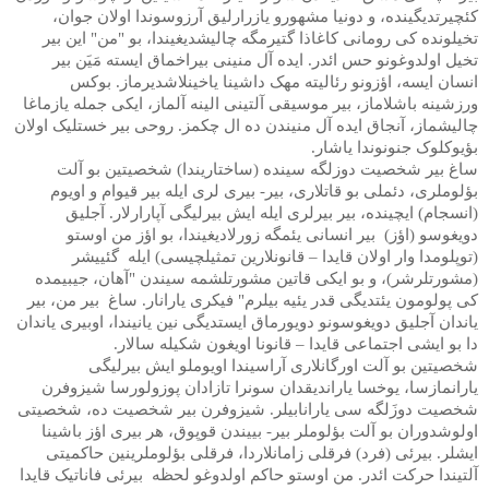
کئچیرتدیگینده، و دونیا مشهورو یازرارلیق آرزوسوندا اولان جوان،
تخیلونده کی رومانی کاغاذا گتیرمگه چالیشدیغیندا، بو "من" این بیر
تخیل اولدوغونو حس ائدر. ایده آل منینی بیراخماق ایسته مَیَن بیر
انسان ایسه، اؤزونو رئالیته مهک داشینا یاخینلاشدیرماز. بوکس
ورزشینه باشلاماز، بیر موسیقی آلتینی الینه آلماز، ایکی جمله یازماغا
چالیشماز، آنجاق ایده آل منیندن ده ال چکمز. روحی بیر خستلیک اولان
بؤیوکلوک جنونوندا یاشار.
ساغ بیر شخصیت دوزلگه سینده (ساختاریندا) شخصیتین بو آلت
بؤلوملری، دئملی بو قاتلاری، بیر- بیری لری ایله بیر قیوام و اویوم
(انسجام) ایچینده، بیر بیرلری ایله ایش بیرلیگی آپارارلار. آجلیق
دویغوسو (اؤز) بیر انسانی یئمگه زورلادیغیندا، بو اؤز من اوستو
(توپلومدا وار اولان قایدا – قانونلارین تمثیلچیسی) ایله گئییشر
(مشورتلرشر)، و بو ایکی قاتین مشورتلشمه سیندن "آهان، جیبیمده
کی پولومون یئتدیگی قدر یئیه بیلرم" فیکری یارانار. ساغ بیر من، بیر
یاندان آجلیق دویغوسونو دویورماق ایستدیگی نین یانیندا، اوبیری یاندان
دا بو ایشی اجتماعی قایدا – قانونا اویغون شکیله سالار.
شخصیتین بو آلت اورگانلاری آراسیندا اویوملو ایش بیرلیگی
یارانمازسا، یوخسا یاراندیقدان سونرا تازادان پوزولورسا شیزوفرن
شخصیت دوزَلگه سی یارانابیلر. شیزوفرن بیر شخصیت ده، شخصیتی
اولوشدوران بو آلت بؤلوملر بیر- بییندن قوپوق، هر بیری اؤز باشینا
ایشلر. بیرئی (فرد) فرقلی زامانلاردا، فرقلی بؤلوملرینین حاکمیتی
آلتیندا حرکت ائدر. من اوستو حاکم اولدوغو لحظه بیرئی فاناتیک قایدا