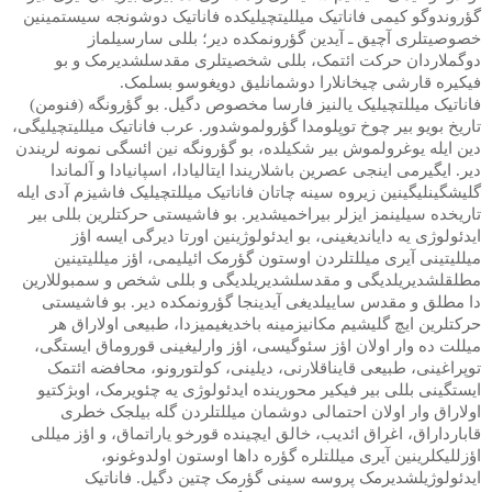
گؤروندوگو کیمی فاناتیک میللیتچیلیکده فاناتیک دوشونجه سیستمینین
خصوصیتلری آچیق ـ آیدین گؤرونمکده دیر؛ بللی سارسیلماز
دوگملاردان حرکت ائتمک، بللی شخصیتلری مقدسلشدیرمک و بو
فیکیره قارشی چیخانلارا دوشمانلیق دویغوسو بسلمک.
فاناتیک میللتچیلیک یالنیز فارسا مخصوص دگیل. بو گؤرونگه (فنومن)
تاریخ بویو بیر چوخ توپلومدا گؤرولموشدور. عرب فاناتیک میللیتچیلیگی،
دین ایله یوغرولموش بیر شکیلده، بو گؤرونگه نین ا
ئ
سگی نمونه لریندن
دیر. ایگیرمی اینجی عصرین باشلاریندا ایتالیادا، اسپانیادا و آلماندا
گلیشگینلیگینین زیروه سینه چاتان فاناتیک میللتچیلیک فاشیزم آدی ایله
تاریخده سیلینمز ایزلر بیراخمیشدیر. بو فاشیستی حرکتلرین بللی بیر
ایدئولوژی یه دایاندیغینی، بو ایدئولوژینین اورتا دیرگی ایسه اؤز
میللیتینی آیری میللتلردن اوستون گؤرمک ائیلیمی، اؤز میللیتینین
مطلقلشدیریلدیگی و مقدسلشدیریلدیگی و بللی شخص و سمبوللارین
دا مطلق و مقدس ساییلدیغی آیدینجا گؤرونمکده دیر. بو فاشیستی
حرکتلرین ایچ گلیشیم مکانیزمینه باخدیغیمیزدا، طبیعی اولاراق هر
میللت ده وار اولان اؤز سئوگیسی، اؤز وارلیغینی قوروماق ایستگی،
توپراغینی، طبیعی قایناقلارنی، دیلینی، کولتورونو، محافضه ائتمک
ایستگینی بللی بیر فیکیر محورینده ایدئولوژی یه چئویرمک، اوبژکتیو
اولاراق وار اولان احتمالی دوشمان میللتلردن گله بیلجک خطری
قابارداراق، اغراق ائدیب، خالق ایچینده قورخو یاراتماق، و اؤز میللی
اؤزللیکلرینین آیری میللتلره گؤره داها اوستون اولدوغونو،
ایدئولوژیلشدیرمک پروسه سینی گؤرمک چتین دگیل. فاناتیک