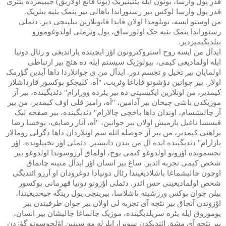
قدر پول وارسا، بونون ایله یئتینیریک (بونا قانع اولاریق) جیبیمزده یئتری
قدر پول وارسا لوکس بیر رستوراندا باهالی بیر یئمک یئیه بیلریک.
من اوستو ایسه، توپلومدا اولان قایدا قانونلارین بیلینجی دیر. دئملی
رستوراندا یئمک یئیه جک اولورساق، پول وئرملی اولدوغوموزو
بیلدیگیمیزدیر.
ایدآل من ایسه روح استروکترونون اؤز ایچینده یاراتدیغی و رئال دونیا
ایله اولمادیغی کیمی، بیولوژیک سیستم ایله ده هئچ بیر ارتباطی
اولمایان بیر تخیل و تجسم دور. ایدآل من ی جوانلاردا داها آیدین گؤرمک
اولار. بیر جوانین دؤشونو قاباغا وئریب، "اَه، کلیچکو بوکسور قارداشلار
کیمدیر، من اونلارین ایکیسینی ده بیر یئرده وورارام" دئدیگینده، بیر آز
موزیکدن باشی چیخان بیر آدامین، "اَه، رامیز قلی اوف کیمدیر، من بیر
آز چالیشسام، اوندان داها یاخچی چالارام" دئدیگینده، بیر صفحه لیک
قیسسا ناغیل یازمیش اولان بیر جوانین، "اَه، آنار رضایف، یوخسا رضا
براهنی کیمدیر، من بیر آز حوصله ائله سم اونلاردان داها دگرلی رومالار
یازارام" دئدیگینده ایده آل من یندن دانیشیر. دئملی اؤز تخییلونده، اؤز
تجسمونده اؤزونو اولدوغو کیمی یوخ، اولماق آرزوسوندا اولدوغو بیر
شخص کیمی تجربه ائدیر. ساغ بیر انسان اؤز ایدآل منینه چاتماق
اوچون چالیشماغا باشلادیغیندا رئال دونیادا دوغرودان او آرزو ائتدیگی
شخص اولمادیغینی حس ائدر. دئملی اؤزونو دونیا قهرمانی بوکسور
بیلن جوان بوکس ورزشینه باشلاسا، بیرینجی یول رینگه چیخدیغیندا،
اؤزوندن آنجاق بیر نئچه آی تجربه لی اولان بیر جوان طرفیندن بیر
یوموروق ایله یئره سریلدیگینده، موزیک چالماغا چالیشان بیر انسان،
بیر نئچه آی مشق ائتدیکدن سونرا، ایلرله مه سینین اؤلچوسونو گؤزدن