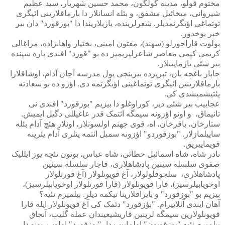
مختوم قولو، مدینه گولگون، محمد حسین شهریار، سید عظیم
شیروانی، میخائیل مشفق، و بئله انسانلار دا بارماقلارینی ائیگری
توتماغی اؤیگرنمدیلر. شعرلرینده، یازیلاریندا دا "بوزقورد" دان بیر
خبر یوخدور.
بولوت قاراچورلو (سهند)، مفتون امینی، بختیار واهابزاده، مراغالی
کریمی کیمی معاصر شاعرلیریمیز ده بو "قورد" افندی باره سینده
بیر شئی یازماییبلار.
جابار باغچه بان، تبریزده بیرینجی یول مدرسه آچان آدام، اوشاقلارا
بارماقلارینین ائیگری توتماغینی اؤیگرتمه دی. اؤزو ده بو سعادته
یئتیشمیشدی کی.
عجاییب بیر شئی دیر، کوراوغلو دا بیزیم "بوزقورد" افندی نی
تانیماق،
و اونو اؤزونه سیمگه ائتمک قدر عاغیللی دگیل ایمیش.
ستارخان، باقرخان، اه، قوی جهنم اولسونلار، اونلار هئچ آدام بئله
ساییلمازلار. "بوزقوردو" اؤزونه سمبل ائتمه ینلری آدام یئرینه
قویماییریق.
نادر شاه، شاه اسمائیل خطائی، شاه عباس، بوتون نئچه یوز ایللیک
صفوی سلسله سینین پادشاهلاری، قاجار سلسله سینین
پادشاهلاری،
سلجوقلولولار، آغ قویونلولار (آغ قورتلولار
اوخویابیلرسیز)، قارا قویونلولار (قارا قورتلولار اوخویابیلرسیز)،
بیزیم بو "بوزقورد" و بایراقلارینا تیکمه دیلر. بیلمیرم نئیه؟
آهان ایندی آنلاییرام. "بؤزقورد" دئمک کی آغ قویونلولار ایله قارا
قویونلولارین سیمگه لرینین قاریشیغیندان عمله گلیب، آنجاق
بیلمیرم نئیه "بوزقویون" اولماییب دا، "بوزقورد" اولوب. بونو دا