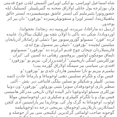
شاه اسماعیل اوپراسی، بو ایکی اوپرانین آلتمیش ایلدن چوخ قدمتی
وار، یوزلرجه یول جانلی اولاراق صحنه یه گتیریلییبلر. کسینلیک ایله
حضورونوزا یئتیرملیم کی ایستر عاشق موسیقیمیزده، ایستر خالق
ماهنیلاریندا، ایستر اوپرا و سنفونویلریمیزده "بوزقورد" دان بیر اثر
یوخدور.
اردیبل ده ماراغادا، تبریزده، اورومیه ده، زنجاندا، نخجواندا،
اوردوباددا، شکی ده، باکی دا اولان نئچه یوز ایللیک بینالاردا، عابیده
لرده "قورد" سمبولو گؤرورسونوز مو؟ دئملی او زامانلار آذربایجان
میلتینین ایچینده "بؤزقورد" دئییلن بیر سمبول یوخ ایدی.
قازینتیلاردان چیخان چوخ قدیم اثرلرده ده "بوزقورد" سمبولونو
تاپماق مومکون اولمور. پروفسور زهتابی ده کسین کی "ایران
تورکلرینین اسگی تاریخیینی" آراشدیررارکن، بیزیم بو "بوزقورد"
افندی نی سیاسی بیر سیمگه اولاراق گؤرمه ییب!
بیلمیرم بیزیم بو تازا نسلیمیز هاردان تاپدی بو "بوزقورد"و.
فیس بوک و تلگرام نسلینین ذهنی اوخوماغا و یازماغا عادت ائتمه
ییبدیر. کلیپلر و شکیللر بو نسلین بیلگی قایناغی دیر. بئش – آلتی
سطیر یازی اوخودوقدان سونرا بئینی یورولور. "بوزقورد"ون دونیا
تورکلری سمبلو اولدوغونا دایر الینده اولان تاریخی مدرکلر هامیسی
فیس بوک و یا تلگرام کلیپلری و شکیلری دیر. اوخومامیش موللا
اولوب، اوخوماغا نه گرک وار کی. یوخاریدا بیر پاراسینین آدی کئچن
انسانلارین یازیلارینی اوخوماق، بیرینجی درجه ده اوخویابیلمه
گوجونه صاحب اولماغی گرکدیریر. ایکینجی سی بیر آز حوصله و