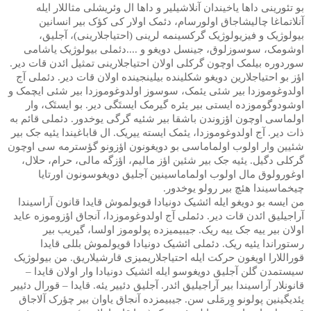
بو تئورینی داها یاخیندان آنلاشیلیر و داها ال وئریشلی مثاللار ایله
آنلاتماغا چالیشاجاق اولورسام، دئمک اولار کی کؤک بیر انسانین
بیولوژیک و فیزیولوژیک گرکسینمه لرینی (احتیاجلارینی)، آجلیق،
اوشومک، سوسوزلوق، جینسل دویغو و ....دئملی بیولوژیک یاشامی
سوردوره بیلمک اوچون گرکلی اولان احتیاجلارینی تمثیل ائدن قات دیر.
اؤز بو احتیاجلارین دویغو شکلینده بیلینجینده اولان قات دیر. دئملی آج
اولدوغوموزدا بیر شئی یئمک، سوسوز اولدوغوموزدا بیر شئی ایچمک و
اوشودوگوموزده ایستی بیر یئره گیرمک ایستَگی دیر. بو ایستَک، وار
اولماسی اوچون اؤزوندن باشقا بیر شئیه گرگی یوخدور. دئملی قائم به
ذات دیر. آج اولدوغوموزدا، یئمک ایسته ییریک. ال قاباغیندا یئیه جک بیر
شئیین وار اولوب اولماماسی بو دویغونون اؤزونو گؤسترمه سی اوچون
گرکلی دگیل. یئیه جک بیر شئین اؤز مالیم، اؤزگه مالی، حرام، حلال،
اوغورولوق مال اولوب اولماماسینین آجلیق دویغوسونون اورتایا
چیخماسیندا هئچ بیر رولو یوخدور.
من ایسه بو دویغو ایله ائشیک دونیادا قویولموش قایدا قانون آراسیندا
آراجیلیق ائدن قات دیر. دئملی آج اولدوغوموزدا، آنجاق اؤزوموزه عاید
اولان بیر ییه جک ییه ریک. جیبیمیزده پولوموز اولسا، گیریب بیر
رستوراندا یئیه ریک. دئملی ائشیک دونیادا قویولموش بللی قایدا
قوراللارا اویغون حرکت ایله احتیاجلاریمیزی قارشیلاریق. من بیولوژیک
سیستمدن گلن آجلیق دویغوسو ایله ائشیک دونیادا وار اولان قایدا –
قانونلار آراسیندا بیر آراجیلیق ائدر. آجلیق دئییر یئه. قایدا – قورال دئییر
یئدیگینین پولونو وِرمَلی سن. جیبیمزده آنجاق یاوان بیر چؤرک آلاجاق