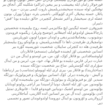
قورخولار زامان ایله ییغییشب و بیر ییغین (تراکم) شکلینه گلر. آنجاق بیر
توفنگین لوله سینده سیخیشدیریلمیش باروت کیمی بیردن – بیره
پاتلار، خسته ییخیلار، آغزی کؤپوکلنر، باشینی یئره، دووارا وورار، بوتون
عضله لری سیخیشار و آغیر تشنجلر کئچیردر. خالق دیلینده بونا "قش"
دئییرلر.
شیزوفرن خسته لیگینین ایچ مکانیزمی ایسه، روح بیلیمینده شخصیتین
پارچالانمیش اولدوغو ایله آچیقلانیر (توضیح وئریلر). زیگموند فرویدون
دوشونوب، ییغجاملاشدیردیغی و اوندان سونرا اونون تئوریلرینین
دوامچیلاری طرفیندن داها دا گلیشدیریلمیش، و بوگونکو روح بیلیمچیلر
طرفیندن هله ده کئچرلی ساییلان، شخصیت تئوریسینه گؤره بیر
انسانین شخصیتی اؤز ایچینده قیواملی (منسجم) قاتلاردان
اولوشماقدادیر. بو قاتلار کؤک، اؤز، من، من اوستو و ایدآل من دن
عبارت دیرلر. فارس دیلینده بو قاتلار نهاد، خود، من، ابرمن و من ایدآل
سؤزلری ایله گؤستریلیر. ساغ بیر شخصیت دوزَلگه سینده
(ساختاریندا) بو قاتلار بیر- بیری لری ایله اویوملو (متناسب) بیر ارتباطدا
و آلیش – وئریشده دیرلر. کؤک انسانین بیولوژیک و فیزیولوژیک دوزلگه
سیدیر. اؤز بو فیزیولوژیک و بیولوژیک دوزلگه نین بیلینجینده اولان
بؤلومدور. من، اؤز ایله ائشیک دونیا آراسیندا بیر آراچی رولونو اوینایان
بؤلومدور. من اوستو ائشیک دونیانین قویدوغو قایدا – قانونلاری تمثیل
ائدن بؤلومدور. ایده آل من بیر انسانین ائده آللارینی، آماجلالرینی
آرزولارینی و اؤزونون بو ایدآل دورومدا اولدوغوندان تصور و تجسمی
دیر.