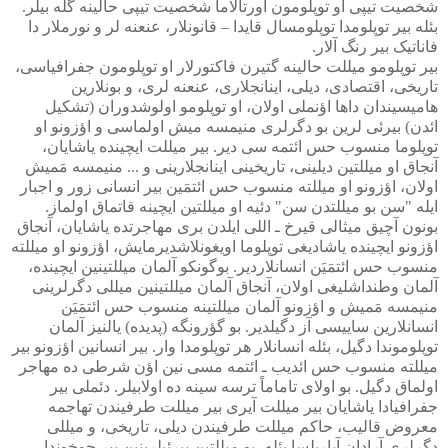
شخصیت تیپی او توپلومون اورتالاما شخصیت تیپی حالینه گله بیلر.
بئله بیر توپلومدا توپلومسال قایدا – قانونلار، عنعنه لر و نورملار دا
فاناتیک بیر رنگ آلار.
بیر توپلومو میللت حالینه گتیرن فاکتورلار او توپلومون جفرافیاسی،
تاریخی، اقتصادی، دیلی، اینانجلاری، عنعنه لری، و بونلارین
هامیسیندان داها اؤنملی اولان، او توپلومو اولوشدوران (تشکیل
ائدن) بیرئی لرین بو دگرلری منیمسه میش اولماسی و اؤزونو او
توپلوما منسوب حس ائتمه سی دیر. بیر میللت ایچینده یاشایان،
آنجاق او میللتین دیلینی، تاریخینی اینانجلارینی و ... منیمسه مَمیش
اولان، اؤزونو او میللته منسوب حس ائتمَین بیر انسانی زور و اجبار
ایله "سن بو میللتدن سن" دئیه او میللتین ایچینه قاتماق اولماز.
بونون آچیق میثالی قیرخ ـ اللی ایلدن بری مهاجرتده یاشایان، آنجاق
اؤزونو ایچینده یاشادیغی توپلوما اویغونلاشدیرمایش، اؤزونو او میللته
منسوب حس ائتمَیَن انسانلاردیر. بوگونکو آلمان میللتینین ایچینده،
آلمان وطنداشلیغی اولان، آنجاق آلمان میللتینین میللی دگرلرینی
منیمسه مَمیش و اؤزونو آلمان میللتینه منسوب حس ائتمَیَن
انسانلارین ساییسی آز دگیلدیر. بو گؤرونگه (پدیده) یالنیز آلمان
توپلوموندا دگیل، بئله انسانلار هر توپلومدا وار. بیر انسانین اؤزونو بیر
میللته منسوب حس ائدیب ـ ائتمه مسی نین اؤن شرطی ده مهاجر
اولماق دگیل. بو اولای تاماماً ترسه سینه ده اولابیلر. دئملی بیر
جفرافیادا یاشایان بیر میللت آیری بیر میللت طرفیندن تهاجمه
معروض قالیب، حاکم میللت طرفیندن دیلی، تاریخی، و میللی
دگرلری آرادان آپاریلسا بئله، بو میللتین بیرئیلرینین بیر چوخوندا