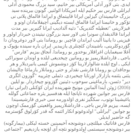
ایدی. بتی لاور آدلی آمریکالی بیر خانیم، سید بزرگ محمودی آدلی
ایرانلی فارس بیر حکیم ایله امریکادا ائولنیر. گونون بیرینده سید
بزرگ خانیمیندان گیزلین ایرانا قاییتماق و ایراندا قالماق پلانی نی
تؤکور و خانیمنا ایراندا قالماق ایسته دیگینی آچیقلامادان اونو و
قیزلارینی "تعطیله گئدیریک" دئیه آلدادیب ایرانا گتیریر. بیر مدت
ایراندا قالدیقدان سونرا بتی لاور سید بزرگون نیتیندن خبردار اولور و
قیزینی دا یانینا آلیب ایراندان قاچیر. بو روماندا بتی لاور دوغرودان دا
گؤردوکلرینی، باشیندان کئچنلری یازیبدیر. ایران باره سینده بؤیوک و
آغلا سیغمایان اغراقلار یوخدور بو روماندا. آنجاق بیزیم "فارس"
باجی ـ قارداشلاریمیز بو رومانین چیخدیغی ایلده و اوندان سونراکی
ایکی ـ اوچ ایلده شالوارلارینا کؤز دوشموش کیمی یانیردیلار و هر
بوجاقدان بو رومانا قارشی نقدلر و حتی رومانلار یازماغا چالیشان
یئنی یئتمه یازارلار اورتایا چیخیردی. دئملی چئرییه "گوزون ائگری
دیر" دئسن، بارماغینی سوخوب دئینین گؤزونو چیخاردار. بو ایلین
(2016) ژوئن آیندا آلمانین مونیخ شهرینده ایران کؤکنلی (ایرانی تبار)
فارس بیر جوانین شهرده تاپانچا ایله هدفسیز یئره جماعاتی گولله
یاغیشینا توتوب، سکگیز نفری اؤلدورمه سی خبری قارشیسیندا
ایسه، بیزیم فارس باجی ـ قارداشلاریمیز واقعیتی گؤرممک اوچون
بو جوانین "ایرانلی" اولدوغونو انکار ائتمه گه قدر کؤرلوق گؤسترمه
گه حاضیر ایدیلر.
فارس فاناتیک میللتچی دوشونجه آخیمینین خسته لیکلی (بیمارگونه)
بیر دوشونجه سیستمی اولدوغونو نئچه آی اؤنجه یازدیغیم "اجتماعی