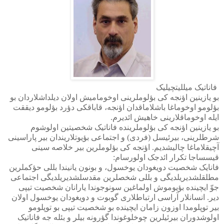
فاناتیک میللیتچیلیک
بو یازینین اؤنجه کی بؤلوملرینی اوخومامیش اولان دیلداشلاردان بو
بؤلومو اوخوماغا باشلاماقدان اؤنجه، قاباقکی دؤرد بؤلومو دیققت
ایله اوخوماقلارینی خاهیش ائدیرم.
بو یازینین اؤنجه کی بؤلوملرینده فاناتیک شخصیتین اولوشوم
شرطلرینی، بیرئیسل (فردی) و اجتماعی بؤیوتلاریندان بیر پاراسینی
آچیقلاماغا چالیشدیم. اؤنجه کی بؤلوملرین بیر خلاصه سینی
قیسساجا تکرار ائدجک اولورسام:
فانایک شخصیت دویغودان یوخسول، و بونون یانیندا بللی حؤکملرین
مطلقلشدیریلدیگی و بللی شخصلرین مقدسلشدیریلدیگی اجتماعی
جوّ ایچینده بؤیوموش اولماغین سونوجوندا یارانان شخصیت تیپی
دیر. انسانلار آراسی ارتباطلاری گوبوت و دویغودان یوخسول اولان
بیر توپلومدا اوزون زامان ایچینده بو شخصیت تیپی بو توپلومو
اولوشدوران بیرئیلرین چوخلوغوندا گؤرونه بیلر و بئله جه فاناتیک