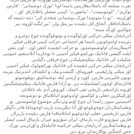
نفرت بسلمه گه باشلادیقلارینین یانیندا اونا "تورک دوشمانی"، "فارس
نوکری"، "کومونیست"، "مانقورت" کیمی صفتلر باغلایاراق
اؤز –
اؤزلرینه ، "بو دا سونوندا تورک دوشمانی چیخدی کی" دئیه دئینمه گه
باشلایاجاقلار. آنجاق ائل دیلینده بیر مثل وار، "بیر ایگنه اؤزوه، بیر
چوالدوز اؤزگه سینه"
آذربایجان میللی حرکتی اؤزلوگونده و بوتوتلوگونده چوخ دوغرو و
یئرینده اولدوغونون یانیندا هر اجتماعی حرکت کیمی فرقلی فیکیر
آخیملاریندان اولوشموشدور. بو حرکت ایچینده کئچن اون – اون بئش
ایلده گلیشن فاناتیک تورکچو فیکیر آخیمی دا یوخاریدا آنلاتدیغیم
عمومی
شکیلده کی
فاناتیک میللیتچیلیکدن چوخ فرقلی دگیلدیر.
آذربایجان میللی حرکتی ایچینده کی فاناتیک تورکچولوک فیکیر آخیمی
اؤز میللی وارلیغینی
قوروماق، گلیشدیرمک، و انکشاف ائتدیرمک یئرینه
بوتون فکیرینی فارس، کورد و ارمنی ایله دوشمانلیق دویغوسونو
قابارتماق اوچون ایشلتمکده دیر. بو آرادا فارس فاناتیک میللیتچیلیگینین
اؤزونه یاراتدیغی تاریخی نفی ائتمک، کوروش آدی یله باغلانان
اؤزللیکلرین جعلی و کؤکسوز اولدوغونو اثباتلاماق بو دوشونجه
آخیمینین سون زامندا ان چوخ اؤنم وئردیگی موضوع اولموشدور. بو
وطنداشلاردان چوخونلوغو اؤز آنا دیللرینده یازیب اوخوماغا قادر دگیللر.
فارس تاریخینین جعلی اولدوغونو اثباتلاماقدا فارس دیلینده یازیرلار.
فارس سؤزونو فارث یازماق، ایران سؤزونو عیران یازماق کیمی ایشلر
بو وطنداشلارین آذربایجان میللی حرکتینه قاتیلماق و اؤزلرینی تورک
حس ائتمگین یوللاریندان بیری دیر.