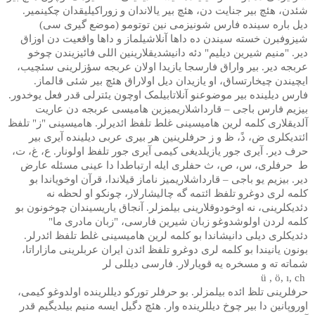
شئدن، هئچ بیر جنایت دن، هئچ بیر یالاندان و زوراکیلیقدان چکینمیر.
دیل باره سینده فارس شونیزمی نین توتومو (موضع گیری سی)
شیزوفبرن خسته سیندن ده داها آنلاشیلماز و داها واقعیت دن اوزاق
دیر. "منیم شیرین دیلیم" دئه دانیشدیقلارینین اللی فائیزیندن چوخو
عربجه دیر. بیر واراق فارسجا یازیدا اولان عربجه سؤزلرینی سئچیب،
ایچیندن چیخارتساق، او یازیدان دیل اولاراق هئچ بیر شئی قالماز.
فارس دیلینده بیر موضوعنو آنلاتابیلمک اوچون یئترلی قدر فعل یوخدور.
بیزیم فارس باجی – قارداشلاریمیزین هامیسی عربجه دن عاریت
آلدیقلاری کلمه لرین هامیسینی غلط تلفظ ائدیرلر. هامیسینی "ز" تلفظ
ائتدیکلری ض، ذً، ظ و ز حرفلرینین هر بیری عربی دیلینده آیری بیر
حرف دیر. آیری جور یازیلدیغی کیمی آیری جور تلفظ اولونار. ع، غ، ت،
ط حرفلری، س، ص، ث حفلری ایله ارتباطدا دا عینی مسئله عارض
دیر. بیزیم یو باجی – قارداشلاریمیز ناماز قیلاندا، قرآن اوخویاندا بو
کلمه لری دوغرو تلفظ ائتمه گه چالیشارلار، چونکو او لحظه نه
دئدیکلرینی، نه اوخودوقلارینی بیلمزلر. آنجاق یاریسیندان چوخونون بو
کلمه لردن اولوشدوغو زبان شیرین فارسی، "زبان مادری ما"
دئدیکلری دیلی دانیشاندا بو کلمه لرین هامیسینی غلط تلفظ ائدرلر.
بونون یانیندا بو کلمه لری دوغرو تلفظ ائدن ایران عربلرینی مازاراتا،
شماته ته و مسخره یه قویارلار. فارسی دیللی لر
ü , ö, ı, ch
حرفلرینی تلظ ائده بیلمزلر. بو حرفلر تورکو دیللرینده اولدوغو کیمی،
اوروپانین دا بیر چوخ دیللرینده وار. هئچ دگیل ایسه منیم بیلدیگیم قدر