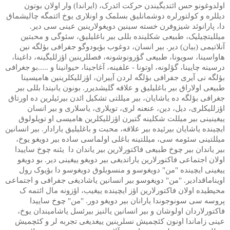
اولدوغونو حس ائتدیگیندن حرکت ائدرک، (ایراندا) وار اولان بوتون
دیللره و کولتورلره دوشمانلیق بسلمک و اونلاری یوخ ائتمگه چالیشماق
دا، پارانوئد شیزوفرن خسته سینین دویغولارینین عینی سی دیر.
میللیتچیلیک، طبیعی شکلینده بللی بیر باغلیلیق، سئوگی و محبتین
آنلاتیمی (بیان) دیر. بیر انسان، دوغوب بؤیودوگو جفرافی بؤلگه نین
هاواسینا، سویونا، طبیعی گؤرونوشونه، فصللرینین اؤزللیگینه، داغینا،
درسینه چایینا، گؤلونه، اوتونا - علفینه، آغاجینا، حیوانینا و .....بو جغرافی
بؤلگه نی آیری جفرافی بؤلگه لردن آییران، اؤزللیکلرینین هامیسینا
طبیعی اولاراق بیر باغلیلیق و علاقه گلیشدیرر. بونون یانیندا بللی بیر
جغرافی بؤلگه ده یاشایان، بیر میللتی تشکیل ائدن بیرئیلرین ده اورتاق
اؤزللیکلری، دیل، دین، عنعنه لری، تویلاری، یاسلاری و بیر انسان
ییغینینی بیر میللت شکلینه گتیرن اؤزللیکلرین هامیسی او توپلولوق
ایچینده یاشایان بیرئیده بیر علاقه، محبت و باغلیلیق یارادار. بیر انسانین
میللتینی سئومه سی، میللتینه باغلی اولماسی ساده بیر دویغو یوخ،
بیر یاندان بیر چوخ طبیعی فاکتورلارین بیر یاندان دا
یئنه چوخ ساییدا
اولان اجتماعی فاکتورلارین یاراتدیغی بیر دویغو ییغینی دیر. بو دویغو
ییغینی ایچینده "من" دویغوسو و منسوبلوق دویغوسو دا بؤیوک رول
اویناماقدادیر.
"من" دویغوسو بیر انسانین یاشادیغی جفرافی و اجتماعی
محیطیده اولان فاکتورلارین اؤز ایچینده ییغیب، اؤزونه مال ائتمه ک
پروسه سی سونوجوندا یارانان بیر دویغو دور. "من" چوخ ساییدا
فاکتورلاردان اولوشان و بیر انسانین یالنیز بیرئسل یاشامیندان یوخ،
عینی زاماندا اونون کئچمیش نسلرینین ییغدیغی تجربه لر و کئچمیش