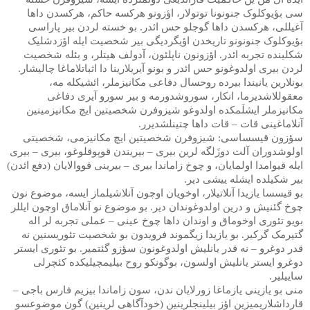
سی بؤیوکلوک جنونونا توتولار، اؤزونو هرکسه حاکم، هرکسدن داها
آغیللی، هرکسدن داها گوجلو حس ائدر. بو خسته لردن بیر پاراسی
بؤیوکلوک جنونونو تاریخدن اؤیگردیگی بیر شخصیت ایله اؤزدشلیک
شکلینده تجربه ائدر. اؤزونون ناپلئون، آدولف هیتلر، و بئله شخصیت
لردن بیری اولدوغونو حس ائدر و بونو آیریلارینا دا اثباتلاماغا چالیشار.
بونلارین یانیندا بیرده روحسال دفاعی مکانیزملر، ائشیکله مه،
معقوللاشدیرما، انکار، سوروشدورمه و بیر سورو آیری دفاغی
مکانیزملر ایشلَمکده اولدوغو شیزوفرن شخصیتین ایچ مکانیزمینین
آنلاماغینی قات – قات داها چتینلشدیرر.
سؤزون قیسساسی: شیزوفرن شخصیتین ایچ مکانیزمی، شخصیتی
اولوشدوران آلت دوزَلگه لرین بیری – بیریندن قوپوقلوغو، بیری – بیری
ایله قیوامدا اولمایان، و چوخ زاماندا بیری – بیرینی قووالایان (دفع ائدن)
بیر شکیلده ایشله ییشی دیر.
بو قیسسا یازیدا آنلاتیلار، اوخویان اوچون آنلاشیلماز ایسه، موضوع نون
چوخ گئنیش و درین اولدوغوندان دیر. بو موضوع نو آنلاماق اوچون ایللر
بویو تئوری اوخوماق و اوندان داها چوخ عینی – عملی تجربه لر اله
گتیرمک گرکیر. بو یازیدا زیگموند فرویدون بو شخصیت تئوریسنین نه
قدر دوغرو – نه قدر یانلیش اولدوغونون سؤزو گئتمیر. بو تئوری ایستر
دوغرو ایستر یانلیش اولسون، بوگونکو روح بیلیمچیلیکده کئچرلی
ساییلیر.
منی بو یازینی یازماغا زورلایان ندن، سون زاماندا بیزیم فارس باجی –
قارداشلاریمیزین اؤز بیلینجلرینین (خودآگاهی لرینین) گون موضوعسو