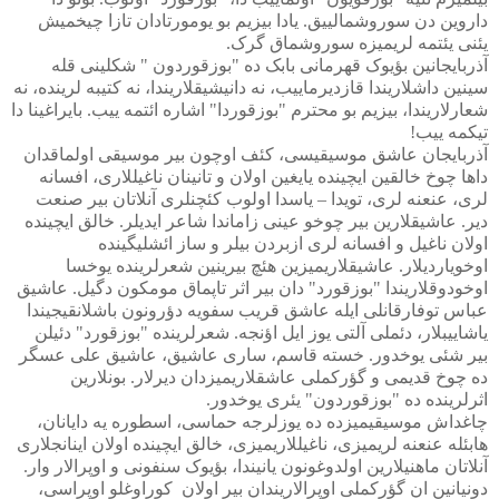
داروین دن سوروشمالییق. یادا بیزیم بو یومورتادان تازا چیخمیش
یئنی یئتمه لریمیزه سوروشماق گرک.
آذربایجانین بؤیوک قهرمانی بابک ده "بوزقوردون " شکلینی قله
سینین داشلاریندا قازدیرماییب، نه دانیشیقلاریندا، نه کتیبه لرینده، نه
شعارلاریندا، بیزیم بو محترم "بوزقوردا" اشاره ائتمه ییب. بایراغینا دا
تیکمه ییب!
آذربایجان عاشق موسیقیسی، کئف اوچون بیر موسیقی اولماقدان
داها چوخ خالقین ایچینده یایغین اولان و تانینان ناغیللاری، افسانه
لری، عنعنه لری، تویدا – یاسدا اولوب کئچنلری آنلاتان بیر صنعت
دیر. عاشیقلارین بیر چوخو عینی زاماندا شاعر ایدیلر. خالق ایچینده
اولان ناغیل و افسانه لری ازبردن بیلر و ساز ائشلیگینده
اوخویاردیلار. عاشیقلاریمیزین هئچ بیرینین شعرلرینده یوخسا
اوخودوقلاریندا "بوزقورد" دان بیر اثر تاپماق مومکون دگیل. عاشیق
عباس توفارقانلی ایله عاشق قریب سفویه دؤرونون باشلانقیجیندا
یاشاییبلار، دئملی آلتی یوز ایل اؤنجه. شعرلرینده "بوزقورد" دئیلن
بیر شئی یوخدور. خسته قاسم، ساری عاشیق، عاشیق علی عسگر
ده چوخ قدیمی و گؤرکملی عاشقلاریمیزدان دیرلار. بونلارین
اثرلرینده ده "بوزقوردون" یئری یوخدور.
چاغداش موسیقیمیزده ده یوزلرجه حماسی، اسطوره یه دایانان،
هابئله عنعنه لریمیزی، ناغیللاریمیزی، خالق ایچینده اولان اینانجلاری
آنلاتان ماهنیلارین اولدوغونون یانیندا، بؤیوک سنفونی و اوپرالار وار.
دونیانین ان گؤرکملی اوپرالاریندان بیر اولان
کوراوغلو اوپراسی،