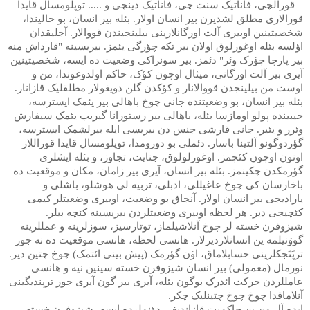
– قورالچی، فاناتیک سنت چی، فاناتیک دینچی و ..... توپلومسال قایدا
قورالاری مطلق لشدیرن بیر انسان اولار. بئله بیر انسان، بو حالیندا،
شخصیتینین اوبیری آلت اورگانلارینی بیلینجیندن قووالار. آجلیقدان
اؤلسه بئله اوغورلوق اولان بیر تکه چؤرگی یئمز. بیریسینه "قارداش منه
بیر پارچا چؤرک وئر" دئمز. بیر سونراکی وضعیت ده ایسه، شخصیتینین
آیری بیر آلت اورگانی، میثال اوچون کؤک، حاکم اولدوغوندا، من و
اوست من بیلینجدن قووالانار و کؤکدن گلن دویغولار مطلقلیک قازانار.
بئله بیر انسان، بو وضعیتنده جانی چوخ باهالی بیر یئمک ایسترسه،
جیبینده پولو اومازسا بئله، باهالی بیر رستورانا گیریب یئمک سیفارش
وئرر و یئیر. جانی قارشی جنس دن بیریسی ایله بیرلشمک ایسترسه،
گؤردوگونو آلتینا باسار. دئملی بو دورومدا، توپلومسال قایدا قوراللار
اونون اوچون کئچمز. اوغورلولوق، جنایت، تجاوز، و بئله ایشلری
گؤرمکدن چکینمز. بئله بیر انسان، آیری بیر زامان، مکان و موقعیت ده
باخارسان کی چوخ عاغیللی، ادبلی، تربیه لی هوشلو، باشلی و
یارادیجی بیر انسان اولار. آنجاق بو وضعیت، اوبیری وضعیتلر کیمی
کئچیجی دیر. هر لحظه اوبیری وضعیتلردن بیریسینه کئچه بیلر.
شیزوفرن خسته لر چوخ آنلاشیلماز، توتارسیز، سوزلرینه و عمللرینه
گووَنیلمه ین انسانلاردیرلار. هانسی لحظه، هانسی موقعیت ده نه جور
ترپَنَجکلرینی حسابلاماق، اؤن گؤرمک (پیش بینی ائتمک) چوخ چتین دیر.
نورمال (معمولی) بیر انسان شیزوفرن خسته سینین نیه و هانسی
عامللردن حرکت ائدرک بوگون بئله، آیری بیر گون آیری جور ترپندیگینی
آنلاماقدا چوخ چوخ چتینلیک چکر.
ایده آل من ین حاکمیت قازاندیغی دؤنملرده ایسه، شیزوفرن خسته