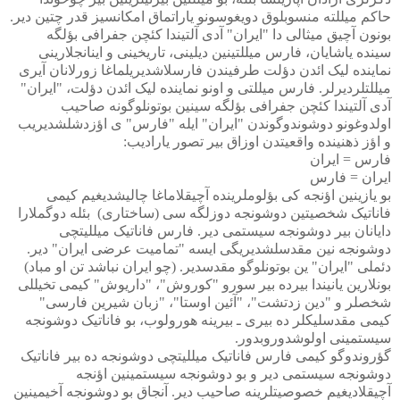
حاکم میللته منسوبلوق دویغوسونو یاراتماق امکانسیز قدر چتین دیر.
بونون آچیق میثالی دا "ایران" آدی آلتیندا کئچن جفرافی بؤلگه
سینده یاشایان، فارس میللتینین دیلینی، تاریخینی و اینانجلارینی
نماینده لیک ائدن دؤلت طرفیندن فارسلاشدیریلماغا زورلانان آیری
میللتلردیرلر. فارس میللتی و اونو نماینده لیک ائدن دؤلت، "ایران"
آدی آلتیندا کئچن جفرافی بؤلگه سینین بوتونلوگونه صاحیب
اولدوغونو دوشوندوگوندن "ایران" ایله "فارس" ی اؤزدشلشدیریب
و اؤز ذهنینده واقعیتدن اوزاق بیر تصور یارادیب:
فارس = ایران
ایران = فارس
بو یازینین اؤنجه کی بؤلوملرینده آچیقلاماغا چالیشدیغیم کیمی
فاناتیک شخصیتین دوشونجه دوزلگه سی (ساختاری)
بئله دوگملارا
دایانان بیر دوشونجه سیستمی دیر. فارس فاناتیک میللیتچی
دوشونجه نین مقدسلشدیریگی ایسه "تمامیت عرضی ایران" دیر.
دئملی "ایران" ین بوتونلوگو مقدسدیر. (چو ایران نباشد تن او مباد)
بونلارین یانیندا بیرده بیر سورو "کوروش"، "داریوش" کیمی تخیللی
شخصلر و "دین زدتشت"، "آئین اوستا"، "زبان شیرین فارسی"
کیمی مقدسلیکلر ده بیری ـ بیرینه هورولوب، بو فاناتیک دوشونجه
سیستمینی اولوشدوروبدور.
گؤروندوگو کیمی فارس فاناتیک میللیتچی دوشونجه ده بیر فاناتیک
دوشونجه سیستمی دیر و بو دوشونجه سیستمینین اؤنجه
آچیقلادیغیم خصوصیتلرینه صاحیب دیر. آنجاق بو دوشونجه آخیمینین