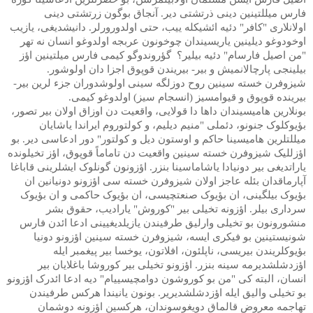
فارس میللتینین دینی ذرتشتی دیر. آنجاق بوگون زرتشتی دینی
اولانلاری "کافر" دئیه ائشیکله ییب، حتی اولدورورلر. دانیشدیغی، یازیب
اوخودوغو دیلینین یاریسیندان چوخونون عربجه اولدوغو انسان نه تهر
"من اصیل فارسام" دئیه بیلیر؟ گؤروندوگو کیمی فارس میلتینین اؤز
بیلینجی پارچالانمیش و بیر- بیریندن قوپوق اجزا دان اولوشور.
شیزوفرن خسته سینین روح دوزلگه سینی اولوشدوران جزء لرین بیر-
بیرینده قوپوق و قیوامسیز (انسجام سیز) اولدوغو کیمی.
بونلارین هامیسیندان داها دا قولایی، واقعیت دن اوزاق اولان بیر تصور،
بؤیوکلوک جنونو، دئملی "منیم دیلیم، و کولتوروم ایراندا یاشایان
میللتلرین هامیسینا حاکم و اوستون دیل و کولتور" دور ادعاسی دیر. بو
اؤزللیک شیزوفرن خسته سینین واقعیت دن تاماماً قوپوق، اؤز تخیلونده
یاراتدیغی بیر دونیادا یاشاماسینا بنزر. اؤزونون گونلوک ایشلرینی قاباغا
آپارماقدان بئله عاجز اولان شیزوفرن خسته سی اؤزونو دونیانین ان
بؤیوک بیلگینی، ان بؤیوک صنعتچیسی، ان بؤیوک حاکمی و ان بؤیوک
سرداری بیلر. اؤزونه تخیلی بیر "کوروش" یارادیب، حقوق بشر
منشورونون بو تخیلی وارلیق طرفیندن یازیلدیغیینی ادعا ائدن فارس
شونیستینین بو فیکری ایسه، شیزوفرن خسته سینین اؤزونو دونیا
بؤیوکلریندن بیریسی، ناپلئون، افلاتون، یوخسا بیر پیغمبر ایله
اؤزدشلشدیرمه سینه بنزر. اؤزونو تخیلی بیر کوروشا باغلایان بیر
انسان، البته کی "من بو کوروشون دوامچیسییام" دیه ادعا ائدرک اؤزونو
بو تخیلی والیق ایله اؤزدشلشدیریر. بونون یانیندا هرکس طرفیندن
تهاجمه معروض قالماق دویغوسوندان، هرکسین اؤزونه دوشمان