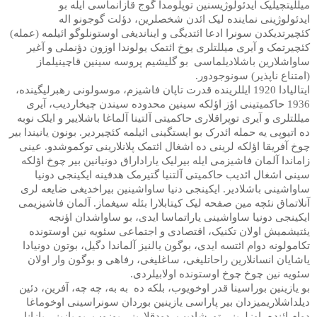
میللیتچیلیک ایدئولوژیسنین توپلومدا گوج قازانماسی ایله بو
ایدئولوژینی نماینده لیک ائدن شخصلرین، دؤلت گوجونو اله
کئچیرتدیکدن سونرا ادعا ائتدیگی و ایناندیغی اوستونلوگو ائیلمه (عمله)
کئچیرتمک و آیری میللتلری یوخ ائتمک یولوندا اوزون دؤنملی و آغیر
ساواشلارین باشلادیلماسی
بو گلیشیم پروسه سینین قاچینیلماز
(امتناع ناپذیر) سونوجودور.
ایتالیادا 1920 ایللرینده قدرت تاپان فاشیزم، موسولونی رهبرلیگینده،
1936 حاکمیتینی اؤز اؤلکه سینین محدوده سیندن چیخاردیب، آیری
میللتلری و آیری توپراقلاری حاکمیتی آلتینا آلماغا باشلاییر و ایلک نوبه
ده اتیوپی یه حمله ائدرک بو ایستگینی ائیلمه کئچیردیر. بونون یانیندا بیر
چوخ آفریقا اؤلکه لرینی ده اشغال ائتمک پلانلارینی توکموشدو. عینی
زاماندا آلمان فاشیزمی ایله بیرلیک یاراداراق دونیانین بیر چوخ اؤلکه
سینی اشغال ائدیب حاکمیتی آلتنیا گتیرمک هدفینه ایکینجی دونیا
ساواشینی باشلادیر. ایکینجی دنیا ساواشینین بیراخدیغی ضایعه لری
آنلاتماق نئچه مین صفحه لیک کیتابلارا بئله سیغماز. آلمان فاشیزیمی
ایکینجی دونیا ساواشینی یاراتماسا ایدی، بو ساواشدان اؤنجه
یئتیشمیش اولان تکنیک، اقتصادی و اجتماعی سئویه نین اوستونده
تکامولونه دوام ائتسه ایدی، بوگون یالنیز آلماندا دگیل، بوتون دونیادا
یاشایان انسانلارین راحاتلیغی، ساغلیغی، رفاهی و بوگون وار اولان
سئویه نین چوخ چوخ اوستونده اولابیلردی.
بو یازینین بوراسینا قدر اوخویوب، بلکه ده
به به، چه چه، آفرین، دئین
دیلداشلاریمیزدان بیر پاراسی یازینین بوردان سونراسینی اوخوماغا
دوام ائنده، اوزلرینی تورشادیب، دودقلارینی بوزوب، بو یازینی یازانا