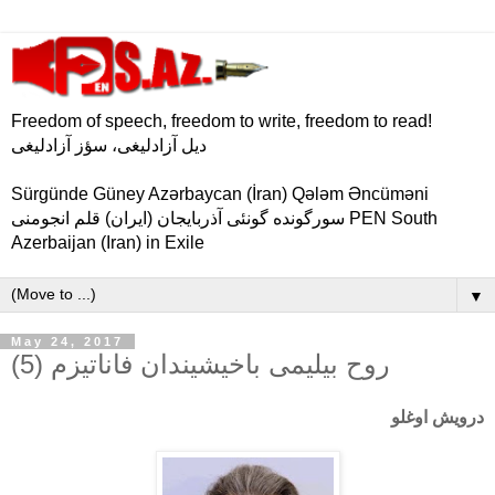
Freedom of speech, freedom to write, freedom to read!
دیل آزادلیغی، سؤز آزادلیغی
Sürgünde Güney Azərbaycan (İran) Qələm Əncüməni
سورگونده گونئی آذربایجان (ایران) قلم انجومنی PEN South
Azerbaijan (Iran) in Exile
▼
May 24, 2017
روح بیلیمی باخیشیندان فاناتیزم (5)
درویش اوغلو