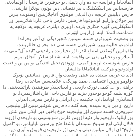
آلمانجادا و فرانسه جه ده وار. دئملی بو حرفلرین فارسجا دا اولمادیغی
فارسجانین بیر اسگیکلیگی، بیر نقصانی دیر. بوتون بونلارا قارشی،
فارس دیلینین عربجه دن آلدیغی قولتوق آغاچلارینین اوستونده یئریَن
بیر چولاق وارلیق اولدوغونا قارشین، فارس باجی قارداشلاریمیز اؤز
اسگیکلرینی گؤره جکلری یئرده، اوبیری دیللره، عربجه یه، توکجه یه
شمامتت ائتمک ایله اؤزلرینی اؤوَرلر.
بو وضعیت شیزوفرن خسته سیننین کئچیردیگی ان آغیر بحراندا
اولدوغو حالینه بیزر. شیزوفرن خسته سی ده بحران حاللرینده،
واقیتلرین گؤمکدن امتناع ائدر. اؤز تخیلونده یاراتدیغی "ایده آل" منی نه
آسیلار و بو تخیلی منی نی واقیعت ایله اشتباه سالار. آنجاق بیزیم
فارس شونیست لریمیز کیمی، اؤزوندن تخیل ائتدیگی بو من ین واقعیت
اولدوغونو هرکسه اثباتلاماغا چالیشار.
ادبیات عرصه سینده ده عینی وضعیت وار. فارس ادبیاتینین بؤیوک
بؤلومو پروین اعتصامی، صمد بهرنگی، علامحسین ساعدی، رضا
براهنی و ..... کیمی تورک یازیچی و ادبیاتچیلار طرفیندن یاراتیلدیغینی دا
گؤره بیلمه گوجو یوخدور بیزیم بو فارس باجی قارداشلاریمیزدا. بو
انسانلاری اوتانمادان، چکینمه دن ایرانلی و فارس معرفی ائدرلر.
تاریخ و دین باره سینده ایسه گئنه ده فارس شوئنیزمینین اؤز بیلینجی
شیزوفرن خسته سینین اؤز بیلینجینه چوخ یاخین دیر. ایکی مین بئش
یوز ایللیک تاریخیم وار دئیه اؤوونن فارس شونیسیتی بو تاریخدن اؤزونه
قالان ایکی اوچ سینیخ ستوندان باشقا هئچ بیرشیئ تاپابیلمیر. بو "اصیل
تاریخ" ای اولان میلتین دیلی و دینی اؤز تاریخیندن قوپوق و آیری دیر.
اصیل فارس ایسن مسلمان اولابیلمزسن، بو حضرتلرین ادعاسینا گؤره