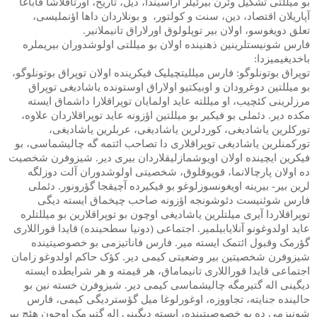
بو میللتی تشکیل وئرن بیرئیلر آراسیندا، دیل، تاریخ، اورتاقلاشا قاباغا
آپاریلان اقتصاد، دین، سنت و کولتور، و بونلاردان داها اؤنملیسی،
تعلق دویغوسو، اولان بیر توپلولوق اورلاراق تانیملانیر.
فارس شونیستلرینین ذهنینده اولان بو میللتی اولوشدوران بیریملره
باخدیغیمیزدا:
توپراق بوتونلوگو: فارس میللیتچیلیک فیکرینده اولان توپراق بوتونلوگو،
بو میللتین دوغرودان و اوبیکتیو اولاراق اوستونده یاشادیغی توپراق
مرزلرینی کئچیب، او میللته عاید اولمایان توپراقلارا داشماق ایسته
مکده دیر. دئملی بو فیکیر بو میللتین اؤزونه عاید توپراقلاردان علاوه،
تورکلرین یاشادیغی، کوردلرین یاشادیغی، عربلرین یاشادیغی،
تورکمنلرین یاشادیغی توپراقلاری دا تصاحب ائتمه گه چالیشماسی، بو
فیکرین ایچینده اولان اویوشمازلیقلاردان بیری دیر. شیزوفرن شخصیت
ده اولان پارچالانما، قوپوقلوق، شخصیتی اولوشدوران آلت دوزلگه
لرین بیر- بیرینه اویغونسوزلوغو بو فیکیرده آچیقجا گؤرونور. دئملی
فارس شوئنیست دئوشونجه اؤزونه صاحب چیخماق ایسته دیگی
توپراقلاردا آیری میلتلرین یاشادیغی اوچون بو توپراقلارین بو میللتلره
عاید اولدوغونو آنلایابیلمیر. اجتماعی (دونیا سطحینده) قایدا قوراللاری
گؤرمک وقبول ائتمک ایسته میر. فارس فاناتیزمی بو خصوصیتینده
شیزوفرن شخصیتین بیر وضعیتی کیمی دیر. کؤک حاکم اولدوغو زامان
اجتماعی قایدا قوراللاری تانیماماق، هر قیمته و هر شرایطده ایسته
دیگینی اله گتیرمگه چالیشماسی کیمی دیر. شیزوفرن خسته نین بو
حالینده جنایته، تجاووزه، اوغورلوغا میل گؤستردیگی کیمی، فارس
شونیزمی ده بو خصوصیتینده، ایسته دیگینی اله گتیرمک اوچون هئچ بیر