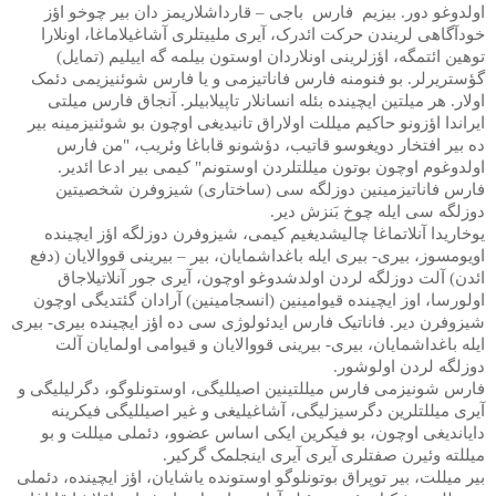
اولدوغو دور. بیزیم فارس باجی – قارداشلاریمز دان بیر چوخو اؤز
خودآگاهی لریندن حرکت ائدرک، آیری ملییتلری آشاغیلاماغا، اونلارا
توهین ائتمگه، اؤزلرینی اونلاردان اوستون بیلمه گه اییلیم (تمایل)
گؤستریرلر. بو فنومنه فارس فاناتیزمی و یا فارس شوئنیزیمی دئمک
اولار. هر میلتین ایچینده بئله انسانلار تاپیلابیلر. آنجاق فارس میلتی
ایراندا اؤزونو حاکیم میللت اولاراق تانیدیغی اوچون بو شوئنیزمینه بیر
ده بیر افتخار دویغوسو قاتیب، دؤشونو قاباغا وئریب، "من فارس
اولدوغوم اوچون بوتون میللتلردن اوستونم" کیمی بیر ادعا ائدیر.
فارس فاناتیزمینین دوزلگه سی (ساختاری) شیزوفرن شخصیتین
دوزلگه سی ایله چوخ بَنزش دیر.
یوخاریدا آنلاتماغا چالیشدیغیم کیمی، شیزوفرن دوزلگه اؤز ایچینده
اویومسوز، بیری- بیری ایله باغداشمایان، بیر – بیرینی قووالایان (دفع
ائدن) آلت دوزلگه لردن اولدشدوغو اوچون، آیری جور آنلاتیلاجاق
اولورسا، اوز ایچینده قیوامینین (انسجامینین) آرادان گئتدیگی اوچون
شیزوفرن دیر. فاناتیک فارس ایدئولوژی سی ده اؤز ایچینده بیری- بیری
ایله باغداشمایان، بیری- بیرینی قووالایان و قیوامی اولمایان آلت
دوزلگه لردن اولوشور.
فارس شونیزمی فارس میللتینین اصیللیگی، اوستونلوگو، دگرلیلیگی و
آیری میللتلرین دگرسیزلیگی، آشاغیلیغی و غیر اصیللیگی فیکرینه
دایاندیغی اوچون، بو فیکرین ایکی اساس عضوو، دئملی میللت و بو
میللته وئیرن صفتلری آیری آیری اینجلمک گرکیر.
بیر میللت، بیر توپراق بوتونلوگو اوستونده یاشایان، اؤز ایچینده، دئملی