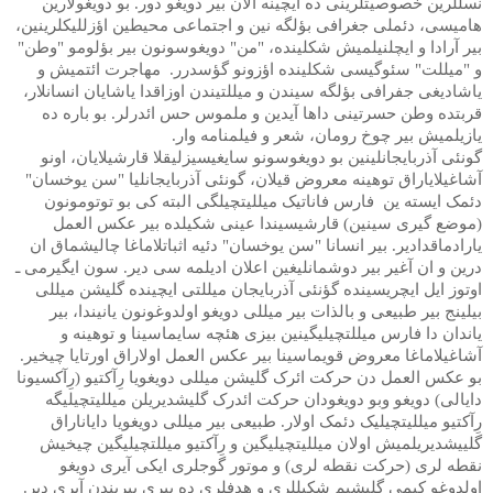
نسللرین خصوصیتلرینی ده ایچینه آلان بیر دویغو دور. بو دویغولارین
هامیسی، دئملی جغرافی بؤلگه نین و اجتماعی محیطین اؤزللیکلرینین،
بیر آرادا و ایچلنیلمیش شکلینده، "من" دویغوسونون بیر بؤلومو "وطن"
و "میللت" سئوگیسی شکلینده اؤزونو گؤسدرر.
مهاجرت ائتمیش و
یاشادیغی جفرافی بؤلگه سیندن و میللتیندن اوزاقدا یاشایان انسانلار،
قربتده وطن حسرتینی داها آیدین و ملموس حس ائدرلر. بو باره ده
یازیلمیش بیر چوخ رومان، شعر و فیلمنامه وار.
گونئی آذربایجانلینین بو دویغوسونو سایغیسیزلیقلا قارشیلایان، اونو
آشاغیلایاراق توهینه معروض قیلان، گونئی آذربایجانلیا "سن یوخسان"
دئمک ایسته ین
فارس فاناتیک میللیتچیلگی البته کی بو توتومونون
(موضع گیری سینین) قارشیسیندا عینی شکیلده بیر عکس العمل
یارادماقدادیر. بیر انسانا "سن یوخسان" دئیه اثباتلاماغا چالیشماق ان
درین و ان آغیر بیر دوشمانلیغین اعلان ادیلمه سی دیر. سون ایگیرمی ـ
اوتوز ایل ایچریسینده گؤنئی آذربایجان میللتی ایچینده گلیشن میللی
بیلینج بیر طبیعی و بالذات بیر میللی دویغو اولدوغونون یانیندا، بیر
یاندان دا فارس میللتچیلیگینین بیزی هئچه سایماسینا و توهینه و
آشاغیلاماغا معروض قویماسینا بیر عکس العمل اولاراق اورتایا چیخیر.
بو عکس العمل دن حرکت ائرک گلیشن میللی دویغویا رِآکتیو (رِآکسیونا
دایالی) دویغو وبو دویغودان حرکت ائدرک گلیشدیریلن میللیتچیلیگه
رِآکتیو میللیتچیلیک دئمک اولار. طبیعی بیر میللی دویغویا دایاناراق
گلییشدیریلمیش اولان میللیتچیلیگین و رِآکتیو میللتچیلیگین چیخیش
نقطه لری (حرکت نقطه لری) و موتور گوجلری ایکی آیری دویغو
اولدوغو کیمی گلیشیم شکیللری و هدفلری ده بیری بیریندن آیری دیر.