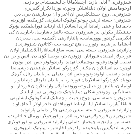
شیزوفرنی" آدلی یازیدا آچیقلاماغ
ا
چالیشمیشام. بو یازینی
اوخومامیش اولان دیلداشلار اوچون، بوردا تکرار گتیریرم.
شیزوفرنی، روح خستلیکلرینین ان آغیر و ان درینلریندن بیری دیر.
شیزوفرن خسته لرینین چوخو گونلوک ایشلرینی گؤرمکده، اؤزلرینه
باخماقدا و عینی زاماندا آیری انسانلار ایله ارتباط قورابیلمکده بؤیوک
چتینلیکلر چکرلر. بیر شیزوفرن خسته یالنیز یاشارسا، باخارسان کی
ایگیرمی گوندور یووونماییب، پالتارلارینی دگیشمه ییب، سحردن
آخشاما بیر یئرده اوتوروب، هئچ ترپنمه ییب (کاتاتون شیزوفرنی).
پارانوئید شیزوفرن خسته سی ایسه، ساغ انسانلارا آنلاشیلماز اولان
قورخولار ایچینده قیورانار. اؤزونون یئر، یوخسا گؤی دن، انس و جن دن
تعقیب اولوندوغونو، دوشمانجا تهدید اولوندوغونو حس ائدر. بونون
اوچون ده انسانلاردان چکینر. گؤردوگو انسانلار طرفیندن دوشمانجا
تهدید و تعقیب اولوندوغونو حس ائدر. دئملی بیر یاندان رئال، گرچک
دونیادا گؤردوگو انسانلاردان قورخار، بیر یاندان دا رئال دونیادا وار
اولمایان، یالینز اؤز خیال و تصورونده اولان وارلیقلاردان قورخار. بو
خستلیگین اوچونجو شکلی ده اپیلپتیک شیزوفرنی دیر. اپیلپتیک
شیزوفرن خسته سی، چوخ زحمت و چتینلیک ایله گونلوک ایشلرینی
قاباغا آپارار، انسانلار ایله ارتباط قورماقدان عاجز اولار. آنجاق او دا
پارانوئید شیزوفرن خسته سینین دردینی چکر. دئملی پارانوئید
شیزوفرینین قورخولارینی تجربه ائدر. بو قورخولار نورمال حالتلرینده
خسته نین بیلینجینه چیخماز. دئملی پارانوئید شیزوفرن بو قورخولاری
تجربه ائتدیگینین بیلینجینده اولدوغونا قارشین، اپیلپتیک شیزوفرن
خسته سی بو قورخولاری بیلینجلی اولاراق حس ائتمز. بونون اوچون بو