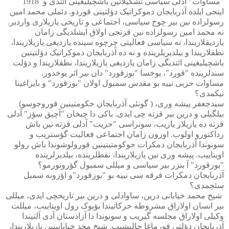
"مساوات" آدلی سیاسی تشکیلاتین باشچیلیغینی ائتدی و
1918
اینجی ایلده آذربایجان دموکراتیک دؤلتینی قوردو. دئملی محمد امین
رسولزاده نین بیر چوخ سیاسی، اجتماعی و تاریخی یازیلاری واردیر.
نه محمد امین رسولزاده نین قزتجی اولاق ایشلدیگی زامان
یازدیقلاریندا، نه سیاسی فعالیتی چرچوه سینده یازدیغی یازیلاریندا،
نطقلاریندا و بیلدیریلرینده و نه ده آذربایجان دموکراتیک دؤلتینین
باشچیلیغینی ائتدیگی زامان یازدیغی یازیلاریندا، نطقلاریندا و دؤلت
سندلرینده "قورد"، یوخسا "بوزقورد" دان بیر اثر یوخدور.
مساوات حزبی نییه بو مقدس سمبول اولان "بوزقورد" و بایراغینا
تیکمدی؟
سیدجعفر پیشه وری، ( گونئی آذربایجان حکومتینین قوروجوسو)
بیلگیلی و درین بیر قزته چی ایدی. باکی دا چیخان "آچیق سؤز" آدلی
قزته ده یازیلار یازیب، سونراسی "حریت" آدلی قزته نین باش
رداکتورو اولوب. اوزون زامان اجتماعی فعالیت گؤستریب و
سونوندا آذربایجان دمکرات حوکومتینینین قورولوشوندا باش رولو
اویناییب. پیشه وری نین یازیلاریندا، نقطلرینده، بیلدیرلرینده
"بوزقورد" آ بنزر بیر سیاسی و میللی سمبول گؤرونورمو؟
آذربایجان دمکرات فرقه سی نییه بو "بوزقورد"و اؤزونه سمبل
سئچمدی؟
شیخ محمد خیابانی درین، ساوادلی و درین بیر تاریخچی ایدی، میللی
بیر انسان اولاراق مشروطه حرکاتیندا بؤیوک رول اویناییب، میللت
وکیلی اولاراق مجلسه گیریب و سونوندا دا آزادستان آدی آلتیندا
آذربایجان دؤلتی قورماغا چالیشیب. شیخ محد خیابانینین یازیلاریندا،