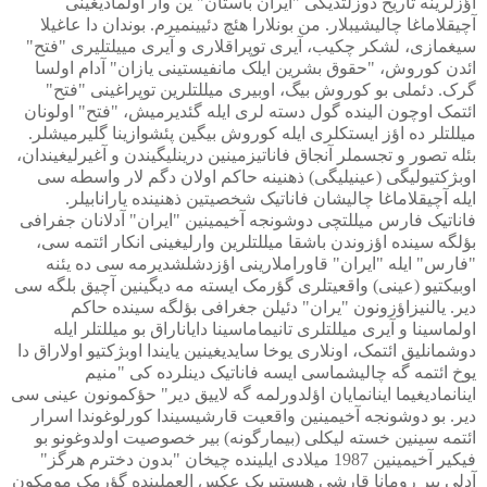
اؤزلرینه تاریخ دوزلتدیگی "ایران باستان" ین وار اولمادیغینی
آچیقلاماغا چالیشیبلار. من بونلارا هئچ دئیینمیرم. بوندان دا عاغیلا
سیغمازی، لشکر چکیب، آیری توپراقلاری و آیری مییلتلیری "فتح"
ائدن کوروش، "حقوق بشرین ایلک مانفیستینی یازان" آدام اولسا
گرک. دئملی بو کوروش بیگ، اوبیری میللتلرین توپراغینی "فتح"
ائتمک اوچون الینده گول دسته لری ایله گئدیرمیش، "فتح" اولونان
میللتلر ده اؤز ایستکلری ایله کوروش بیگین پئشوازینا گلیرمیشلر.
بئله تصور و تجسملر آنجاق فاناتیزمینین درینلیگیندن و آغیرلیغیندان،
اوبژکتیولیگی (عینیلیگی) ذهنینه حاکم اولان دگم لار واسطه سی
ایله آچیقلاماغا چالیشان فاناتیک شخصیتین ذهنینده یارانابیلر.
فاناتیک فارس میللتچی دوشونجه آخیمینین "ایران" آدلانان جفرافی
بؤلگه سینده اؤزوندن باشقا میللتلرین وارلیغینی انکار ائتمه سی،
"فارس" ایله "ایران" قاوراملارینی اؤزدشلشدیرمه سی ده یئنه
اوبیکتیو (عینی) واقعیتلری گؤرمک ایسته مه دیگینین آچیق بلگه سی
دیر. یالنیزاؤزونون "یران" دئیلن جغرافی بؤلگه سینده حاکم
اولماسینا و آیری میللتلری تانیماماسینا دایاناراق بو میللتلر ایله
دوشمانلیق ائتمک، اونلاری یوخا سایدیغینین یایندا اوبژکتیو اولاراق دا
یوخ ائتمه گه چالیشماسی ایسه فاناتیک دینلرده کی "منیم
اینانمادیغیما اینانمایان اؤلدورلمه گه لاییق دیر" حؤکمونون عینی سی
دیر. بو دوشونجه آخیمینین واقعیت قارشیسیندا کورلوغوندا اسرار
ائتمه سینین خسته لیکلی (بیمارگونه) بیر خصوصیت اولدوغونو بو
فیکیر آخیمینین 1987 میلادی ایلینده چیخان "بدون دخترم هرگز"
آدلی بیر رومانا قارشی هیستیریک عکس العملینده گؤرمک مومکون