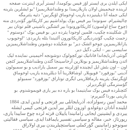
ایکی ایلدن بری ایستر اؤز فیس بوکومدا، ایستر آیری اینترنت صفحه
لرینده چیخمیش اولان یازیلاریمدا بو وطنداشلاریمیزا "بو ایشلرین یئرینه
ایکی جمله آنا دیلینیزده یازیب اوخوماق اؤیگرنین" دئیه یئترمگه
چالیشیرام. سونوندا بیر فیس بوک یولداشیم بیر کاریکاتور گؤندردی منه
(چوخ ساغ اولسون) کاریکاتورونودا بیر ائشگین باشینی قلم توتان بیر
ال شکلینده چکیب، قلمین اوجودا یئرده دیر. بو فیس بوک "دوستوم "
زحمت چکیب گؤندردیگی کاریکاتورون آلتیندا بئله یازیردی: "اوخویوب
یازانلاریمیزین چوخو ائشک دیر" بو شکیلده دوشونن وطنداشلاریمیزین
ساییسی بیر – ایکی دگیل دیر.
گونئی آذربایجاندا فاناتیک تورکچولوک دوشونجه آخیمینی نماینده لیک
ائدن وطنداشلاریمیز و بونلارین آرخاسینجا گئدن وطنداشلاریمیز کئچن
اون – اون بئش ایل ایچینده اؤزلرینه بیر سمبل یارادیب و بو سمبولون
آدینی "بوزقورد" قویوبلار. اوشاقلارینا آنا دیللرینده یازیب اوخوماق
اؤیگرتمک یئرینه بارماقلارینی ایگری توتاراق "بوزقورد" سمبولو
گؤسترمگی اؤیگردیرلر.
کئچنلرده فیس بوک سایتیمدا بو باره ده بیر یازی قویموشدوم. بو
یازینی بوردا گتیریرم:
محمد امین رسولزاده، آذربایجانلی بیر قزتجی و آیدین ایدی. 1884
ایلینده آنادان دوغولدو. اوزون ایللر بیر آیدین قزتجی کیمی ایشله
ییردی و ایشینین ایجابی زامانیندا یاییلان قزته لرده چوخ ساییدا یازی،
رپورتاژ، خبر، مقاله و سیاسی تفسیر یایماقدا ایدی. سیاسی فقالیتی
سونوجو زامانینین گؤرکملی سیاستچیلریندن بیری اولاراق