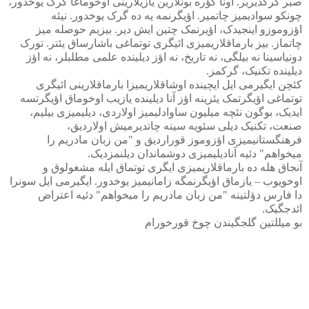
صبر گرکدیریر. اونا گؤره بونلارین یازیلارینی اوخوماغا گرک یوخدور،
چونکو سوادیمیز چاتمیر. اؤیگرنمه یه ده گرک یوخدور. نیئه
اؤزوموزو اینجیدک، اؤیرنمک چتین ایش دیر. بیزیم حوصله میز
چاتماز. بیز بارماقلاریمیزی ائیگری توتماغی باشارساق یئتر. تورک
دونیاسینا نه بیلگی، نه تاریخ، نه اؤز دیلینده علمی مطلبلر، نه اؤز
دیلینده تکنیک، گرکمز.
کئچن ایگیرمی ایل ایچینده اوشاقلاریمیزا بارماقلارینی ائیگری
توتماغی اؤیگرتمک یئرینه اؤز آنا دیلینده یازیب اوخوماق اؤیگرتسه
ایدیک، بوگون نئچه میلیون ساوادلیمیز اولاردی، دیلیمیزی بیلیم،
صنعت، تکنیک دیلی سئویه سینه چاتدیرمیش اولاردیق،
فرهنگستانیمیزی اؤزوموز قوراردیق و "من زبان مادریم را
میخواهم" دئیه آنادیلیمیزی دوشماندان دیلنمزدیک.
آنجاق هله ده بارماقلاریمیزی ایگری توتماق ایله مشغولوق و
اوخویوب – یازماق اؤیگرنمگه زامانیمیز یوخدور. ایگیرمی ایل سونرا
دا فارس دؤلتینه "من زبان مادریم را میخواهم" دئیه اعتراض
ائدجگیک.
بو میللتین گلجگیندن چوخ قورخورام