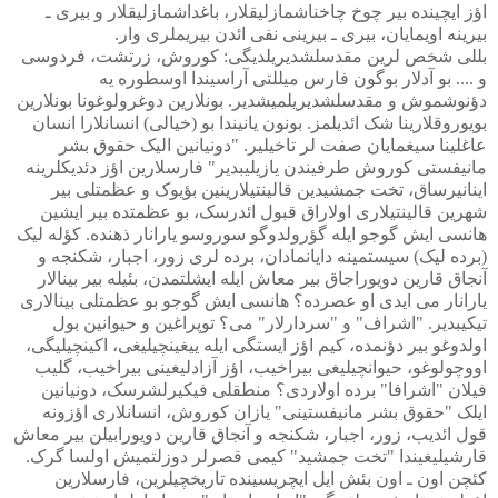
اؤز ایچینده بیر چوخ چاخناشمازلیقلار، باغداشمازلیقلار و بیری ـ
بیرینه اویمایان، بیری ـ بیرینی نفی ائدن بیریملری وار.
بللی شخص لرین مقدسلشدیریلدیگی: کوروش، زرتشت، فردوسی
و .... بو آدلار بوگون فارس میللتی آراسیندا اوسطوره یه
دؤنوشموش و مقدسلشدیریلمیشدیر. بونلارین دوغرولوغونا بونلارین
بویوروقلارینا شک ائدیلمز. بونون یانیندا بو (خیالی) انسانلارا انسان
عاغلینا سیغمایان صفت لر تاخیلیر. "دونیانین الیک حقوق بشر
مانیفستی کوروش طرفیندن یازیلیبدیر" فارسلارین اؤز دئدیکلرینه
اینانیرساق، تخت جمشیدین قالینتیلارینین بؤیوک و عظمتلی بیر
شهرین قالینتیلاری اولاراق قبول ائدرسک، بو عظمتده بیر ایشین
هانسی ایش گوجو ایله گؤرولدوگو سوروسو یارانار ذهنده. کؤله لیک
(برده لیک) سیستمینه دایانمادان، برده لری زور، اجبار، شکنجه و
آنجاق قارین دویوراجاق بیر معاش ایله ایشلتمدن، بئیله بیر بینالار
یارانار می ایدی او عصرده؟ هانسی ایش گوجو بو عظمتلی بینالاری
تیکیبدیر. "اشراف" و "سردارلار" می؟ توپراغین و حیوانین بول
اولدوغو بیر دؤنمده، کیم اؤز ایستگی ایله ییغینچیلیغی، اکینچیلیگی،
اووچولوغو، حیوانچیلیغی بیراخیب، اؤز آزادلیغینی بیراخیب، گلیب
فیلان "اشرافا" برده اولاردی؟ منطقلی فیکیرلشرسک، دونیانین
ایلک "حقوق بشر مانیفستینی" یازان کوروش، انسانلاری اؤزونه
قول ائدیب، زور، اجبار، شکنجه و آنجاق قارین دویورابیلن بیر معاش
قارشیلیغیندا "تخت جمشید" کیمی قصرلر دوزلتمیش اولسا گرک.
کئچن اون ـ اون بئش ایل ایچریسینده تاریخچیلرین، فارسلارین