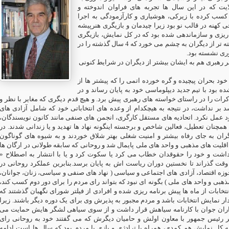
ایت که در این سال ها تجربه های فراوان اندوخته و
سب کرده با زیرکی، هوشیاری و کارآزمودگی به اجرا
کهنه در قالب نو بود زیرا چیدمان و بازیگری هنرپیشه
 ریزی و سازماندهی شده بود که در کل نمایش، بازیگری
یک هنر پیشه برجسته تر از دیگران به چشم می خورد که 4 سال گذشته را در
ری نشسته بود
 رهبری هم به ایشان بیشتر از دیگران در شرایط کنونی
خود بحران پیچیده و گره خورده اتمی را که پیشتر ها از
 بود با تیم جدید دیپلوماسی خود به پایان رساند و در
رات را در راستای خواسته های رهبری پیش برد. و هیچ قدم دیگری که مغایر با نظر و
بر نداشت، در نتیجه به هیچکدام از وعده های انتخاباتی خود که شامل آزادی های
ود عمل نکرد. اتحادیه های مستقل کارگری، انجمن های صنفی مانند کانون نویسندگان
.. همچنان تعطیل، فعالین شاخص و برجسته اینگونه نهاد ها تهدید و یا زندانی شدند. در
ان به جای رفاه بیشتر و امنیت شغلی بهتر شلاق خوردند و به شیوه های گوناگون
قلیت های مذهبی و واحد های ملی پایمال شد و روحانی که سابقه طولانی در ارگان ها
تی داشت و خود را حقوقدان خطاب می کرد یا سکوت کرد و یا با انتشار به اصطلاح
ت گذراند تا نخستین دوران ریاست اش به پایان برسد.بنابرین عملکرد روحانی در
 حوزه اقتصاد، آزادی های اجتماعی و سیاسی ( نهاد های صنفی و سیاسی، زنان، جوانان
مذهبی و واحد های ملی ) بگونه ای نبود که بتواند رای مردم را برای دور دوم کسب کند
تخابات از ماه ها پیش برنامه ریزی شده و افرادی از فیلتر شورای نگهبان گذشتند که
دار نمایش انتخابات باشد و مردم مجبور به پذیرش وی برای یک دوره دیگر باشند. زیرا
اران جوان با کارنامه سیاهش قرار داشت و از سوی سیاهی لشگر هایش حمایت می
 رئیس جمهور با معاون اولش و حامیان دیگرش که می گفتند خود به روحانی رای
جه کل نمایش هم کمدی، همراه با ترادژی و بازی با مردم بود که سال ها است ادامه