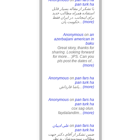
Anonymous
on
pan fars ha
pan turk ha
با تشکر از مقاله بسیار قابل
استفاده همراه مطالب خدید
برای اینجانب. در ایران فقط
حکومت پان...
(more)
Anonymous
on
an
azerbaijani american in
baku
Great story, thanks for
sharing. Looking forward
for more... :)PS. Can you
pls post the dates of...
(more)
Anonymous
on
pan fars ha
pan turk ha
یاشا قارداش...
(more)
Anonymous
on
pan fars ha
pan turk ha
cox sag olun.
faydalandim...
(more)
علی ادیبان
on
pan fars ha
pan turk ha
ضمن تشکر از آقای دکتر جهت
مطالب سودمندشان به نظر