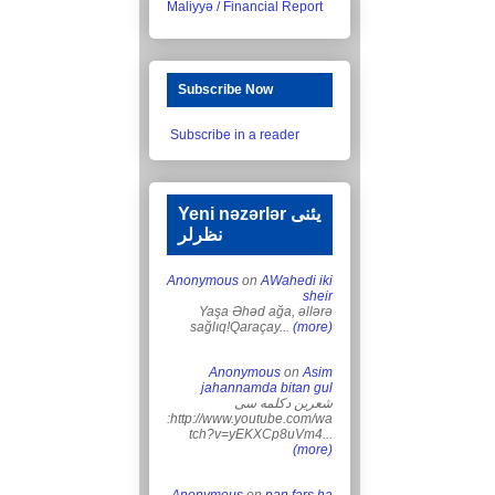
Maliyyə / Financial Report
Subscribe Now
Subscribe in a reader
Yeni nəzərlər یئنی
نظرلر
Anonymous
on
AWahedi iki
sheir
Yaşa Əhəd ağa, əllərə
sağlıq!Qaraçay...
(more)
Anonymous
on
Asim
jahannamda bitan gul
شعرین دکلمه سی
:http://www.youtube.com/wa
tch?v=yEKXCp8uVm4...
(more)