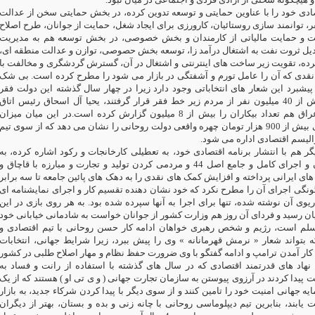
صادی خود را با عناوین حمایتی و توسعه تدوین کرده، در بخش حمایتی سخن از عدالت
، توانمند سازی روستائیان، کارورزی برای ایجاد شغل، حمایت از جوانان، طرح اصلاح
ت و حمایت مالیاتی از کارمندان و بخش خصوصی، در بخش توسعه هم به مدیریت
تبدیل ثروت نفت به اشتغال درآمد زا، توسعه بخش حصوصی، توازن و عدالت منطقه ای
ترده، تقویت زیر ساخت های اینترنتی و اشتغال در آن، گسترش گردشگری و مخالفت با
نقدی که آن را عامل تورم و آشفتگی در بازار می شود را مطرح کرده است. بی شک
پیشبرد این شعار های انتخاباتی وجود دارد زیرا در چهار سال گذشته این دولت فقر
افزایش یافته و بیش از 40 میلیون نفر از مردم زیر خط فقر قرار گرفتند، یحیا آل اسحاق رئیس اتاق
بازرگانی ایران و عراق هم تعداد بیکاران را بیش از 8 میلیون گزارش کرده است.در این میان میزان
حداقل مزد با اندکی بیش از 900 هزار تومان چهره واقعی دولت روحانی را نشان می دهد که از سوی تیم
رالیسم اقتصادی اداره می شود
ر هم با انتشار برنامه اقتصادی خود، به تعطیلی کارخانجات و رکود اشاره کرده، به
حوزه صنایع، معادن و اجرای کامل و جامع اصل 44 و مردمی کردن تولید و تجارت و مبارزه با قاچاق و
ی ایرانی پرداخته و افزایش کمک های نقدی را به دهک های پائین جامعه تا سه برابر
نگی اجرای آن را مطرح نکرد که خود نشان دهنده تقسیم کار و اجرای نمایشنامه ای
یوی آن نوشته شده، تنها برای اجرا به آنها سپرده شده بود. به هر روی بازی در این
یان رسید و فردای آن روز هم وزارت کشور از جوانان خواست به شادمانی خیابانی خود
مسلم است، رژیم و شخص رهبری خواهان ادامه کار حسن روحانی با تیم اقتصادی و
بتواند شعار « نرمش قهرمانانه » وی را پیش ببرد، زیرا شرایط جهانی، انتخابات
 کار آمدن ترامپ و ادامه گفتگو با وی ضرورت حفظ نظام و مهار اصلاح طلبی در کشور
نهاد های قدرتمند اقتصادی که در سال های گذشته با استفاده از رانت و فساد به
پیدا کردند در آرزوی پیوستن به سازمان تجارت جهانی ( و ی تی او ) هستند که از یک
یه جهانی امنیت خود را تامین کنند و از سوی دیگر با پیدا کردن شرکاء جدید، به بازار
ابند، بنابرین تیم دیپلوماسی روحانی با چانه زنی و بده و بستان، بهتر از دیگران