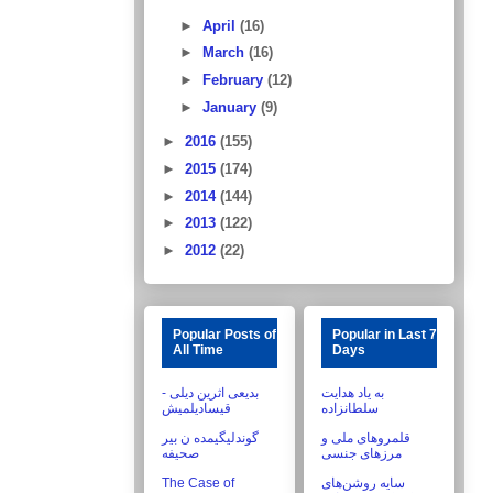
►
April
(16)
►
March
(16)
►
February
(12)
►
January
(9)
►
2016
(155)
►
2015
(174)
►
2014
(144)
►
2013
(122)
►
2012
(22)
Popular Posts of
Popular in Last 7
All Time
Days
به یاد هدایت
بدیعی اثرین دیلی -
سلطانزاده
قیسادیلمیش
قلمروهای ملی و
گوندلیگیمده ن بیر
مرزهای جنسی
صحیفه
The Case of
سایه روشن‌های