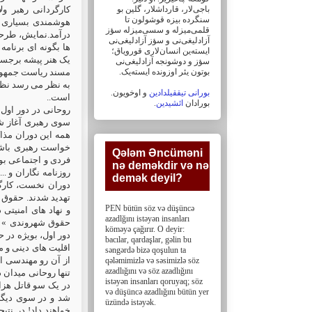
باجی‌لار، ‏قارداشلار، گلین بو
کارگردانی رهبر ول
سنگرده بیزه قوشولون تا
هوشمندی بسیاری ک
قلمی‌میزله و سسی‌میزله سؤز
درآمد.نمایش، طرحی 
آزادلیغی‌نی و سؤز ‏آزادلیغی‌نی
ها بگونه ای برنامه
ایسته‌ین انسان‌لاری قورویاق؛
سؤز و دوشونجه آزادلیغی‌نی
بوتون یئر اوزونده ایسته‌یک. ‏
مسند ریاست جمهو.
به نظر می رسد نظر
بورانی تیققیلدادین
و اوخویون.
است..
.
ائشیدین
بورادان
روحانی در دور اول 
سوی رهبری آغاز شده
همه این دوران مذاک
خواست رهبری باشد 
Qələm Əncüməni
فردی و اجتماعی ب،
nə deməkdir və nə
روزنامه نگاران و .
demək deyil?‎
دوران نخست، کارگر
تهدید شدند. حقوق ا
PEN bütün söz və düşüncə
و نهاد های امنی «
azadlğını istəyən insanları
حقوق شهروندی » وق
köməyə çağırır. O deyir:
دور اول، بویژه در،
bacılar, ‎qardaşlar, gəlin bu
اقلیت های دینی و ،
səngərdə bizə qoşulun ta
از آن رو مهندسی ان
qələmimizlə və səsimizlə söz
azadlığını və söz ‎azadlığını
تنها روحانی میدان 
istəyən insanları qoruyaq; söz
در یک سو قاتل هز
və düşüncə azadlığını bütün yer
شد و در سوی دیگر
üzündə istəyək.
خواهند داد! در نتی