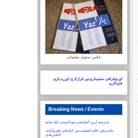
عکس: سئویل سلیمانی
اورتوقرافی سئمیناری‌نین قرارلاری اوزره یازی
قایدالاری
Breaking News / Events
مدرسه لرین آچیلیشی موناسیبتی ایله بیانیه
بیلدیریش:‏ قلم انجومنی‌نین ایکینجی قورولتایی
کئچیریلدی