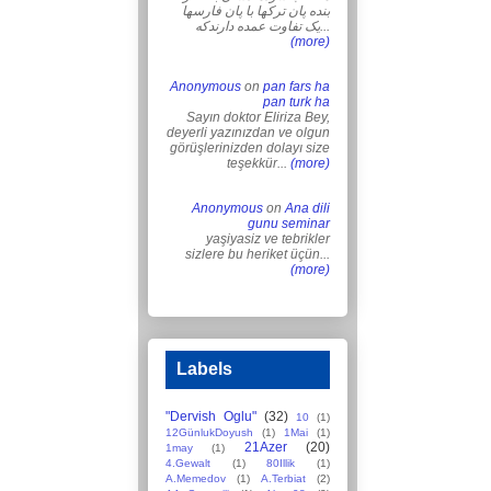
بنده پان ترکها با پان فارسها
یک تفاوت عمده دارندکه...
(more)
Anonymous
on
pan fars ha
pan turk ha
Sayın doktor Eliriza Bey,
deyerli yazınızdan ve olgun
görüşlerinizden dolayı size
teşekkür...
(more)
Anonymous
on
Ana dili
gunu seminar
yaşiyasiz ve tebrikler
sizlere bu heriket üçün...
(more)
Labels
"Dervish Oglu"
(32)
10
(1)
12GünlukDoyush
(1)
1Mai
(1)
21Azer
(20)
1may
(1)
4.Gewalt
(1)
80Illik
(1)
A.Memedov
(1)
A.Terbiat
(2)