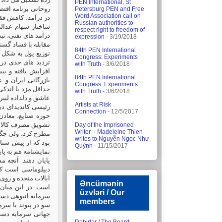
PEN International, St
روحانی برنامه اقت
Petersburg PEN and Free
Word Association call on
در درآمد، کاهش فقر
Russian authorities to
ساختار سهام عدال
respect right to freedom of
درآمد های نفتی، ،
expression
- 3/19/2018
مقابله با فساد گس
84th PEN International
توزیع پول به شکل 
Congress: Experiments
تردید های جدی در 
with Truth
- 3/6/2018
84th PEN International
Congress: Experiments
with Truth
- 3/6/2018
عاشق و دلداده لیب.
Artists at Risk
رئیسی کاندیدای دیگ
Connection
- 12/5/2017
تشویق مصرف کالا ها
Day of the Imprisoned
Writer – Madeleine Thien
مطرح کرد، ولی چگو
writes to Nguyễn Ngọc Như
بود که از پیش سنار
Quỳnh
- 11/15/2017
نمایشنامه هم به پا
پایان دهند. آنچه 
دیپلوماسی است که 
ایالات متحده و روی
Əncümənin
است. در این میان 
üzvləri / Our
سرمایه انبوهی دست 
members
سو در پیوند با سرما
جهانی سرمایه دست ی