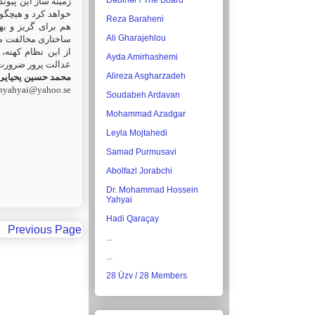
Dəbirlər / The Board
خواهد کرد و هیچگو
Reza Baraheni
هم برای گریز و به
Ali Gharajehlou
ساختاری مخالفت می 
از این نظام کهنه،
Ayda Amirhashemi
عدالت پرور ضرو...
Alireza Asgharzadeh
محمد حسین یحیایی
hyahyai@yahoo.se
Soudabeh Ardavan
Mohammad Azadgar
Leyla Mojtahedi
Samad Purmusavi
Abolfazl Jorabchi
Dr. Mohammad Hossein
Yahyai
Hadi Qaraçay
Previous Page
...
...
28 Üzv / 28 Members