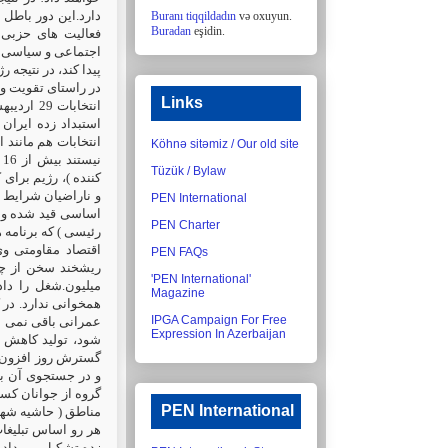
Buranı tiqqildadın
və oxuyun.
Buradan
eşidin.
فعالیت های حزبی،
اجتماعی و سیاسی خ
پیدا کند، در نتیجه
در راستای تقویت .
Links
استبداد زده ایرا
انتخابات هم مانند 
Köhnə sitəmiz / Our old site
Tüzük / Bylaw
کننده )، رژیم برای
PEN International
اساسی قید شده و به
PEN Charter
رئیسی ) که برنامه 
اقتصاد مقاومتی وی
PEN FAQs
'PEN International'
میلیون.شغل را داد
Magazine
IPGA Campaign For Free
عمرانی باقی نمی ما
Expression In Azerbaijan
شود، تولید کاهش ی
گسترش روز افزون بی
و در جستجوی آن به
PEN International
مناطق ( حاشیه شهر
هر رو اساس تبلیغات
زده تشکیل می داد .