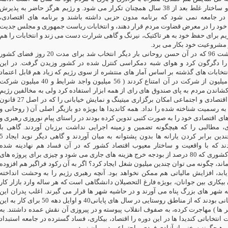
دارد.این دور باطل و ساختار غلط بعد از 38 سال همچنان تکرار می شود. و رژیم هرگز حاضر به پذیرش
 در جامعه نمی شود که برنامه مدون حزبی داشته باشند و برنامه های اقتصادی
ود را در معرض قضاوت مردم قرار دهند، و انتخابات ریاست جمهوری و مجلس جدیت
 رژیم برای حفظ خود به هر تاکتیک، نیرنگ و گاهی شرارت دست می زند و انتخابات را هم
و مشروعیت خود بکار می برد
انتخابات 29 اردیبهشت 96 که در آن حسن روحانی بار دیگر انتخاب شد برای مدت 20 روز فضای کشور
ن را دگرگون کرد و هوای شبه دمکراسی کنترل شده در کشور وزیدن گرفت. در این
انتخابات های گذشته بر اساس آمار های منتشره از سوی رژیم که زیاد هم قابل اعتماد
نیستند بیش از 16 میلیون از شرکت در آن امتناع کردند ( 56 میلیون واجد شرایط و 40 میلیون شرک
 کشاندن مردم به پای صندوق های رای از همه ابزار استفاده کرد ولی به مخالفین رژیم
و ناراضیان شرایط اقتصادی و اجتماعی امکان برگزاری میتینگ و نمایش خیابانی را که در اصل 27 قان
 رسمیت شناخته شده را نداد. همه کاندیدا ها بویژه دو بازیگر اصلی آن ( روحانی و
های اقتصادی خود را به صورت کتبی تدوین کرده بودند در راستای پیام نوروزی رهبری و
، مطالبی را که هیچگونه تضمین و زمینه اجرایی نداشت برزبان آوردند. گاهی با
ریشخند سخن از چندین برابر کردن یارانه ها بدون پشتوانه به میان آوردند و گاهی دیگر
ند که با واقعیت و ساختار معیوب اقتصاد کشور که در آن فساد هم نهادینه شده
همخوانی ندارد. در کشوری که 80 درصد از بودجه خرج هزینه های جاری می شود و چیزی برای پروژه های
ند، چگونه می توان چندین میلیون شغل ایجاد کرد؟ اگر به آن رکود فراگیر هم افزوده
ابد، افزایش مالیاتی هم ممکن نخواهد بود. آنچه رهبری رژیم را به وحشت انداخته
کاری بین جوانان، بویژه فارغ التحصیلان دانشگاهی است که هر ساله وارد بازار کار
 شهر های بزرگ پناه می آورند و در حاشیه شهر ها قرار می گیرند. اغلب پدران این
گروه از جوانان کسانی بودند که از مناطق روستایی در سال های پایانی40 و اوایل دهه 50 برای کار به ای
 ها ) مهاجرت کرده، به صفوف انقلاب پیوسته و در پیروزی آن نقش عمده داشتند. به
 انتخاباتی کندیدا ها در این دوره را اقتصاد، بیکاری، فساد گسترده در جامعه استبداد
و هیچگونه سخنی از آزادی فردی و اجتماعی در میان نبود