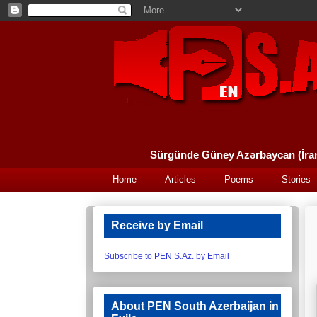
Home
Articles
Poems
Stories
Receive by Email
Subscribe to PEN S.Az. by Email
About PEN South Azerbaijan in