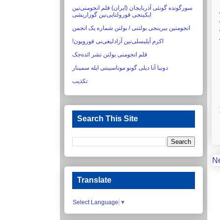
سورگونده گونئی آذربایجان (ایران) قلم انجومنی‌نین
ایکینجی قورولتایی‌نین گوزاریشی‏
انجومنین بیرینجی بولتنی / بولتن شماره یک انجمن
اکرم آیلیسلی‌نین آزادلیغی‌نی قورویون!‏
قلم انجومنی بولتن نشر ائده‌جک
دونیا آنا دیلی گونو موناسیبتی ایله سمینار
تکذیب
Search This Site
N
Translate
Select Language
▼