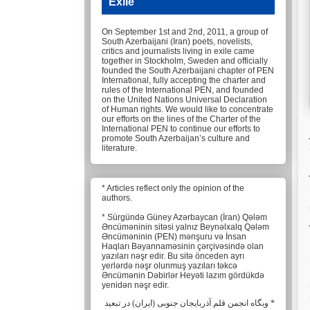
Exile
On September 1st and 2nd, 2011, a group of
South Azerbaijani (Iran) poets, novelists,
critics and journalists living in exile came
together in Stockholm, Sweden and officially
founded the South Azerbaijani chapter of PEN
International, fully accepting the charter and
rules of the International PEN, and founded
on the United Nations Universal Declaration
of Human rights. We would like to concentrate
our efforts on the lines of the Charter of the
International PEN to continue our efforts to
promote South Azerbaijan’s culture and
literature.
* Articles reflect only the opinion of the
authors.
* Sürgündə Güney Azərbaycan (İran) Qələm
Əncüməninin sitəsi yalnız Beynəlxalq Qələm
Əncüməninin (PEN) mənşuru və İnsan
Haqları Bəyannaməsinin çərçivəsində olan
yazıları nəşr edir. Bu sitə önceden ayrı
yerlərdə nəşr olunmuş yazıları təkcə
Əncümənin Dəbirlər Heyəti lazım gördükdə
yenidən nəşr edir.
* وبگاه انجمن قلم آذربایجان جنوبی (ایران) در تبعید