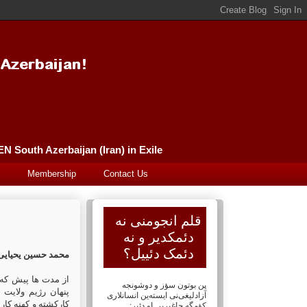
Güney Azərbaycan (İran) Qələm Əncüməni سورگونده گونئی آذربایجان (ایران) قلم انجومنی PEN South Azerbaijan (Iran) in Exile
Membership
Contact Us
قلم انجومنی نه
دئمکدیر و نه
دئمک دئییل؟
محمد حسین یحیایی
از مدت ها پیش که س
پن بوتون سؤز و دوشونجه
پنهان رژیم ولایت 
آزادلیغی‌نی ایسته‌ین انسانلاری
کارکشته و کهنه کار
کؤمگه چاغیریر. او دئیر: