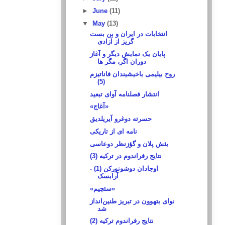
►
June
(11)
▼
May
(13)
انتخابات در ایران و بن بست
گریز از آزادی
پایان یک نمایش دیگر و آغاز
دوران اگر، مگر ها
روح بیلیمی باخیشیندان فاناتیزم
(5)
انتشار فصلنامه آوای تبعید
«آغاج»
حسرته دوغرو آیریلدیق
نامه اى از تاريكى
بئش پلان و گؤزنظر دوعاسی
نتایج رفراندوم در ترکیه (3)
اوجادان دوشونورکن (1) -
آرابسک
«سئچیم»
نوای بتهوون در تبریز طنین‌انداز
شد
نتایج رفراندوم ترکیه (2)