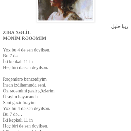
زیبا خلیل
ZİBA XƏLİL
MƏNİM RƏQƏMİM
Yox bu 4 də sən deyilsən.
Bu 7 də…
İki kepkalı 11 in
Heç biri də sən deyilsən.
Rəqəmlərə bənzətdiyim
İnsan izdihamında səni,
Öz rəqəmimi gəzir gözlərim.
Ürəyim həyəcanda…
Səni gəzir ürəyim.
Yox bu 4 də sən deyilsən.
Bu 7 də…
İki kepkalı 11 in
Heç biri də sən deyilsən.