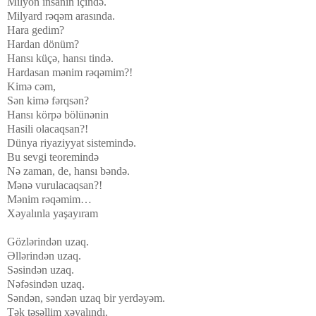
Milyon insanın içində.
Milyard rəqəm arasında.
Hara gedim?
Hardan dönüm?
Hansı küçə, hansı tində.
Hardasan mənim rəqəmim?!
Kimə cəm,
Sən kimə fərqsən?
Hansı körpə bölünənin
Hasili olacaqsan?!
Dünya riyaziyyat sistemində.
Bu sevgi teoremində
Nə zaman, de, hansı bəndə.
Mənə vurulacaqsan?!
Mənim rəqəmim…
Xəyalınla yaşayıram
Gözlərindən uzaq.
Əllərindən uzaq.
Səsindən uzaq.
Nəfəsindən uzaq.
Səndən, səndən uzaq bir yerdəyəm.
Tək təsəllim xəyalındı.