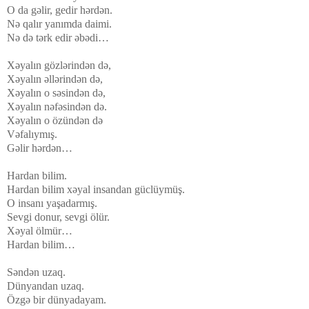
O da gəlir, gedir hərdən.
Nə qalır yanımda daimi.
Nə də tərk edir əbədi…
Xəyalın gözlərindən də,
Xəyalın əllərindən də,
Xəyalın o səsindən də,
Xəyalın nəfəsindən də.
Xəyalın o özündən də
Vəfalıymış.
Gəlir hərdən…
Hardan bilim.
Hardan bilim xəyal insandan güclüymüş.
O insanı yaşadarmış.
Sevgi donur, sevgi ölür.
Xəyal ölmür…
Hardan bilim…
Səndən uzaq.
Dünyandan uzaq.
Özgə bir dünyadayam.