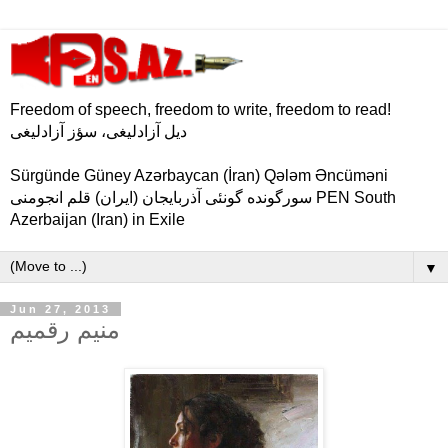
Freedom of speech, freedom to write, freedom to read!
دیل آزادلیغی، سؤز آزادلیغی
Sürgünde Güney Azərbaycan (İran) Qələm Əncüməni
سورگونده گونئی آذربایجان (ایران) قلم انجومنی PEN South
Azerbaijan (Iran) in Exile
▼
Jun 27, 2013
منیم رقمیم