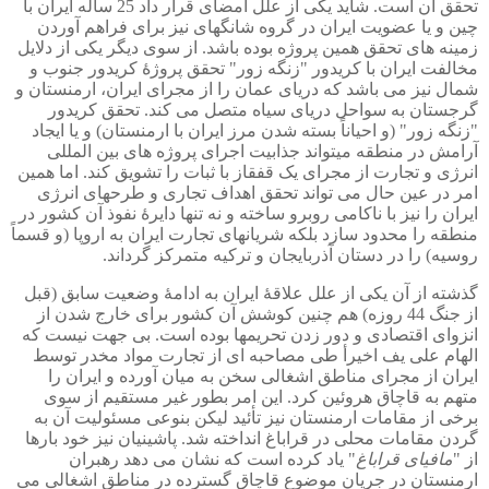
تحقق آن است. شاید یکی از علل امضای قرار داد 25 ساله ایران با
چین و یا عضویت ایران در گروه شانگهای نیز برای فراهم آوردن
زمینه های تحقق همین پروژه بوده باشد. از سوی دیگر یکی از دلایل
مخالفت ایران با کریدور "زنگه زور" تحقق پروژۀ کریدور جنوب و
شمال نیز می باشد که دریای عمان را از مجرای ایران، ارمنستان و
گرجستان به سواحل دریای سیاه متصل می کند. تحقق کریدور
"زنگه زور" (و احیاناً بسته شدن مرز ایران با ارمنستان) و یا ایجاد
آرامش در منطقه میتواند جذابیت اجرای پروژه های بین المللی
انرژی و تجارت از مجرای یک قفقاز با ثبات را تشویق کند. اما همین
امر در عین حال می تواند تحقق اهداف تجاری و طرحهای انرژی
ایران را نیز با ناکامی روبرو ساخته و نه تنها دایرۀ نفوذ آن کشور در
منطقه را محدود سازد بلکه شریانهای تجارت ایران به اروپا (و قسماً
روسیه) را در دستان آذربایجان و ترکیه متمرکز گرداند.
گذشته از آن یکی از علل علاقۀ ایران به ادامۀ وضعیت سابق (قبل
از جنگ 44 روزه) هم چنین کوشش آن کشور برای خارج شدن از
انزوای اقتصادی و دور زدن تحریمها بوده است. بی جهت نیست که
الهام علی یف اخیرأ طی مصاحبه ای از تجارت مواد مخدر توسط
ایران از مجرای مناطق اشغالی سخن به میان آورده و ایران را
متهم به قاچاق هروئین کرد. این امر بطور غیر مستقیم از سوی
برخی از مقامات ارمنستان نیز تأئید لیکن بنوعی مسئولیت آن به
گردن مقامات محلی در قراباغ انداخته شد. پاشینیان نیز خود بارها
از "
مافیای قراباغ
" یاد کرده است که نشان می دهد رهبران
ارمنستان در جریان موضوع قاچاق گسترده در مناطق اشغالی می