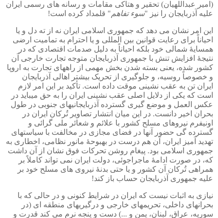
(امیر عبداللهیان) تحقیر و هتاکی مقامات و رسانه های رسمی ایران
علیه آذربایجان را نیز "
سوء تفاهم
" قلمداد کرده است!
این امر نشان می دهد که جمهوری اسلامی ایران نه از ته دل و یا
احیاناً برای رعایت قوانین بین المللی و یا احترام به تمامیت ارضی
همسایۀ شمالی خود بلکه احیاناً به دلیل صدمات اقتصادی که در
نتیجۀ افزایش تنش با جمهوری آذربایجان متوجه تجارت خارجی آن
کشور شده، یعنی بسته شدن بخش مهمی از راههای تجارت به اروپا
و خصوصاً روسیه، و جلوگیری از تحریک بیشتر اهالی آذربایجان
ایران تن به عقب نشینی موقت داده است. تأکید بر این امر لازم
است که یکی از دلایل اصلی عقب نشینی ایران را به حق میباید در
عکس العمل و موضع گیری گسترده آذربایجانیهای جنوبی در طول
بحران اخیر دانست. در این میان انتشار تصاویر تُرکان ایران در
اونیفرم نیروهای مسلح کشور با علائم و شعائر ملی گرائی و
گسترده گی حضور آنها در فضای مجازی در مخالفت با سیاستهای
تهدید آمیز ایران، آن هم درست در بهبوحۀ مانور نظامی، اخطاری به
جمهوری اسلامی بود. پیغام روشن تحرکات فوق نشان از آن داشت
که، در صورت ادامۀ ماجراجوئی، دولت ایران نمی تواند کاملاً بر
همراهی تُرکان آن کشور و یا حتی بدنۀ نیروی های مسلح خود بر
علیه جمهوری آذربایجان حساب باز کند!
نیازی به اثبات نیست که ایران در شرایط کنونی و در حالی که با
بحرانهای داخلی، تحریمهای خارجی و درگیریهای منطقه ای (در
سوریه، عراق، لبنان، یمن و ...) دست و پنجه نرم می کند قدرت و