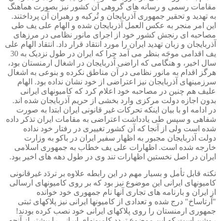
مقامات رسمی و رسانه های گروهی آن کشور نیز بصورت هماهنگ
به تهدید و تحقیر جمهوری آذربایجان و تُرکیه و رهبران آن پرداختند.
این امر منجر به عکس العمل آذربایجان شده و الهام علی یف طی
مصاحبه ای رنجش کشور خود از اجرای مانور نظامی در مرزهای
آذربایجان و زبان تهدید ایران را مورد انتقاد قرار داد. انتقاد الهام علی
یف اقدامی موجَه بنظر می آمد چرا که ایران در طول نزدیک به 30
سال اخیر، و هنگامی که اراضی آذربایجان در اشغال ارمنستان بود،
هرگز اقدام به مانور نظامی در آن مناطق نکرده و بنوعی به اشغال
سرزمینهای آذربایجان نیز اعتراضی از خود نشان نداده بود. الهام
علیف هم چنین در مصاحبه خود اعلام کرد که کامیونهای ایرانی
بدون اجازه دولت مرکزی وارد بخشی از حریم آذربایجان شده اند.
در ادامه او با بیان اینکه تحرکات غیر قانونی ایران ابتدا به صورت
شفاهی و سپس طی یادداشت اعتراضی به مقامات ایران تذکر داده
شده است ولی از آنجا که آن کشور تغییری در رفتار خود نداده
دولت آذربایجان مجبور به اظهار سفیر ایران در باکو به وزارت
خارجه شده است. اظهارات علی یف خطاب به جمهوری اسلامی
ایران در اصل نخستین اظهارات تند وی در طول دهه های اخیر بود.
نکته قابل تأمل و بسیار مهم در این رابطه علاوه بر تردَد غیرقانونی
کامیونهای ایرانی این موضوع نیز بود که بر روی کامیونهای ارسالی
از ایران و بارنامه های تجاری آنها نام جمهوری خود خوانده
"آرتاساخ" درج شده و تعدادی از کامیونها ایرانی نیز پلاکهای ثبتی
جمهوری ارمنستان را روی پلاکهای ایرانی خود نصب کرده بودند!
روشن است که این موضوع تردد کامیونهای ایرانی را بیشتر از آنچه