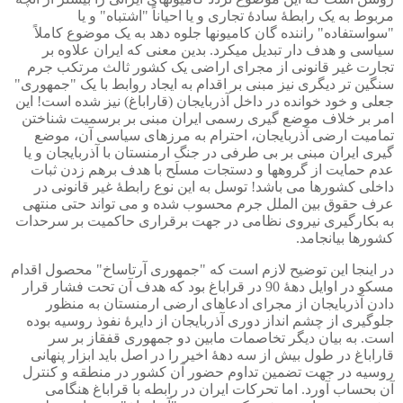
مربوط به یک رابطۀ سادۀ تجاری و یا احیاناً "اشتباه" و یا
"سواستفاده" راننده گان کامیونها جلوه دهد به یک موضوع کاملاً
سیاسی و هدف دار تبدیل میکرد. بدین معنی که ایران علاوه بر
تجارت غیر قانونی از مجرای اراضی یک کشور ثالث مرتکب جرم
سنگین تر دیگری نیز مبنی بر اقدام به ایجاد روابط با یک "جمهوری"
جعلی و خود خوانده در داخل آذربایجان (قاراباغ) نیز شده است! این
امر بر خلاف موضع گیری رسمی ایران مبنی بر برسمیت شناختن
تمامیت ارضی آذربایجان، احترام به مرزهای سیاسی آن، موضع
گیری ایران مبنی بر بی طرفی در جنگ ارمنستان با آذربایجان و یا
عدم حمایت از گروهها و دستجات مسلَح با هدف برهم زدن ثبات
داخلی کشورها می باشد! توسل به این نوع رابطۀ غیر قانونی در
عرف حقوق بین الملل جرم محسوب شده و می تواند حتی منتهی
به بکارگیری نیروی نظامی در جهت برقراری حاکمیت بر سرحدات
کشورها بیانجامد.
در اینجا این توضیح لازم است که "جمهوری آرتاساخ" محصول اقدام
مسکو در اوایل دهۀ 90 در قراباغ بود که هدف آن تحت فشار قرار
دادن آذربایجان از مجرای ادعاهای ارضی ارمنستان به منظور
جلوگیری از چشم انداز دوری آذربایجان از دایرۀ نفوذ روسیه بوده
است. به بیان دیگر تخاصمات مابین دو جمهوری قفقاز بر سر
قاراباغ در طول بیش از سه دهۀ اخیر را در اصل باید ابزار پنهانی
روسیه در جهت تضمین تداوم حضور آن کشور در منطقه و کنترل
آن بحساب آورد. اما تحرکات ایران در رابطه با قراباغ هنگامی