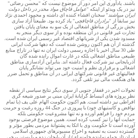
باشند. یادآوری این امر دور از موضوع نیست که "محسن رضائی"
نیز در یک ویدئو از اینکه "
عوامل قاچاق مواد مخدر در داخل دولت
ایران میباشند
" سخنان افشاء کننده ای داشته و محمود احمدی نژاد
نیز سابقاً از "
برادران قاچاقچی
" یاد کرده بود. طبیعتاً آزاد سازی
بخش بزرگی از مناطق اشغالی از یک سو به معنای پایان یافتن
تجارت غیر قانونی در آن منطقه بوده و از سوی دیگر منجر به
مسدود شدن یکی از شریانهای اقتصاد غیر رسمی ایران شده است.
گذشته از آن هم اکنون روشن شده است که دهها شرکت ایرانی
طی 30 سال اخیر با اجازه رسمی دولت ایران نه تنها در تاراج منابع
طبیعی مناطق اشغالی بلکه در غارت اموال رانده شده گان
آذربایجانی نیز شرکت فعال داشته اند. بنابراین آزادسازی مناطق
اشغالی و برقراری نظم و امنیت خود می تواند نشانگر پایان
فعالیتهای غیر قانونی شرکتهای ایرانی در آن مناطق و تحمل ضرر
های هنگفت مالی نیز تلقی گردد.
تحولات اخیر در قفقاز جنوبی از سوی دیگر نتایج سیاسی از نقطه
نظر پروژه های انبساط گرایانۀ ایران مبنی بر صدور شیعه گری
افراطی نیز داشته است. هم اکنون حکومت الهام علی یف (با تمام
نواقض و کاستیهای خود) با پیروزی در جنگ 44 روزه رغبت و حرمت
مردم خود را فراهم آورده و نه تنها مشروعیت حکومتی بلکه
حمایت آنها را نیز کسب کرده است. همین موضوع فرصتی بوجود
آورده است تا حکومت وی با اتکا به پشتوانۀ مردمی بطور مؤثر و
گسترده دست به تصفیه و اخراج مسیونرهای جمهوری اسلامی
ایران (از جمله نماینده خامنه ای) از آذربایجان زده و با بستن برخی