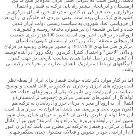
باشند. روشن است که نگرانی اصلی ایران علاوه بر صلح ما بین
ارمنستان و آذربایجان بیشتر راه یابی ترکیه به قفقاز و احتمال
برقراری رابطه فیزیکی آن کشور به دریای خزر، آسیای مرکزی و
کشورهای تُرک زبان بوده است. یعنی موردی که جلوگیری از آن بعد
از فروپاشی اتحاد شوروی به سیاست رسمی دولت ایران تبدیل
شده و اساس فلسفۀ آن نیز همواره دغدغۀ روسیه و کشورهای
اروپائی در دو قرن اخیر بوده است. تبعید 100 هزار نفری جمعیت
آذربایجانی منطقه "زنگه زور" (در ارمنستان کنونی) به آسیای
مرکزی طی سالهای 1947/1948 و حضور نیروهای روسیه در قراباغ
و دالان "لاچین" و احتمال کنترل کریدور "زنگه زور" در آینده توسط
آن کشور نیز در اصل ادامۀ همان سیاست تاریخی در جهت کنترل
گلوگاههای ارتباط استراتژیک با هدف نظارت بر تحرکات ترکیه می
باشد.
اما در کنار موارد ذکر شده حوادث قفقاز برای ایران از نقطه نظر
آینده پروژه های انرژی و تجاری آن کشور نیز قابل اهمیت و توضیح
میباشد. در این رابطه می دانیم که یکی از پروژه های احداث خط
لولۀ گاز از کشورهای آسیاسی مرکزی (خصوصاً ترکمنستان) و
انتقال آن به اروپا از مجرای دریای خزر و آذربایجان به ترکیه هم
اکنون مورد بحث و بررسی می باشد. اما ایران به اصرار مایل است
این خط لوله از طریق اراضی آن کشور به دریای عمان وصل شود.
همین امر در رابطه با پروژۀ "یک راه و یک کمربند" چین نیز از کانال
آسیای مرکزی و قفقاز به ترکیه نیز مطرح می باشد که ایران عبور
آن از اراضی خود را تشویق و فعالانه مشغول چیدن سنگفرشهای