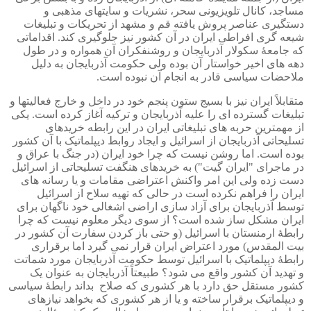
مساجد، کانال تلویزیونی سحر، نشریات و سایتهای مذهبی و
دستگیری عناصر پروش یافته قم و مشهد از تحریکات و تبلیغات
شیعه گری افراطی ایران در آن کشور نیز جلوگیری کند. اقداماتی
که جامعۀ سکولار آذربایجان و روشنفکران آن همواره و در طول
دهه های اخیر خواستار آن بوده ولی حکومت آذربایجان به دلیل
ملاحضات سیاسی قادر به انجام آن نبوده است.
متقابلاً ایران نیز با بسیج ستون پنجم خود در داخل و خارج فعالیتها و
تبلیغات گسترده ای را علیه آذربایجان و ترکیه آغاز کرده است. یکی
از مهمترین حربه های تبلیغاتی ایران در این رابطه خریدهای
تسلیحاتی آذربایجان از اسرائیل و ایجاد روابط دیپلماتیک با آن کشور
بوده است. اما روشن نیست که چرا خود ایران (در جنگ با عراق و
در ماجرای "ایران گیت") به خریدهای هنگفت تسلیحاتی از اسرائیل
دست زده ولی این امر واکنش اعتراضی مقامات و یا رسانه های
ایران را فراهم نکرده است در حالی که تهیه سلاح از اسرائیل
توسط آذربایجان برای آزاد سازی اراضی اشغالی خود ناگهان برای
ایران مشکل ساز شده است؟ از سوی دیگر معلوم نیست که چرا
رابطۀ ارمنستان با اسرائیل (و حتی باز کردن سفارت آن کشور در
بیت المقدس) مورد اعتراض ایران قرار نمی گیرد اما برقراری
رابطۀ دیپلماتیک با اسرائیل توسط حکومت آذربایجان مورد شماتت
و تهدید آن کشور واقع می شود؟ طبیعتاً آذربایجان به عنوان یک
کشور مستقل حق دارد با هر کشوری که صلاح
بداند رابطۀ سیاسی
و دیپلماتیک برقرار ساخته و یا از هر کشوری که بخواهد نیازهای