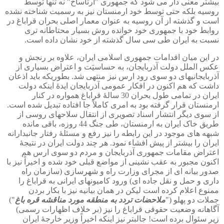
بیشتر معنی دار می شود که جمهوری "آرتاساخ" نه تنها توسط
روسیه بلکه حتی توسط خود ارمنستان نیز به رسمیت شناخته نشده
است و گذشته از آن روسیه به عنوان معمار اصلی بحران قراباغ در
روابط خود با جمهوری خود خوانده روش بسیار محتاطانه تری
نسبت به ایران طی سی سال گذشته از خود نشان داده است.
در این میان اقدامات جمهوری اسلامی ایران، علاوه بر رنجش و
عکس الملل دولت آذربایجان، به حساسیَت و اعتراض بسیاری از
آذربایجانیهای دو سوی رود ارس نیز منتهی شد. بطوریکه باید اذعان
داشت که هم اکنون در افکار عمومی آذربایجان ایدۀ اینکه دولت
ایران در تمامی طول بحران 30 سالۀ قراباغ همواره در کنار
ارمنستان قرار گرفته بود به امری کاملاً جا افتاده تبدیل شده است.
از سوی دیگر انتشار اسناد تصویری از انتقال سلاحهای روسی از
طریق خاک ایران به ارمنستان، طی جنگ 44 روزه، باقی مانده
شبهه های موجود در این رابطه را نیز رفع و مسئلۀ رفتار جانبدارانه
ایران را بیشتر از پیش افشاء نمود. هر چند دولت ایران در نتیجۀ
اعتراض مقامات جمهوری آذربایجان و مردم دو سوی ارس هم
اکنون مجبور به عقب نشینی از مواضع قبلی خود شده و اخیراً نیز با
صدور بیانه ای از مجرای وزارت راه و شهرسازی (سازمان راه
داری و حمل و نقل جاده ای) ورود کامیونهای ایرانی به قراباغ را
ممنوع اعلام کرده است لیکن در همان بیانیه نیز با بکار بردن
جملات دو پهلو ("
ملاحضات تردد به منطقه مورد مناقشه قره باغ
")
آگاهانه وضعیت حقوقی قراباغ را نیز (بر خلاف اظهارات رسمی)
زیر سئوال برده است! جالبتر نیز اینکه اخیراً وزیر خارجۀ ایران