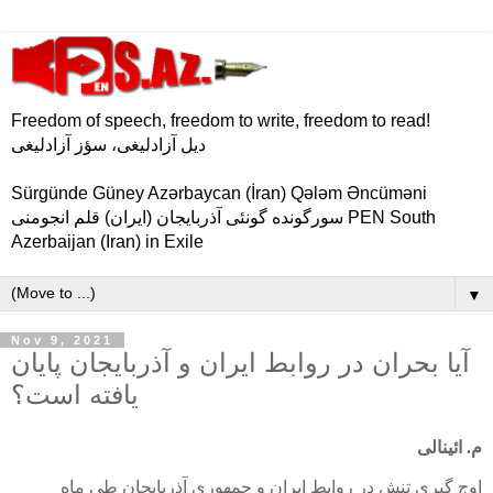
Freedom of speech, freedom to write, freedom to read!
دیل آزادلیغی، سؤز آزادلیغی
Sürgünde Güney Azərbaycan (İran) Qələm Əncüməni
سورگونده گونئی آذربایجان (ایران) قلم انجومنی PEN South
Azerbaijan (Iran) in Exile
▼
Nov 9, 2021
آیا بحران در روابط ایران و آذربایجان پایان
یافته است؟
م. ائینالی
اوج گیری تنش در روابط ایران و جمهوری آذربایجان طی ماه