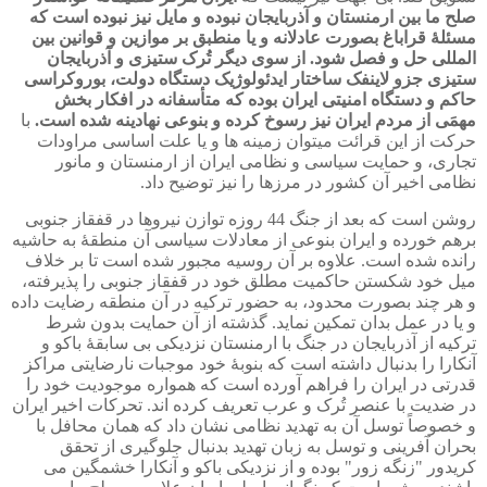
صلح ما بین ارمنستان و آذربایجان نبوده و مایل نیز نبوده است که
مسئلۀ قراباغ بصورت عادلانه و یا منطبق بر موازین و قوانین بین
المللی حل و فصل شود. از سوی دیگر تُرک ستیزی و آذربایجان
ستیزی جزو لاینفک ساختار ایدئولوژیک دستگاه دولت، بوروکراسی
حاکم و دستگاه امنیتی ایران بوده که متأسفانه در افکار بخش
مهمَی از مردم ایران نیز رسوخ کرده و بنوعی نهادینه شده است.
با
حرکت از این قرائت میتوان زمینه ها و یا علت اساسی مراودات
تجاری، و حمایت سیاسی و نظامی ایران از ارمنستان و مانور
نظامی اخیر آن کشور در مرزها را نیز توضیح داد.
روشن است که بعد از جنگ 44 روزه توازن نیروها در قفقاز جنوبی
برهم خورده و ایران بنوعی از معادلات سیاسی آن منطقۀ به حاشیه
رانده شده است. علاوه بر آن روسیه مجبور شده است تا بر خلاف
میل خود شکستن حاکمیت مطلق خود در قفقاز جنوبی را پذیرفته،
و هر چند بصورت محدود، به حضور ترکیه در آن منطقه رضایت داده
و یا در عمل بدان تمکین نماید. گذشته از آن حمایت بدون شرط
ترکیه از آذربایجان در جنگ با ارمنستان نزدیکی بی سابقۀ باکو و
آنکارا را بدنبال داشته است که بنوبۀ خود موجبات نارضایتی مراکز
قدرتی در ایران را فراهم آورده است که همواره موجودیت خود را
در ضدیت با عنصر تُرک و عرب تعریف کرده اند. تحرکات اخیر ایران
و خصوصاً توسل آن به تهدید نظامی نشان داد که همان محافل با
بحران آفرینی و توسل به زبان تهدید بدنبال جلوگیری از تحقق
کریدور "زنگه زور" بوده و از نزدیکی باکو و آنکارا خشمگین می