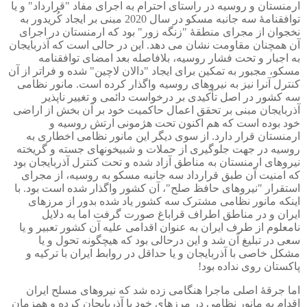
ارمنستان و روسیه در راستای احترام به اجرای مفاد "قرارداد" و یا
توافقنامۀ سه جانبه مسکو در سال 2020 مبنی بر ایجاد کُریدور به
نخجوان از مجرای منطقۀ "زنگه زور" بود که ارمنستان در اجرای
آن همچنان مقاومت نشان می دهد. این در حالی است که آذربایجان
به اجبار و تحت فشار روسیه، بلافاصله بعد امضای توافقنامه
مسکو، مجبور به تمکین برای ایجاد "دالان لاچین" شده و فراتر از آن
کنترل آنرا نیز به نیروهای روسیه واگذار کرده است. مانور نظامی
سه کشور در اصل تأکیدی بر درخواست دائمی و تغییر ناپذیر
آذربایجان مبنی بر تحقق اعمال حاکمیت خود بر آن بخش از اراضی
خود بوده است که هم اکنون تحت هژمونی ارتش روسیه و
ارمنستان قرار دارد. از سوی دیگر این مانور نظامی اخطاری به
روسیه در جهت جلوگیری از حملات و شبیخونهای جسته و گریخته
نیروهای ارمنستان به مناطق آزاد شده و تحت کنترل آذربایجان بود
که امنیت آن طبق قرارداد سه جانبه مسکو به روسیه، از مجرای
استقرار "نیروهای حافظ صلح"، آن کشور واگذار شده است بود. با
اینکه مانور نظامی مشترک سه کشور یاد شده بدور از مرزهای
ایران و در مناطق اطراف قراباغ صورت گرفت اما به دلایل
نامعلوم از طرف ایران به عنوان اقدامی علیه آن کشور تعبیر و یا
سعی در تبلیغ آن شد و این درحالی بود که هیچگونه تحول و یا
مشکل خاصی با آذربایجان و یا حداقل در روابط ایران با ترکیه و
پاکستان روی نداده بود!
اما جرقۀ اصلی ماجرا هنگامی زده شد که نیروهای مسلح ایران
اقدام به مانور نظامی در مرزهای خود با آذربایجان کرده و همزمان