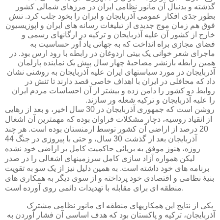
گذشته و بدنبال آن مانور نظامی ایران در مرزهای شمالی کشور
بطور جدَی افکار عمومی آذربایجان و ایران را بخود جلب کرد. تنش
فوق هم زمان موج جدیدی از تبلیغات رسانه های ایران و اپوزیسیون
خارج از کشور آن علیه آذربایجان و ترکیه در ارگانهای رسمی و
فضای مجازی براه انداخت که به جهاتی یاد آور حساسیت به
ماجرای شعر خوانی یک بیتی اردوغان در رابطه با رود ارس بود. در
همین رابطه بازنشر مصاحبۀ چهار سال پیش یک نماینده پارلمان
آذربایجان در مورد سیاستهای ایران علیه آذربایجان به روشنی نشان
داد که محافلی در ایران با اهداف خاصی قصد دارند تا تنش در
روابط دو کشور را دامن زده و بیشتر از آن احساسات مردم ایران
را علیه آذربایجان و ترکیه شعله ور سازند.
روشن است که جمهوری آذربایجان در 30 سال اخیر، و بعد از رهایی
از انقیاد روسیه، دچار مشکلات فراوان بوده که مهمترین آن اشغال
20 درصد از اراضی آن کشور توسط ارمنستان بوده است. هر چند
آذربایجان بعد از گذشت 30 سال، و حتی با پیروزی در جنگ 44
روزه، هنوز موفق به برپائی حاکمیت کامل بر اراضی خود نشده
لیکن همواره آزاد سازی کامل سرزمینهای اشغالی را در صدر
برنامه های خود داشته است. به همین دلیل نیز از یک سو به تقویت
بنیۀ نظامی و اقتصادی خود پرداخته و از سوی دیگر به همکاری های
منطقه ای برای مقابله با تهدیدات دائمی روی آورده است.
یکی از نتایج این همکاریهای منطقه ای مانور نظامی مشترک
آذربایجان، ترکیه و پاکستان بود که هدف اساسی آن فشار آوردن به