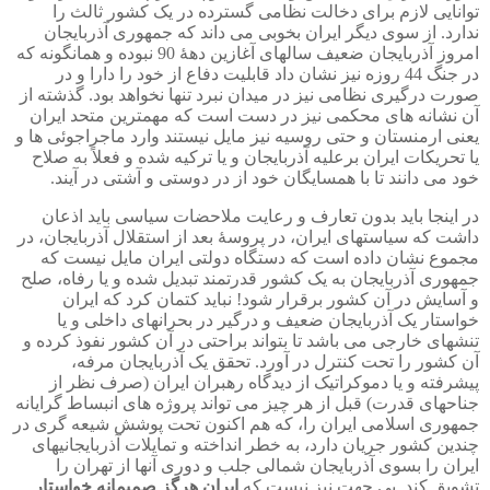
توانایی لازم برای دخالت نظامی گسترده در یک کشور ثالث را
ندارد. از سوی دیگر ایران بخوبی می داند که جمهوری آذربایجان
امروز آذربایجان ضعیف سالهای آغازین دهۀ 90 نبوده و همانگونه که
در جنگ 44 روزه نیز نشان داد قابلیت دفاع از خود را دارا و در
صورت درگیری نظامی نیز در میدان نبرد تنها نخواهد بود. گذشته از
آن نشانه های محکمی نیز در دست است که مهمترین متحد ایران
یعنی ارمنستان و حتی روسیه نیز مایل نیستند وارد ماجراجوئی ها و
یا تحریکات ایران برعلیه آذربایجان و یا ترکیه شده و فعلاً به صلاح
خود می دانند تا با همسایگان خود از در دوستی و آشتی در آیند.
در اینجا باید بدون تعارف و رعایت ملاحضات سیاسی باید اذعان
داشت که سیاستهای ایران، در پروسۀ بعد از استقلال آذربایجان، در
مجموع نشان داده است که دستگاه دولتی ایران مایل نیست که
جمهوری آذربایجان به یک کشور قدرتمند تبدیل شده و یا رفاه، صلح
و آسایش در آن کشور برقرار شود! نباید کتمان کرد که ایران
خواستار یک آذربایجان ضعیف و درگیر در بحرانهای داخلی و یا
تنشهای خارجی می باشد تا بتواند براحتی در آن کشور نفوذ کرده و
آن کشور را تحت کنترل در آورد. تحقق یک آذربایجان مرفه،
پیشرفته و یا دموکراتیک از دیدگاه رهبران ایران (صرف نظر از
جناحهای قدرت) قبل از هر چیز می تواند پروژه های انبساط گرایانه
جمهوری اسلامی ایران را، که هم اکنون تحت پوشش شیعه گری در
چندین کشور جریان دارد، به خطر انداخته و تمایلات آذربایجانیهای
ایران را بسوی آذربایجان شمالی جلب و دوری آنها از تهران را
تشویق کند. بی جهت نیز نیست که
ایران هرگز صمیمانه خواستار