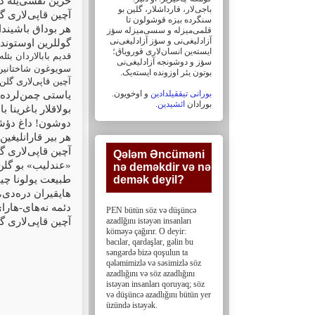
حزین نفسی‌یله دئ
باجی‌لار، ‏قارداشلار، گلین بو
آچین قاپی‌لاری !
سنگرده بیزه قوشولون تا
هر بوداق باشیندا
قلمی‌میزله و سسی‌میزله سؤز
آزادلیغی‌نی و سؤز ‏آزادلیغی‌نی
گوللرین اوستونده
ایسته‌ین انسان‌لاری قورویاق؛
قدیم بابالاردان بئل:
سؤز و دوشونجه آزادلیغی‌نی
سویوغون شاختانین 
بوتون یئر اوزونده ایسته‌یک. ‏
آچین قاپی‌لاری گلن!
بورانی تیققیلدادین
و اوخویون.
یاستی چمن‌لرده ا
.
ائشیدین
بورادان
بولاقلار باغرینا 
دوشون! داغ دؤشو
هر بیر قارانلیغین
آچین قاپی‌لاری !
Qələm Əncüməni
عندلیب» بو گلن 
nə deməkdir və nə
طبیعت یولونا چی
demək deyil?‎
هایقیران دره‌دی،
دئمه نه‌های‌-هار
PEN bütün söz və düşüncə
آچین قاپی‌لاری !
azadlğını istəyən insanları
köməyə çağırır. O deyir:
bacılar, ‎qardaşlar, gəlin bu
səngərdə bizə qoşulun ta
qələmimizlə və səsimizlə söz
azadlığını və söz ‎azadlığını
istəyən insanları qoruyaq; söz
və düşüncə azadlığını bütün yer
üzündə istəyək.