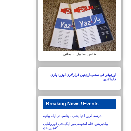
عکس: سئویل سلیمانی
اورتوقرافی سئمیناری‌نین قرارلاری اوزره یازی
قایدالاری
Breaking News / Events
مدرسه لرین آچیلیشی موناسیبتی ایله بیانیه
بیلدیریش:‏ قلم انجومنی‌نین ایکینجی قورولتایی
کئچیریلدی