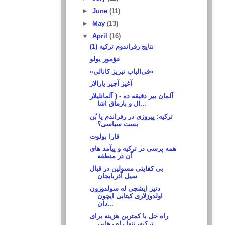
►
June
(11)
►
May
(13)
▼
April
(16)
نتایج رفراندوم ترکیه (1)
عؤمور یولو
«فی‌الباب تبریز کانالی»
آغیز آچیر یارالار
آلمان بیر دقیقه ده - ( آلمانلیلار
ال و بارماق اشا...
ترکیه: پیروزی در رفراندم یا بُن
بست سیاسی؟
قارا بولوت
همه پرسی در ترکیه و پیآمد های
آن در منطقه
بى كفايتى مسولين در قبال
سيل آذربايجان
دنیز ایشچی له سولدوزون
اولدوزلاری کیتابی ایچون
دان...
راه حل با کمترین هزینه برای
ترکیه، تنها راه رهایی ...