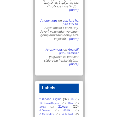
بنده پان ترکها با پان فارسها
یک تفاوت عمده دارندکه...
(more)
Anonymous
on
pan fars ha
pan turk ha
Sayın doktor Eliriza Bey,
deyerli yazınızdan ve olgun
görüşlerinizden dolayı size
teşekkür...
(more)
Anonymous
on
Ana dili
gunu seminar
yaşiyasiz ve tebrikler
sizlere bu heriket üçün...
(more)
Labels
"Dervish Oglu"
(32)
10
(1)
12GünlukDoyush
(1)
1Mai
(1)
21Azer
(20)
1may
(1)
4.Gewalt
(1)
80Illik
(1)
A.Memedov
(1)
A.Terbiat
(2)