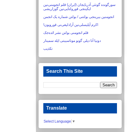
سورگونده گونئی آذربایجان (ایران) قلم انجومنی‌نین
ایکینجی قورولتایی‌نین گوزاریشی‏
انجومنین بیرینجی بولتنی / بولتن شماره یک انجمن
اکرم آیلیسلی‌نین آزادلیغی‌نی قورویون!‏
قلم انجومنی بولتن نشر ائده‌جک
دونیا آنا دیلی گونو موناسیبتی ایله سمینار
تکذیب
Search This Site
Translate
Select Language
▼