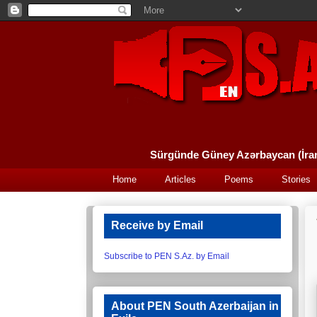
Home
Articles
Poems
Stories
Receive by Email
Subscribe to PEN S.Az. by Email
About PEN South Azerbaijan in