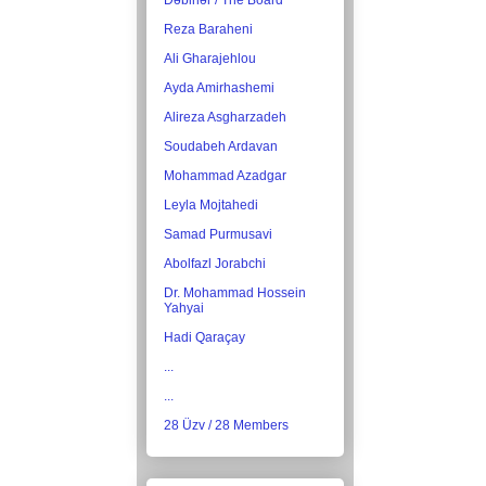
Dəbirlər / The Board
Reza Baraheni
Ali Gharajehlou
Ayda Amirhashemi
Alireza Asgharzadeh
Soudabeh Ardavan
Mohammad Azadgar
Leyla Mojtahedi
Samad Purmusavi
Abolfazl Jorabchi
Dr. Mohammad Hossein
Yahyai
Hadi Qaraçay
...
...
28 Üzv / 28 Members