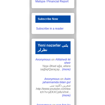
Maliyyə / Financial Report
Subscribe Now
Subscribe in a reader
Yeni nəzərlər یئنی
نظرلر
Anonymous
on
AWahedi iki
sheir
Yaşa Əhəd ağa, əllərə
sağlıq!Qaraçay...
(more)
Anonymous
on
Asim
jahannamda bitan gul
شعرین دکلمه سی
:http://www.youtube.com/wa
tch?v=yEKXCp8uVm4...
(more)