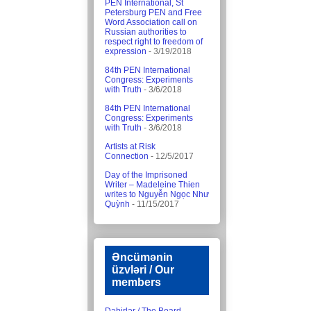
PEN International, St
Petersburg PEN and Free
Word Association call on
Russian authorities to
respect right to freedom of
expression
- 3/19/2018
84th PEN International
Congress: Experiments
with Truth
- 3/6/2018
84th PEN International
Congress: Experiments
with Truth
- 3/6/2018
Artists at Risk
Connection
- 12/5/2017
Day of the Imprisoned
Writer – Madeleine Thien
writes to Nguyễn Ngọc Như
Quỳnh
- 11/15/2017
Əncümənin
üzvləri / Our
members