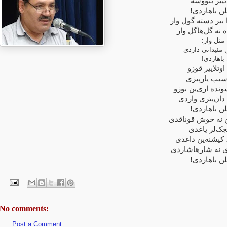
ییر بنؤوشه
گلن باهاردی
 بیر دسته گول وار
 نه گل‌هاگل وار
ه مثل وار
مئیدانی داردی
 باهاردی
وتلاییر قوزو
باسیب یارپیزی
نده اری‌ین بوزو
 دان‌یئری واردی
گلن باهاردی
«نه خوش قوناقدی
چک‌لر یاغدی
 کیشنه‌ین داغدی
ای نه شارهاشاردی
گلن باهاردی
No comments:
Post a Comment