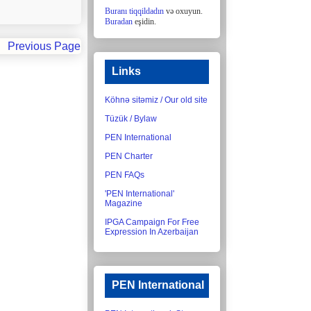
Buranı tiqqildadın
və oxuyun.
Buradan
eşidin.
Previous Page
Links
Köhnə sitəmiz / Our old site
Tüzük / Bylaw
PEN International
PEN Charter
PEN FAQs
'PEN International'
Magazine
IPGA Campaign For Free
Expression In Azerbaijan
PEN International