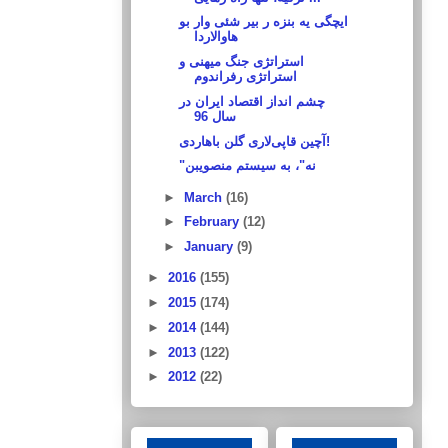
ایچگی یه بنزه ر بیر شئی وار بو
هاوالاردا
استراتژی جنگ میهنی و
استراتژی رفراندوم
چشم انداز اقتصاد ایران در
سال 96
آچین قاپی‌لاری گلن باهاردی!
"نه"، به سیستم منصویبن
►
March
(16)
►
February
(12)
►
January
(9)
►
2016
(155)
►
2015
(174)
►
2014
(144)
►
2013
(122)
►
2012
(22)