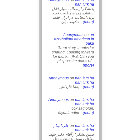
Anonymous
on
pan fars ha
pan turk ha
با تشکر از مقاله بسیار قابل
استفاده همراه مطالب خدید
برای اینجانب. در ایران فقط
حکومت پان...
(more)
Anonymous
on
an
azerbaijani american in
baku
Great story, thanks for
sharing. Looking forward
for more... :)PS. Can you
pls post the dates of...
(more)
Anonymous
on
pan fars ha
pan turk ha
یاشا قارداش...
(more)
Anonymous
on
pan fars ha
pan turk ha
cox sag olun.
faydalandim...
(more)
علی ادیبان
on
pan fars ha
pan turk ha
ضمن تشکر از آقای دکتر جهت
مطالب سودمندشان به نظر