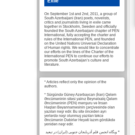
Exile
On September 1st and 2nd, 2011, a group of
South Azerbaijani (Iran) poets, novelists,
critics and journalists living in exile came
together in Stockholm, Sweden and officially
founded the South Azerbaijani chapter of PEN
International, fully accepting the charter and
rules of the International PEN, and founded
on the United Nations Universal Declaration
of Human rights. We would like to concentrate
our efforts on the lines of the Charter of the
International PEN to continue our efforts to
promote South Azerbaijan’s culture and
literature.
* Articles reflect only the opinion of the
authors.
* Sürgündə Güney Azərbaycan (İran) Qələm
Əncüməninin sitəsi yalnız Beynəlxalq Qələm
Əncüməninin (PEN) mənşuru və İnsan
Haqları Bəyannaməsinin çərçivəsində olan
yazıları nəşr edir. Bu sitə önceden ayrı
yerlərdə nəşr olunmuş yazıları təkcə
Əncümənin Dəbirlər Heyəti lazım gördükdə
yenidən nəşr edir.
* وبگاه انجمن قلم آذربایجان جنوبی (ایران) در تبعید