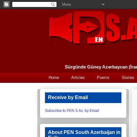
Home
Articles
Poems
Stories
Receive by Email
Subscribe to PEN S.Az. by Email
About PEN South Azerbaijan in