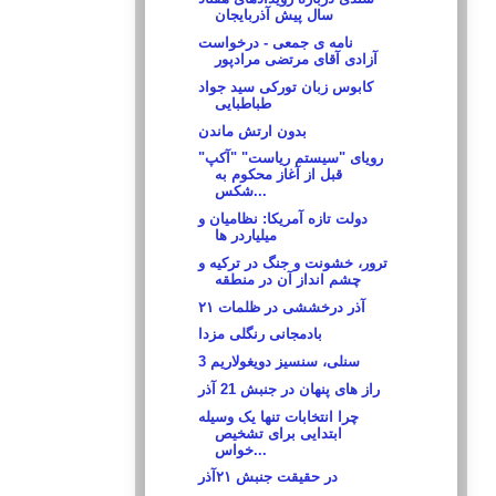
سال پیش آذربایجان
نامه ی جمعی - درخواست
آزادی آقای مرتضی مرادپور
كابوس زبان توركى سيد جواد
طباطبايى
بدون ارتش ماندن
رویای "سیستم ریاست" "آکپ"
قبل از آغاز محکوم به
شکس...
دولت تازه آمریکا: نظامیان و
میلیاردر ها
ترور، خشونت و جنگ در ترکیه و
چشم انداز آن در منطقه
۲۱ آذر درخششی در ظلمات
بادمجانی رنگلی مزدا
سنلی،‌ سنسیز دویغولاریم 3
راز های پنهان در جنبش 21 آذر
چرا انتخابات تنها یک وسیله
ابتدایی برای تشخیص
خواس...
در حقیقت جنبش ۲۱آذر