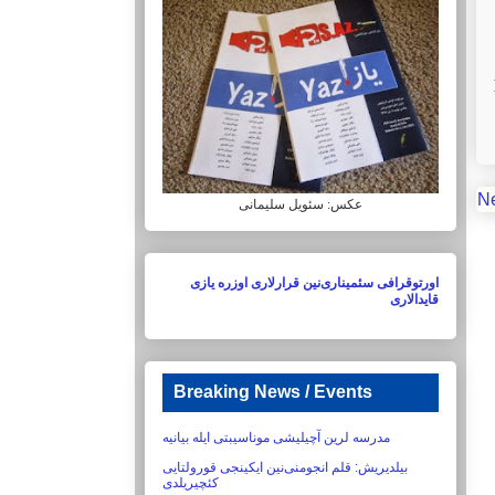
N
عکس: سئویل سلیمانی
اورتوقرافی سئمیناری‌نین قرارلاری اوزره یازی
قایدالاری
Breaking News / Events
مدرسه لرین آچیلیشی موناسیبتی ایله بیانیه
بیلدیریش:‏ قلم انجومنی‌نین ایکینجی قورولتایی
کئچیریلدی