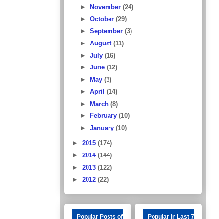
►
November
(24)
►
October
(29)
►
September
(3)
►
August
(11)
►
July
(16)
►
June
(12)
►
May
(3)
►
April
(14)
►
March
(8)
►
February
(10)
►
January
(10)
►
2015
(174)
►
2014
(144)
►
2013
(122)
►
2012
(22)
Popular Posts of
Popular in Last 7