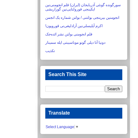
سورگونده گونئی آذربایجان (ایران) قلم انجومنی‌نین
ایکینجی قورولتایی‌نین گوزاریشی‏
انجومنین بیرینجی بولتنی / بولتن شماره یک انجمن
اکرم آیلیسلی‌نین آزادلیغی‌نی قورویون!‏
قلم انجومنی بولتن نشر ائده‌جک
دونیا آنا دیلی گونو موناسیبتی ایله سمینار
تکذیب
Search This Site
Translate
Select Language
▼