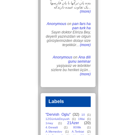
بنده پان ترکها با پان فارسها
یک تفاوت عمده دارندکه...
(more)
Anonymous
on
pan fars ha
pan turk ha
Sayın doktor Eliriza Bey,
deyerli yazınızdan ve olgun
görüşlerinizden dolayı size
teşekkür...
(more)
Anonymous
on
Ana dili
gunu seminar
yaşiyasiz ve tebrikler
sizlere bu heriket üçün...
(more)
Labels
"Dervish Oglu"
(32)
10
(1)
12GünlukDoyush
(1)
1Mai
(1)
21Azer
(20)
1may
(1)
4.Gewalt
(1)
80Illik
(1)
A.Memedov
(1)
A.Terbiat
(2)