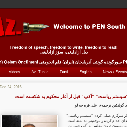
Freedom of speech, freedom to write, freedom to read!
دیل آزادلیغی، سؤز آزادلیغی
Sürgünde 
Videos
Az. Turkic
Farsi
English
News / Events
Dec 24, 2016
"سیستم ریاست" "آکپ" قبل از آغاز محکوم به شکست است
 گولتکین
ترجمهء:
علی قره جه لو
دیگر سرگرم عملی کردن "سیستم ریاستی
 بدان اقدام کرده و موفقیتی نداشته است
پوزیسیون درون مجلس به آکپ جسارت