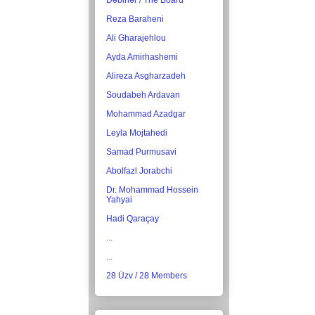
Dəbirlər / The Board
Reza Baraheni
Ali Gharajehlou
Ayda Amirhashemi
Alireza Asgharzadeh
Soudabeh Ardavan
Mohammad Azadgar
Leyla Mojtahedi
Samad Purmusavi
Abolfazl Jorabchi
Dr. Mohammad Hossein
Yahyai
Hadi Qaraçay
...
...
28 Üzv / 28 Members