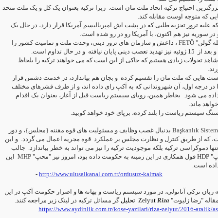
 بزرگترین احتیاج ترکیه اتحاد ملت مان است
زیرا ترکیه بعنوان یک کل و یک ملت متحد
هایی که متوجه اوست مقابله کند
ه است که علیه ترور تجزیه طلبی که در پشت اش امپریالیسم آمریکا قرار دارد، در حال یک
در سوریه نیز هم اکنون، با آمریکا رو در رو شده است
، داعش و سازمان های ترور دینی، وحدت ملت و تمامیت کشور را
FETÖ
"له گولن
 بعد از
15 ژوئیه نیز تهدید تعصب دینی پایان نیافته
و در حال تداوم است.
 شاهد تحولات زیادی هستیم که حاکی از این است که می خواهند ترکیه را بلحاظ
رند
ست هایی که ملت مان را تقسیم کرده
و بجان هم بیاندازد، در خدمت دشمن قرار
 در درجه اول، آن شهروندانی که به آکپ رای داده اند، و از طرف قشرهای مختلف
اده می شود
بخاطر همین، رویای سیستم ریاست قبل از آغاز، بعنوان یک اقدام
واهد ماند
ه سنگ سیستم ریاست را بلند کرده، برپای خود خواهد کوبید
بدنبال غصب وظایف و مسئولیت های قوه مقننه {مجلس}، و دور
Başkanlık Sistem
، که از طریق کنترل و نظارت مجلس بر عملکرد
قوه مجریه اعمال می گردد.
و این
ها دموکراسی ترکیه بلکه موجودیت ترکیه را نیز می تواند به خطر بیاندازد
جالب
این
MHP
قول همکاری در این زمینه به حکومت داده بود، امروز نیز "محپ"
HDP
دپ
داده است
-
http://www.ulusalkanal.com.tr/ordusuz-kalmak
ه زبان ترکی آناتولی، در مورد سیستم ریاست و بهانه ها و اصرار حکومت آکپ در این
گر مسائل ترکیه در لینک زیر مراجعه کنند.
تحلیل
Zelyut
Riza
 مقاله "رضا زلیوت
https://www.aydinlik.com.tr/kose-yazilari/riza-zelyut/2016-aralik