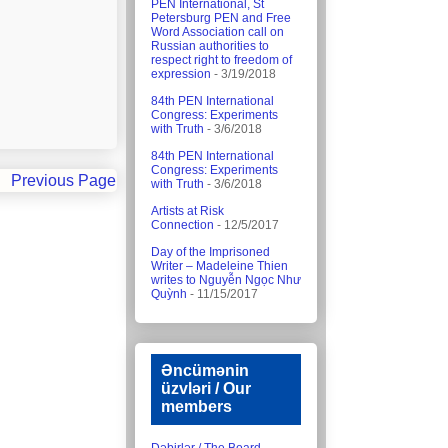
PEN International, St
Petersburg PEN and Free
Word Association call on
Russian authorities to
respect right to freedom of
expression
- 3/19/2018
84th PEN International
Congress: Experiments
with Truth
- 3/6/2018
84th PEN International
Congress: Experiments
Previous Page
with Truth
- 3/6/2018
Artists at Risk
Connection
- 12/5/2017
Day of the Imprisoned
Writer – Madeleine Thien
writes to Nguyễn Ngọc Như
Quỳnh
- 11/15/2017
Əncümənin
üzvləri / Our
members