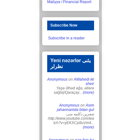
Maliyyə / Financial Report
Subscribe Now
Subscribe in a reader
Yeni nəzərlər یئنی
نظرلر
Anonymous
on
AWahedi iki
sheir
Yaşa Əhəd ağa, əllərə
sağlıq!Qaraçay...
(more)
Anonymous
on
Asim
jahannamda bitan gul
شعرین دکلمه سی
:http://www.youtube.com/wa
tch?v=yEKXCp8uVm4...
(more)