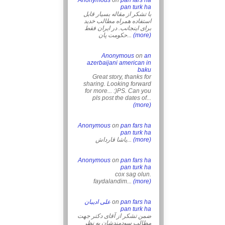
Anonymous
on
pan fars ha
pan turk ha
با تشکر از مقاله بسیار قابل
استفاده همراه مطالب خدید
برای اینجانب. در ایران فقط
حکومت پان...
(more)
Anonymous
on
an
azerbaijani american in
baku
Great story, thanks for
sharing. Looking forward
for more... :)PS. Can you
pls post the dates of...
(more)
Anonymous
on
pan fars ha
pan turk ha
یاشا قارداش...
(more)
Anonymous
on
pan fars ha
pan turk ha
cox sag olun.
faydalandim...
(more)
علی ادیبان
on
pan fars ha
pan turk ha
ضمن تشکر از آقای دکتر جهت
مطالب سودمندشان به نظر