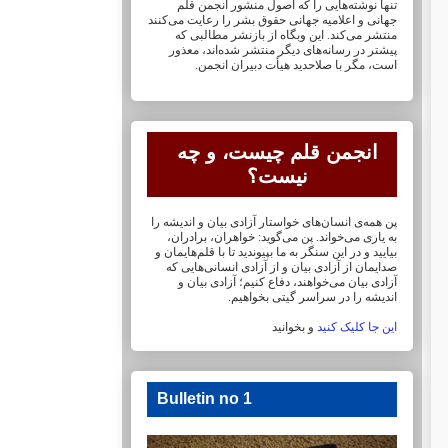
تنها نوشته‌هایی را که اصول منشور انجمن قلم
جهانی و ‏اعلامیه جهانی حقوق بشر را رعایت می‌کنند
منتشر می‌کند. این وبگاه از بازنشر مطالبی که
پیشتر در ‏رسانه‌های دیگر منتشر شده‌اند، معذور
است، مگر با صلاحدید هیأت دبیران انجمن.
انجمن قلم چیست، و چه
نیست؟
پن همه‌ی انسان‌های خواستار آزادی بیان و اندیشه را
به یاری می‌خواند. پن می‌گوید: خواهران، ‏برادران،
بیایید و در این سنگر به ما بپیوندید تا با قلم‌هایمان‏ و
صدایمان از آزادی بیان و از آزادی ‏انسانی‌هایی که
آزادی بیان می‌خواهند، دفاع کنیم؛ آزادی بیان و
اندیشه را در سراسر گیتی ‏بخواهیم.
این جا کلیک کنید
و بخوانید
Bulletin no 1