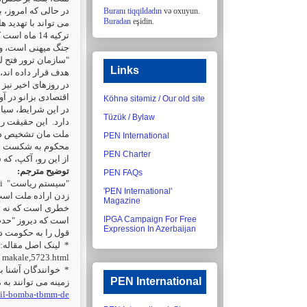
در حالی که امروز،.
Buranı tiqqildadın
və oxuyun.
Buradan
eşidin.
می تواند با تهدید .
ترکیه 14 ما
جنگ میهنی است، و .
سازمان ترور فتح ل"
Links
هدف قرار داده اند، و
در روزهای اخیر نیز
اقتصادی بزانو در آو.
Köhnə sitəmiz / Our old site
در این شرایط، سیا
Tüzük / Bylaw
دارد.
این حقیقت را
ملت مان تشخیص د.
PEN International
محکوم به شکست خ.
PEN Charter
از این رو، آکپ، ک.
توضیح مترجم:
PEN FAQs
i
"سیستم ریاست"
'PEN International'
زدن اراده ملت است
Magazine
خطری است که نه تن.
IPGA Campaign For Free
است که دیروز "ح"
Expression In Azerbaijan
قول را به حکومت .
لینک اصل مقاله:
*
makale,5723.html
خوانندگان آشنا ب
*
PEN International
زمینه می توانند به"
/asil-bomba-tbmm-de