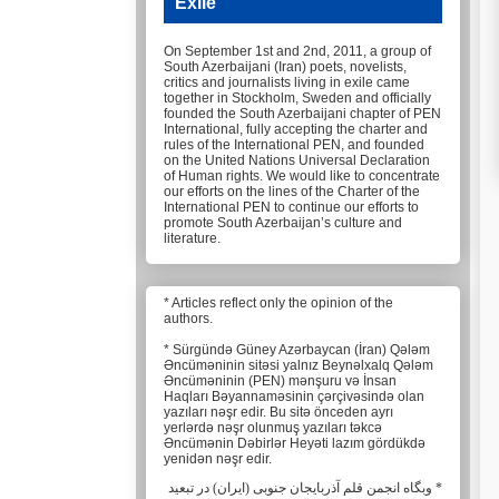
Exile
On September 1st and 2nd, 2011, a group of
South Azerbaijani (Iran) poets, novelists,
critics and journalists living in exile came
together in Stockholm, Sweden and officially
founded the South Azerbaijani chapter of PEN
International, fully accepting the charter and
rules of the International PEN, and founded
on the United Nations Universal Declaration
of Human rights. We would like to concentrate
our efforts on the lines of the Charter of the
International PEN to continue our efforts to
promote South Azerbaijan’s culture and
literature.
* Articles reflect only the opinion of the
authors.
* Sürgündə Güney Azərbaycan (İran) Qələm
Əncüməninin sitəsi yalnız Beynəlxalq Qələm
Əncüməninin (PEN) mənşuru və İnsan
Haqları Bəyannaməsinin çərçivəsində olan
yazıları nəşr edir. Bu sitə önceden ayrı
yerlərdə nəşr olunmuş yazıları təkcə
Əncümənin Dəbirlər Heyəti lazım gördükdə
yenidən nəşr edir.
* وبگاه انجمن قلم آذربایجان جنوبی (ایران) در تبعید