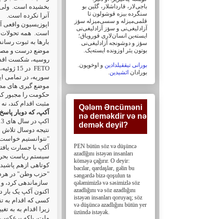
باجی‌لار، ‏قارداشلار، گلین بو
بخشیده است.
ولی 
سنگرده بیزه قوشولون تا
آنرا نکرده است.
قلمی‌میزله و سسی‌میزله سؤز
اپوزیسیون واقعی آ
آزادلیغی‌نی و سؤز ‏آزادلیغی‌نی
است.
همه تحولات م
ایسته‌ین انسان‌لاری قورویاق؛
بارها به ثبوت رسا.
سؤز و دوشونجه آزادلیغی‌نی
بوتون یئر اوزونده ایسته‌یک. ‏
موضع درست و مصمم 
روسیه، شکست اقدام"
بورانی تیققیلدادین
و اوخویون.
در 15 ژ
FETO
.
ائشیدین
بورادان
سوریه، در تمامی ،
موضع گیری های مصم
حکومت را مجبور کر
مثبت اقدام کند، ن.
Qələm Əncüməni
آکپ، که دوبار پاسخ 
nə deməkdir və nə
اکپ در سال های 2013 – 2012 همراه سه حزب دیگر مجلس، آغاز به تدوین قانون اساسی جدید کرد.
demək deyil?‎
نتیجه دوسال تلاش .
نتوانستیم خواست .
PEN bütün söz və düşüncə
azadlğını istəyən insanları
سیستم ریاست بحرک
köməyə çağırır. O deyir:
کوتاهی ازهم پاشید.
bacılar, ‎qardaşlar, gəlin bu
حزب وطن" در هردو"
səngərdə bizə qoşulun ta
سازماندهی کرد، .
qələmimizlə və səsimizlə söz
azadlığını və söz ‎azadlığını
اکنون آکپ یک بار .
istəyən insanları qoruyaq; söz
کسی که اقدام به ت.
və düşüncə azadlığını bütün yer
زیرا اقدام به به ت
üzündə istəyək.
ملت، بلکه برعکس،.