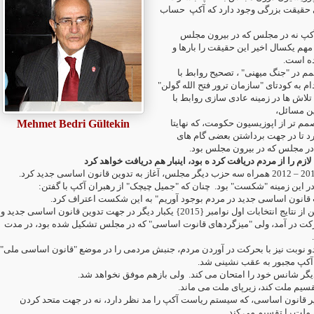
حقیقت بزرگی وجود دارد که آکپ
حساب
کپ نه در مجلس که در بیرون مجلس
هم یکسال اخیر این حقیقت را بارها و
نده است
در "جنگ میهنی" ، تصحیح روابط با
 به کودتای "سازمان ترور فتح الله گولن
وئیه، تلاش ها در زمینه عادی سازی روابط با
این مسائل
Mehmet Bedri Gültekin
م تر از اپوزیسیون حکومت، که نهایتا
د تا در جهت برداشتن بعضی گام های
ه در مجلس که در بیرون مجلس بود
لازم را از مردم دریافت کرد ه بود، اینبار هم دریافت خواهد کرد
در این زمینه "شکست" بود
چنان که "جمیل چیچک" از رهبران آکپ با گفتن:
"قانون اساسی جدید در مردم بوجود آوریم" به این شکست اعتراف کرد
آکپ با جسارت یافتن از نتایج انتخابات اول نوامبر {2015} یکبار دیگر در جهت تدوین قانون اساسی جدید و
ت در آمد، ولی "میزگردهای قانوت اساسی" که در مجلس تشکیل شده بود، در مدت
" نوبت نیز با بحرکت در آوردن مردم، جنبش مردمی را در موضع "قانون اساسی ملی
و آکپ مجبور به عقب نشینی شد
دیگر شانس خود را امتحان می کند
ولی بازهم موفق نخواهد شد.
قسیم ملت کند، زیرپای ملت می ماند
غییر قانون اساسی، که سیستم ریاست آکپ را مد نظر دارد، نه در جهت متحد کردن
 ملت را تقسیم می کند