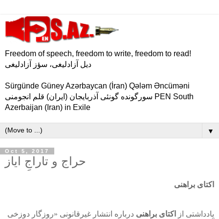
Freedom of speech, freedom to write, freedom to read!
دیل آزادلیغی، سؤز آزادلیغی
Sürgünde Güney Azərbaycan (İran) Qələm Əncüməni
سورگونده گونئی آذربایجان (ایران) قلم انجومنی PEN South
Azerbaijan (Iran) in Exile
▼
Oct 5, 2017
حراج و تاراجِ ایاز
اکتای براهنی
یادداشتی از
اکتای براهنی
درباره انتشار غیرقانونی «روزگار دوزخی