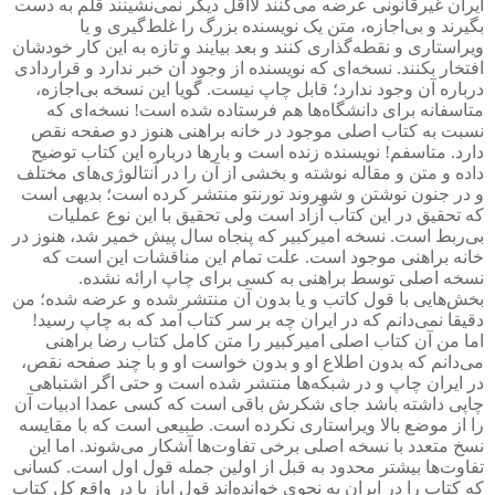
ایران غیرقانونی عرضه می‌کنند لااقل دیگر نمی‌نشینند قلم به دست
بگیرند و بی‌اجازه، متن یک نویسنده بزرگ را غلط‌گیری و یا
ویراستاری و نقطه‌گذاری کنند و بعد بیایند و تازه به این کار خودشان
افتخار بکنند. نسخه‌ای که نویسنده از وجود آن خبر ندارد و قراردادی
درباره آن وجود ندارد؛ قابل چاپ نیست. گویا این نسخه بی‌اجازه،
متاسفانه برای دانشگاه‌ها هم فرستاده شده است! نسخه‌ای که
نسبت به کتاب اصلی موجود در خانه براهنی هنوز دو صفحه نقص
دارد. متاسفم! نویسنده زنده است و بارها درباره این کتاب توضیح
داده و متن و مقاله نوشته و بخشی از آن را در آنتالوژی‌های مختلف
و در جنون نوشتن و شهروند تورنتو منتشر کرده است؛ بدیهی است
که تحقیق در این کتاب آزاد است ولی تحقیق با این نوع عملیات
بی‌ربط است. نسخه امیرکبیر که پنجاه سال پیش خمیر شد، هنوز در
خانه براهنی موجود است. علت تمام این مناقشات این است که
نسخه اصلی توسط براهنی به کسی برای چاپ ارائه نشده.
بخش‌هایی با قول کاتب و یا بدون آن منتشر شده و عرضه شده؛ من
دقیقا نمی‌دانم که در ایران چه بر سر کتاب آمد که به چاپ رسید!
اما من آن کتاب اصلی امیرکبیر را متن کامل کتاب رضا براهنی
می‌دانم که بدون اطلاع او و بدون خواست او و با چند صفحه نقص،
در ایران چاپ و در شبکه‌ها منتشر شده است و حتی اگر اشتباهی
چاپی داشته باشد جای شکرش باقی است که کسی عمدا ادبیات آن
را از موضع بالا ویراستاری نکرده است. طبیعی است که با مقایسه
نسخ متعدد با نسخه اصلی برخی تفاوت‌ها آشکار می‌شوند. اما این
تفاوت‌ها بیشتر محدود به قبل از اولین جمله قول اول است. کسانی
که کتاب را در ایران به نحوی خوانده‌اند قول ایاز یا در واقع کل کتاب