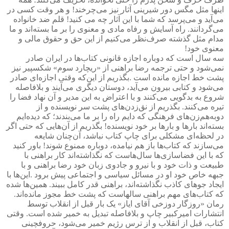
اینها مثل مگس دور شیرینی آثار نیز می‌چرخند! و هر وقت کسی در
می‌آید و می‌پرسد که شما با این آثار چه می کنید! قلم ضد خانواده
می‌گردانند. راه آسایش و رفاه مادی و معنوی را بر ما بسته‌اند و ما
مدام مثل گذشته صرف‌نظر می‌کنیم از این حق و حقوق مالی و
معنوی خود
!
سه سال است که دوباره اجازه قانونی کتاب‌ها در ایران صادر
نمی‌شود و حتی ترجمه رضا براهنی از «ریچارد سوم» شکسپیر نیز
پشت خط اجازه مانده است
.
بگذریم از این‌که وقتی اجازه‌ای صادر
می‌شود و کتابی بیرون می‌آید، دوستان دیگری می‌آیند و بلافاصله
شروع به بدگویی می‌کنند و با اعتراض به این مدیر و آن نهاد فضا را
تیره می‌کنند. بگذریم از نق‌زدن‌های پشت سر نویسنده و از
دو‌به‌هم‌زن‌های فرهنگی که دایم راه را بر ما می‌بندند؛ که دیده‌ایم
بسته‌اند بارها و بارها بر خود نویسنده! بگذریم از آن‌هایی که حتی اگر
در لحظه‌ای مشکلی برای چاپ کتاب نباشد، آن‌چنان شایعه
می‌سازند که کتاب‌ها باز هم نیامده، دوباره ممنوع شوند! باور کنید
که با این فضاسازی‌ها سال‌هاست که نگذاشته‌اند کار براهنی با
طبیعت و ذات خود و با نیرو و جادوی زبان خود رضا براهنی و با
جبهه خاص خود او در مسائل سیاسی و اجتماعی پیش برود
.
این‌ها با
ایجاد جوهای کاذب نگذاشته‌اند، براهنی قدر کامل ببیند. همین‌ها شده
که کتاب‌های مهم براهنی سالهاست که پشت خط مجوز مانده‌اند
.
رمان «روزگار دوزخی آقای ایاز» یک‌ بار قبل از انقلاب توسط
انتشارات امیرکبیر چاپ و بلافاصله تبدیل به خمیر شده است. وقتی
کتاب، قبل از انقلاب و از ترس رژیم خمیر می‌شود، حروفچینی