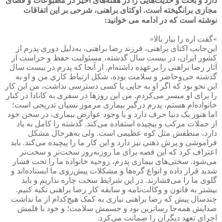
دارد و بحث و حدیث‌هایی را در هفته‌های اخیر در مطبوعات و فضای
مجازی برانگیخته است. اوکتای براهنی، شرحی بر این اتفاقات
نوشته است که در ادامه می خوانید
:
«
گفت اره را بیار بالا
»
این‌جانب اکتای براهنی، فرزند رضا براهنی، به‌دلیل دوری پدرم از
کشور ایران، در بیست سال گذشته، مسئولیت حفظ و حراست از
آثار رضا براهنی را برعهده داشته‌ام. از آنجا که پدرم در بیست سال
گذشته حی‌وحاضر و سلامت بوده، شکل ارتباط کاری من و او به
این نحو بود که اگر او به جایی یا کسی دسترسی نداشت، من این کار
را برای او میسر می‌کردم. من این روزها در سفری به کانادا در کنار
خانواده‌ام هستم، پدرم درگیر بیماری مرموز نسیان تدریجی است؛
اما هنوز یک دنیا حرف دارد و با وجود عوارض بیماری، در سخن خود
از جملات مرکب و پیچیده استفاده می‌کند. گذشته را کامل به یاد
دارد، منطقش مثل کوه عظیمی است. ولی به‌هرحال مشکل
فراموشی و پرش ذهنی نیز دارد و این کار ما را پیچیده می‌کند. باید
اعتراف کرد که این قصه برای ما روز‌به‌روز سخت‌تر و سخت‌تر
می‌شود. سختی‌های بیماری پدرم، روحیه خانواده ما را تحت فشار
شدید قرار داده و انواع گره‌ها و مشکلات پیش‌روی ما ایستاده‌اند و
گلوی ما را می‌فشارند. در این شرایط سخت چاره نداریم و باید
بیشتر به قانون و وکالت‌نامه و سابقه کار رضا براهنی تکیه کنیم.
چندسال پیش که رضا براهنی نیازی به کمک هیچ‌کدام از ما نداشت
صدایش همه‌جا رساترین بود و جسمش سلامت؛ و خود با قلمش
اجرای تعهد دیگران را ضمانت می‌کرد
.