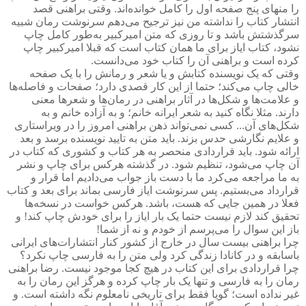
را منهای پنج صفحه اول را کامل خوانده‌اند. وقتی براهنی قصد
انتشار کتاب را نداشته من نیز ترجیح می‌دهم سرنوشت رمان شبیه
سرگذشتش باشد و تا روزی که متن امیرکبیر به‌طور کامل چاپ
نشود، کتاب ایاز برای ما همان کتاب است که قبلا امیرکبیر چاپ
کرده است و براهنی آن را کتاب خود می‌دانست
.
وقتی که یک نویسنده کتابش و یا شعر و رمانش را با یک صفحه
خالی چاپ می‌کند؛ حتما از این کار قصدی دارد؛ صفحات و فاصله‌ها
و علامت‌ها و شکل‌ها در آثار براهنی در رمان‌ها و شعرها معنی
دارند. مثلا نگاه کنید به شعر ایرانه خانم؛ و به آزاده خانم و به
شکل‌های آن... کسی نمی‌تواند ذهن براهنی امروز را در ویراستاری
و علایم نگارشی حدس بزند. باید متن به تایید نویسنده برسد و بعد
ارائه شود. باید قراردادی منحصر به هر کتاب و کشوری که کتاب در
آن چاپ می‌شود، تنظیم شود. در گذشته هرکس برای چاپ و نشر
به ما مراجعه می‌کرد ما با دست باز جواب می‌دادیم اما قرار و
قرارداد می‌بستیم. پس سرنوشت ایاز فارسی بماند برای بعد و کتاب
فعلا در همین جایی که هست، باشد. هرکس خواست در نسخه‌ها
تحقیق کند لازم نیست حتما یک بار ایاز را برای خودش چاپ کند! و
باز این سوال را می‌پرسم از خودم و نه از شما
!
چرا براهنی بیست سال در خارج از کشور کنار انتشارات‌های ایرانی
باسابقه و در کانادا زندگی کرد ولی متن را به فارسی چاپ نکرد؟
چرا قراردادی برای این کتاب در هیچ کجا موجود نیست. رضا براهنی
رمان را به فارسی و تنها یک ‌بار چاپ کرده و هرگز این رمان را به
غیر نداده است؛ گویا فقط برای تاریخی نامعلوم نگه داشته است. و