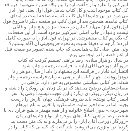
امیرکبیر را ندارد و از «گفت اره را بیار بالا» شروع می‌شود. درواقع
کل کتاب موجود است و کل کتاب شامل قول اول یعنی قول ایاز
می‌شود. در این چاپ‌ها قول کاتب که سه صفحه است در ابتدای
کتاب نیامده. همچنین بعد از قول کاتب دو صفحه دیگر تا شروع قول
اول (قول ایاز) می‌آید که این دو صفحه نیز در هیچ چاپ و فایلی
نیست و تنها در چاپ اصلی امیرکبیر موجود است. از این صفحات
که بگذریم کتاب منتشرشده در تهران، قول ایاز را به صورت کامل
آورده؛ گرچه ما دقیقا نسبت به نحوه حروفچینی آن آگاه نیستیم؟
ولی متن اصلی کتاب همانست که چاپ شده
.
تصویر دو صفحه قبل
از آغاز قصه را در اینجا می‌آورم
.
در سال دو هزار میلادی رضا براهنی تصمیم گرفت که کتاب
«روزگار دوزخی آقای ایاز» به فرانسه ترجمه و چاپ شود.
انتشارات فایار در فرانسه این پیشنهاد را داد. از سال دو هزار تا
دوهزارو‌هفت، چهار کتاب از براهنی به زبان فرانسه ترجمه و چاپ
شدند. هر کتابی سیاستی مخصوص به خود دارد. براهنی در
مصاحبه‌هایش توضیح می‌دهد که در یک زبان این رویکرد را داشته و
در زبان دیگر، رویکردی دیگر؛ و این عجیب نیست؛ وقتی یک نفر
اینقدر کتاب نوشته، باید ظروف فرهنگی جهان آثارش را درست
بچیند. اما در ماه اخیر سایت «ناممکن» یا آقایی به نام «پرهام
شهرجردی» بدون اطلاع خانواده و از همه مهمتر بی‌هیچ قراردادی با
شخص رضا براهنی؛ کتاب‌های موجود از انواع چاپ‌های رمان
«روزگار دوزخی آقای ایاز» را بر می‌دارند و به یک متن دست پیدا
کرده؛ در آمازون می‌فروشند. باید گفت که کسانی که کتاب را در