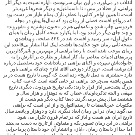
انقلاب در می‌آورد. در این میان سرنوشتِ «ایاز» نسبت به دیگر آثار
براهنی، از «طلا در مس» تا «اسماعیل» و دیگر شعرها غریب‌تر
است. تا همین اواخر کتابی با عطفِ نازک به‌نامِ «ایاز
»
در دست بود
که درواقع افست فصلی از رمان بود که سال‌ها پیش در مجله
فردوسی چاپ شده و تکه‌هایی هم در «جنون نوشتن» و «شهروند»
و چند جای دیگر درآمده بود، اما یکباره نسخه کامل رمان یا همان
«قولِ اول» سر رسید و افست شد در ٤٢٤
صفحه، و پیداشدنِ
نسخه ثانی رمان خود حکایت‌ها داشت. اینک اما انتشار بی‌قاعده این
رمان موجب شده است تا رضا براهنی از مهم‌ترین و تاثیرگذارترین
پرتره‌های ادبیات معاصر ما، کارِ انتشار و نظارت بر آثارش را به
خانواده‌اش سپرده و اکتای براهنی در یادداشت خود به‌تفصیل درباره
آن نوشته است. «روزگار دوزخی آقای ایاز» چنان‌که براهنی باور
دارد «نیشتری به دمل تاریخ» زده است که گویی تا تاریخ هست در بر
همین پاشنه می‌چرخد. براهنی در جایی گفته است که سه کتاب
بزرگ پشت‌سر ایاز قرار دارند: یکی تواریخ هرودوت، دیگری تاریخ
بیهقی و البته تذکره‌اولیای عطار. که به دوهزار و هزار سال و
هشتصد سال پیش برمی‌گردد. ده‌ها کتاب دیگر هم هست از
مکتوبات عین‌القضات تا رستم‌التواریخ و از این است که براهنی
می‌گوید زمان در این رمان ابعاد دیگری دارد و دوهزار و پانصد سال
تاریخ ایران هم هست و ایاز که در تمام قرون تکرار می شود.
براهنی در این رمان تصویر یکه و متفاوتی از تاریخ به دست می‌دهد
اما جدا از داستان رمان، «ایاز» و انتشار آن خود داستان پرماجرایی