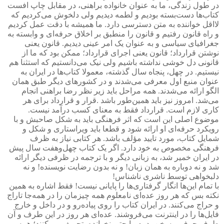
در طول زندگی، ما به عنوان خانواده براهنی، در مقابل چاپ افست
کتاب‌ها دست‌بسته بودیم و لطمه دیدیم ولی دلخوش می‌کردیم که
لااقل خواننده به متن دسترسی دارد. ما همیشه با دقت عمل کردیم
و راه قانون رفتیم و قانون را منطبق بر اخلاق حرفه‌ای و وابسته به
جغرافیای سیاسی و به عنوان یک امر عینی دیدیم. قانون یعنی
نوشتن قرارداد؛ قانون یعنی اجرای قرارداد؛ ممکن بود که ما از
قانونی دل خوشی نداشته باشیم ولی نیک می‌دانستیم که استثنا هم
نیستیم. در چهل، پنجاه سال گذشته، معمولا کتاب‌ها در ایران به
عنوان منبع اول معرفی می‌شدند و در کشورهای دیگر طبق همان
الگو ارائه می‌شدند. همه مراحل باید زیر نظر رضا براهنی انجام
می‌شد. امروز نیز باید همین‌طور باشد
.
قرار و قرارداد برای هر
کاری لازم است. قرارداد فقط به معنای کسب درآمد نیست.
موضوع اصلی این است که اثر فرهنگی باید به شکل صاحبش و با
رویکرد حرفه‌ای او ارائه شود و قطعا باید ویراستاری و شکل و
شمایل کتاب، مورد تایید مؤلف باشد. هر کتابی نیاز به ظرف
فرهنگی مخصوص به خود دارد. اگر یک کتاب چهل‌و‌هفت سال پیش
در ایران خمیر شد، به زبانی دیگر و با ترجمه در ظرفی دیگر ارائه
شد و نه دوباره به همان زبان! و نه بدون رضایت نویسنده! و نه
دلبخواهی توسط ناشری ناشناس
!
با تمام این‌ها انگار گرفتاری‌ها را پایانی نیست! فقط اشاره به همین
نکته بس که هر روز عده‌ای نامعلوم همه چیزمان را در همه‌جا تاراج
و حراج می‌کنند. در ایران کتاب را روی پیاده‌رو و در داخل و خارج
فایل‌ها را در اینترنت می‌فروشند. عده‌ای هر روز در این طرف و آن
طرف حرف و سخن پدرم را حتی نخوانده، تحریف می‌کنند؛ همه