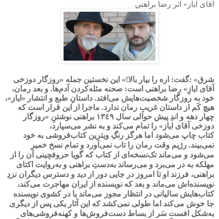
آقای ایاز» اثر رضا براهني
شرق
: «
گفت: اره را بیار بالا!» این نخستین جمله «روزگار دوزخی
آقای ایازِ» رضا براهنی است: صحنه مثله‌کردن آدم‌ها. و بعد رمان،
خود به روزگار شخصیت‌هایش می‌افتد. داستانِ طبع و انتشار «ایاز»،
هیچ کَم از داستان غریبِ رمان ندارد. ماجرا از این قرار است که
چهار دهه و اندِ پیش حوالی سال ١٣٤٩ براهنی نوشتنِ «روزگار
دوزخی آقای ایاز» را تمام می‌کند و به نشر می‌سپارد،
کتاب چاپ می‌شود اما هرگز رنگِ ویترین کتاب‌فروشی به خود
نمی‌بیند. رژیم وقت رمان را تاب نمی‌آورد و تمام نسخ خمیر
می‌شود و می‌ماند تک‌نسخه‌ای از کتاب که گویا حروفچینی آن را از
مهلکه به در می‌برد و می‌رساند به‌دستِ براهنی و به‌روایت اکتای
براهنی، فرزند او تا امروز در جایی دور از دید و دسترس دیگران نزدِ
نویسنده‌اش می‌ماند و بعد که نویسنده از ایران مهاجرت می‌کند،
کتاب‌هایش سالیانی در انتظار مجوز می‌ماند یا در کشوی نویسنده
جا خوش می‌کند اما طولی نمی‌کشد که این آثار یکی پس از دیگری
به‌شکل افست سَر از بساط دست‌فروش‌ها و کهنه‌فروشی‌های