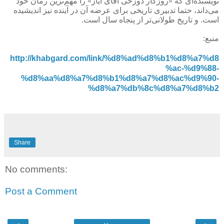
نویسنده‌ای که «روزگار دوزخی آقای ایاز» را مهم‌ترین رمان خود
می‌داند، حتما تدبیری تاریخی برای عرضه آن در آینده نیز اندیشیده
است. و تاریخ طولانی‌تر از پنجاه سال است
.
منبع:
http://khabgard.com/link/%d8%ad%d8%b1%d8%a7%d8
%ac-%d9%88-
%d8%aa%d8%a7%d8%b1%d8%a7%d8%ac%d9%90-
%d8%a7%db%8c%d8%a7%d8%b2
Share
No comments:
Post a Comment