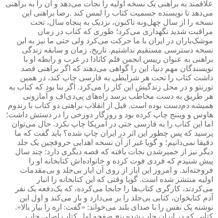
علاقمند به براهنی یک نسخه اولیه را نجات می‌دهد و آن را به براهنی
می‌دهد تا نویسنده جسمیت کتاب را لمس کند
.
رضا براهنی این
نسخه را از سال چهل‌و‌نه تاکنون، نزدیک به پنجاه‌ سال، تحت
مراقبت شدید نگهداری می‌کرد؛ طوری که کتاب در زمان
موشک‌باران در ایران با ما حرکت می‌کرد ولی حتی ما نیز به این
نسخه دسترسی مستقیم نداشتیم. تاریخ، زمان و سابقه زندگی
براهنی به عنوان رییس انجمن قلم کانادا در غرب و رابطه او با
نویسندگان مهم دنیا، این را گواهی می‌دهند که اگر براهنی قصد
داشت کتاب را تحت هر شرایطی به فارسی چاپ کند، در همین
تورنتو و در محل زندگیش این کار را می‌کرد. اگر بنا بود که کتاب به
هر طریق به دست مخاطب برسد راه‌های پی‌دی‌اف و آمازونی
همیشه دم‌دست بوده است. قبل از انقلاب براهنی دو کتاب با رندوم
هاوس و وینتج چاپ کرده بود و روزگار دوزخی را در دستش داشت؛
اما این کتاب را به فارسی حتی در آمریکا چاپ نکرد. حال می‌توان
پرسید که پس چطور این اثر در ایران چاپ شده؟ باید گفت که ما
دقیقا نمی‌دانیم؛ و گویا غیر از آن نسخه اهدایی حروفچین یک جلد
دیگر نیز از خمیرشدن نجات یافته که قصه دیگری دارد: چند سال
پیش شنیدم که فردی فوت کرده و خانواده‌اش کتابخانه او را
فروخته‌اند. و امروز این ایاز از روی آن ایاز بی‌جلد و بی‌مقدمات
اولیه منتشر شده است. گویا وقتی که این کتابخانه را انبار
می‌کردند، کارگری کتاب‌ها را جابجا می‌کرده، که یک‌دفعه یک نفر
آدم کتابخوان، کتابی بی‌جلد را بر می‌دارد و باز می‌کند و اول این
نوشته یک نفس را با صدای بلند می‌خواند: «گفت: اره را بیار بالا
.»
کتابی که در ایران چاپ شده پنج صفحه اول کتاب اصلی چاپ