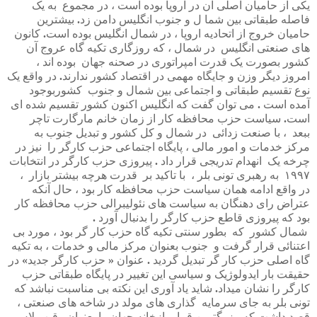
یکی
از
حامیان
اصلی
آن
در
اروپا
بوده
است
،
در
مجموع
به
یک
فاصله
طبقاتی
بین
شما
ل
و
جنوب
انگلیس
دامن
زد
.
بیشترین
حامیان
خروج
از
اتحادیه
اروپا
،
در
شمال
انگلیس
بوده
است
.
کانون
های
صنعتی
انگلیس
در
شمال
،
که
روزگاری
تکیه
گاه
عروج
آن
کشور
بصورت
یک
قدرت
امپراتوری
در
صحنه
جهان
بوده
اند
،
امروز
دیگر
وزن
و
جایگاه
مهمی
در
اقتصاد
کشور
ندارند
.
در
واقع
یک
نوع
تقسیم
طبقاتی
و
اجتماعی
بین
شمال
و
جنوب
کشوربوجود
آمده
است
.
می
توان
گفت
که
انگلیس
اکنون
کشور
تقسیم
شده
ای
است
.
سیاست
حزب
محافظه
کار
از
زمان
خانم
مارگارت
تاچر
ببعد
،
با
صنعت
زدائی
در
شمال
و
کل
کشور
و
تبدیل
جنوب
به
مرکز
خدمات
و
امور
مالی
،
پایگاه
اجتماعی
حزب
کارگر
را
نیز
در
چرخه
یک
انهدام
تدریجی
قرار
داد
.
پیروزی
حزب
کارگر
در
انتخابات
۱۹۹۷
به
رهبری
تونی
بلر
،
با
تاکید
بر
قدرت
هرچه
بیشتر
بازار
،
در
واقع
ادامه
همان
سیاست
حزب
محافظه
کار
بود
،
حال
آنکه
عتراض
رای
دهنگان
به
سیاست
های
نئولیبرالی
حزب
محافظه
کار
بود
که
پیروزی
قاطع
حزب
کارگر
را
بدنبال
آورد
.
شمال
کشور
که
بطور
سنتی
تکیه
گاه
حزب
کار
گر
بود
،
مورد
بی
اعتنائی
قرار
گرفت
و
جنوب
بعنوان
مرکز
مالی
و
خدمات
،
به
تکیه
گاه
اصلی
حزب
کار
گر
تبدیل
گردید
.
عنوان
«
حزب
کارگر
جدید
»
در
حقیقت
بار
ایدولوژیک
و
سیاسی
این
تغییر
در
پایگاه
طبقاتی
حزب
کارگر
را
نشان
میداد
.
شاید
یاد
آوری
این
نکته
بی
مناسبت
نباشد
که
تونی
بلر
به
جای
سرمایه
گذاری
های
مولد
در
شاخه
های
صنعتی
،
قصد
داشت
که
بزرگترین
قمار
بازخانه
جهان
را
بعنوان
رقیب
لاس