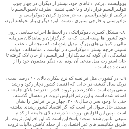
پوپولیست
،
برغم
ادعاهای
خود،
بیشتر
از
دیگران
در
چهار
چوب
نئولیبرالیسم
قرار
دارند
و
با
عقب
نشینی
بطرف
ناسیونالیسم
با
ترکیبی
از
نئولیبرالیسم
،
به
جز
محدود
کردن
دموکراسی
و
نژادپرستی
و
خارجی
ستیزی
،
دست
آورد
دیگری
ببار
نخواهند
آورد
.
۸
ـ
-
مشکل
کسری
دموکراتیک
،
در
انحطاط
احزاب
سیاسی
درون
خود
کشور
ها
نهفته
است
که
به
کارگزاران
و
نمایندگان
سرمایه
مالی
و
کمپانی
های
بزرگ
،تبدیل
شده
اند،
که
نتیجه
آن
،
عقب
نشینی
هرچه
بیشتر
دموکراسی
د
ر
آنهاست
.
متاسفانه
،
دولت
نمایندگی
،
ان
گونه
که
بنیانگذاران
لیبرالیسم
،
از
جان
لاک
گرفته
تا
جان
استوارت
میل
مدعی
آن
بوده
اند
،
دیگر
مضمون
خود
را
از
دست
داده
است
.
۹
ـ
-
در
کشوری
مثل
فرانسه
که
نرخ
بیکاری
بالای
۱۰
درصد
است
،
دریک
سال
گذشته
در
حالی
که
اقتصاد
کشور
دچار
رکود
و
رشد
منفی
بوده
است
،
۲۵درصد
بر
ثروت
قشر
۱۰درصد
بالای
جامعه
،
اضافه
شده
است
و
این
رقم
افزایش
ثروت
در
دهسال
گذشته
،
حتی
با
وجود
بحران
سال
۲۰۰۸،
چهار
برابر
افزایش
را
نشان
میدهد
.
حال
سوال
این
است
که
اگر
اقتصاد
کشور
رشدی
نداشته
است
،
پس
این
افزایش
ثروت
۱۰
درصد
بالای
جامعه
از
کدام
منبعی
تامین
شده
است؟
پاسخ
این
است
که
این
افزایش
ثروت
،
از
طریق
مکانیسم
های
غیر
اقتصادی
،
از
جمله
کاهش
مالیات
ثروت