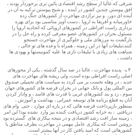
شرقی
که
غالبا
از
سطح
رشد
اقتصادی
پائین
تری
برخوردار
بودند
،
افق
پیوستن
چندین
کشور
در
آینده
،
و
شبح
پیوستن
ترکیه
به
آن
در
آینده
ای
دور،
و
نیز
تراٰژدی
مهاجرت
از
کشورهای
جنگ
زده
خاورمیانه
و
آفریقا
به
اروپا
،
دست
آویز
مناسبی
بود
برای
بهره
برداری
راست
افراطی
در
کشورهای
اروپائی
که
اتحادیه
اروپا
را
مسئول
بحران
در
کشورهای
عضو
معرفی
کرده
و
راه
حل
را
در
بازگشت
به
مرزهای
ملی
و
جلوگیری
از
مهاجرت
جستجو
کنند
.
تبلیغات
آنها
در
این
زمینه
،
همراه
با
وعده
های
تو
خالی
،
شباهت
های
زیادی
با
تبلیغات
نازی
ها
علیه
کمونیستها
و
یهودی
ها
داشت
.
۴
ـ
-
پدیده
مهاجرت
،
غالبا
در
صد
سال
گذشته
،
یکی
از
محورهای
اصلی
راست
افراطی
بوده
است
.
ولی
ریشه
های
مهاجرت
های
جدید
،
‌
در
وهله
نخست
بر
می
گردد
به
سیاست
های
تحمیلی
صندوق
بین
المللی
پول
و
بانک
جهانی
در
بحران
قرضه
های
کشورهای
جهان
سوم
،
زد
و
بند
کشورهای
غربی
با
قدرت
های
فاسد
،
و
وادار
کردن
آنان
به
قطع
برنامه
های
توسعه
عمرانی
،
بهداشت
و
آموزش
،
بمنظور
بازپرداخت
قرضه
هائی
که
در
پاره
ای
موارد
،
حتی
وام
های
دریافتی
،
به
خزانه
کشور
دریافت
کننده
نیز
وارد
نشده
بود
!
این
امر
،
زمینه
ساز
افت
رشد
اقتصادی
و
در
نتیجه
بیکاری
های
گسترده
بود
.
روشن
است
که
بیکاری
عامل
مهمی
در
مهاجرت
بطرف
مناطق
یا
کشورهائی
است
که
امید
یافتن
کار
در
آنها
بیشتر
است
.