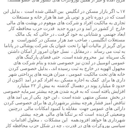
۱۷
ـ
-
اگر
بازار
مسکن
در
انگلیس
بین
المللی
شده
است
،
بدلیل
این
است
که
در
دوره
تاچر
و
تونی
بلر
صد
ها
هزار
خانه
و
مستغلات
تجاری
به
مالکیت
افراد
و
شرکت
های
موهوم
در
بهشت
های
مالی
خارج
از
کشور
در
آمد
و
در
دوره
جدید
قدرت
حزب
محافظه
کار
ابعاد
جهنمی
و
شتابانی
به
خود
گرفت
.
در
حالی
که
یک
مالک
مستغلات
انگلیسی
،
صاحب
صد
هزار
مسکن
در
کشوراست
و
برای
گریز
از
مالیات
آنها
را
تحت
عنوان
یک
شرکت
پوشالی
در
پاناما
به
ثبت
می
رساند
،
درمقابل
،
نسل
جوان
امروز
از
امکان
داشتن
یک
سرپناه
نیز
محروم
شده
است
.
حتی
فضای
پارکینگ
های
عمومی
اتومبیل
در
لندن
نیز
خصوصی
شده
و
بنام
شرکت
های
مجهول
الهویه
در
خارج
به
ثبت
رسیده
اند
. .
بدلیل
خصوصی
کردن
خانه
های
تحت
مالکیت
عمومی
،
میزان
هزینه
های
پرداختی
شهر
داری
ها
برای
کمک
به
اجاره
مسکن
،به
افراد
کم
در
آمد
اکنون
از
حدود
۵
میلیارد
پوند
در
دهسال
گذشته
به
بیش
از
۲۲
میلیارد
افزایش
یافته
است
که
به
فربه
شدن
هرچه
بیشتر
سرمایه
خصوصی
در
بخش
مسکن
منتهی
شده
است
.
این
خود
یکی
از
پی
آمد
های
تناقض
آمیز
فشار
هرچه
بیشتر
برشهرداری
ها
برای
خصوصی
کردن
دارائی
های
عمومی
جهت
مقابله
با
کمبود
امکانات
مالی
درچنین
وضعیتی
گردیده
است
که
بر
تنگنا
های
مالی
هرچه
بیشتر
شهرداری
ها
خواهد
افزود
.
همه
این
مشکلات
،
معلول
اقدامات
سیاسی
بوروکرات
های
در
قدرت
،
چه
در
شکل
حزب
محافظه
کار