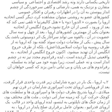
تاریخی
یکسانی
دارند
ونه
رشد
اقتصادی
و
اجتماعی
و
سیاسی
متقارن
و
نزدیک
به
همی
.
نارضائی
و
گاهی
سرخوردگی
از
چشم
انداز
پیوستن
به
آن
را
در
اظهارات
رهبران
و
افکار
عمومی
کشوزهای
عضو
به
روشنی
میتوان
مشاهده
کرد
.
دیگر
کسی
اتحادیه
اروپا
را
بصورت
«
الدورا
دو
»
یا
«
هتل
کالیفرنیا
»
تلقی
نمی
کند
که
بعد
از
ورود
،
کسی
از
آن
خارج
نشود
.
خروج
انگلیس
از
اتحادیه
بعنوان
یکی
از
مهمترین
کشورهای
اروپا
،
بعد
از
چهل
و
سه
سال
عضویت
در
آن
،
بالقوه
می
تواند
سرآغاز
یک
اثر
دومینوئی
باشد
.
یک
سال
پیش
،
یکی
از
مقامات
دولت
سوئد
گفته
بود
که
اروپا
نه
از
طرف
روسیه
ویا
دولت
اسلامی
(
داعش
)
،
بلکه
از
طرف
خروج
انگلیس
از
آن
تهدید
میشود
.
اکنون
خروج
انگلیس
از
اتحادیه
،
به
واقعیتی
تبدیل
گردیده
است
.
ایده
رفراندوم
مجدد
نیز
نه
در
چشم
انداز
است
و
نه
عملی
است
.
زیرا
بنوبه
خود
می
تواند
به
سلسله
رفراندوم
های
بی
پایان
و
بی
ثباتی
دامن
بزند
که
کسی
خواهان
آن
نیست
.
۲
ـ
-
اروپا
،
یک
بار
در
دوره
شارلمان
زیر
قدرت
واحدی
قرار
گرفت
.
بعد
از
فروپاشی
اروپای
تحت
امپراتوری
شارلمان
در
قرن
نهم
میلادی
،
اروپا
بتدریج
بطرف
دولت
ها
و
امپراتوری
ها
و
سلطنت
های
کوچک
حرکت
کرد
که
زمینه
ساز
آتی
دولت
ـ
ملت
های
مختلف
بود
.
از
زمان
جنگ
های
ناپلئونی
به
اینسو،
ایده
اروپای
واحد
در
قالب
یک
اروپای
فدراتیو
،
بعنوان
عامل
برقراری
صلح
پایدار
در
اروپا
،
به
اشکال
مختلفی
وجود
داشت
.
سخنرانی
ویکتور
هوگو
در
سال
۱۸۸۳،