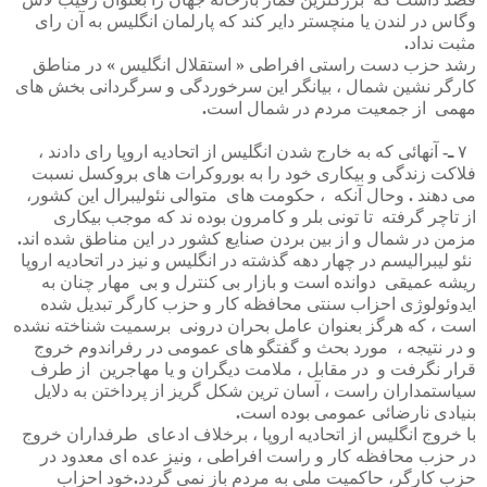
وگاس
در
لندن
یا
منچستر
دایر
کند
که
پارلمان
انگلیس
به
آن
رای
مثبت
نداد
.
رشد
حزب
دست
راستی
افراطی
«
استقلال
انگلیس
»
در
مناطق
کارگر
نشین
شمال
،
بیانگر
این
سرخوردگی
و
سرگردانی
بخش
های
مهمی
از
جمعیت
مردم
در
شمال
است
.
۷
ـ
-
آنهائی
که
به
خارج
شدن
انگلیس
از
اتحادیه
اروپا
رای
دادند
،
فلاکت
زندگی
و
بیکاری
خود
را
به
بوروکرات
های
بروکسل
نسبت
می
دهند
.
وحال
آنکه
،
حکومت
های
متوالی
نئولیبرال
این
کشور،
از
تاچر
گرفته
تا
تونی
بلر
و
کامرون
بوده
ند
که
موجب
بیکاری
مزمن
در
شمال
و
از
بین
بردن
صنایع
کشور
در
این
مناطق
شده
اند
.
نئو
لیبرالیسم
در
چهار
دهه
گذشته
در
انگلیس
و
نیز
در
اتحادیه
اروپا
ریشه
عمیقی
دوانده
است
و
بازار
بی
کنترل
و
بی
مهار
چنان
به
ایدوئولوژی
احزاب
سنتی
محافظه
کار
و
حزب
کارگر
تبدیل
شده
است
،
که
هرگز
بعنوان
عامل
بحران
درونی
برسمیت
شناخته
نشده
و
در
نتیجه
،
مورد
بحث
و
گفتگو
های
عمومی
در
رفراندوم
خروج
قرار
نگرفت
و
در
مقابل
،
ملامت
دیگران
و
یا
مهاجرین
از
طرف
سیاستمداران
راست
،
آسان
ترین
شکل
گریز
از
پرداختن
به
دلایل
بنیادی
نارضائی
عمومی
بوده
است
.
با
خروج
انگلیس
از
اتحادیه
اروپا
،
برخلاف
ادعای
طرفداران
خروج
در
حزب
محافظه
کار
و
راست
افراطی
،
ونیز
عده
ای
معدود
در
حزب
کارگر،
حاکمیت
ملی
به
مردم
باز
نمی
گردد
.
خود
احزاب