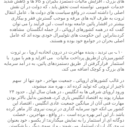
های
بزرگ
،
افزایش
مالیات
دستمزد
بگیران
و
کالا
ها
و
کاهش
شدید
خدمات
عمومی
توانسته
است
تحقق
یابد
،
که
دولت
در
آن
نقش
اصلی
را
داشته
است
.
در
واقع
سیاست
های
دولت
ها
،
عامل
انتقال
ثروت
به
طرف
لایه
های
مرفه
و
موجب
گسترش
فقر
و
بیکاری
بیشتر
در
اقشار
پائین
جامعه
بوده
است
.
این
فرآیند
را
می
توان
گفت
که
در
همه
کشورهای
اروپائی
،
از
جمله
انگلستان
مشاهده
کرد
.
بنابراین
این
حکومت
های
نئولیبرال
خودی
بوده
اند
که
عامل
اصلی
بحران
در
جوامع
خود
بوده
و
هستند
.
۱۰
ـ
-
بی
تردید
،
پدیده
مهاجرت
در
درون
اتحادیه
اروپا
،
بر
ثروت
کشورمیزبان
ازطریق
پرداخت
مالیات
می
افزاید
و
هم
با
مورد
با
استثمار
قرارگرفتن
از
طریق
دستمزدهای
پائین،
به
در
آمد
سرمایه
های
بزرگ
و
کوچک
اضافه
می
کند
.
در
غالب
کشورهای
اروپائی
،
جمعیت
مهاجر
،
خود
تنها
از
سهم
ناچیز
از
ثروتی
که
تولید
کرده
اند
،
بهره
مند
میشوند
.
ورود
اروپای
شرقی
ها
به
انگلیس
،
در
همان
سال
اول
،
حدود
۲۴
میلیارد
پوند
به
اقتصاد
انگلیس
یاری
کرد
.
همچنین
بدلیل
بالاتر
بودن
مهارت
فنی
آنان
از
میانگین
جمعیت
عادی
انگلیس
،
اقتصاد
این
کشور
بی
انکه
خود
سرمایه
گذاری
در
تربیت
نیروی
کار
ماهر
کرده
باشد
،از
این
امر
بهره
برده
است
.
در
واقع
،
مهاجرین
،
خصلت
دوگانه
ای
از
استثمار
را
به
نمایش
میگذارند
:
از
یکسو
،
خود
بعنوان
نیروی
کار
ارزان
استثمار
می
شوند
،
و
از
سوی
دیگر
،
با
شکستن