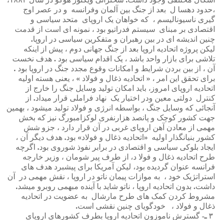
،حدود
دهسا
ل
بعد
از
جنگ
بین
آلمان
وفرانسه
و
در
عصر
اوج
گیری
ناسیونالیسم
،
که
خواهان
یک
اروپای
متحد
سیاسی
و
اقتصادی
بر
مبنای
سیستم
فدراتیو
بود
،
نمونه
ای
است
از
قدمت
چنین
اندیشه
ای
در
بین
رهبران
و
متفکرین
سیاسی
در
اروپا
.
لیکن
پروژه
اتحادیه
اروپا
بعد
از
جنگ
جهانی
دوم
،
پیش
از
اینکه
تلاشی
برای
بازار
واحد
باشد
،
یک
اقدام
سیاسی
بود
.
هدف
نخست
آن
،
از
بین
بردن
شرایط
و
امکانات
وقوع
مجدد
جنگ
در
اروپا
بود
.
برای
تحقق
این
امر
،
«
اتحادیه
ذغال
و
فولاد
»
،
یعنی
هسته
اولیه
اتحادیه
اروپای
امروز،
باید
امکان
تولید
وسایل
جنگ
را
خارج
از
کنترل
دولتی
معین
ودر
اختیار
یک
نهاد
فراملی
قرار
میداد
.
از
آنجائی
که
وسایل
جنگ
،
بواسطه
انرژی
و
فولاد
تولید
میشود
،
بهمین
جهت
کشور
کوچک
و
پانصد
هزارنفری
لوکزامبورگ
نیز
که
بخش
مهمی
از
معادن
آهن
اروپای
غربی
در
آن
قرار
دارد
،
جزو
شش
کشور
بنیانگذار
اولیه
«
اتحادیه
ذغال
و
فولاد
»
بود
.
هدف
دیگر
آن
،
ایجاد
بلوکی
سیاسی
و
اقتصادی
در
برابر
نفوذ
شوروی
بود
.
اگرچه
طرح
اتحادیه
ذغال
و
فولا
د،
از
طرف
پیر
شومان
،
وزیر
خارجه
فرانسه
عنوان
گردیده
بود،
لیکن
آمریکا
برای
پیشبرد
هدف
های
استراتژیک
خود
،
به
موازات
پیمان
ناتو
در
اروپا
،
نقش
مهمی
در
آن
داشت
.
بدون
اتحادیه
اروپا
،
ناتو
شاید
با
آینده
مبهمی
روبرو
میشد
.
مشروط
کردن
کمک
های
طرح
مارشال
به
عضویت
در
اتحادیه
ذغال
و
فولاد
،
خودگویای
چنین
نقشی
است
.
۳
ـ
-
گسترش
ناموزون
اتحادیه
اروپا
بطرف
کشورهای
اروپای