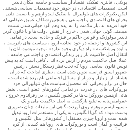
پولانی
،
فانتزی
تفکیک
اقتصاد
از
سیاست
و
جامعه
امکان
ناپذیر
است
.
تصمیمات
اقتصادی
،
در
جوهر
خود
تصمیمات
سیاسی
هستند
.
لیکن
تکنوکرات
های
نئولیبرال
با
تفکیک
ایندو
ازهم
و
با
نسبت
دادن
بحران
های
اقتصادی
و
اجتماعی
و
همچنین
شکاف
عمیق
طبقاتی
که
خود
آفریده
اند
،بار
ملامت
را
به
ایده
وهم
آلود
جهانی
شدن
نسبت
میدهند
.
گوئی
جهانی
شدن
،
خارج
از
نقش
دولت
ها
و
یا
قانون
گریز
ناپذیر
بیولوژیک
و
قوانین
حاکم
بر
فیزیک
و
جاذبه
است
.
در
تمامی
این
کشورها
و
ازجمله
در
خود
اتحادیه
اروپا
،
سیاست
های
نادرست
،
با
ایده
ورشکسته
«
راه
دیگری
وجود
ندارد
»
توجیه
میشود
.
آنان
با
انتقال
اصل
حاکمیت
بازار
بر
زندگی
اقتصادی
و
اجتماعی
جامعه
،
عملا
اصل
حاکمیت
مردم
را
ازبین
برده
اند
.
کافی
است
که
به
پیش
نویس
قانون
اساسی
اروپا
که
تحت
نظر
ژیسکار
دستن
،
رئیس
جمهور
اسبق
فرانسه
تدوین
شده
است
،
نظری
انداخت
که
در
آن
هشتاد
بار
از
بازار
و
دوبار
از
مسائل
اجتماعی
نام
برده
شده
است
.
حال
در
برابر
بحرانی
که
محصول
سیاست
های
نئولیبرالی
خود
بوروکرات
های
در
قدرت
در
تمامی
کشورهای
عضو
است
،
بخش
هائی
ازهمین
بوروکرات
ها
در
کشورانگلیس
،
در
رفراندوم
خروج
،
عموامفرینانه
به
تبلیغ
بازگشت
به
اصل
حاکمیت
ملی
و
یک
ناسیونالیسم
موهوم
روی
آوردند
.
گاهی
این
تبلیغات
چنان
تصویری
بدست
میداد
که
گویا
انگلیس
،
به
یکی
از
مستعمرات
اروپا
تبدیل
شده
است
و
اروپا
چیزی
مستقل
از
کشورهائی
مثل
انگلیس
و
فرانسه
و
آلمان
است
و
بوروکرات
های
اروپا
هم
کسانی
از
کره
مریخ
آمده
و
غیر
از
همین
بوروکرات
های
کشور
های
عضو
هستند
!