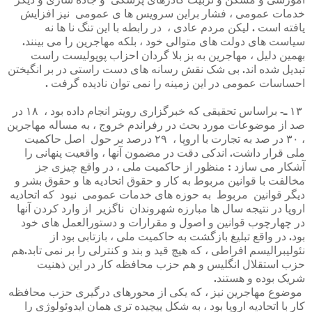
خدمات
عمومی
،
فشار
براین
سرویس
ها
ی
عمومی
نیز
افزایش
یافته
است
.
لیکن
مردم
عادی
،
در
رابطه
با
این
تنگ
نا
ها
نه
سیاست
های
دولت
های
متوالی
خود
،
بلکه
مهاجرین
را
می
بینند
.
بهمین
دلیل
،
مهاجرین
به
بز
بلا
گردان
احزاب
پوپولیست
راست
تبدیل
شده
اند
.
بی
شک
نقش
رسانه
های
دست
راستی
در
بر
انگیختن
احساسات
عمومی
در
این
زمینه
را
نمی
توان
نادیده
گرفت
.
۱۳
ـ
-
براساس
تحقیقی
که
خبرگزاری
رویتر
انجام
داده
بود
،
۱۸
در
صد
از
موضوعات
مورد
بحث
در
رفراندم
خروج
،
به
مساله
مهاجرین
،
۳۰
در
صد
به
تجارت
با
اروپا
،
۲۹
درصد
بر
حول
اصل
حاکمیت
ملی
قرار
داشت
.
اندکی
دقت
در
مضمون
آنها
،
واقعیت
پنهانی
را
آشکار
می
سازد
:
منظور
از
حاکمیت
ملی
،
در
واقع
چیزی
جز
مخالفت
با
قوانین
مربوط
به
کار
و
حقوق
اتحادیه
ها
و
حقوق
بشر
و
دیگر
قوانین
مربوط
به
حوزه
های
خدمات
عمومی
نبود
که
اتحادیه
اروپا
در
نتیجه
سال
ها
مبارزه
شهروندان
ناگزیر
از
وارد
کردن
آنها
در
چهارچوب
قوانین
و
اصول
و
مقرارات
و
دستورالعمل
های
خود
بود
.
در
واقع
تبلیغ
بازگشت
به
حاکمیت
ملی
،
بازتابی
بود
از
نئولیبرالیسم
افراطی
،
که
هیچ
قید
و
بند
و
کنترلی
را
بر
نمی
تابد
.
هم
حزب
استقلال
انگلیس
و
هم
حزب
محافظه
کار
در
این
ذهنیت
شریک
بوده
و
هستند
.
موضوع
مهاجرین
نیز
،
که
یکی
از
محورهای
درگیری
حزب
محافظه
کار
با
اتحادیه
اروپا
بود
،
به
شکل
پیچیده
تری
همان
ایدوئولوژی
را