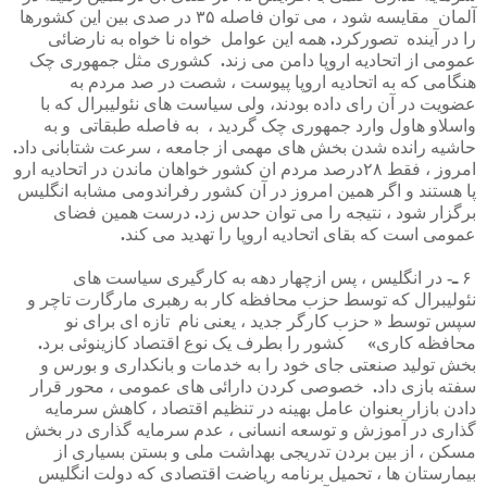
آلمان
مقایسه
شود
،
می
توان
فاصله
۳۵
در
صدی
بین
این
کشورها
را
در
آینده
تصورکرد
.
همه
این
عوامل
خواه
نا
خواه
به
نارضائی
عمومی
از
اتحادیه
اروپا
دامن
می
زند
.
کشوری
مثل
جمهوری
چک
هنگامی
که
به
اتحادیه
اروپا
پیوست
،
شصت
در
صد
مردم
به
عضویت
در
آن
رای
داده
بودند،
ولی
سیاست
های
نئولیبرال
که
با
واسلاو
هاول
وارد
جمهوری
چک
گردید
،
به
فاصله
طبقاتی
و
به
حاشیه
رانده
شدن
بخش
های
مهمی
از
جامعه
،
سرعت
شتابانی
داد
.
امروز
،
فقط
۲۸درصد
مردم
ان
کشور
خواهان
ماندن
در
اتحادیه
ارو
پا
هستند
و
اگر
همین
امروز
در
آن
کشور
رفراندومی
مشابه
انگلیس
برگزار
شود
،
نتیجه
را
می
توان
حدس
زد
.
درست
همین
فضای
عمومی
است
که
بقای
اتحادیه
اروپا
را
تهدید
می
کند
.
۶
ـ
-
در
انگلیس
،
پس
ازچهار
دهه
به
کارگیری
سیاست
های
نئولیبرال
که
توسط
حزب
محافظه
کار
به
رهبری
مارگارت
تاچر
و
سپس
توسط
«
حزب
کارگر
جدید
،
یعنی
نام
تازه
ای
برای
نو
محافظه
کاری
»
کشور
را
بطرف
یک
نوع
اقتصاد
کازینوئی
برد
.
بخش
تولید
صنعتی
جای
خود
را
به
خدمات
و
بانکداری
و
بورس
و
سفته
بازی
داد
.
خصوصی
کردن
دارائی
های
عمومی
،
محور
قرار
دادن
بازار
بعنوان
عامل
بهینه
در
تنظیم
اقتصاد
،
کاهش
سرمایه
گذاری
در
آموزش
و
توسعه
انسانی
،
عدم
سرمایه
گذاری
در
بخش
مسکن
،
از
بین
بردن
تدریجی
بهداشت
ملی
و
بستن
بسیاری
از
بیمارستان
ها
،
تحمیل
برنامه
ریاضت
اقتصادی
که
دولت
انگلیس