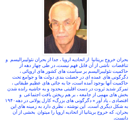
بحران
خروج
بریتانیا
از
اتحادیه
اروپا
،
جدا
از
بحران
نئولیبرالیسم
و
تناقضات
ناشی
از
آن
قابل
فهم
نیست
.
در
طی
چهار
دهه
از
حاکمیت
نئولیبرالیسم
بر
سیاست
های
کشور
های
اروپائی
،
دگرگونی
های
عمده
ای
در
خصلت
بندی
دولت
ها
و
جوامع
تحت
حاکمیت
آنها
بوجود
آمده
است
.
جا
به
جائی
های
عظیم
طبقاتی
،
تمرکز
شدید
ثروت
در
دست
اقلیتی
محدود
و
به
حاشیه
رانده
شدن
بخش
های
مهمی
از
جامعه
،
بر
هم
ریختن
بافت
اجتماعی
و
اقتصادی
،
یاد
آور
«
دگرگونی
های
بزرگ
»
کارل
پولانی
در
دهه۱۹۴۰
به
شکل
دیگری
است
.
این
نوشته
،
نظری
دارد
به
زمینه
های
این
بحران،
که
خروج
بریتانیا
از
اتحادیه
اروپا
را
میتوان
بخشی
از
آن
دانست
.