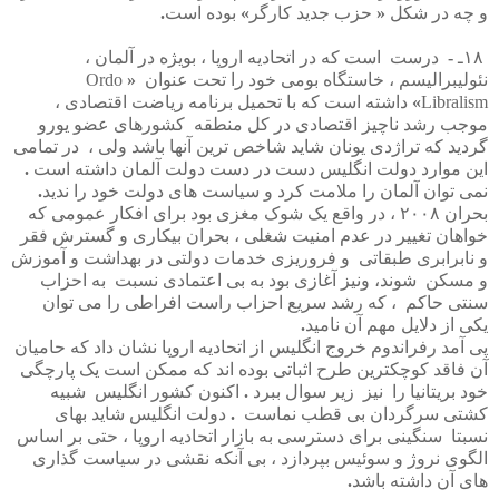
و
چه
در
شکل
«
حزب
جدید
کارگر
»
بوده
است
.
۱۸
ـ
-
درست
است
که
در
اتحادیه
اروپا
،
بویژه
در
آلمان
،
نئولیبرالیسم
،
خاستگاه
بومی
خود
را
تحت
عنوان
«
Ordo
Libralism
»
داشته
است
که
با
تحمیل
برنامه
ریاضت
اقتصادی
،
موجب
رشد
ناچیز
اقتصادی
در
کل
منطقه
کشورهای
عضو
یورو
گردید
که
تراژدی
یونان
شاید
شاخص
ترین
آنها
باشد
ولی
،
در
تمامی
این
موارد
دولت
انگلیس
دست
در
دست
دولت
آلمان
داشته
است
.
نمی
توان
آلمان
را
ملامت
کرد
و
سیاست
های
دولت
خود
را
ندید
.
بحران
۲۰۰۸
،
در
واقع
یک
شوک
مغزی
بود
برای
افکار
عمومی
که
خواهان
تغییر
در
عدم
امنیت
شغلی
،
بحران
بیکاری
و
گسترش
فقر
و
نابرابری
طبقاتی
و
فروریزی
خدمات
دولتی
در
بهداشت
و
آموزش
و
مسکن
شوند،
ونیز
آغازی
بود
به
بی
اعتمادی
نسبت
به
احزاب
سنتی
حاکم
،
که
رشد
سریع
احزاب
راست
افراطی
را
می
توان
یکی
از
دلایل
مهم
آن
نامید
.
پی
آمد
رفراندوم
خروج
انگلیس
از
اتحادیه
اروپا
نشان
داد
که
حامیان
آن
فاقد
کوچکترین
طرح
اثباتی
بوده
اند
که
ممکن
است
یک
پارچگی
خود
بریتانیا
را
نیز
زیر
سوال
ببرد
.
اکنون
کشور
انگلیس
شبیه
کشتی
سرگردان
بی
قطب
نماست
.
دولت
انگلیس
شاید
بهای
نسبتا
سنگینی
برای
دسترسی
به
بازار
اتحادیه
اروپا
،
حتی
بر
اساس
الگوی
نروژ
و
سوئیس
بپردازد
،
بی
آنکه
نقشی
در
سیاست
گذاری
های
آن
داشته
باشد
.