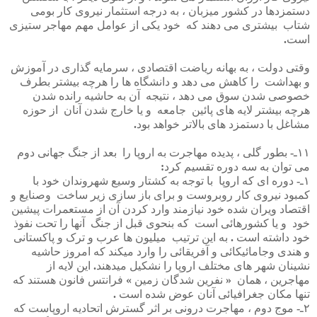
دستمزدها
در
کشور
میزبان
،
به
درجه
استثمار
نیروی
کار
بومی
شتاب
بیشتری
می
دهند
که
خود
یکی
از
عوامل
مهم
مهاجر
ستیزی
است
.
وقتی
دولت
،
به
بهانه
ریاضت
اقتصادی
،
سرمایه
گذاری
در
آموزش
و
بهداشت
را
کاهش
می
دهد
و
دانشگاه
ها
را
هرچه
بیشتر
بطرف
خصوصی
شدن
سوق
می
دهد
،
نتیجه
آن
به
حاشیه
رانده
شدن
هرچه
بیشتر
لایه
های
پائین
جامعه
و
یا
خارج
شدن
آنان
از
حوزه
مشاغل
با
دستمزد
های
بالاتر
خواهد
بود
.
۱۱
ـ
-
بطور
گلی
،
پدیده
مهاجرت
به
اروپا
را
بعد
از
جنگ
جهانی
دوم
می
توان
به
سه
دوره
تقسیم
کرد
:
۱
ـ
-
دوره
ای
که
اروپا
با
توجه
به
کشتار
وسیع
شهروندان
خود
با
کمبود
نیروی
کار
روبروست
و
برای
باز
سازی
زیر
ساخت
وصنایع
و
اقتصاد
ویران
شده
خود
نیازمند
وارد
کردن
آن
از
مستعمرات
پیشین
خود
و
یا
کشورهائی
است
که
بنحوی
قبل
از
جنگ
آنها
را
تحت
نفوذ
خود
داشته
است
.
به
این
ترتیب
میلیون
ها
عرب
و
ترک
و
پاکستانی
و
هندی
وجامائیکائی
و
آفریقائی
را
وارد
میکند
که
امروز
حاشیه
نشینان
شهر
های
مختلف
اروپا
را
نشکیل
میدهند
.
این
لایه
از
مهاجرین
،
همان
«
نفرین
شدگان
زمین
»
فرانتس
فانون
هستند
که
تنها
مکان
جغرافیائی
آنان
عوض
شده
است
.
۲
ـ
-
موج
دوم
،
مهاجرت
درونی
بر
اثر
گسترش
اتحادیه
اروپاست
که