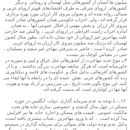
میلیون
ها
انسان
از
کشورهائی
مثل
لهستان
و
رومانی
و
دیگر
کشورهای
اروپای
شرقی
به
طرف
اقتصادهای
قویتر
اروپای
غربی
و
شمالی
روانه
شده
اند
و
بعنوان
نیروی
کار
ارزان
مورد
بهره
برداری
قرار
گرفته
اند
.
ولی
احزاب
حکومتی
همان
کشورهای
صادر
کننده
نیروی
کار
ارزان
و
بخش
مهمی
از
افکار
عمومی
آنها
،
به
همان
اندازه
احزاب
راست
افراطی
در
اروپای
غربی
،
واکنش
ضد
خارجی
علیه
مهاجرین
غیر
اروپائی
از
خود
نشان
داده
اند
.
بطور
مثال
کشور
لهستان
که
نزدیک
سه
میلیون
نیروی
کار
ارزان
به
اروپای
غربی
صادر
کرده
ا
ست
،
حاضر
به
پذیرفتن
مهاجر
غیر
سفید
و
مسلمان
،
حتی
در
مقیاس
کوچک
نیز
نیست
.
۳
-
ـ
موج
جدید
مهاجرت
از
کشورهائی
مثل
عراق
و
لیبی
و
سوریه
در
خاورمیانه
است
که
هرگز
سابقه
مهاجرت
بزرگی
نداشتند
،
و
یا
از
کشورهای
آفریقائی،
بدلیل
جنگ
و
حکومت
های
فاسد
و
دیکتاتوری
زده
که
کشورهای
غربی
نقش
عمده
ای
را
در
رابطه
با
آنها
ایفاء
می
کنند
.
این
موج
نگون
بخت
تاریخ
،
بی
سرزمین
تر
از
باد
بوده
و
هویت
آنها
تنها
در
کولباری
است
که
بدست
گرفته
اند
.
۱۲
ـ
-
با
توجه
به
عدم
سرمایه
گذاری
دولت
انگلیس
در
حوزه
مسکن
در
چهل
سال
گذشته
و
خصوصی
سازی
خانه
های
تحت
مالکیت
عمومی
،
قیمت
های
مسکن
و
اجاره
خانه
ها
نیز
افزایش
پیدا
کرده
است
،
که
با
ورود
مهاجرین
،
شتاب
بیشتری
یافته
است
.
بدلیل
عدم
توجه
دولت
های
متوالی
برای
سرمایه
گذاری
در
سیستم
آموزشی
و
مسکن
و
تربیت
کادرهای
پزشکی
و
جاده
سازی
و
دیگر