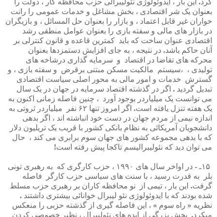
کرد
.
این
بار
،
ایدوئولوژی
نئولیبرالی
حزب
محافظه
کار
،
دولت
را
بعنوان
یک
شر
اقتصادی
،
بخش
مشاغل
و
خدمات
عمومی
را
رانت
خواران
غیر
قابل
اعتماد
،
و
بازار
را
بعنوان
حل
المسائل
،
و
بازیگران
در
بازار
های
مالی
و
سفته
بازی
را
بعنوان
عوامل
منطقی
رشد
اقتصادی
عنوان
ساخت
که
باید
کمترین
قاعده
و
قانون
کنترلی
بر
آنان
حاکم
باشد
.
در
نتیجه
،
به
جای
افزایش
دستمزدها
بعنوان
محرکه
های
تقاضا
در
اقتصاد
و
سرمایه
گذاری
درشاخه
های
تولیدی
،
،
سیستم
مالکیت
مسکن
مبتنی
برقرض
و
سفته
بازی
،
و
گسترش
خدمات
و
امور
مالی
به
محور
اصلی
سیاست
اقتصادی
تبدیل
گردید
.
اگر
در
گذشته
اقتصاد
سرمایه
در
جهان
در
یک
سال
می
توانست
یک
میلیاردر
بوجود
آورد
،
چنین
فاصله
زمانی
اکنون
به
یک
هفته
تنزل
یافته
است
.
اگر
امروز
تنها
۶۲
نفر
میلیاردر
ثروتی
به
اندازه
نیمی
از
مردم
جهان
در
دست
خود
انباشته
اند
،
اگر
بدهی
دانشجویان
آمریکائی
به
نظام
بانکی
کشور
با
قریب
یک
تریلیون
دلار
که
با
بدهی
مجموعه
کشور
های
جهان
سوم
برابری
می
کند
،
حال
می
توان
دید
که
نئولیبرالیسم
تاکجا
پیش
رفته
است
!
۱۵
ـ
-
در
اواخر
سال
های
۱۹۹۰
،
حزب
کارگری
که
به
رهبری
تونی
بلر
به
قدرت
رسید
،
با
سنت
های
سیاسی
حزب
کارگر
فاصله
گرفت
.
این
بار
،
تیمی
از
نو
محافظه
کاران
بر
رهبری
حزب
مسلط
شده
بودند
که
با
ایدوئولوژی
نئو
لیبرال
خوانائی
بیشتری
داشتند
.
نظریه
«
راه
سوم
»
،
این
فاصله
گیری
از
گذشته
حزبی
را
منعکس
میکرد
.
بخش
بزرگی
از
ایده
های
نئولیبرال
،
نظیر
خصوصی
کردن