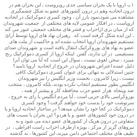
۱
ـ
-
اروپا
با
یک
بحران
سیاسی
جدی
روبروست
.
این
بحران
هم
در
درون
اتحادیه
وهم
در
درون
کشورهای
عضو
به
شکل
چشمگیری
مشاهده
می
شود
.
نمود
بارز
آن
،
وجود
کسری
دموکراتیک
در
اتحادیه
اروپاست
.
در
افکار
عمومی
لایه
های
مختلفی
از
جمعیت
شهروندان
که
از
میان
بری
ازاحزاب
و
قشر
های
مختلف
جمعیتی
عبور
می
کند
،
این
ایده
شکل
گرفته
است
که
رهبران
نهاد
های
اروپا
توسط
آرائ
مستقیم
شهروندان
اروپا
انتخاب
نشده
اند
و
حاکمیت
از
ملت
های
عضو
به
نهاد
های
بوروکراتیک
انتقال
یافته
است
و
شهروندان
صدای
مستقیمی
در
آ
ن
ندارند
.
گفتن
اینکه
اروپا
از
کسری
دموکراتیک
رنج
میبرد
،
سخن
لغوی
نیست
.
سوال
این
است
که
آیا
می
توان
آنرا
دلیل
عمده
اعتراض
شهروندان
در
خروج
از
اتحادیه
اروپا
نامید؟
چنین
استدلالی
به
تنهائی
برای
عنوان
کسری
دموکراتیک
کافی
نیست
.
زیرا
کامرون
،
نخست
وزیر
انگلیس
را
نیز
شهروندان
انگلیس
بطور
مستقیم
انتخاب
نکرده
بودند
.
بلکه
کامرون
،
منتخب
صد
وپنجاه
هزار
عضو
حزب
محافظه
کار
و
بیشتر
از
همه
،
بوروکراسی
بالای
حزبی
است
.
آیا
مردم
انگلیس
با
رای
به
خروج
،
سرنوشت
خود
را
بدست
خود
خواهند
گرفت؟
وجود
کسری
دموکراتیک
در
کجا
خود
را
نشان
میدهد؟
در
ساختار
اتحادیه
اروپا
و
یا
در
درون
خود
کشورهای
عضو،
و
یا
هردو؟
این
بحران
با
نسبت
های
متفاوتی
در
درون
هریک
از
کشورهای
عضو
دیده
می
شود
و
به
نیروهای
گریز
از
مرکز
،
بویژه
ازطرف
احزاب
راست
افراطی
،
در
طیف
های
مختلف
اجتماعی
دامن
میزند
.
این
کشورها
،
نه
گذشته