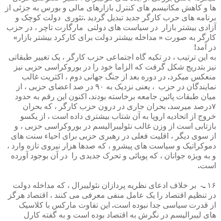
ها
و
کاهش
مکانیسم
های
کنترل
بازارهای
مالی
و
بورس
به
جزئی
از
برنامه
های
حرب
کارگر
جدید
تبدیل
گردید
.
تئوری
دولت
کوچک
و
آزادی
بیشتر
بازار
در
سیاست
های
دولتی
مارگارت
تاچر
،
در
حزب
کارگر
به
صورت
«
مداخله
بیشتر
دولت
برای
کارکرد
بیشتر
بازار
»
در
آمد
!
به
این
ترتیب
،
در
تکیه
گاه
اجتماعی
حزب
کارگر
،
یک
تغییر
طبقاتی
نیز
بتدریج
شکل
گرفت
که
الزاما
خود
را
در
بوروکراسی
حزبی
نیز
منعکس
میکرد
.
در
دوره
بعد
از
جنگ
جهانی
دوم
،
اکثریت
غالب
نمایندگان
در
حزب
،
یعنی
نزدیک
به
۹۰
در
صد
اعضای
حزبی
،
از
میان
طبقات
پائین
جامعه
برخاسته
بودند
.
اکنون
این
رقم
به
حدود
۷درصد
میرسد
.
بحران
جاری
در
درون
حزب
کارگر
،
که
بحران
خروج
از
اتحادیه
اروپا
به
آن
شتاب
بیشتری
داده
است
،
از
یکسو
بازتابی
است
از
وزن
غالب
نئولیبرالیسم
در
بوروکراسی
حزبی
،
و
از
سوی
دیگر
،
اقلیت
فعلی
در
رهبری
حزبی
برای
احیاء
سنت
های
دموکراتیک
و
سیاست
های
پیشرو
،
که
صدها
هزار
نیروی
تازه
وارد
،
و
به
ویژه
جوانان
،
که
پویائی
و
تحرک
جدیدی
را
در
آن
بوجود
آورده
است
.
۱۶
ـ
-
بر
خلاف
ادعای
نظریه
پردازان
نئولیبرال
،
که
مداخله
دولت
در
تنظیم
اقتصاد
را
یک
عامل
منفی
معرفی
می
کنند
،
اقتصاد
هرگز
از
قدرت
سیاسی
جدا
نبوده
است
.
این
تفاوت
مارکس
با
کلاسیک
های
لیبرالیسم
در
نگرش
به
اقتصاد
بوده
است
و
به
گفته
کارل