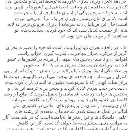
در
دهه
اخیر
،
ویران
سازی
خاورمیانه
توسط
آمریکا
و
متحدین
آن
،
که
زیر
ساخت
اقتصادی
و
بافت
اجتماعی
این
کشورها
را
ازبین
برده
اند
،
به
حرکت
موج
بزرگی
از
انسان
ها
بطرف
اروپا
منجر
شده
است
که
برای
آنان
زیستن
،
چیزی
جز
یک
مرگ
تدریجی
نبوده
است
.
حال
این
قربانیان
،
به
سرمایه
ای
برای
فروش
ترس
به
لایه
هائی
از
جمعیت
تبدیل
شده
اند
که
خود
قربانی
سیاست
های
نو
محافظه
کار
دولت
های
خود
بوده
اند
.
۵
ـ
-
در
واقع
،
بحران
نئو
لیبرالیسم
است
که
خود
را
بصورت
بحران
گریز
از
مرکز
،
بحران
مهاجرت
،
قدرت
گیری
احزاب
راست
افراطی
،
و
ناامیدی
بخش
های
مهمی
از
مردم
در
کشورهای
عضو
اتحادیه
اروپا
نشان
می
دهد
.
بحران
مالی
۲۰۰۸
،
به
خوبی
ورشکستگی
ایدوئولوژیک
نئولیبرالیسم
را
نشان
داد
و
اینکه
بازار
بی
کنترل
و
بی
مهار
،
چه
فاجعه
ای
بوجود
می
آورد
.
با
اینهمه
،
دولت
ها
برای
نجات
آنهائی
که
با
سرنوشت
میلیون
ها
انسان
بازی
کرده
بودند
،
دست
در
جیب
مردم
عادی
کردند
و
سپس
برای
ترمیم
این
بذل
و
بخشش
ها
برنامه
ریاضت
اقتصادی
را
تحمیل
کردند
که
مانع
ا
ز
رشد
اقتصادی
کشورهای
جنوب
اروپا
و
ایرلند
گردید
.
کاهش
سرمایه
گذاری
بیست
در
صدی
در
پژوهش
های
علمی
در
کشوری
مثل
ایتالیا
در
عمل
به
بسته
شدن
شاخه
های
متعددی
از
رشته
های
علمی
دانشگاه
ها
و
فرار
مغز
ها
انجامیده
است
که
در
بلند
مدت
آثار
به
مراتب
منفی
بیشتری
به
جا
خواهد
گذاشت
.
اگر
این
کاهش
سرمایه
گذاری
علمی
با
افزایش
۱۵
در
صدی
آن
در
همین
زمینه
در