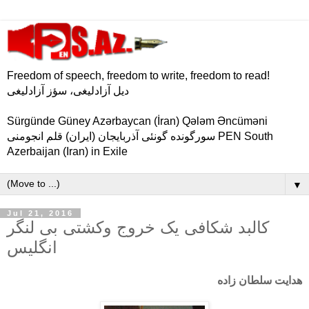
Freedom of speech, freedom to write, freedom to read!
دیل آزادلیغی، سؤز آزادلیغی
Sürgünde Güney Azərbaycan (İran) Qələm Əncüməni
سورگونده گونئی آذربایجان (ایران) قلم انجومنی PEN South
Azerbaijan (Iran) in Exile
▼
Jul 21, 2016
کالبد شکافی یک خروج وکشتی بی لنگر
انگلیس
هدایت
سلطان
زاده