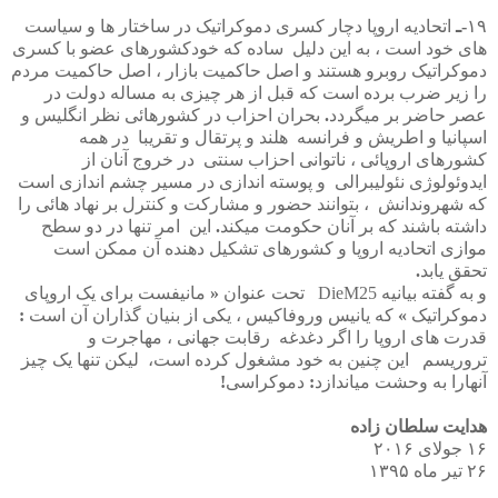
۱۹
-
ـ
اتحادیه
اروپا
دچار
کسری
دموکراتیک
در
ساختار
ها
و
سیاست
های
خود
است
،
به
این
دلیل
ساده
که
خودکشورهای
عضو
با
کسری
دموکراتیک
روبرو
هستند
و
اصل
حاکمیت
بازار
،
اصل
حاکمیت
مردم
را
زیر
ضرب
برده
است
که
قبل
از
هر
چیزی
به
مساله
دولت
در
عصر
حاضر
بر
میگردد
.
بحران
احزاب
در
کشورهائی
نظر
انگلیس
و
اسپانیا
و
اطریش
و
فرانسه
هلند
و
پرتقال
و
تقریبا
در
همه
کشورهای
اروپائی
،
ناتوانی
احزاب
سنتی
در
خروج
آنان
از
ایدوئولوژی
نئولیبرالی
و
پوسته
اندازی
در
مسیر
چشم
اندازی
است
که
شهروندانش
،
بتوانند
حضور
و
مشارکت
و
کنترل
بر
نهاد
هائی
را
داشته
باشند
که
بر
آنان
حکومت
میکند
.
این
امر
تنها
در
دو
سطح
موازی
اتحادیه
اروپا
و
کشورهای
تشکیل
دهنده
آن
ممکن
است
تحقق
یابد
.
و
به
گفته
بیانیه
DieM25
تحت
عنوان
«
مانیفست
برای
یک
اروپای
دموکراتیک
»
که
یانیس
وروفاکیس
،
یکی
از
بنیان
گذاران
آن
است
:
قدرت
های
اروپا
را
اگر
دغدغه
رقابت
جهانی
،
مهاجرت
و
تروریسم
این
چنین
به
خود
مشغول
کرده
است،
لیکن
تنها
یک
چیز
آنهارا
به
وحشت
میاندازد
:
دموکراسی
!
هدایت
سلطان
زاده
۱۶
جولای
۲۰۱۶
۲۶
تیر
ماه
۱۳۹۵