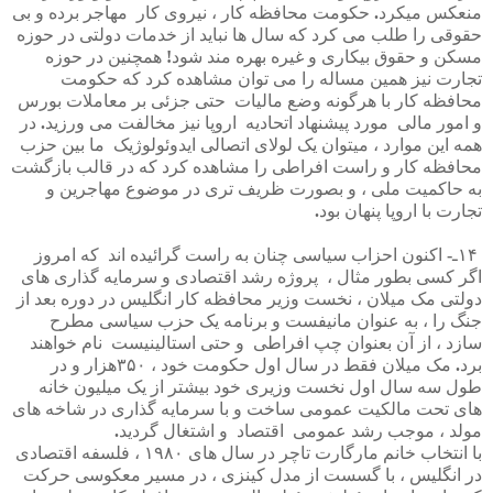
منعکس
میکرد
.
حکومت
محافظه
کار
،
نیروی
کار
مهاجر
برده
و
بی
حقوقی
را
طلب
می
کرد
که
سال
ها
نباید
از
خدمات
دولتی
در
حوزه
مسکن
و
حقوق
بیکاری
و
غیره
بهره
مند
شود
!
همچنین
در
حوزه
تجارت
نیز
همین
مساله
را
می
توان
مشاهده
کرد
که
حکومت
محافظه
کار
با
هرگونه
وضع
مالیات
حتی
جزئی
بر
معاملات
بورس
و
امور
مالی
مورد
پیشنهاد
اتحادیه
اروپا
نیز
مخالفت
می
ورزید
.
در
همه
این
موارد
،
میتوان
یک
لولای
اتصالی
ایدوئولوژیک
ما
بین
حزب
محافظه
کار
و
راست
افراطی
را
مشاهده
کرد
که
در
قالب
بازگشت
به
حاکمیت
ملی
،
و
بصورت
ظریف
تری
در
موضوع
مهاجرین
و
تجارت
با
اروپا
پنهان
بود
.
۱۴
ـ
-
اکنون
احزاب
سیاسی
چنان
به
راست
گرائیده
اند
که
امروز
اگر
کسی
بطور
مثال
،
پروژه
رشد
اقتصادی
و
سرمایه
گذاری
های
دولتی
مک
میلان
،
نخست
وزیر
محافظه
کار
انگلیس
در
دوره
بعد
از
جنگ
را
،
به
عنوان
مانیفست
و
برنامه
یک
حزب
سیاسی
مطرح
سازد
،
از
آن
بعنوان
چپ
افراطی
و
حتی
استالینیست
نام
خواهند
برد
.
مک
میلان
فقط
در
سال
اول
حکومت
خود
،
۳۵۰هزار
و
در
طول
سه
سال
اول
نخست
وزیری
خود
بیشتر
از
یک
میلیون
خانه
های
تحت
مالکیت
عمومی
ساخت
و
با
سرمایه
گذاری
در
شاخه
های
مولد
،
موجب
رشد
عمومی
اقتصاد
و
اشتغال
گردید
.
با
انتخاب
خانم
مارگارت
تاچر
در
سال
های
۱۹۸۰
،
فلسفه
اقتصادی
در
انگلیس
،
با
گسست
از
مدل
کینزی
،
در
مسیر
معکوسی
حرکت